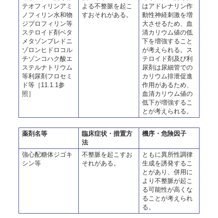
テオフィリンアミ
よる不整脈を起こ
はアドレナリン作
ノフィリン水和物
すおそれがある。
動性神経刺激を増
ジプロフィリン等
大させるため、血
ステロイド剤ベタ
清カリウム値の低
メタゾンプレドニ
下を増強すること
ゾロンヒドロコル
が考えられる。ス
チゾンコハク酸エ
テロイド剤及び利
ステルナトリウム
尿剤は尿細管での
等利尿剤フロセミ
カリウム排泄促進
ド等［11.1.1参
作用があるため、
照］
血清カリウム値の
低下が増強するこ
とが考えられる。
薬剤名等
臨床症状・措置方
機序・危険因子
法
強心配糖体ジゴキ
不整脈を起こすお
ともに異所性調律
シン等
それがある。
生成を誘発するこ
とがあり、併用に
より不整脈が起こ
る可能性が高くな
ることが考えられ
る。