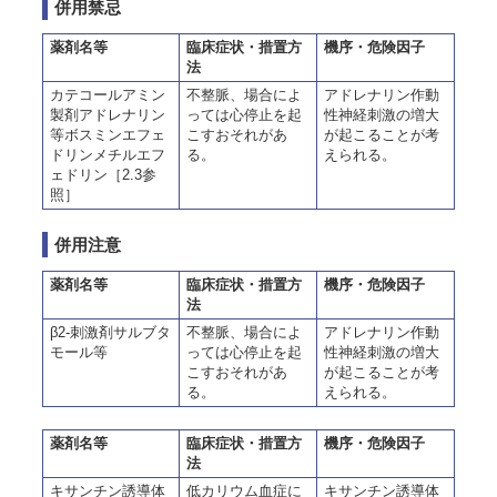
併用禁忌
薬剤名等
臨床症状・措置方
機序・危険因子
法
カテコールアミン
不整脈、場合によ
アドレナリン作動
製剤アドレナリン
っては心停止を起
性神経刺激の増大
等ボスミンエフェ
こすおそれがあ
が起こることが考
ドリンメチルエフ
る。
えられる。
ェドリン［2.3参
照］
併用注意
薬剤名等
臨床症状・措置方
機序・危険因子
法
β2-刺激剤サルブタ
不整脈、場合によ
アドレナリン作動
モール等
っては心停止を起
性神経刺激の増大
こすおそれがあ
が起こることが考
る。
えられる。
薬剤名等
臨床症状・措置方
機序・危険因子
法
キサンチン誘導体
低カリウム血症に
キサンチン誘導体