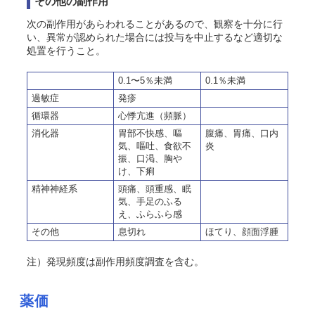
その他の副作用
次の副作用があらわれることがあるので、観察を十分に行
い、異常が認められた場合には投与を中止するなど適切な
処置を行うこと。
0.1〜5％未満
0.1％未満
過敏症
発疹
循環器
心悸亢進（頻脈）
消化器
胃部不快感、嘔
腹痛、胃痛、口内
気、嘔吐、食欲不
炎
振、口渇、胸や
け、下痢
精神神経系
頭痛、頭重感、眠
気、手足のふる
え、ふらふら感
その他
息切れ
ほてり、顔面浮腫
注）発現頻度は副作用頻度調査を含む。
薬価