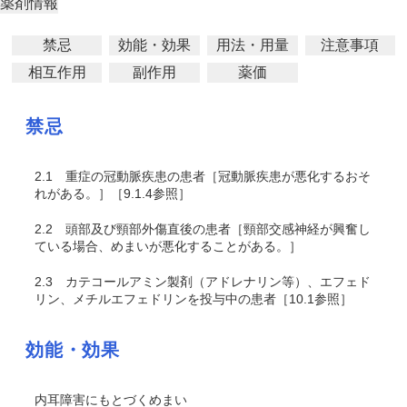
薬剤情報
禁忌
効能・効果
用法・用量
注意事項
相互作用
副作用
薬価
禁忌
2.1
重症の冠動脈疾患の患者［冠動脈疾患が悪化するおそ
れがある。］［9.1.4参照］
2.2
頭部及び頸部外傷直後の患者［頸部交感神経が興奮し
ている場合、めまいが悪化することがある。］
2.3
カテコールアミン製剤（アドレナリン等）、エフェド
リン、メチルエフェドリンを投与中の患者［10.1参照］
効能・効果
内耳障害にもとづくめまい