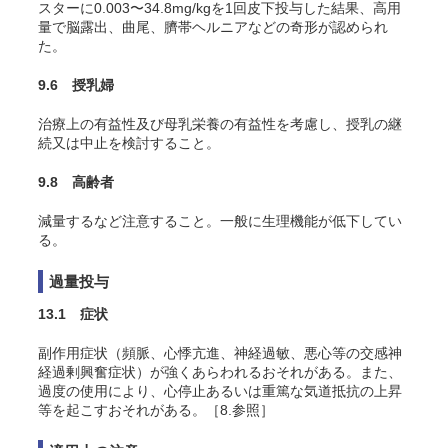
スターに0.003〜34.8mg/kgを1回皮下投与した結果、高用
量で脳露出、曲尾、臍帯ヘルニアなどの奇形が認められ
た
。
9.6 授乳婦
治療上の有益性及び母乳栄養の有益性を考慮し、授乳の継
続又は中止を検討すること。
9.8 高齢者
減量するなど注意すること。一般に生理機能が低下してい
る。
過量投与
13.1 症状
副作用症状（頻脈、心悸亢進、神経過敏、悪心等の交感神
経過剰興奮症状）が強くあらわれるおそれがある。また、
過度の使用により、心停止あるいは重篤な気道抵抗の上昇
等を起こすおそれがある。［8.参照］