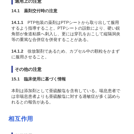
適用上の注意
14.1 薬剤交付時の注意
14.1.1
PTP包装の薬剤はPTPシートから取り出して服用
するよう指導すること。PTPシートの誤飲により、硬い鋭
角部が食道粘膜へ刺入し、更には穿孔をおこして縦隔洞炎
等の重篤な合併症を併発することがある。
14.1.2
徐放製剤であるため、カプセル中の顆粒をかまず
に服用させること。
その他の注意
15.1 臨床使用に基づく情報
本剤は添加剤として亜硫酸塩を含有している。喘息患者で
は非喘息患者よりも亜硫酸塩に対する過敏症が多く認めら
れるとの報告がある。
相互作用