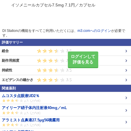
イソメニールカプセル7.5mg 7.1円／カプセル
DI Stationの機能をすべてご利用いただくには、
m3.comへのログイン
が必要で
す。
評価サマリー
総合
ログインして
副作用頻度
評価を見る
持続性
エビデンスの確かさ
関連薬剤
ムコスタ点眼液UD2％
アイリーア硝子体内注射液40mg／mL
アラミスト点鼻液27.5μg56噴霧用