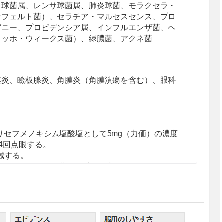
ウ球菌属、レンサ球菌属、肺炎球菌、モラクセラ・
ンフェルト菌）、セラチア・マルセスセンス、プロ
ガニー、プロビデンシア属、インフルエンザ菌、ヘ
コッホ・ウィークス菌）、緑膿菌、アクネ菌
膜炎、瞼板腺炎、角膜炎（角膜潰瘍を含む）、眼科
りセフメノキシム塩酸塩として5mg（力価）の濃度
日4回点眼する。
減する。
い場合は漫然と長期間の連続投与を行わないこと。