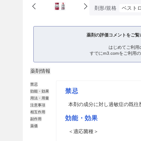
剤形/規格
ベストロ
薬剤の評価コメントをご覧
はじめてご利用
すでにm3.comをご利用
薬剤情報
禁忌
禁忌
効能・効果
用法・用量
本剤の成分に対し過敏症の既往
注意事項
相互作用
効能・効果
副作用
薬価
＜適応菌種＞