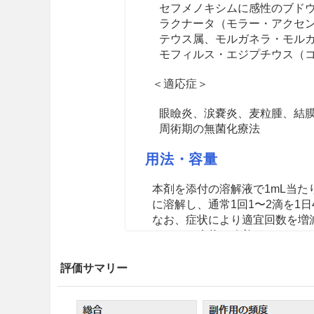
セフメノキシムに感性のブド
ラクナータ（モラー・アクセ
テウス属、モルガネラ・モル
モフィルス・エジプチウス（
＜適応症＞
眼瞼炎、涙嚢炎、麦粒腫、結
周術期の無菌化療法
用法・容量
本剤を添付の溶解液で1mL当た
に溶解し、通常1回1〜2滴を1
なお、症状により適宜回数を増
ただし、症状に改善がみられな
注意事項
評価サマリー
重要な基本的注意