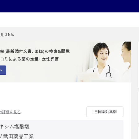
用0.5％
へ
％
同薬効薬剤
の評価を見る
キシム塩酸塩
/ 武田薬品工業