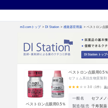
m3.comトップ
>
DI Station
>
感覚器官用薬
> ベストロン点眼
DI Station トップ
ベストロン点眼用0.5
セフェム系抗生物質製剤
3.0（1件）
薬
一般名
セフメノ
ベストロン点眼用0.5％
製造/販売
千寿製薬 