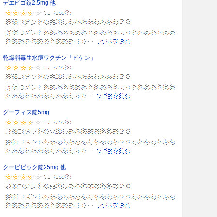
デエビゴ錠2.5mg 他
乾燥弱毒生水痘ワクチン「ビケン」
グーフィス錠5mg
クービビック錠25mg 他