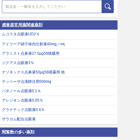
感覚器官用薬関連薬剤
ムコスタ点眼液UD2％
アイリーア硝子体内注射液40mg／mL
アラミスト点鼻液27.5μg56噴霧用
ジクアス点眼液3％
ナゾネックス点鼻液50μg56噴霧用 他
テッペーザ点滴静注用500mg
パタノール点眼液0.1％
アレジオン点眼液0.05％
グラナテック点眼液0.4％
ザラカム配合点眼液
閲覧数の多い薬剤