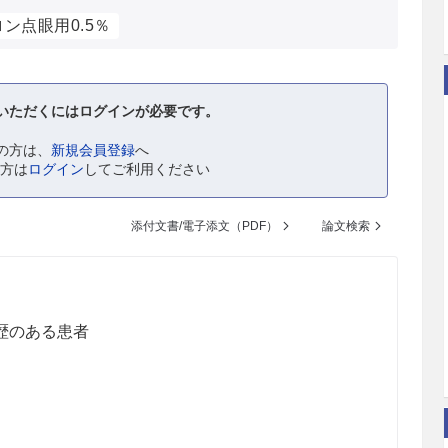
ン点眼用0.5％
いただくにはログインが必要です。
の方は、
新規会員登録
へ
の方は
ログイン
してご利用ください
添付文書/電子添文（PDF）
論文検索
歴のある患者