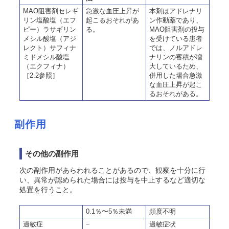
MAO阻害剤セレギ
急激な血圧上昇が
本剤はアドレナリ
リン塩酸塩（エフ
起こるおそれがあ
ン作動薬であり、
ピー）ラサギリン
る。
MAO阻害剤の投与
メシル酸塩（アジ
を受けている患者
レクト）サフィナ
では、ノルアドレ
ミドメシル酸塩
ナリンの蓄積が増
（エクフィナ）
大しているため、
［2.2参照］
併用した場合急激
な血圧上昇が起こ
るおそれがある。
副作用
その他の副作用
次の副作用があらわれることがあるので、観察を十分に行
い、異常が認められた場合には投与を中止するなど適切な
処置を行うこと。
0.1％〜5％未満
頻度不明
過敏症
−
過敏症状