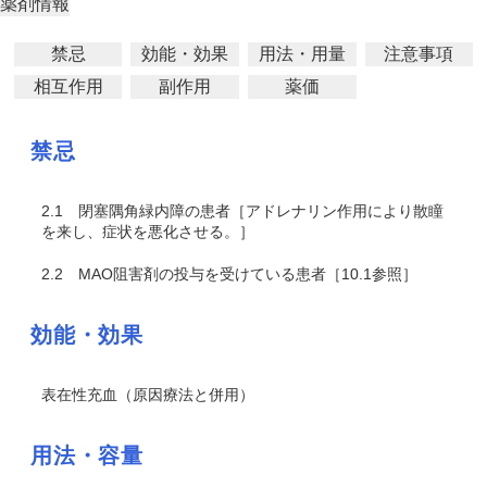
薬剤情報
禁忌
効能・効果
用法・用量
注意事項
相互作用
副作用
薬価
禁忌
2.1
閉塞隅角緑内障の患者［アドレナリン作用により散瞳
を来し、症状を悪化させる。］
2.2
MAO阻害剤の投与を受けている患者［10.1参照］
効能・効果
表在性充血（原因療法と併用）
用法・容量