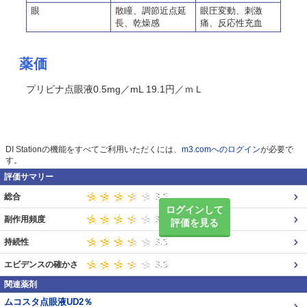
眼
散瞳、調節近点延
眼圧変動、刺激
長、乾燥感
痛、反応性充血
薬価
プリビナ点眼液0.5mg／mL 19.1円／ｍＬ
DI Stationの機能をすべてご利用いただくには、
m3.comへのログイン
が必要で
す。
評価サマリー
総合
ログインして
副作用頻度
評価を見る
持続性
エビデンスの確かさ
関連薬剤
ムコスタ点眼液UD2％