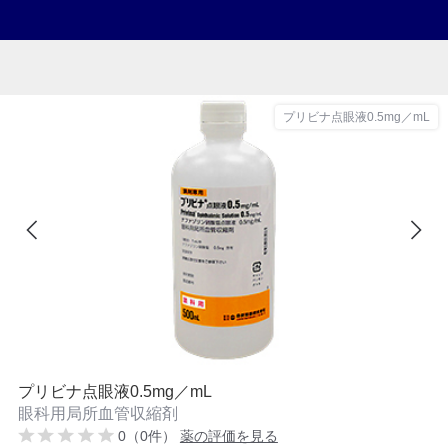
プリビナ点眼液0.5mg／mL
プリビナ点眼液0.5mg／mL
眼科用局所血管収縮剤
0（0件）
薬の評価を見る