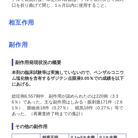
口を折り曲げて閉じ、1ヵ月以内に使用すること。
相互作用
副作用
副作用発現状況の概要
本剤の臨床試験等は実施していないので、ベンザルコニウ
ム塩化物を含有するザジテン点眼液0.05％での成績を以下
にあげる。
総症例6,557例中、副作用が認められたのは220例（3.3
6％）であった。主な副作用はしみる・眼刺激171件（2.6
1％）、眼瞼炎18件（0.27％）、眠気18件（0.27％）等で
あった。（再審査終了時までの集計）
その他の副作用
頻度不明
0.1〜5％未満
0.1％未満