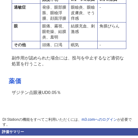
過敏症
発疹、眼部腫
眼瞼炎、眼瞼
-
脹、眼瞼浮
皮膚炎、そう
腫、顔面浮腫
痒感
眼
眼痛、霧視、
結膜充血、刺
角膜びらん
眼乾燥、結膜
激感
炎、羞明
その他
頭痛、口渇
眠気
-
副作用が認められた場合には、投与を中止するなど適切な
処置を行うこと。
薬価
ザジテン点眼液UD0.05％
DI Stationの機能をすべてご利用いただくには、
m3.comへのログイン
が必要で
す。
評価サマリー