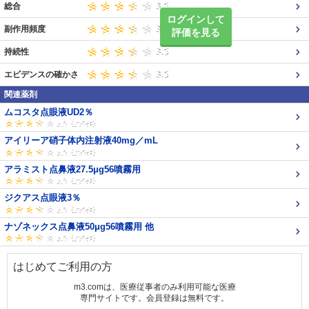
総合
ログインして
副作用頻度
評価を見る
持続性
エビデンスの確かさ
関連薬剤
ムコスタ点眼液UD2％
アイリーア硝子体内注射液40mg／mL
アラミスト点鼻液27.5μg56噴霧用
ジクアス点眼液3％
ナゾネックス点鼻液50μg56噴霧用 他
はじめてご利用の方
m3.comは、医療従事者のみ利用可能な医療
専門サイトです。会員登録は無料です。