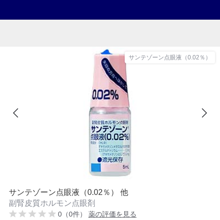
サンテゾーン点眼液（0.02％）
サンテゾーン点眼液（0.02％） 他
副腎皮質ホルモン点眼剤
0（0件）
薬の評価を見る