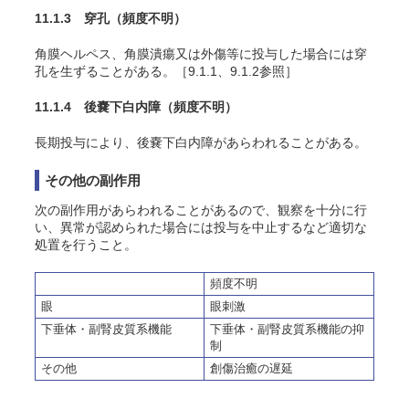
11.1.3 穿孔
（頻度不明）
角膜ヘルペス、角膜潰瘍又は外傷等に投与した場合には穿
孔を生ずることがある。［9.1.1、9.1.2参照］
11.1.4 後嚢下白内障
（頻度不明）
長期投与により、後嚢下白内障があらわれることがある。
その他の副作用
次の副作用があらわれることがあるので、観察を十分に行
い、異常が認められた場合には投与を中止するなど適切な
処置を行うこと。
頻度不明
眼
眼刺激
下垂体・副腎皮質系機能
下垂体・副腎皮質系機能の抑
制
その他
創傷治癒の遅延