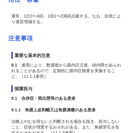
通常、1日3〜4回、1回1〜2滴宛点眼する。なお、症状によ
り適宜増減する。
注意事項
重要な基本的注意
8.1
連用により、数週後から眼内圧亢進、緑内障があらわ
れることがあるので、定期的に眼内圧検査を実施するこ
と。［11.1.1参照］
慎重投与
9.1 合併症・既往歴等のある患者
9.1.1 角膜上皮剥離又は角膜潰瘍のある患者
治療上やむを得ないと判断される場合を除き、投与しない
こと。症状が増悪するおそれがある。また、角膜穿孔を生
ずるおそれがある。［11.1.3参照］