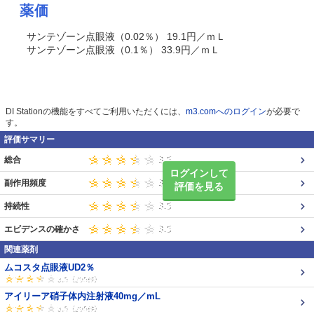
薬価
サンテゾーン点眼液（0.02％） 19.1円／ｍＬ
サンテゾーン点眼液（0.1％） 33.9円／ｍＬ
DI Stationの機能をすべてご利用いただくには、
m3.comへのログイン
が必要で
す。
評価サマリー
総合
ログインして
副作用頻度
評価を見る
持続性
エビデンスの確かさ
関連薬剤
ムコスタ点眼液UD2％
アイリーア硝子体内注射液40mg／mL