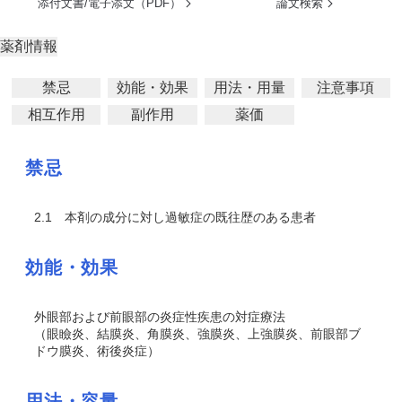
添付文書/電子添文（PDF）
論文検索
薬剤情報
禁忌
効能・効果
用法・用量
注意事項
相互作用
副作用
薬価
禁忌
2.1
本剤の成分に対し過敏症の既往歴のある患者
効能・効果
外眼部および前眼部の炎症性疾患の対症療法
（眼瞼炎、結膜炎、角膜炎、強膜炎、上強膜炎、前眼部ブ
ドウ膜炎、術後炎症）
用法・容量