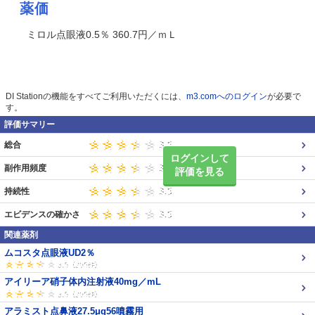
薬価
ミロル点眼液0.5％ 360.7円／ｍＬ
DI Stationの機能をすべてご利用いただくには、
m3.comへのログイン
が必要で
す。
評価サマリー
総合
ログインして
副作用頻度
評価を見る
持続性
エビデンスの確かさ
関連薬剤
ムコスタ点眼液UD2％
アイリーア硝子体内注射液40mg／mL
アラミスト点鼻液27.5μg56噴霧用