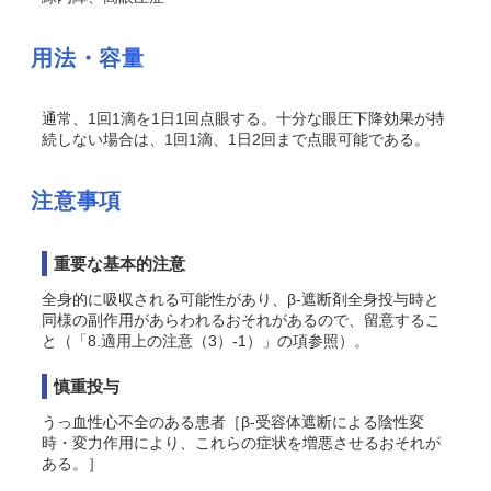
用法・容量
通常、1回1滴を1日1回点眼する。十分な眼圧下降効果が持
続しない場合は、1回1滴、1日2回まで点眼可能である。
注意事項
重要な基本的注意
全身的に吸収される可能性があり、β-遮断剤全身投与時と
同様の副作用があらわれるおそれがあるので、留意するこ
と（「8.適用上の注意（3）-1）」の項参照）。
慎重投与
うっ血性心不全のある患者［β-受容体遮断による陰性変
時・変力作用により、これらの症状を増悪させるおそれが
ある。］