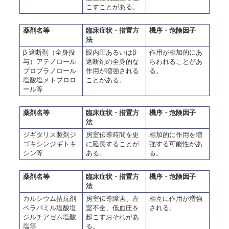
こすことがある。
薬剤名等
臨床症状・措置方
機序・危険因子
法
β-遮断剤（全身投
眼内圧あるいはβ-
作用が相加的にあ
与）アテノロール
遮断剤の全身的な
らわれることがあ
プロプラノロール
作用が増強される
る。
塩酸塩メトプロロ
ことがある。
ール等
薬剤名等
臨床症状・措置方
機序・危険因子
法
ジギタリス製剤ジ
房室伝導時間を更
相加的に作用を増
ゴキシンジギトキ
に延長することが
強する可能性があ
シン等
ある。
る。
薬剤名等
臨床症状・措置方
機序・危険因子
法
カルシウム拮抗剤
房室伝導障害、左
相互に作用が増強
ベラパミル塩酸塩
室不全、低血圧を
される。
ジルチアゼム塩酸
起こすおそれがあ
塩等
る。