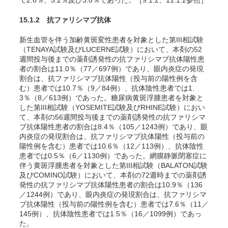
で2.6％
、
5.2％
及び3.8％
であった
。［9.1.2、11.1.2参照］
15.1.2 抗ファリシマブ抗体
新生血管を伴う加齢黄斑変性患者を対象とした第III相試験
（TENAYA試験及びLUCERNE試験）において、本剤の52
週間投与後までの薬剤誘発性の抗ファリシマブ抗体陽性患
者の割合は11.0％（77／697例）であり、眼内炎症の発現
割合は、抗ファリシマブ抗体陽性（投与前の陽性例を含
む）患者では10.7％（9／84例）、抗体陰性患者では1.
3％（8／613例）であった。糖尿病黄斑浮腫患者を対象と
した第III相試験（YOSEMITE試験及びRHINE試験）におい
て、本剤の56週間投与後までの薬剤誘発性の抗ファリシマ
ブ抗体陽性患者の割合は8.4％（105／1243例）であり、眼
内炎症の発現割合は、抗ファリシマブ抗体陽性（投与前の
陽性例を含む）患者では10.6％（12／113例）、抗体陰性
患者では0.5％（6／1130例）であった。
網膜静脈閉塞症に
伴う黄斑浮腫患者を対象とした第III相試験（BALATON試験
及びCOMINO試験）において、本剤の72週時までの薬剤誘
発性の抗ファリシマブ抗体陽性患者の割合は10.9％（136
／1244例）であり、眼内炎症の発現割合は、抗ファリシマ
ブ抗体陽性（投与前の陽性例を含む）患者では7.6％（11／
145例）、抗体陰性患者では1.5％（16／1099例）であっ
た
。