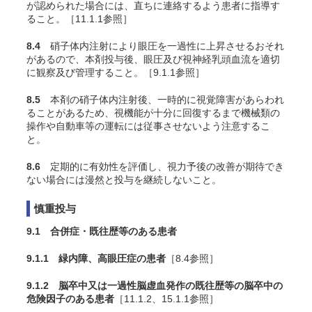
が認められた場合には、直ちに連絡するよう患者に指導す
ること。［11.1.1参照］
8.4
硝子体内注射により眼圧を一過性に上昇させるおそれ
があるので、本剤投与後、眼圧及び視神経乳頭血流を適切
に観察及び管理すること。［9.1.1参照］
8.5
本剤の硝子体内注射後、一時的に視覚障害があらわれ
ることがあるため、視機能が十分に回復するまで機械類の
操作や自動車等の運転には従事させないよう注意するこ
と。
8.6
定期的に有効性を評価し、視力予後の改善が期待でき
ない場合には漫然と投与を継続しないこと。
慎重投与
9.1 合併症・既往歴等のある患者
9.1.1 緑内障、高眼圧症の患者
［8.4参照］
9.1.2 脳卒中又は一過性脳虚血発作の既往歴等の脳卒中の
危険因子のある患者
［11.1.2、15.1.1参照］