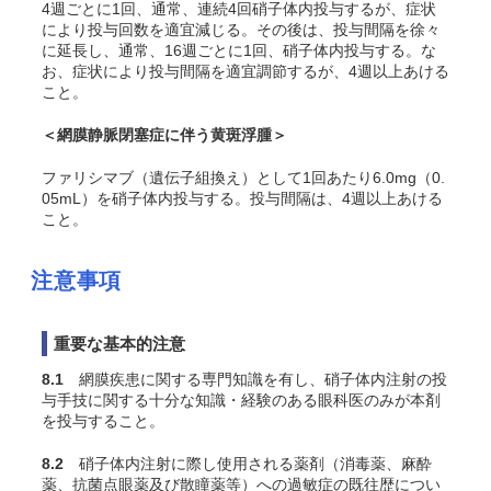
4週ごとに1回、通常、連続4回硝子体内投与するが、症状
により投与回数を適宜減じる。その後は、投与間隔を徐々
に延長し、通常、16週ごとに1回、硝子体内投与する。な
お、症状により投与間隔を適宜調節するが、4週以上あける
こと。
＜網膜静脈閉塞症に伴う黄斑浮腫＞
ファリシマブ（遺伝子組換え）として1回あたり6.0mg（0.
05mL）を硝子体内投与する。投与間隔は、4週以上あける
こと。
注意事項
重要な基本的注意
8.1
網膜疾患に関する専門知識を有し、硝子体内注射の投
与手技に関する十分な知識・経験のある眼科医のみが本剤
を投与すること。
8.2
硝子体内注射に際し使用される薬剤（消毒薬、麻酔
薬、抗菌点眼薬及び散瞳薬等）への過敏症の既往歴につい