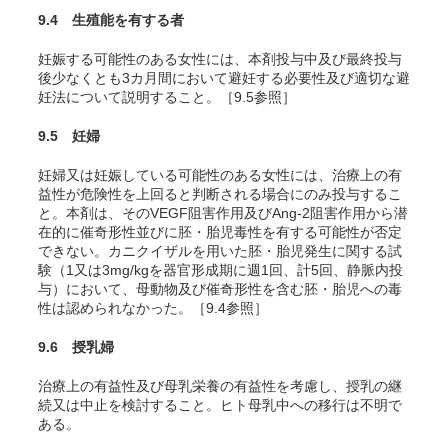
9.4 生殖能を有する者
妊娠
する可能性のある
女性には、本剤投与中及び
最終投与
後少なくとも3カ月間において避妊する必要性及び適切な避
妊法について説明
すること。［9.5参照］
9.5 妊婦
妊婦又は妊娠している可能性のある女性には、治療上の有
益性が危険性を上回ると判断される場合にのみ投与するこ
と。本剤は、そのVEGF阻害作用及びAng-2阻害作用から潜
在的に催奇形性並びに胚・胎児毒性を有する可能性が否定
できない。カニクイザルを用いた胚・胎児発生に関する試
験（1又は3mg/kgを器官形成期に週1回、計5回、静脈内投
与）において、母動物及び催奇形性を含む胚・胎児への毒
性は認められなかった。［9.4参照］
9.6 授乳婦
治療上の有益性及び母乳栄養の有益性を考慮し、授乳の継
続又は中止を検討すること。ヒト母乳中への移行は不明で
ある。