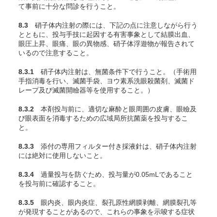
て事前に十分な問診を行うこと。
8.3
硝子体内注射の際には、下記の点に注意しながら行う
とともに、投与手技に起因する有害事象として結膜出血、
眼圧上昇、眼痛、眼の異物感、硝子体浮遊物が報告されて
いるので注意すること。
8.3.1
硝子体内注射は、無菌条件下で行うこと。（手術用
手指消毒を行い、滅菌手袋、ヨウ素系洗眼殺菌剤、滅菌ド
レープ及び滅菌開瞼器等を使用すること。）
8.3.2
本剤投与前に、適切な麻酔と眼周囲の皮膚、眼瞼及
び眼表面を消毒するための広域局所抗菌薬を投与するこ
と。
8.3.3
添付の専用フィルター付き採液針は、硝子体内注射
には絶対に使用しないこと。
8.3.4
過量投与を防ぐため、投与量が0.05mLであること
を投与前に確認すること。
8.3.5
眼内炎、眼内炎症、裂孔原性網膜剥離、網膜裂孔等
が発現することがあるので、これらの事象を示唆する症状