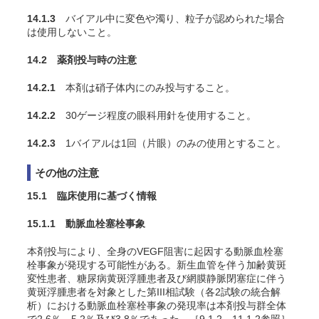
14.1.3
バイアル中に変色や濁り、粒子が認められた場合
は使用しないこと。
14.2 薬剤投与時の注意
14.2.1
本剤は硝子体内にのみ投与すること。
14.2.2
30ゲージ程度の眼科用針を使用すること。
14.2.3
1バイアルは1回（片眼）のみの使用とすること。
その他の注意
15.1 臨床使用に基づく情報
15.1.1 動脈血栓塞栓事象
本剤投与により、全身のVEGF阻害に起因する動脈血栓塞
栓事象が発現する可能性がある。新生血管を伴う加齢黄斑
変性患者
、
糖尿病黄斑浮腫患者
及び網膜静脈閉塞症に伴う
黄斑浮腫患者
を対象とした第III相試験（各2試験の統合解
析）における動脈血栓塞栓事象の発現率は本剤投与群全体