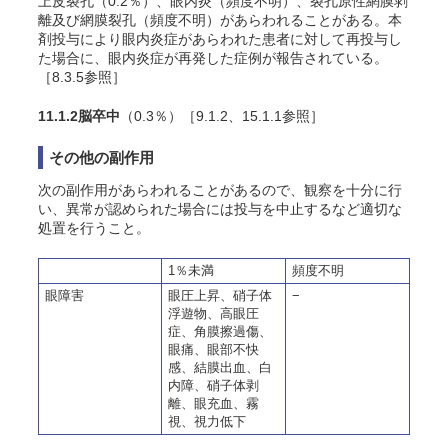
上皮裂孔（
0.2
％）、眼内炎（頻度不明）、裂孔原性網膜剥
離及び網膜裂孔（頻度不明）があらわれることがある。本
剤投与により眼内炎症があらわれた患者に対して再投与し
た場合に、眼内炎症が再発した症例が報告されている。
［8.3.5参照］
11.1.2
脳卒中
（0.3％）
［9.1.2、15.1.1参照］
その他の副作用
次の副作用があらわれることがあるので、観察を十分に行
い、異常が認められた場合には投与を中止するなど適切な
処置を行うこと。
1％未満
頻度不明
眼障害
眼圧上昇、硝子体
−
浮遊物、高眼圧
症、角膜擦過傷、
眼痛、眼部不快
感
、結膜出血、白
内障、硝子体剥
離、眼充血、霧
視、視力低下