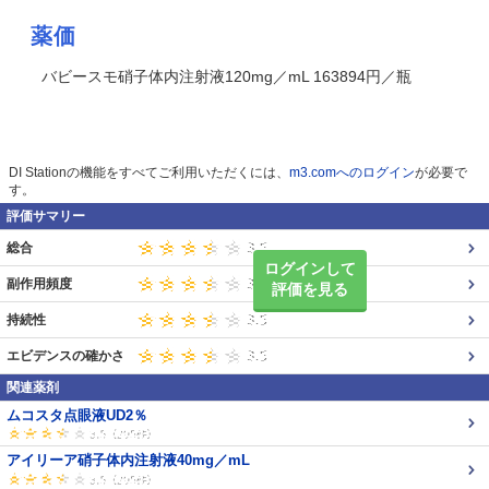
薬価
バビースモ硝子体内注射液120mg／mL 163894円／瓶
DI Stationの機能をすべてご利用いただくには、
m3.comへのログイン
が必要で
す。
評価サマリー
総合
ログインして
副作用頻度
評価を見る
持続性
エビデンスの確かさ
関連薬剤
ムコスタ点眼液UD2％
アイリーア硝子体内注射液40mg／mL