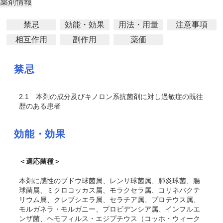
薬剤情報
禁忌
効能・効果
用法・用量
注意事項
相互作用
副作用
薬価
禁忌
2.1
本剤の成分及びキノロン系抗菌剤に対し過敏症の既往
歴のある患者
効能・効果
＜適応菌種＞
本剤に感性のブドウ球菌属、レンサ球菌属、肺炎球菌、腸
球菌属、ミクロコッカス属、モラクセラ属、コリネバクテ
リウム属、クレブシエラ属、セラチア属、プロテウス属、
モルガネラ・モルガニー、プロビデンシア属、インフルエ
ンザ菌、ヘモフィルス・エジプチウス（コッホ・ウィーク