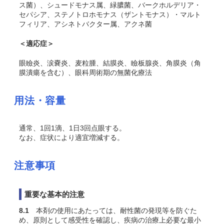
ス菌）、シュードモナス属、緑膿菌、バークホルデリア・
セパシア、ステノトロホモナス（ザントモナス）・マルト
フィリア、アシネトバクター属、アクネ菌
＜適応症＞
眼瞼炎、涙嚢炎、麦粒腫、結膜炎、瞼板腺炎、角膜炎（角
膜潰瘍を含む）、眼科周術期の無菌化療法
用法・容量
通常、1回1滴、1日3回点眼する。
なお、症状により適宜増減する。
注意事項
重要な基本的注意
8.1
本剤の使用にあたっては、耐性菌の発現等を防ぐた
め、原則として感受性を確認し、疾病の治療上必要な最小