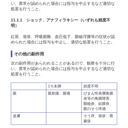
い、異常が認められた場合には投与を中止するなど適切な
処置を行うこと。
11.1.1 ショック、アナフィラキシー
（いずれも頻度不
明）
紅斑、発疹、呼吸困難、血圧低下、眼瞼浮腫等の症状が認
められた場合には投与を中止し、適切な処置を行うこと。
その他の副作用
次の副作用があらわれることがあるので、観察を十分に行
い、異常が認められた場合には投与を中止するなど適切な
処置を行うこと。
1％未満
頻度不明
眼
眼刺激、眼痛
びまん性表層角膜
炎等の角膜障害、
眼瞼炎、結膜炎、
眼のそう痒感
皮膚
そう痒、発疹、蕁
麻疹