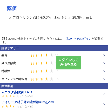
薬価
オフロキサシン点眼液0.3％「わかもと」 28.3円／ｍＬ
DI Stationの機能をすべてご利用いただくには、
m3.comへのログイン
が必要で
す。
評価サマリー
総合
ログインして
副作用頻度
評価を見る
持続性
エビデンスの確かさ
関連薬剤
ムコスタ点眼液UD2％
アイリーア硝子体内注射液40mg／mL