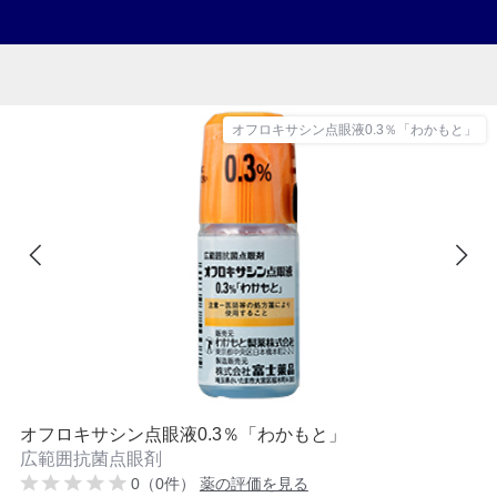
オフロキサシン点眼液0.3％「わかもと」
オフロキサシン点眼液0.3％「わかもと」
広範囲抗菌点眼剤
0（0件）
薬の評価を見る