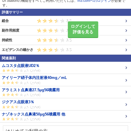
DI Stationの機能をすべてご利用いただくには、
m3.comへのログイン
が必要で
す。
評価サマリー
総合
ログインして
副作用頻度
評価を見る
持続性
エビデンスの確かさ
関連薬剤
ムコスタ点眼液UD2％
アイリーア硝子体内注射液40mg／mL
アラミスト点鼻液27.5μg56噴霧用
ジクアス点眼液3％
ナゾネックス点鼻液50μg56噴霧用 他