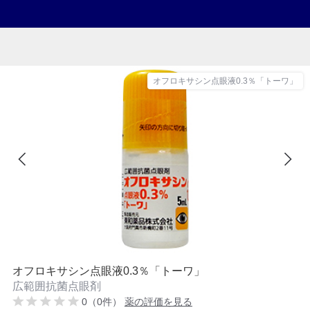
オフロキサシン点眼液0.3％「トーワ」
オフロキサシン点眼液0.3％「トーワ」
広範囲抗菌点眼剤
0（0件）
薬の評価を見る