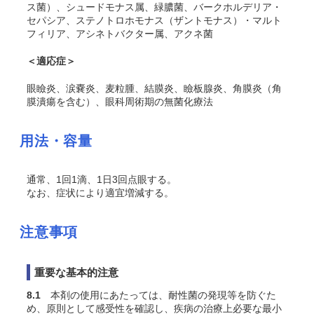
ス菌）、シュードモナス属、緑膿菌、バークホルデリア・
セパシア、ステノトロホモナス（ザントモナス）・マルト
フィリア、アシネトバクター属、アクネ菌
＜適応症＞
眼瞼炎、涙嚢炎、麦粒腫、結膜炎、瞼板腺炎、角膜炎（角
膜潰瘍を含む）、眼科周術期の無菌化療法
用法・容量
通常、1回1滴、1日3回点眼する。
なお、症状により適宜増減する。
注意事項
重要な基本的注意
8.1
本剤の使用にあたっては、耐性菌の発現等を防ぐた
め、原則として感受性を確認し、疾病の治療上必要な最小