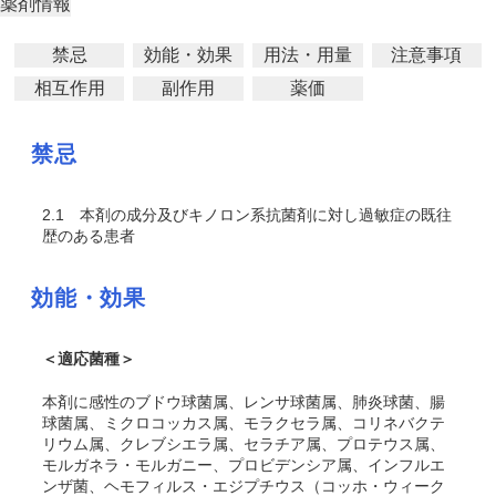
薬剤情報
禁忌
効能・効果
用法・用量
注意事項
相互作用
副作用
薬価
禁忌
2.1
本剤の成分及びキノロン系抗菌剤に対し過敏症の既往
歴のある患者
効能・効果
＜適応菌種＞
本剤に感性のブドウ球菌属、レンサ球菌属、肺炎球菌、腸
球菌属、ミクロコッカス属、モラクセラ属、コリネバクテ
リウム属、クレブシエラ属、セラチア属、プロテウス属、
モルガネラ・モルガニー、プロビデンシア属、インフルエ
ンザ菌、ヘモフィルス・エジプチウス（コッホ・ウィーク