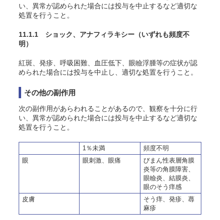
い、異常が認められた場合には投与を中止するなど適切な
処置を行うこと。
11.1.1 ショック、アナフィラキシー
（いずれも頻度不
明）
紅斑、発疹、呼吸困難、血圧低下、眼瞼浮腫等の症状が認
められた場合には投与を中止し、適切な処置を行うこと。
その他の副作用
次の副作用があらわれることがあるので、観察を十分に行
い、異常が認められた場合には投与を中止するなど適切な
処置を行うこと。
1％未満
頻度不明
眼
眼刺激、眼痛
びまん性表層角膜
炎等の角膜障害、
眼瞼炎、結膜炎、
眼のそう痒感
皮膚
そう痒、発疹、蕁
麻疹