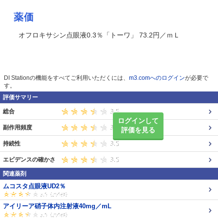
薬価
オフロキサシン点眼液0.3％「トーワ」 73.2円／ｍＬ
DI Stationの機能をすべてご利用いただくには、
m3.comへのログイン
が必要で
す。
評価サマリー
総合
ログインして
副作用頻度
評価を見る
持続性
エビデンスの確かさ
関連薬剤
ムコスタ点眼液UD2％
アイリーア硝子体内注射液40mg／mL