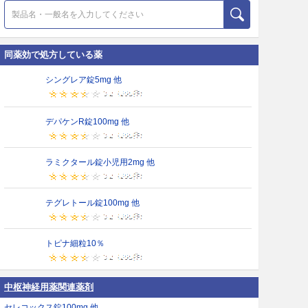
同薬効で処方している薬
シングレア錠5mg 他
デパケンR錠100mg 他
ラミクタール錠小児用2mg 他
テグレトール錠100mg 他
トピナ細粒10％
中枢神経用薬関連薬剤
セレコックス錠100mg 他