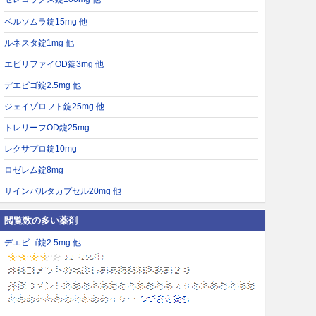
ベルソムラ錠15mg 他
ルネスタ錠1mg 他
エビリファイOD錠3mg 他
デエビゴ錠2.5mg 他
ジェイゾロフト錠25mg 他
トレリーフOD錠25mg
レクサプロ錠10mg
ロゼレム錠8mg
サインバルタカプセル20mg 他
閲覧数の多い薬剤
デエビゴ錠2.5mg 他