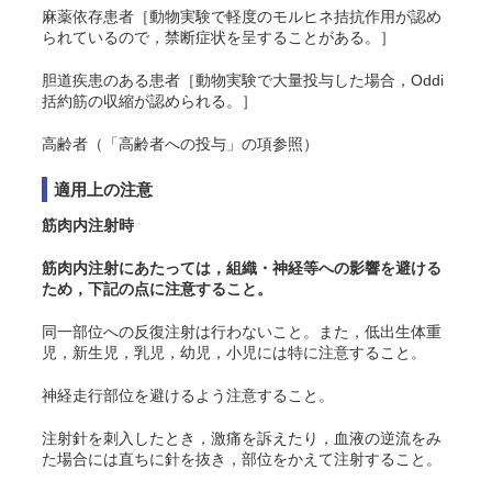
麻薬依存患者［動物実験で軽度のモルヒネ拮抗作用が認め
られているので，禁断症状を呈することがある。］
胆道疾患のある患者［動物実験で大量投与した場合，Oddi
括約筋の収縮が認められる。］
高齢者（「高齢者への投与」の項参照）
適用上の注意
筋肉内注射時
筋肉内注射にあたっては，組織・神経等への影響を避ける
ため，下記の点に注意すること。
同一部位への反復注射は行わないこと。また，低出生体重
児，新生児，乳児，幼児，小児には特に注意すること。
神経走行部位を避けるよう注意すること。
注射針を刺入したとき，激痛を訴えたり，血液の逆流をみ
た場合には直ちに針を抜き，部位をかえて注射すること。