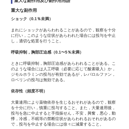
重大な副作用及び副作用用語
重大な副作用
ショック
（0.1％未満）
まれにショックがあらわれることがあるので，観察を十分
に行い，このような症状があらわれた場合には投与を中止
し，適切な処置を行うこと。
呼吸抑制，胸部圧迫感
（0.1〜5％未満）
ときに呼吸抑制，胸部圧迫感があらわれることがある。こ
のような場合には人工呼吸（必要に応じて酸素吸入）か，
ジモルホラミンの投与が有効であるが，レバロルファン，
ロベリンの投与は無効である。
依存性
（頻度不明）
大量連用により薬物依存を生じるおそれがあるので，観察
を十分に行い，慎重に投与すること。また，大量連用後，
投与を急に中止すると手指振せん，不安，興奮，悪心，動
悸，冷感，不眠等の禁断症状があらわれるおそれがあるの
で，投与を中止する場合には徐々に減量すること。