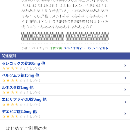
関連薬剤
セレコックス錠100mg 他
ベルソムラ錠15mg 他
ルネスタ錠1mg 他
エビリファイOD錠3mg 他
デエビゴ錠2.5mg 他
はじめてご利用の方