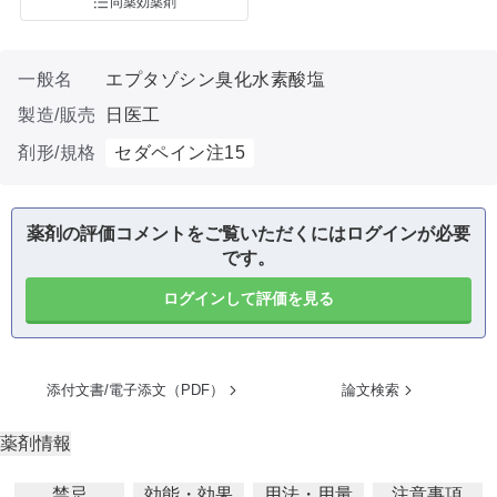
同薬効薬剤
一般名
エプタゾシン臭化水素酸塩
製造/販売
日医工
剤形/規格
セダペイン注15
薬剤の評価コメントをご覧いただくにはログインが必要
です。
ログインして評価を見る
添付文書/電子添文（PDF）
論文検索
薬剤情報
禁忌
効能・効果
用法・用量
注意事項