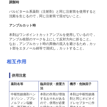
調製時
バルビタール系薬剤（注射剤）と同じ注射筒を使用すると
沈殿を生じるので，同じ注射筒で混ぜないこと。
アンプルカット時
本剤はワンポイントカットアンプルを使用しているので，
アンプル枝部のマークを上にして反対方向に折ること。
なお，アンプルカット時の異物の混入を避けるため，カッ
ト部をエタノール綿等で清拭し，カットすること。
相互作用
併用注意
薬剤名等
臨床症状・措置方
機序・危険因子
法
中枢性鎮痛剤ペン
本剤の作用が増強
本剤は中枢性鎮痛
タゾシン，ブプレ
するおそれがある
剤と同じオピオイ
ノルフィン塩酸
ので，併用が必要
ドレセプターに作