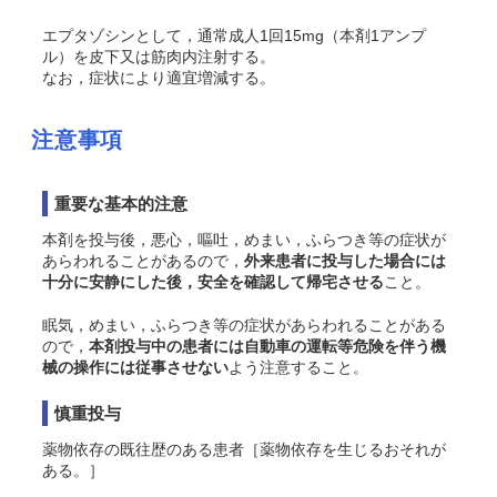
エプタゾシンとして，通常成人1回15mg（本剤1アンプ
ル）を皮下又は筋肉内注射する。
なお，症状により適宜増減する。
注意事項
重要な基本的注意
本剤を投与後，悪心，嘔吐，めまい，ふらつき等の症状が
あらわれることがあるので，
外来患者に投与した場合には
十分に安静にした後，安全を確認して帰宅させる
こと。
眠気，めまい，ふらつき等の症状があらわれることがある
ので，
本剤投与中の患者には自動車の運転等危険を伴う機
械の操作には従事させない
よう注意すること。
慎重投与
薬物依存の既往歴のある患者［薬物依存を生じるおそれが
ある。］