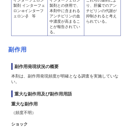
インターフェロン
インターフェロン
これらの薬剤によ
製剤 インターフェ
製剤との併用で、
り、肝臓でのアン
ロン-αインターフ
本剤中に含まれる
チピリンの代謝が
ェロン-β 等
アンチピリンの血
抑制されると考え
中濃度が高まるこ
られている。
とが報告されてい
る。
副作用
副作用発現状況の概要
本剤は、副作用発現頻度が明確となる調査を実施していな
い。
重大な副作用及び副作用用語
重大な副作用
（頻度不明）
ショック