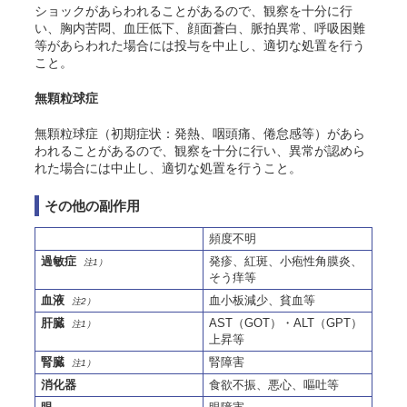
ショックがあらわれることがあるので、観察を十分に行
い、胸内苦悶、血圧低下、顔面蒼白、脈拍異常、呼吸困難
等があらわれた場合には投与を中止し、適切な処置を行う
こと。
無顆粒球症
無顆粒球症（初期症状：発熱、咽頭痛、倦怠感等）があら
われることがあるので、観察を十分に行い、異常が認めら
れた場合には中止し、適切な処置を行うこと。
その他の副作用
頻度不明
過敏症
発疹、紅斑、小疱性角膜炎、
注1）
そう痒等
血液
血小板減少、貧血等
注2）
肝臓
AST（GOT）・ALT（GPT）
注1）
上昇等
腎臓
腎障害
注1）
消化器
食欲不振、悪心、嘔吐等