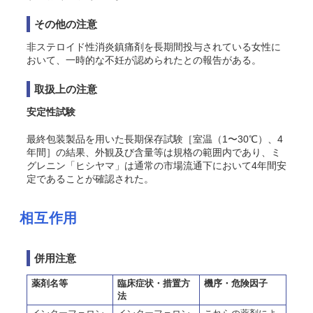
その他の注意
非ステロイド性消炎鎮痛剤を長期間投与されている女性に
おいて、一時的な不妊が認められたとの報告がある。
取扱上の注意
安定性試験
最終包装製品を用いた長期保存試験［室温（1〜30℃）、4
年間］の結果、外観及び含量等は規格の範囲内であり、ミ
グレニン「ヒシヤマ」は通常の市場流通下において4年間安
定であることが確認された。
相互作用
併用注意
薬剤名等
臨床症状・措置方
機序・危険因子
法