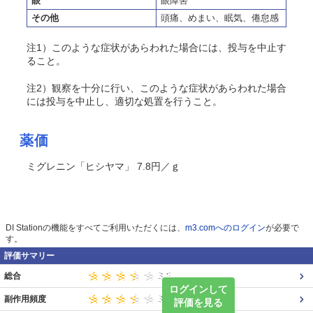
眼
眼障害
その他
頭痛、めまい、眠気、倦怠感
注1）このような症状があらわれた場合には、投与を中止す
ること。
注2）観察を十分に行い、このような症状があらわれた場合
には投与を中止し、適切な処置を行うこと。
薬価
ミグレニン「ヒシヤマ」 7.8円／ｇ
DI Stationの機能をすべてご利用いただくには、
m3.comへのログイン
が必要で
す。
評価サマリー
総合
ログインして
副作用頻度
評価を見る