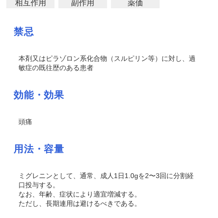
相互作用
副作用
薬価
禁忌
本剤又はピラゾロン系化合物（スルピリン等）に対し、過
敏症の既往歴のある患者
効能・効果
頭痛
用法・容量
ミグレニンとして、通常、成人1日1.0gを2〜3回に分割経
口投与する。
なお、年齢、症状により適宜増減する。
ただし、長期連用は避けるべきである。