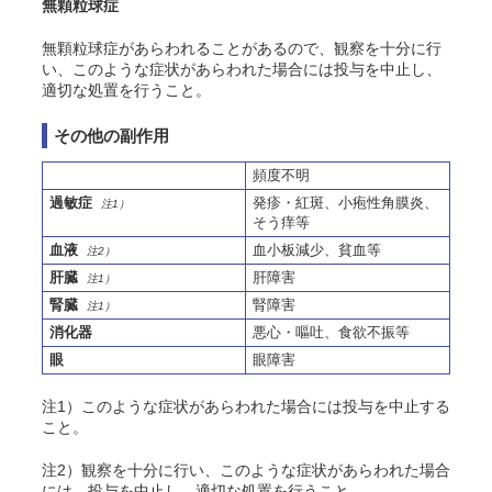
無顆粒球症
無顆粒球症があらわれることがあるので、観察を十分に行
い、このような症状があらわれた場合には投与を中止し、
適切な処置を行うこと。
その他の副作用
頻度不明
過敏症
発疹・紅斑、小疱性角膜炎、
注1）
そう
痒等
血液
血小板減少、貧血等
注2）
肝臓
肝障害
注1）
腎臓
腎障害
注1）
消化器
悪心・嘔吐、食欲不振等
眼
眼障害
注1）このような症状があらわれた場合には投与を中止する
こと。
注2）観察を十分に行い、このような症状があらわれた場合
には、投与を中止し、適切な処置を行うこと。