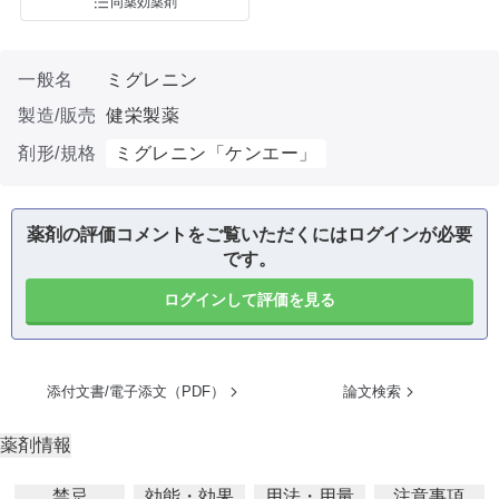
同薬効薬剤
一般名
ミグレニン
製造/販売
健栄製薬
剤形/規格
ミグレニン「ケンエー」
薬剤の評価コメントをご覧いただくにはログインが必要
です。
ログインして評価を見る
添付文書/電子添文（PDF）
論文検索
薬剤情報
禁忌
効能・効果
用法・用量
注意事項