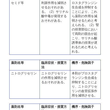
セミド等
利尿作用を減弱さ
ロスタグランジン
せるおそれがあ
生合成を抑制する
る。（2）サリチル
ことにより、これ
酸中毒が発現する
ら薬剤の作用を減
おそれがある。
弱させるためと考
えられる。（2）腎
の排泄部位におい
て両剤の競合が起
こり、サリチル酸
誘導体の排泄が遅
れるためと考えら
れる。
薬剤名等
臨床症状・措置方
機序・危険因子
法
ニトログリセリン
ニトログリセリン
本剤がプロスタグ
の作用を減弱させ
ランジン生合成を
るおそれがある。
抑制することによ
り、ニトログリセ
リンの血管拡張作
用を減弱させる。
薬剤名等
臨床症状・措置方
機序・危険因子