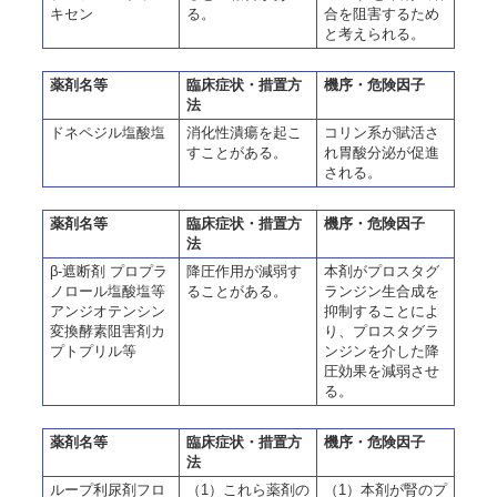
キセン
る。
合を阻害するため
と考えられる。
薬剤名等
臨床症状・措置方
機序・危険因子
法
ドネペジル塩酸塩
消化性潰瘍を起こ
コリン系が賦活さ
すことがある。
れ胃酸分泌が促進
される。
薬剤名等
臨床症状・措置方
機序・危険因子
法
β-遮断剤 プロプラ
降圧作用が減弱す
本剤がプロスタグ
ノロール塩酸塩等
ることがある。
ランジン生合成を
アンジオテンシン
抑制することによ
変換酵素阻害剤カ
り、プロスタグラ
プトプリル等
ンジンを介した降
圧効果を減弱させ
る。
薬剤名等
臨床症状・措置方
機序・危険因子
法
ループ利尿剤フロ
（1）これら薬剤の
（1）本剤が腎のプ