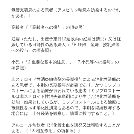
気管支喘息のある患者〔アスピリン喘息を誘発するおそれ
がある。〕
高齢者〔「高齢者への投与」の項参照〕
妊婦（ただし、出産予定日12週以内の妊婦は禁忌）又は妊
娠している可能性のある婦人（「6.妊婦、産婦、授乳婦等
への投与」の項参照）
小児（「2.重要な基本的注意」、「7.小児等への投与」の
項参照）
非ステロイド性消炎鎮痛剤の長期投与による消化性潰瘍の
ある患者で、本剤の長期投与が必要であり、かつミソプロ
ストールによる治療が行われている患者〔ミソプロストー
ルは非ステロイド性消炎鎮痛剤により生じた消化性潰瘍を
効能・効果としているが、ミソプロストールによる治療に
抵抗性を示す消化性潰瘍もあるので、本剤を継続投与する
場合には、十分経過を観察し、慎重に投与すること。〕
アルコール常飲者〔消化管出血を誘発又は増強することが
ある。（「3.相互作用」の項参照）〕