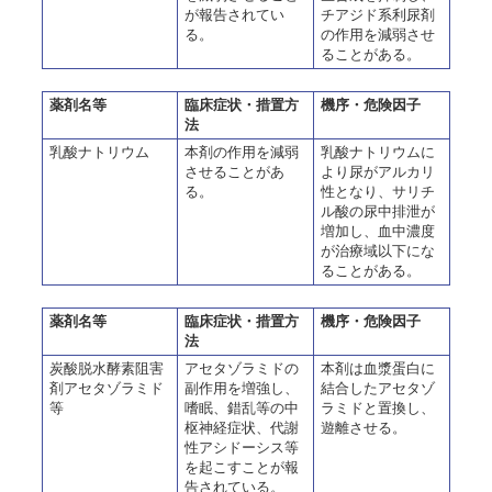
が報告されてい
チアジド系利尿剤
る。
の作用を減弱させ
ることがある。
薬剤名等
臨床症状・措置方
機序・危険因子
法
乳酸ナトリウム
本剤の作用を減弱
乳酸ナトリウムに
させることがあ
より尿がアルカリ
る。
性となり、サリチ
ル酸の尿中排泄が
増加し、血中濃度
が治療域以下にな
ることがある。
薬剤名等
臨床症状・措置方
機序・危険因子
法
炭酸脱水酵素阻害
アセタゾラミドの
本剤は血漿蛋白に
剤アセタゾラミド
副作用を増強し、
結合したアセタゾ
等
嗜眠、錯乱等の中
ラミドと置換し、
枢神経症状、代謝
遊離させる。
性アシドーシス等
を起こすことが報
告されている。