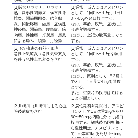
[1]関節リウマチ、リウマチ
[1]通常、成人にはアスピリン
熱、変形性関節症、強直性脊
として、1回0.5〜1.5g、1日1.
椎炎、関節周囲炎、結合織
0〜4.5gを経口投与する。
炎、術後疼痛、歯痛、症候性
なお、年齢、疾患、症状によ
神経痛、関節痛、腰痛症、筋
り適宜増減する。
肉痛、捻挫痛、打撲痛、痛風
ただし、上記の最高量までと
による痛み、頭痛、月経痛
する。
[2]下記疾患の解熱・鎮痛
[2]通常、成人にはアスピリン
急性上気道炎（急性気管支炎
として、1回0.5〜1.5gを頓用
を伴う急性上気道炎を含む）
する。
なお、年齢、疾患、症状によ
り適宜増減する。
ただし、原則として1日2回ま
でとし、1日最大4.5gを限度
とする。
また、空腹時の投与は避ける
ことが望ましい。
[3]川崎病（川崎病による心血
[3]急性期有熱期間は、アスピ
管後遺症を含む）
リンとして1日体重1kgあたり
30〜50mgを3回に分けて経口
投与する。解熱後の回復期か
ら慢性期は、アスピリンとし
て1日体重1kgあたり3〜5mg