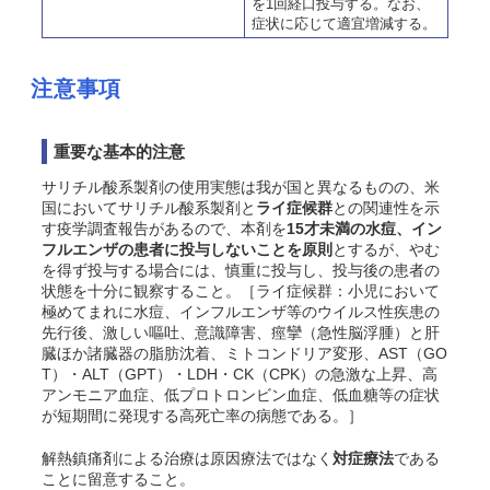
を1回経口投与する。なお、
症状に応じて適宜増減する。
注意事項
重要な基本的注意
サリチル酸系製剤の使用実態は我が国と異なるものの、米
国においてサリチル酸系製剤と
ライ症候群
との関連性を示
す疫学調査報告があるので、本剤を
15才未満の水痘、イン
フルエンザの患者に投与しないことを原則
とするが、やむ
を得ず投与する場合には、慎重に投与し、投与後の患者の
状態を十分に観察すること。［ライ症候群：小児において
極めてまれに水痘、インフルエンザ等のウイルス性疾患の
先行後、激しい嘔吐、意識障害、痙攣（急性脳浮腫）と肝
臓ほか諸臓器の脂肪沈着、ミトコンドリア変形、AST（GO
T）・ALT（GPT）・LDH・CK（CPK）の急激な上昇、高
アンモニア血症、低プロトロンビン血症、低血糖等の症状
が短期間に発現する高死亡率の病態である。］
解熱鎮痛剤による治療は原因療法ではなく
対症療法
である
ことに留意すること。