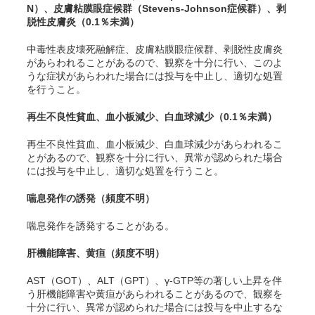
N
）、皮膚粘膜眼症候群（Stevens-Johnson症候群）、剥
脱性皮膚炎（0.1％未満）
中毒性表皮壊死
融解
症、皮膚粘膜眼症候群、剥脱性皮膚炎
があらわれることがあるので、観察を十分に行い、このよ
うな症状があらわれた場合には投与を中止し、適切な処置
を行うこと。
再生不良性貧血、血小板減少、白血球減少（0.1％未満）
再生不良性貧血、血小板減少、白血球減少があらわれるこ
とがあるので、観察を十分に行い、異常が認められた場合
には投与を中止し、適切な処置を行うこと。
喘息発作の誘発（頻度不明）
喘息発作を誘発することがある。
肝機能障害、黄疸（頻度不明）
AST（GOT）、ALT（GPT）、γ-GTP等の著しい上昇を伴
う肝機能障害や黄疸があらわれることがあるので、観察を
十分に行い、異常が認められた場合には投与を中止するな