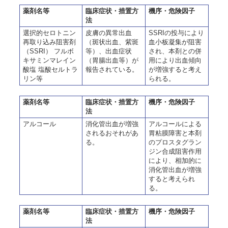
薬剤名等
臨床症状・措置方
機序・危険因子
法
選択的セロトニン
皮膚の異常出血
SSRIの投与により
再取り込み阻害剤
（斑状出血、紫斑
血小板凝集が阻害
（SSRI） フルボ
等）、出血症状
され、本剤との併
キサミンマレイン
（胃腸出血等）が
用により出血傾向
酸塩 塩酸セルトラ
報告されている。
が増強すると考え
リン等
られる。
薬剤名等
臨床症状・措置方
機序・危険因子
法
アルコール
消化管出血が増強
アルコールによる
されるおそれがあ
胃粘膜障害と本剤
る。
のプロスタグラン
ジン合成阻害作用
により、相加的に
消化管出血が増強
すると考えられ
る。
薬剤名等
臨床症状・措置方
機序・危険因子
法