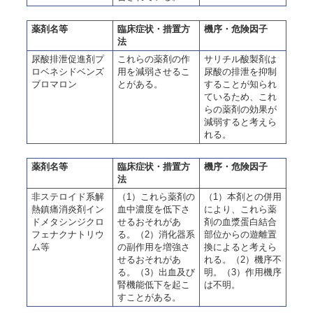
薬剤名等
臨床症状・措置方
機序・危険因子
法
尿酸排泄促進剤プ
これらの薬剤の作
サリチル酸製剤は
ロベネシドベンズ
用を減弱させるこ
尿酸の排泄を抑制
ブロマロン
とがある。
することが知られ
ているため、これ
らの薬剤の効果が
減弱すると考えら
れる。
薬剤名等
臨床症状・措置方
機序・危険因子
法
非ステロイド系解
（1）これら薬剤の
（1）本剤との併用
熱鎮痛消炎剤イン
血中濃度を低下さ
により、これら薬
ドメタシンジクロ
せるおそれがあ
剤の血漿蛋白結合
フェナクナトリウ
る。（2）消化器系
部位からの遊離置
ム等
の副作用を増強さ
換によると考えら
せるおそれがあ
れる。（2）機序不
る。（3）出血及び
明。（3）作用機序
腎機能低下を起こ
は不明。
すことがある。