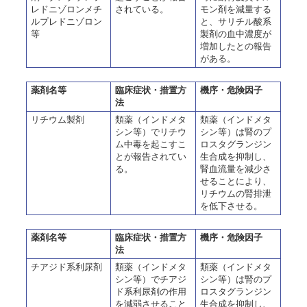
レドニゾロンメチ
されている。
モン剤を減量する
ルプレドニゾロン
と、サリチル酸系
等
製剤の血中濃度が
増加したとの報告
がある。
薬剤名等
臨床症状・措置方
機序・危険因子
法
リチウム製剤
類薬（インドメタ
類薬（インドメタ
シン等）でリチウ
シン等）は腎のプ
ム中毒を起こすこ
ロスタグランジン
とが報告されてい
生合成を抑制し、
る。
腎血流量を減少さ
せることにより、
リチウムの腎排泄
を低下させる。
薬剤名等
臨床症状・措置方
機序・危険因子
法
チアジド系利尿剤
類薬（インドメタ
類薬（インドメタ
シン等）でチアジ
シン等）は腎のプ
ド系利尿剤の作用
ロスタグランジン
を減弱させること
生合成を抑制し、