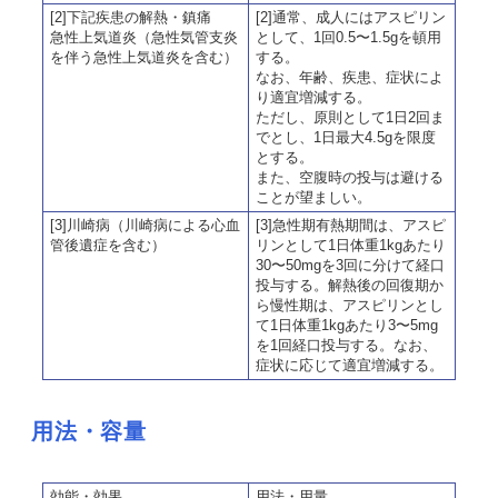
[2]下記疾患の解熱・鎮痛
[2]通常、成人にはアスピリン
急性上気道炎（急性気管支炎
として、1回0.5〜1.5gを頓用
を伴う急性上気道炎を含む）
する。
なお、年齢、疾患、症状によ
り適宜増減する。
ただし、原則として1日2回ま
でとし、1日最大4.5gを限度
とする。
また、空腹時の投与は避ける
ことが望ましい。
[3]川崎病（川崎病による心血
[3]急性期有熱期間は、アスピ
管後遺症を含む）
リンとして1日体重1kgあたり
30〜50mgを3回に分けて経口
投与する。解熱後の回復期か
ら慢性期は、アスピリンとし
て1日体重1kgあたり3〜5mg
を1回経口投与する。なお、
症状に応じて適宜増減する。
用法・容量
効能・効果
用法・用量