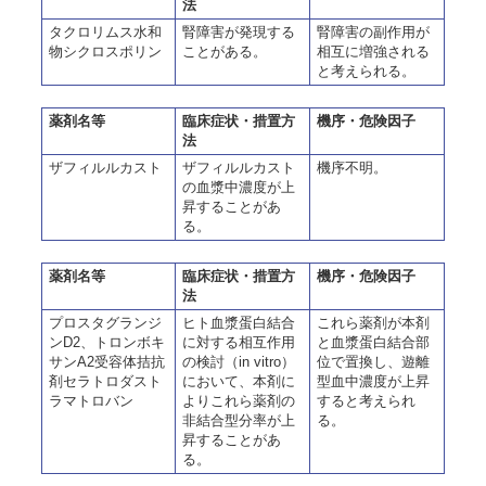
法
タクロリムス水和
腎障害が発現する
腎障害の副作用が
物シクロスポリン
ことがある。
相互に増強される
と考えられる。
薬剤名等
臨床症状・措置方
機序・危険因子
法
ザフィルルカスト
ザフィルルカスト
機序不明。
の血漿中濃度が上
昇することがあ
る。
薬剤名等
臨床症状・措置方
機序・危険因子
法
プロスタグランジ
ヒト血漿蛋白結合
これら薬剤が本剤
ンD2、トロンボキ
に対する相互作用
と血漿蛋白結合部
サンA2受容体拮抗
の検討（in vitro）
位で置換し、遊離
剤セラトロダスト
において、本剤に
型血中濃度が上昇
ラマトロバン
よりこれら薬剤の
すると考えられ
非結合型分率が上
る。
昇することがあ
る。