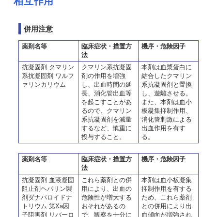
相互作用
併用注意
薬剤名等
臨床症状・措置方
機序・危険因子
法
抗凝固剤 クマリン
クマリン系抗凝固
本剤は血漿蛋白に
系抗凝固剤 ワルフ
剤の作用を増強
結合したクマリン
ァリンカリウム
し、出血時間の延
系抗凝固剤と置換
長、消化管出血等
し、遊離させる。
を起こすことがあ
また、本剤は血小
るので、クマリン
板凝集抑制作用、
系抗凝固剤を減量
消化管刺激による
するなど、慎重に
出血作用を有す
投与すること。
る。
薬剤名等
臨床症状・措置方
機序・危険因子
法
抗凝固剤 血液凝固
これら薬剤との併
本剤は血小板凝集
阻止剤ヘパリン製
用により、出血の
抑制作用を有する
剤ダナパロイドナ
危険性が増大する
ため、これら薬剤
トリウム 第Xa因
おそれがあるの
との併用により出
子阻害剤 リバーロ
で、観察を十分に
血傾向が増強され