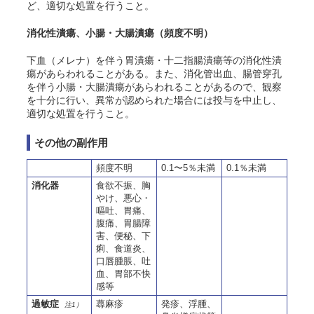
ど、適切な処置を行うこと。
消化性潰瘍、小腸・大腸潰瘍（頻度不明）
下血（メレナ）を伴う胃潰瘍・十二指腸潰瘍等の消化性潰
瘍があらわれることがある。また、消化管出血、腸管穿孔
を伴う小腸・大腸潰瘍があらわれることがあるので、観察
を十分に行い、異常が認められた場合には投与を中止し、
適切な処置を行うこと。
その他の副作用
頻度不明
0.1〜5％未満
0.1％未満
消化器
食欲不振、胸
やけ、悪心・
嘔吐、胃痛、
腹痛、胃腸障
害、便秘、下
痢、食道炎、
口唇腫脹、吐
血、胃部不快
感等
過敏症
蕁麻疹
発疹、浮腫、
注1）