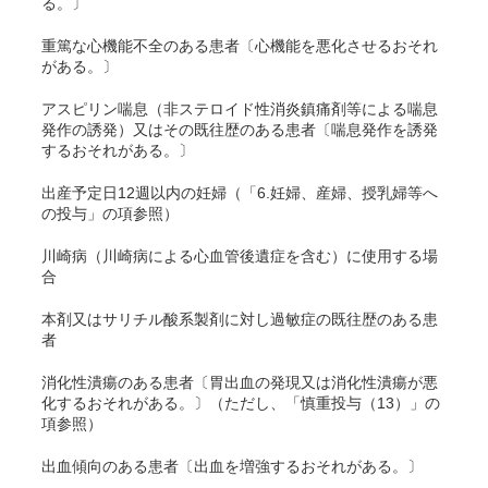
る。〕
重篤な心機能不全のある患者〔心機能を悪化させるおそれ
がある。〕
アスピリン喘息（非ステロイド性消炎鎮痛剤等による喘息
発作の誘発）又はその既往歴のある患者〔喘息発作を誘発
するおそれがある。〕
出産予定日12週以内の妊婦（「6.妊婦、産婦、授乳婦等へ
の投与」の項参照）
川崎病（川崎病による心血管後遺症を含む）に使用する場
合
本剤又はサリチル酸系製剤に対し過敏症の既往歴のある患
者
消化性潰瘍のある患者〔胃出血の発現又は消化性潰瘍が悪
化するおそれがある。〕（ただし、「慎重投与（13）」の
項参照）
出血傾向のある患者〔出血を増強するおそれがある。〕