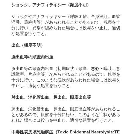
ショック、
アナフィラキシー
（頻度不明）
ショックや
アナフィラキシー
（呼吸困難、全身潮紅、血管
浮腫、蕁麻疹等）があらわれることがあるので、観察を十
分に行い、異常が認められた場合には投与を中止し、適切
な処置を行うこと。
出血（頻度不明）
脳出血等の頭蓋内出血
脳出血等の頭蓋内出血（初期症状：頭痛、悪心・嘔吐、意
識障害、片麻痺等）があらわれることがあるので、観察を
十分に行い、このような症状があらわれた場合には投与を
中止し、適切な処置を行うこと。
肺出血、消化管出血、鼻出血、眼底出血等
肺出血、消化管出血、鼻出血、眼底出血等があらわれるこ
とがあるので、観察を十分に行い、このような症状があら
われた場合には投与を中止し、適切な処置を行うこと。
中毒性表皮壊死
融解
症（
Toxic Epidermal Necrolysis:TE