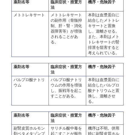
薬剤名等
臨床症状・措置方
機序・危険因子
法
メトトレキサート
メトトレキサート
本剤は血漿蛋白に
の副作用（骨髄抑
結合したメトトレ
制、肝・腎・消化
キサートと置換
器障害等）が増強
し、遊離させる。
されることがあ
また、本剤はメト
る。
トレキサートの腎
排泄を阻害すると
考えられている。
薬剤名等
臨床症状・措置方
機序・危険因子
法
バルプロ酸ナトリ
バルプロ酸ナトリ
本剤は血漿蛋白に
ウム
ウムの作用を増強
結合したバルプロ
し、振戦等を起こ
酸ナトリウムと置
すことがある。
換し、遊離させ
る。
薬剤名等
臨床症状・措置方
機序・危険因子
法
副腎皮質ホルモン
サリチル酸中毒を
機序は不明。併用
剤ベタメタゾンプ
起こすことが報告
時に副腎皮質ホル