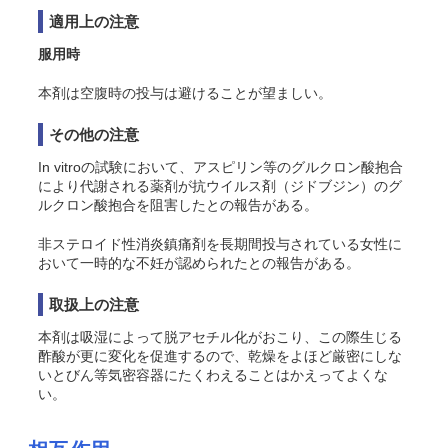
適用上の注意
服用時
本剤は空腹時の投与は避けることが望ましい。
その他の注意
In vitro
の試験において、アスピリン等のグルクロン酸抱合
により代謝される薬剤が抗ウイルス剤（ジドブジン）のグ
ルクロン酸抱合を阻害したとの報告がある。
非ステロイド性消炎鎮痛剤を長期間投与されている女性に
おいて一時的な不妊が認められたとの報告がある。
取扱上の注意
本剤は吸湿によって脱アセチル化がおこり、この際生じる
酢酸が更に変化を促進するので、乾燥をよほど厳密にしな
いとびん等気密容器にたくわえることはかえってよくな
い。