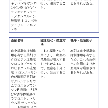
キサバン等 抗トロ
行い、注意するこ
るおそれがある。
ンビン剤 ダビガト
と。
ランエテキシラー
トメタンスルホン
酸塩等 トロンボモ
デュリン アルフ
ァ等
薬剤名等
臨床症状・措置方
機序・危険因子
法
血小板凝集抑制作
これら薬剤との併
本剤は血小板凝集
用を有する薬剤 チ
用により、出血の
抑制作用を有する
クロピジン塩酸塩
危険性が増大する
ため、これら薬剤
シロスタゾール ク
おそれがあるの
との併用により出
ロピドグレル硫酸
で、観察を十分に
血傾向が増強され
塩 トロンボキサン
行い、注意するこ
るおそれがある。
合成酵素阻害剤オ
と。
ザグレルナトリウ
ムプロスタグラン
ジンE1製剤、E1及
びI2誘導体製剤ベ
ラプロストナトリ
ウム等 サルポグレ
ラート塩酸塩 イコ