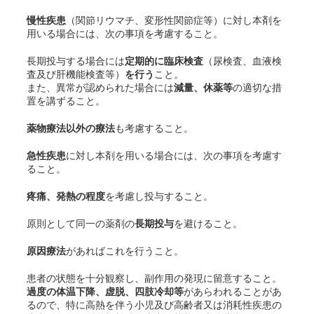
慢性疾患
（関節リウマチ、変形性関節症等）に対し本剤を
用いる場合には、次の事項を考慮すること。
長期投与する場合には
定期的に臨床検査
（尿検査、血液検
査及び肝機能検査等）
を行う
こと。
また、異常が認められた場合には
減量、休薬等
の適切な措
置を講ずること。
薬物療法以外の療法
も考慮すること。
急性疾患
に対し本剤を用いる場合には、次の事項を考慮す
ること。
疼痛、発熱の程度
を考慮し投与すること。
原則として同一の薬剤の
長期投与
を避けること。
原因療法
があればこれを行うこと。
患者の状態を十分観察し、副作用の発現に留意すること。
過度の体温下降、虚脱、四肢冷却等
があらわれることがあ
るので、特に高熱を伴う小児及び高齢者又は消耗性疾患の