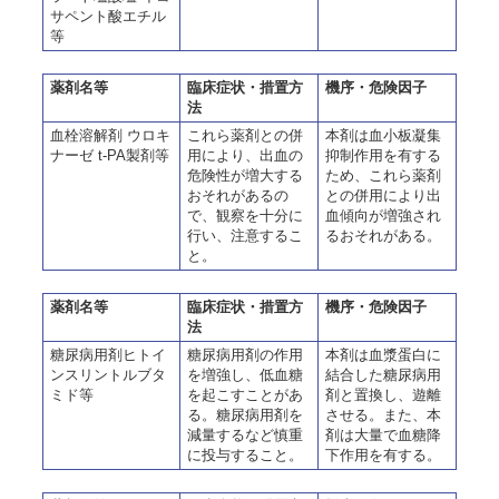
サペント酸エチル
等
薬剤名等
臨床症状・措置方
機序・危険因子
法
血栓溶解剤 ウロキ
これら薬剤との併
本剤は血小板凝集
ナーゼ t-PA製剤等
用により、出血の
抑制作用を有する
危険性が増大する
ため、これら薬剤
おそれがあるの
との併用により出
で、観察を十分に
血傾向が増強され
行い、注意するこ
るおそれがある。
と。
薬剤名等
臨床症状・措置方
機序・危険因子
法
糖尿病用剤ヒトイ
糖尿病用剤の作用
本剤は血漿蛋白に
ンスリントルブタ
を増強し、低血糖
結合した糖尿病用
ミド等
を起こすことがあ
剤と置換し、遊離
る。糖尿病用剤を
させる。また、本
減量するなど慎重
剤は大量で血糖降
に投与すること。
下作用を有する。