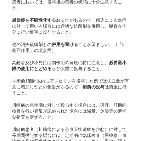
患者においては、投与後の患者の状態に十分注意するこ
と。
感染症を不顕性化する
おそれがあるので、感染による炎症
に対して用いる場合には適切な抗菌剤を併用し、観察を十
分に行い慎重に投与すること。
他の消炎鎮痛剤との
併用を避ける
ことが望ましい。（「3.
相互作用」の項参照）
高齢者及び小児には副作用の発現に特に注意し、
必要最小
限の使用にとどめる
など慎重に投与すること。
手術前1週間以内にアスピリンを投与した例では失血量が有
意に増加したとの報告があるので、
術前の投与
は慎重に行
うこと
。
川崎病の急性期に対して投与する場合には、適宜、肝機能
検査を行い異常が認められた場合には減量、休薬等の適切
な措置を講ずること。
川崎病患者（川崎病による心血管後遺症を含む）に対して
長期間投与する場合には、定期的に臨床検査（尿検査、血