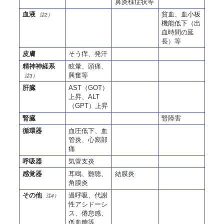
鼻炎様症状等
血液
貧血、血小板
注2）
機能低下（出
血時間の延
長）等
皮膚
そう痒、発汗
精神神経系
眩暈、頭痛、
興奮等
注3）
肝臓
AST（GOT）
上昇、ALT
（GPT）上昇
腎臓
腎障害
循環器
血圧低下、血
管炎、心窩部
痛
呼吸器
気管支炎
感覚器
耳鳴、難聴、
結膜炎
角膜炎
その他
過呼吸、代謝
注4）
性アシドーシ
ス、倦怠感、
低血糖等