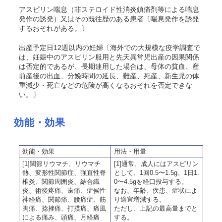
アスピリン喘息（非ステロイド性消炎鎮痛剤等による喘息
発作の誘発）又はその既往歴のある患者〔喘息発作を誘発
するおそれがある。〕
出産予定日12週以内の妊婦〔海外での大規模な疫学調査で
は、妊娠中のアスピリン服用と先天異常児出産の因果関係
は否定的であるが、長期連用した場合は、母体の貧血、産
前産後の出血、分娩時間の延長、難産、死産、新生児の体
重減少・死亡などの危険が高くなるおそれを否定できな
い。〕
効能・効果
効能・効果
用法・用量
[1]関節リウマチ、リウマチ
[1]通常、成人にはアスピリン
熱、変形性関節症、強直性脊
として、1回0.5〜1.5g、1日1.
椎炎、関節周囲炎、結合織
0〜4.5gを経口投与する。
炎、術後疼痛、歯痛、症候性
なお、年齢、疾患、症状によ
神経痛、関節痛、腰痛症、筋
り適宜増減する。
肉痛、捻挫痛、打撲痛、痛風
ただし、上記の最高量までと
による痛み、頭痛、月経痛
する。