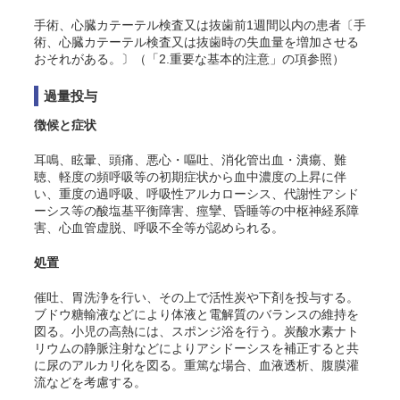
手術、心臓カテーテル検査又は抜歯前1週間以内の患者〔手
術、心臓カテーテル検査又は抜歯時の失血量を増加させる
おそれがある。〕（「2.重要な基本的注意」の項参照）
過量投与
徴候と症状
耳鳴、眩暈、頭痛、悪心・嘔吐、消化管出血・潰瘍、難
聴、軽度の頻呼吸等の初期症状から血中濃度の上昇に伴
い、重度の過呼吸、呼吸性アルカローシス、代謝性アシド
ーシス等の酸塩基平衡障害、痙攣、昏睡等の中枢神経系障
害、心血管虚脱、呼吸不全等が認められる。
処置
催吐、胃洗浄を行い、その上で活性炭や下剤を投与する。
ブドウ糖輸液などにより体液と電解質のバランスの維持を
図る。小児の高熱には、スポンジ浴を行う。炭酸水素ナト
リウムの静脈注射などによりアシドーシスを補正すると共
に尿のアルカリ化を図る。重篤な場合、血液透析、腹膜灌
流などを考慮する。