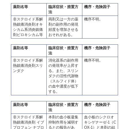
薬剤名等
臨床症状・措置方
機序・危険因子
法
非ステロイド系解
両剤又は一方の薬
機序不明。
熱鎮痛消炎剤オキ
剤の副作用の発現
シカム系消炎鎮痛
頻度を増加させる
剤ピロキシカム等
おそれがある。
薬剤名等
臨床症状・措置方
機序・危険因子
法
非ステロイド系解
消化器系の副作用
機序不明。
熱鎮痛消炎剤スリ
の発現率が上昇す
ンダク
る。また、スリン
ダクの活性代謝物
（スルフィド体）
の血中濃度が低下
する。
薬剤名等
臨床症状・措置方
機序・危険因子
法
非ステロイド系解
本剤の血小板凝集
血小板のシクロオ
熱鎮痛消炎剤 イブ
抑制作用を減弱す
キシゲナーゼ-1（C
プロフェン ナプロ
るとの報告があ
OX-1）と本剤の結