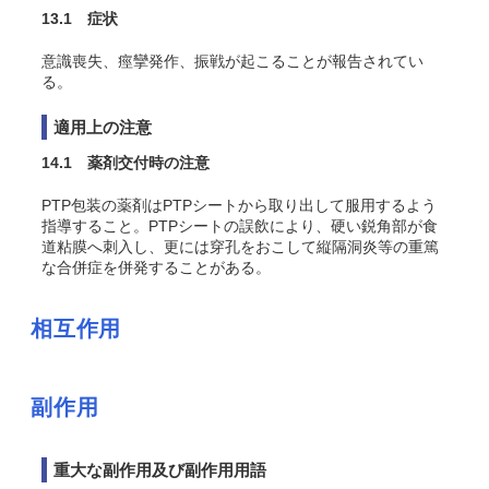
13.1 症状
意識喪失、痙攣発作、振戦が起こることが報告されてい
る。
適用上の注意
14.1 薬剤交付時の注意
PTP包装の薬剤はPTPシートから取り出して服用するよう
指導すること。PTPシートの誤飲により、硬い鋭角部が食
道粘膜へ刺入し、更には穿孔をおこして縦隔洞炎等の重篤
な合併症を併発することがある。
相互作用
副作用
重大な副作用及び副作用用語