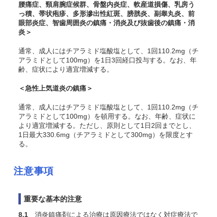
腰痛症、頸肩腕症候群、骨盤内炎症、軟産道損傷、乳房う
っ積、帯状疱疹、多形滲出性紅斑、膀胱炎、副睾丸炎、前
眼部炎症、智歯周囲炎の鎮痛・消炎及び抜歯後の鎮痛・消
炎＞
通常、成人にはチアラミド塩酸塩として、1回110.2mg（チ
アラミドとして100mg）を1日3回経口投与する。なお、年
齢、症状により適宜増減する。
＜急性上気道炎の鎮痛＞
通常、成人にはチアラミド塩酸塩として、1回110.2mg（チ
アラミドとして100mg）を頓用する。なお、年齢、症状に
より適宜増減する。ただし、原則として1日2回までとし、
1日最大330.6mg（チアラミドとして300mg）を限度とす
る。
注意事項
重要な基本的注意
8.1
消炎鎮痛剤による治療は原因療法ではなく対症療法で