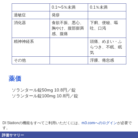
0.1〜5％未満
0.1％未満
過敏症
発疹
消化器
食欲不振、悪心、
下痢、便秘、嘔
胸やけ、腹部膨満
吐、口渇
感、腹痛
精神神経系
頭痛、めまい・ふ
らつき、不眠、眠
気
その他
浮腫、倦怠感
薬価
ソランタール錠50mg 10.8円／錠
ソランタール錠100mg 10.8円／錠
DI Stationの機能をすべてご利用いただくには、
m3.comへのログイン
が必要で
す。
評価サマリー