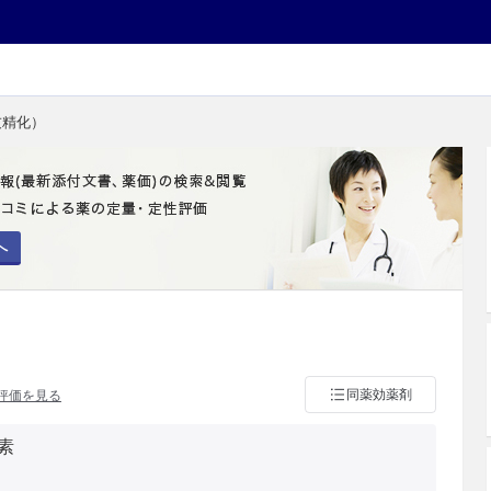
友精化）
へ
同薬効薬剤
評価を見る
素