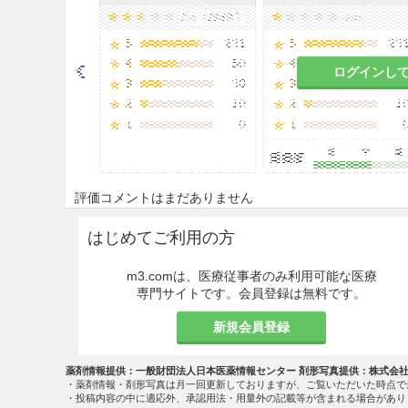
慎重投与
ビタミンB
欠乏症の患者［本
12
ログインし
造血機能障害のある患者［本剤
耳管閉塞、気胸、腸閉塞、気脳
内圧が変化する。］
適用上の注意
評価コメントはまだありません
麻酔開始時
はじめてご利用の方
吸気中酸素濃度は30％を越え
m3.comは、医療従事者のみ利用可能な医療
麻酔開始のときには、亜酸化
専門サイトです。会員登録は無料です。
素を行う。
新規会員登録
麻酔終了時
薬剤情報提供：一般財団法人日本医薬情報センター 剤形写真提供：株式会
・薬剤情報・剤形写真は月一回更新しておりますが、ご覧いただいた時点で
麻酔終了と同時に空気呼吸を
・投稿内容の中に適応外、承認用法・用量外の記載等が含まれる場合があり
以上の100％酸素を吸入させ