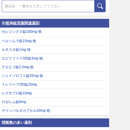
中枢神経用薬関連薬剤
セレコックス錠100mg 他
ベルソムラ錠15mg 他
ルネスタ錠1mg 他
エビリファイOD錠3mg 他
デエビゴ錠2.5mg 他
ジェイゾロフト錠25mg 他
トレリーフOD錠25mg
レクサプロ錠10mg
ロゼレム錠8mg
サインバルタカプセル20mg 他
閲覧数の多い薬剤