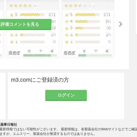
剤の副作用が強くあらわれるおそれがある。］
て評価コメントを見る
の副作用が強くあらわれるおそれがある。］
症等、体内に閉鎖腔のある患者［閉鎖腔内容量及び
m3.comにご登録済の方
ることが望ましい。
ログイン
窒素の肺内残気による希釈を防ぐために十分な脱窒
社薬事日報社
最新情報ではない可能性がございます。 最新情報は、各製薬会社のWebサイトなどでご確
開始すると、酸素欠乏症に陥ることがあるので、5分
ますが、エムスリー、製薬会社が推奨するものではありません。
ることが望ましい。