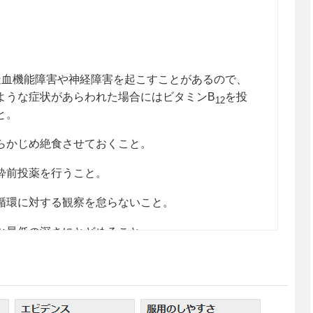
造血機能障害や神経障害を起こすことがあるので、
ような症状があらわれた場合にはビタミンB
を投
12
と。
らかじめ絶食させておくこと。
酔前投薬を行うこと。
循環に対する観察を怠らないこと。
な最低の深さにとどめること。
（パーフルオロプロパン、六フッ化硫黄等）が硝子
患者には、本剤を使用しないこと。本剤の体内閉鎖
激に上昇し、失明するおそれがある。