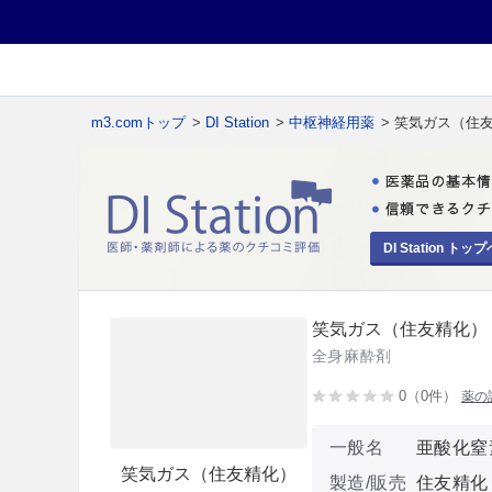
m3.comトップ
>
DI Station
>
中枢神経用薬
> 笑気ガス（住
DI Station トップ
笑気ガス（住友精化）
全身麻酔剤
0（0件）
薬の
一般名
亜酸化窒
笑気ガス（住友精化）
製造/販売
住友精化