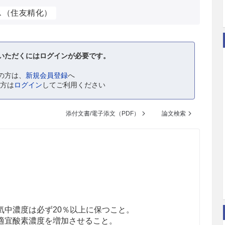
ス（住友精化）
いただくにはログインが必要です。
の方は、
新規会員登録
へ
の方は
ログイン
してご利用ください
添付文書/電子添文（PDF）
論文検索
気中濃度は必ず20％以上に保つこと。
適宜酸素濃度を増加させること。