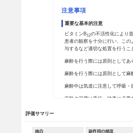
注意事項
重要な基本的注意
ビタミンB
の不活性化により
12
患者の観察を十分に行い、この
与するなど適切な処置を行うこ
麻酔を行う際には原則としてあ
麻酔を行う際には原則として麻
麻酔中は気道に注意して呼吸・
麻酔の深度は手術、検査に必要
タンポナーデに用いられた気体
評価サマリー
体内に存在している眼手術後の
腔内圧上昇作用により眼圧が急