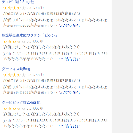
デエビゴ錠2.5mg 他
乾燥弱毒生水痘ワクチン「ビケン」
グーフィス錠5mg
クービビック錠25mg 他