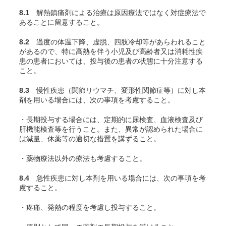
8.1
解熱鎮痛剤による治療は原因療法ではなく対症療法で
あることに留意すること。
8.2
過度の体温下降、虚脱、四肢冷却等があらわれること
があるので、特に高熱を伴う小児及び高齢者又は消耗性疾
患の患者においては、投与後の患者の状態に十分注意する
こと。
8.3
慢性疾患（関節リウマチ、変形性関節症等）に対し本
剤を用いる場合には、次の事項を考慮すること。
・長期投与する場合には、定期的に尿検査、血液検査及び
肝機能検査等を行うこと。また、異常が認められた場合に
は減量、休薬等の適切な措置を講ずること。
・薬物療法以外の療法も考慮すること。
8.4
急性疾患に対し本剤を用いる場合には、次の事項を考
慮すること。
・疼痛、発熱の程度を考慮し投与すること。