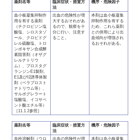
薬剤名等
臨床症状・措置方
機序・危険因子
法
血小板凝集抑制作
出血の危険性が増
本剤は血小板凝集
用を有する薬剤
大するおそれがあ
抑制作用を有する
（チクロピジン塩
るので、観察を十
ため、これら薬剤
酸塩、シロスタゾ
分に行い、注意す
との併用により出
ール、クロピドグ
ること。
血傾向が増強され
レル硫酸塩、トロ
るおそれがある。
ンボキサン合成酵
素阻害剤（オザグ
レルナトリウ
ム）、プロスタグ
ランジンE1製剤、
E1及びI2誘導体製
剤（ベラプロスト
ナトリウム等）、
サルポグレラート
塩酸塩、イコサペ
ント酸エチル等）
［11.1.2参照］
薬剤名等
臨床症状・措置方
機序・危険因子
法
血栓溶解剤（ウロ
出血の危険性が増
本剤は血小板凝集