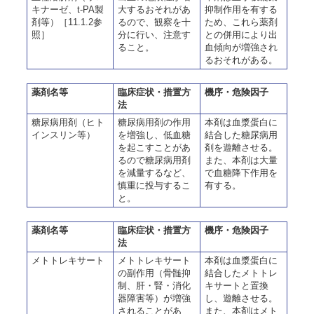
キナーゼ、t-PA製
大するおそれがあ
抑制作用を有する
剤等）［11.1.2参
るので、観察を十
ため、これら薬剤
照］
分に行い、注意す
との併用により出
ること。
血傾向が増強され
るおそれがある。
薬剤名等
臨床症状・措置方
機序・危険因子
法
糖尿病用剤（ヒト
糖尿病用剤の作用
本剤は血漿蛋白に
インスリン等）
を増強し、低血糖
結合した糖尿病用
を起こすことがあ
剤を遊離させる。
るので糖尿病用剤
また、本剤は大量
を減量するなど、
で血糖降下作用を
慎重に投与するこ
有する。
と。
薬剤名等
臨床症状・措置方
機序・危険因子
法
メトトレキサート
メトトレキサート
本剤は血漿蛋白に
の副作用（骨髄抑
結合したメトトレ
制、肝・腎・消化
キサートと置換
器障害等）が増強
し、遊離させる。
されることがあ
また、本剤はメト