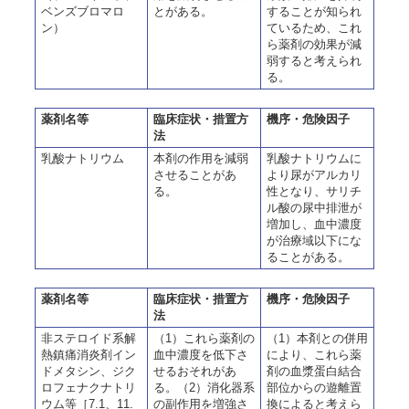
ベンズブロマロ
とがある。
することが知られ
ン）
ているため、これ
ら薬剤の効果が減
弱すると考えられ
る。
薬剤名等
臨床症状・措置方
機序・危険因子
法
乳酸ナトリウム
本剤の作用を減弱
乳酸ナトリウムに
させることがあ
より尿がアルカリ
る。
性となり、サリチ
ル酸の尿中排泄が
増加し、血中濃度
が治療域以下にな
ることがある。
薬剤名等
臨床症状・措置方
機序・危険因子
法
非ステロイド系解
（1）これら薬剤の
（1）本剤との併用
熱鎮痛消炎剤イン
血中濃度を低下さ
により、これら薬
ドメタシン、ジク
せるおそれがあ
剤の血漿蛋白結合
ロフェナクナトリ
る。（2）消化器系
部位からの遊離置
ウム等［7.1、11.
の副作用を増強さ
換によると考えら