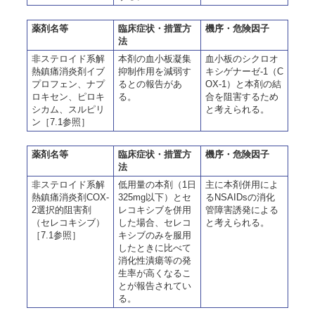
薬剤名等
臨床症状・措置方
機序・危険因子
法
非ステロイド系解
本剤の血小板凝集
血小板のシクロオ
熱鎮痛消炎剤イブ
抑制作用を減弱す
キシゲナーゼ-1（C
プロフェン、ナプ
るとの報告があ
OX-1）と本剤の結
ロキセン、ピロキ
る。
合を阻害するため
シカム、スルピリ
と考えられる。
ン［7.1参照］
薬剤名等
臨床症状・措置方
機序・危険因子
法
非ステロイド系解
低用量の本剤（1日
主に本剤併用によ
熱鎮痛消炎剤COX-
325mg以下）とセ
るNSAIDsの消化
2選択的阻害剤
レコキシブを併用
管障害誘発による
（セレコキシブ）
した場合、セレコ
と考えられる。
［7.1参照］
キシブのみを服用
したときに比べて
消化性潰瘍等の発
生率が高くなるこ
とが報告されてい
る。