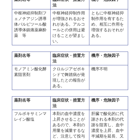
法
中枢神経抑制剤フ
中枢神経抑制作用
ともに中枢神経抑
ェノチアジン誘導
が増強されるおそ
制作用を有するた
体バルビツール酸
れがある。アルコ
め、相互に作用を
誘導体鎮痛薬麻酔
ールとの併用は避
増強するおそれが
薬 等
けることが望まし
ある。
い。
薬剤名等
臨床症状・措置方
機序・危険因子
法
モノアミン酸化酵
クロルジアゼポキ
機序不明
素阻害剤
シドで舞踏病が発
現したとの報告が
ある。
薬剤名等
臨床症状・措置方
機序・危険因子
法
フルボキサミンマ
本剤の血中濃度を
肝臓で酸化的に代
レイン酸塩
上昇させることが
謝される本剤の代
あるので、本剤の
謝を阻害し、血中
用量を減量するな
濃度を上昇、血中
ど、注意して投与
半減期を延長、又