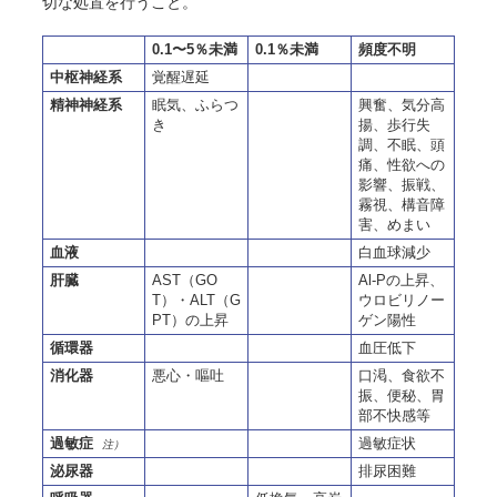
切な処置を行うこと。
0.1〜5％未満
0.1％未満
頻度不明
中枢神経系
覚醒遅延
精神神経系
眠気、ふらつ
興奮、気分高
き
揚、歩行失
調、不眠、頭
痛、性欲への
影響、振戦、
霧視、構音障
害、めまい
血液
白血球減少
肝臓
AST（GO
Al-Pの上昇、
T）・ALT（G
ウロビリノー
PT）の上昇
ゲン陽性
循環器
血圧低下
消化器
悪心・嘔吐
口渇、食欲不
振、便秘、胃
部不快感等
過敏症
過敏症状
注）
泌尿器
排尿困難