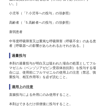
い。］
小児等（「7.小児等への投与」の項参照）
高齢者（「5.高齢者への投与」の項参照）
衰弱患者
中等度呼吸障害又は重篤な呼吸障害（呼吸不全）のある患
者［呼吸器への影響があらわれるおそれがある。］
過量投与
本剤の過量投与が明白又は疑われた場合の処置としてフル
マゼニル（ベンゾジアゼピン受容体拮抗剤）を投与する場
合には、使用前にフルマゼニルの使用上の注意（禁忌、慎
重投与、相互作用等）を必ず読むこと。
適用上の注意
直腸投与による外用にのみ使用すること。
本剤はできるだけ排便後に投与すること。