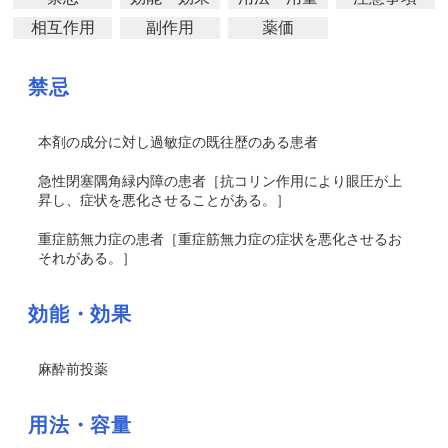
相互作用
副作用
薬価
禁忌
本剤の成分に対し過敏症の既往歴のある患者
急性
閉塞
隅角緑内障の患者［
抗コリン作用により眼圧が上
昇し、症状を悪化させることがある。
］
重症筋無力症の患者［重症筋無力症の症状を悪化させるお
それがある。］
効能・効果
麻酔前投薬
用法・容量