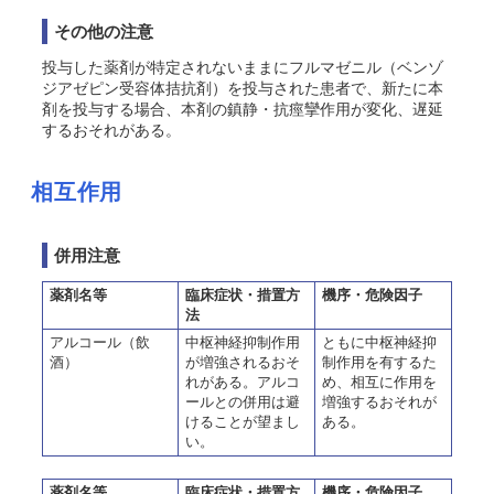
その他の注意
投与した薬剤が特定されないままにフルマゼニル（ベンゾ
ジアゼピン受容体拮抗剤）を投与された患者で、新たに本
剤を投与する場合、本剤の鎮静・抗痙攣作用が変化、遅延
するおそれがある。
相互作用
併用注意
薬剤名等
臨床症状・措置方
機序・危険因子
法
アルコール（飲
中枢神経抑制作用
ともに中枢神経抑
酒）
が増強されるおそ
制作用を有するた
れがある。アルコ
め、相互に作用を
ールとの併用は避
増強するおそれが
けることが望まし
ある。
い。
薬剤名等
臨床症状・措置方
機序・危険因子