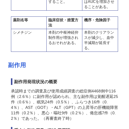
すること。
はAUCを増加させ
ることがある。
薬剤名等
臨床症状・措置方
機序・危険因子
法
シメチジン
本剤の中枢神経抑
本剤のクリアラン
制作用が増強され
スが減少し、血中
るおそれがある。
半減期が延長す
る。
副作用
副作用発現状況の概要
承認時までの調査及び使用成績調査の総症例4468例中116
例（2.6％）に副作用が認められ、主な副作用は覚醒遅延25
件（0.6％）、眠気24件（0.5％）、ふらつき16件（0.
4％）、AST（GOT）・ALT（GPT）の上昇等の肝機能障害
11件（0.2％）、悪心・嘔吐9件（0.2％）、倦怠感7件（0.
2％）であった。（再審査終了時）