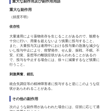
重大な副作用及び副作用用語
重大な副作用
（頻度不明）
依存性
大量連用により薬物依存を生じることがあるので、観察を
十分に行い、用量を超えないよう慎重に投与すること。
また、大量投与又は連用中における投与量の急激な減少な
いし投与中止により、痙攣発作、せん妄、振戦、不眠、不
安、幻覚、妄想等の離脱症状があらわれることがあるの
で、投与を中止する場合には、徐々に減量するなど慎重に
行うこと。
刺激興奮、錯乱
統合失調症等の精神障害者に投与すると逆にこのような症
状があらわれることがある。
その他の副作用
次のような副作用があらわれた場合には、症状に応じて適