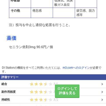
呼吸器
低換気、高炭
酸ガス血症
その他
倦怠感
疲労感、脱力
感等
注）投与を中止し適切な処置を行うこと。
薬価
セニラン坐剤3mg 90.6円／個
DI Stationの機能をすべてご利用いただくには、
m3.comへのログイン
が必要で
す。
評価サマリー
総合
ログインして
副作用頻度
評価を見る
持続性