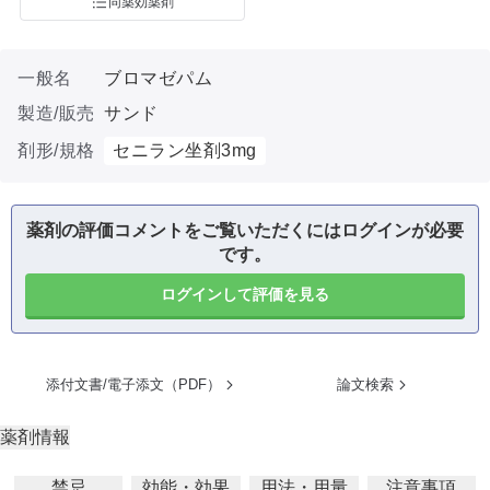
同薬効薬剤
一般名
ブロマゼパム
製造/販売
サンド
剤形/規格
セニラン坐剤3mg
薬剤の評価コメントをご覧いただくにはログインが必要
です。
ログインして評価を見る
添付文書/電子添文（PDF）
論文検索
薬剤情報
禁忌
効能・効果
用法・用量
注意事項