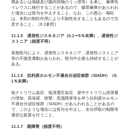
満あるいは弛緩及び腸内容物のうっ滞等）を来し、麻痺性
イレウスに移行することがあるので、腸管麻痺があらわれ
た場合には投与を中止すること。なお、この悪心・嘔吐
は、本剤の制吐作用により不顕性化することもあるので注
意すること。［8.2参照］
11.1.5 遅発性ジスキネジア
（0.1〜5％未満）
、遅発性ジ
ストニア
（頻度不明）
長期投与により、遅発性ジスキネジア、遅発性ジストニア
等の不随意運動があらわれ、投与中止後も持続することが
ある。
11.1.6 抗利尿ホルモン不適合分泌症候群（SIADH）
（0.
1％未満）
低ナトリウム血症、低浸透圧血症、尿中ナトリウム排泄量
の増加、高張尿、痙攣、意識障害等を伴う抗利尿ホルモン
不適合分泌症候群（SIADH）があらわれることがあるの
で
、このような場合には投与を中止し、水分摂取の制限等
適切な処置を行うこと。
11.1.7 眼障害
（頻度不明）