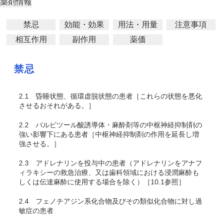
薬剤情報
禁忌
効能・効果
用法・用量
注意事項
相互作用
副作用
薬価
禁忌
2.1
昏睡状態、循環虚脱状態の患者［これらの状態を悪化
させるおそれがある。］
2.2
バルビツール酸誘導体・麻酔剤等の中枢神経抑制剤の
強い影響下にある患者［中枢神経抑制剤の作用を延長し増
強させる。］
2.3
アドレナリンを投与中の患者（アドレナリンをアナフ
ィラキシーの救急治療、又は歯科領域における浸潤麻酔も
しくは伝達麻酔に使用する場合を除く）［10.1参照］
2.4
フェノチアジン系化合物及びその類似化合物に対し過
敏症の患者