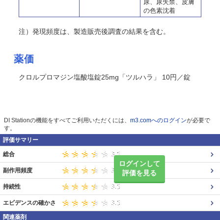
尿、尿失禁、皮膚
の色素沈着
注）発現頻度は、製造販売後調査の結果を含む。
薬価
クロルプロマジン塩酸塩錠25mg「ツルハラ」 10円／錠
DI Stationの機能をすべてご利用いただくには、
m3.comへのログイン
が必要で
す。
評価サマリー
総合
ログインして
副作用頻度
評価を見る
持続性
エビデンスの確かさ
関連薬剤