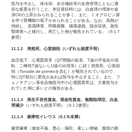
投与を中止し、体冷却、水分補給等の全身管理とともに適
切な処置を行うこと。本症発症時には、白血球の増加や血
清CKの上昇がみられることが多く、また、ミオグロビン尿
を伴う腎機能の低下がみられることがある。なお、高熱が
持続し、意識障害、呼吸困難、循環虚脱、脱水症状、急性
腎障害へと移行し、死亡した例が報告されている。［9.1.7
参照］
11.1.2 突然死、心室頻拍
（いずれも頻度不明）
血圧低下、心電図異常（QT間隔の延長、T波の平低化や逆
転、二峰性T波ないしU波の出現等）に続く突然死、心室頻
拍（Torsade de pointesを含む）が報告されているので、
特にQT部分に変化があれば投与を中止すること。また、フ
ェノチアジン系化合物投与中の心電図異常は、大量投与さ
れていた例に多いとの報告がある。
11.1.3 再生不良性貧血、溶血性貧血
、無顆粒球症、白血
球減少
（いずれも頻度不明）［9.1.2参照］
11.1.4 麻痺性イレウス
（0.1％未満）
腸管麻痺（食欲不振、悪心・嘔吐、著しい便秘、腹部の膨