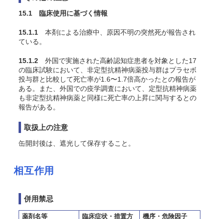
15.1 臨床使用に基づく情報
15.1.1
本剤による治療中、原因不明の突然死が報告され
ている。
15.1.2
外国で実施された
高齢認知症患者
を対象とした17
の臨床試験において、非定型抗精神病薬投与群はプラセボ
投与群と比較して死亡率が1.6〜1.7倍高かったとの報告が
ある。また、外国での疫学調査において、定型抗精神病薬
も非定型抗精神病薬と同様に死亡率の上昇に関与するとの
報告がある。
取扱上の注意
缶開封後は、遮光して保存すること。
相互作用
併用禁忌
薬剤名等
臨床症状・措置方
機序・危険因子