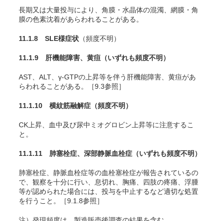
長期又は大量投与により、角膜・水晶体の混濁、網膜・角
膜の色素沈着があらわれることがある。
11.1.8 SLE様症状
（頻度不明）
11.1.9 肝機能障害、黄疸
（いずれも頻度不明）
AST、ALT、γ-GTPの上昇等を伴う肝機能障害、黄疸があ
らわれることがある。［9.3参照］
11.1.10 横紋筋融解症
（頻度不明）
CK上昇、血中及び尿中ミオグロビン上昇等に注意するこ
と。
11.1.11 肺塞栓症、深部静脈血栓症
（いずれも頻度不明）
肺塞栓症、静脈血栓症等の血栓塞栓症が報告されているの
で、観察を十分に行い、息切れ、胸痛、四肢の疼痛、浮腫
等が認められた場合には、投与を中止するなど適切な処置
を行うこと。［9.1.8参照］
注）発現頻度は、製造販売後調査の結果を含む。