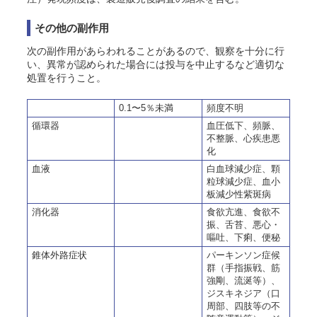
その他の副作用
次の副作用があらわれることがあるので、観察を十分に行
い、異常が認められた場合には投与を中止するなど適切な
処置を行うこと。
0.1〜5％未満
頻度不明
循環器
血圧低下、頻脈、
不整脈、心疾患悪
化
血液
白血球減少症、顆
粒球減少症、血小
板減少性紫斑病
消化器
食欲亢進、食欲不
振、舌苔、悪心・
嘔吐、下痢、便秘
錐体外路症状
パーキンソン症候
群（手指振戦、筋
強剛、流涎等）、
ジスキネジア（口
周部、四肢等の不