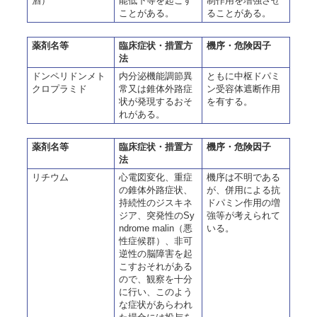
酒）
能低下等を起こす
制作用を増強させ
ことがある。
ることがある。
薬剤名等
臨床症状・措置方
機序・危険因子
法
ドンペリドンメト
内分泌機能調節異
ともに中枢ドパミ
クロプラミド
常又は錐体外路症
ン受容体遮断作用
状が発現するおそ
を有する。
れがある。
薬剤名等
臨床症状・措置方
機序・危険因子
法
リチウム
心電図変化、重症
機序は不明である
の錐体外路症状、
が、併用による抗
持続性のジスキネ
ドパミン作用の増
ジア、突発性のSy
強等が考えられて
ndrome malin（悪
いる。
性症候群）、非可
逆性の脳障害を起
こすおそれがある
ので、観察を十分
に行い、このよう
な症状があらわれ