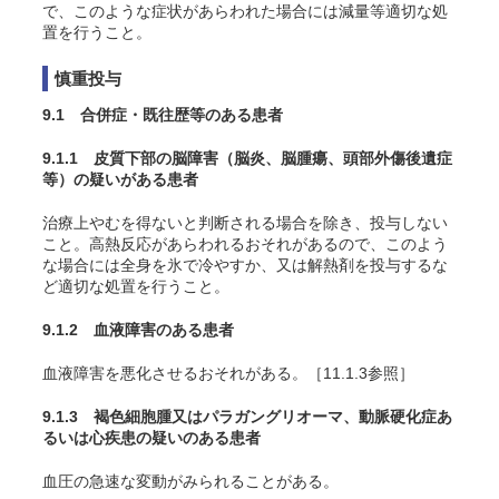
で、このような症状があらわれた場合には減量等適切な処
置を行うこと。
慎重投与
9.1 合併症・既往歴等のある患者
9.1.1 皮質下部の脳障害（脳炎、脳腫瘍、頭部外傷後遺症
等）の疑いがある患者
治療上やむを得ないと判断される場合を除き、投与しない
こと。高熱反応があらわれるおそれがあるので、このよう
な場合には全身を氷で冷やすか、又は解熱剤を投与するな
ど適切な処置を行うこと。
9.1.2 血液障害のある患者
血液障害を悪化させるおそれがある。［11.1.3参照］
9.1.3 褐色細胞腫又はパラガングリオーマ、動脈硬化症あ
るいは心疾患の疑いのある患者
血圧の急速な変動がみられることがある。