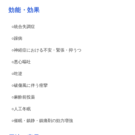
効能・効果
○統合失調症
○躁病
○神経症における不安・緊張・抑うつ
○悪心嘔吐
○吃逆
○破傷風に伴う痙攣
○麻酔前投薬
○人工冬眠
○催眠・鎮静・鎮痛剤の効力増強