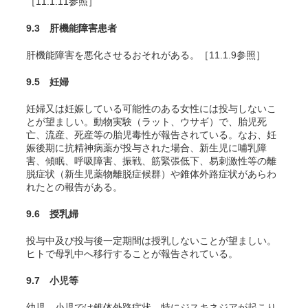
［11.1.11参照］
9.3 肝機能障害患者
肝機能障害を悪化させるおそれがある。［11.1.9参照］
9.5 妊婦
妊婦又は妊娠している可能性のある女性には投与しないこ
とが望ましい。動物実験（ラット、ウサギ）で、胎児死
亡、流産、死産等の胎児毒性が報告されている。なお、妊
娠後期に抗精神病薬が投与された場合、新生児に哺乳障
害、傾眠、呼吸障害、振戦、筋緊張低下、易刺激性等の離
脱症状（新生児薬物離脱症候群）や錐体外路症状があらわ
れたとの報告がある。
9.6 授乳婦
投与中及び投与後一定期間は授乳しないことが望ましい。
ヒトで母乳中へ移行することが報告されている。
9.7 小児等
幼児、小児では錐体外路症状、特にジスキネジアが起こり