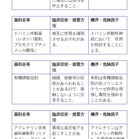
た場合には投与を
中止すること。
薬剤名等
臨床症状・措置方
機序・危険因子
法
ドパミン作動薬
相互に作用を減弱
ドパミン作動性神
（レボドパ製剤、
させるおそれがあ
経において、作用
ブロモクリプチン
る。
が拮抗することに
メシル酸塩）
よる。
薬剤名等
臨床症状・措置方
機序・危険因子
法
有機燐殺虫剤
縮瞳、徐脈等の症
本剤は有機燐殺虫
状があらわれるこ
剤の抗コリンエス
とがあるので、接
テラーゼ作用を増
触しないように注
強し毒性を強める
意すること。
ことがある。
薬剤名等
臨床症状・措置方
機序・危険因子
法
アドレナリン含有
重篤な血圧低下を
アドレナリンはア
歯科麻酔剤（リド
起こすことがあ
ドレナリン作動性
カイン・アドレナ
る。
α、β-受容体の刺激