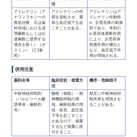
法
アドレナリン（ア
アドレナリンの作
アドレナリンはア
ナフィラキシーの
用を逆転させ、重
ドレナリン作動性
救急治療、又は歯
篤な血圧低下を起
α、β-受容体の刺激
科領域における浸
こすことがある。
剤であり、本剤の
潤麻酔もしくは伝
α-受容体遮断作用
達麻酔に使用する
により、β-受容体
場合を除く）（ボ
刺激作用が優位と
スミン）［2.3参
なり、血圧低下作
照］
用が増強される。
併用注意
薬剤名等
臨床症状・措置方
機序・危険因子
法
中枢神経抑制剤
睡眠（催眠）・精
相互に中枢神経抑
（バルビツール酸
神機能抑制の増
制作用を増強させ
誘導体・麻酔剤
強、麻酔効果の増
ることがある。
等）
強・延長、血圧低
下等を起こすこと
があるので、減量
するなど慎重に投
与すること。