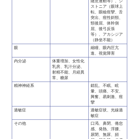
随意運動等）、ジ
ストニア（眼球上
転、眼瞼痙攣、舌
突出、痙性斜頸、
頸後屈、体幹側
屈、後弓反張
等）、アカシジア
（静坐不能）
眼
縮瞳、眼内圧亢
進、視覚障害
内分泌
体重増加、女性化
乳房、乳汁分泌、
射精不能、月経異
常、糖尿
精神神経系
錯乱、不眠、眩
暈、頭痛、不安、
興奮、易刺激、痙
攣
過敏症
過敏症状、光線過
敏症
その他
口渇、鼻閉、倦怠
感、発熱、浮腫、
尿閉、無尿、頻