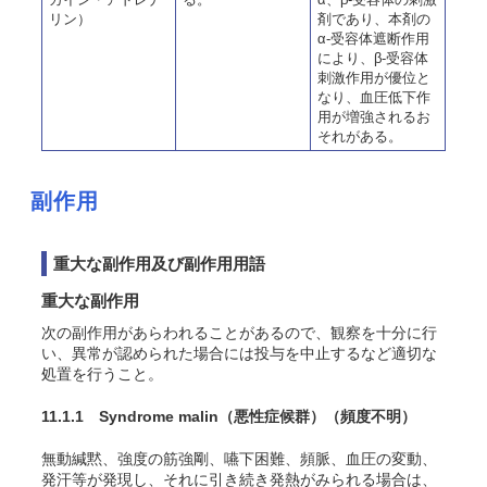
リン）
剤であり、本剤の
α-受容体遮断作用
により、β-受容体
刺激作用が優位と
なり、血圧低下作
用が増強されるお
それがある。
副作用
重大な副作用及び副作用用語
重大な副作用
次の副作用があらわれることがあるので、観察を十分に行
い、異常が認められた場合には投与を中止するなど適切な
処置を行うこと。
11.1.1 Syndrome malin（悪性症候群）
（頻度不明）
無動緘黙、強度の筋強剛、嚥下困難、頻脈、血圧の変動、
発汗等が発現し、それに引き続き発熱がみられる場合は、