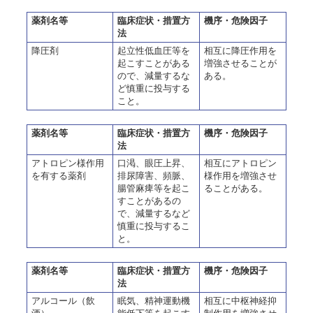
薬剤名等
臨床症状・措置方
機序・危険因子
法
降圧剤
起立性低血圧等を
相互に降圧作用を
起こすことがある
増強させることが
ので、減量するな
ある。
ど慎重に投与する
こと。
薬剤名等
臨床症状・措置方
機序・危険因子
法
アトロピン様作用
口渇、眼圧上昇、
相互にアトロピン
を有する薬剤
排尿障害、頻脈、
様作用を増強させ
腸管麻痺等を起こ
ることがある。
すことがあるの
で、減量するなど
慎重に投与するこ
と。
薬剤名等
臨床症状・措置方
機序・危険因子
法
アルコール（飲
眠気、精神運動機
相互に中枢神経抑