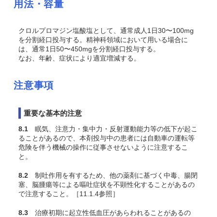
用法・容量
クロルプロマジン塩酸塩として、通常成人1日30〜100mg
を分割経口投与する。精神科領域において用いる場合に
は、通常1日50〜450mgを分割経口投与する。
なお、年齢、症状により適宜増減する。
注意事項
重要な基本的注意
8.1
眠気、注意力・集中力・反射運動能力等の低下が起こ
ることがあるので、本剤投与中の患者には自動車の運転等
危険を伴う機械の操作に従事させないように注意するこ
と。
8.2
制吐作用を有するため、他の薬剤に基づく中毒、腸閉
塞、脳腫瘍等による嘔吐症状を不顕性化することがあるの
で注意すること。［11.1.4参照］
8.3
治療初期に起立性低血圧があらわれることがあるの