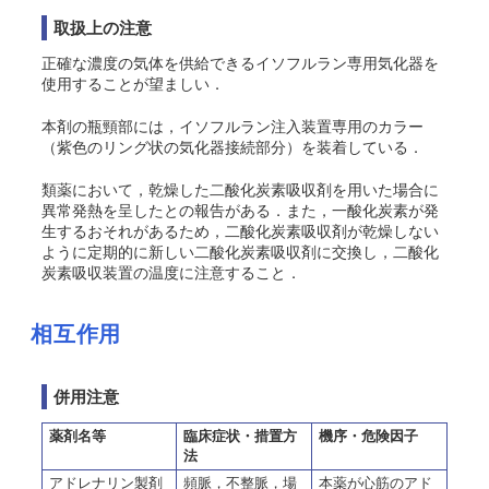
取扱上の注意
正確な濃度の気体を供給できるイソフルラン専用気化器を
使用することが望ましい．
本剤の瓶頸部には，イソフルラン注入装置専用のカラー
（紫色のリング状の気化器接続部分）を装着している．
類薬において，乾燥した二酸化炭素吸収剤を用いた場合に
異常発熱を呈したとの報告がある．また，一酸化炭素が発
生するおそれがあるため，二酸化炭素吸収剤が乾燥しない
ように定期的に新しい二酸化炭素吸収剤に交換し，二酸化
炭素吸収装置の温度に注意すること．
相互作用
併用注意
薬剤名等
臨床症状・措置方
機序・危険因子
法
アドレナリン製剤
頻脈，不整脈，場
本薬が心筋のアド