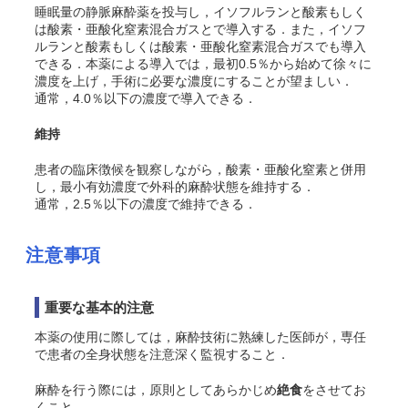
睡眠量の静脈麻酔薬を投与し，イソフルランと酸素もしく
は酸素・亜酸化窒素混合ガスとで導入する．また，イソフ
ルランと酸素もしくは酸素・亜酸化窒素混合ガスでも導入
できる．本薬による導入では，最初0.5％から始めて徐々に
濃度を上げ，手術に必要な濃度にすることが望ましい．
通常，4.0％以下の濃度で導入できる．
維持
患者の臨床徴候を観察しながら，酸素・亜酸化窒素と併用
し，最小有効濃度で外科的麻酔状態を維持する．
通常，2.5％以下の濃度で維持できる．
注意事項
重要な基本的注意
本薬の使用に際しては，麻酔技術に熟練した医師が，専任
で患者の全身状態を注意深く監視すること．
麻酔を行う際には，原則としてあらかじめ
絶食
をさせてお
くこと．