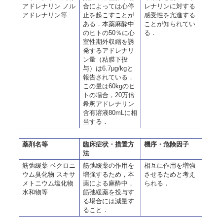
アドレナリン ノル
合によっては心停
レナリンに対する
アドレナリン等
止を起こすことが
感受性を亢進する
ある．本薬麻酔中
ことが知られてい
のヒトの50％に心
る．
室性期外収縮を誘
発するアドレナリ
ン量（粘膜下投
与）は6.7μg/kgと
報告されている．
この量は60kgのヒ
トの場合，20万倍
希釈アドレナリン
含有溶液80mLに相
当する．
薬剤名等
臨床症状・措置方
機序・危険因子
法
筋弛緩薬 ベクロニ
筋弛緩薬の作用を
相互に作用を増強
ウム臭化物 スキサ
増強するため，本
させるためと考え
メトニウム塩化物
薬による麻酔中，
られる．
水和物等
筋弛緩薬を投与す
る場合には減量す
ること．