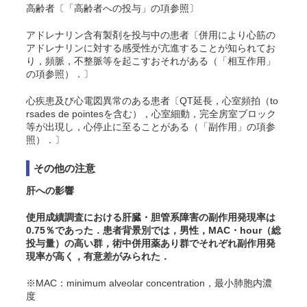
高齢者〔「高齢者への投与」の項参照〕
アドレナリン含有製剤を投与中の患者〔併用により心筋の
アドレナリンに対する感受性が亢進することが知られてお
り，頻脈，不整脈等を起こすおそれがある（「相互作用」
の項参照）．〕
心疾患及び心電図異常のある患者〔QT延長，心室頻拍（to
rsades de pointesを含む），心室細動，完全房室ブロック
等が出現し，心停止に至ることがある（「副作用」の項参
照）．〕
その他の注意
肝への影響
使用成績調査における肝臓・胆管系障害の副作用発現率は
0.75％であった．患者背景別では，男性，MAC・hour（総
投与量）の高い群，術中併用薬あり群でそれぞれ副作用発
現率が高く，有意差がみられた．
※MAC：minimum alveolar concentration，最小肺胞内濃
度