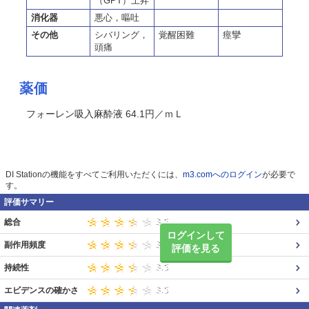
（GPT）上昇
消化器
悪心，嘔吐
その他
シバリング，
覚醒困難
痙攣
頭痛
薬価
フォーレン吸入麻酔液 64.1円／ｍＬ
DI Stationの機能をすべてご利用いただくには、
m3.comへのログイン
が必要で
す。
評価サマリー
総合
ログインして
副作用頻度
評価を見る
持続性
エビデンスの確かさ