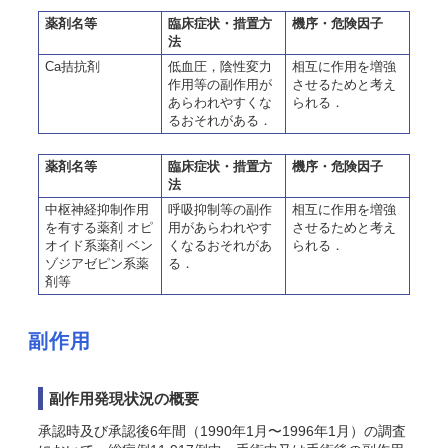
薬剤名等
臨床症状・措置方
機序・危険因子
法
Ca拮抗剤
低血圧，陰性変力
相互に作用を増強
作用等の副作用が
させるためと考え
あらわれやすくな
られる．
るおそれがある．
薬剤名等
臨床症状・措置方
機序・危険因子
法
中枢神経抑制作用
呼吸抑制等の副作
相互に作用を増強
を有する薬剤 オピ
用があらわれやす
させるためと考え
オイド系薬剤 ベン
くなるおそれがあ
られる．
ゾジアゼピン系薬
る．
剤等
副作用
副作用発現状況の概要
承認時及び承認後6年間（1990年1月〜1996年1月）の調査