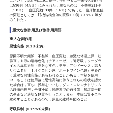
において，総症例11,917例中，手術中又は手術後の副作用
は536例（4.5％）にみられた．主なものは，不整脈211件
（1.8％），血圧変動193件（1.6％）であった．臨床検査値
の変動としては，肝機能検査値の変動100例（0.8％）等が
みられた．
重大な副作用及び副作用用語
重大な副作用
悪性高熱
（0.1％未満）
原因不明の頻脈・不整脈・血圧変動，急激な体温上昇，筋
強直，血液の暗赤色化（チアノーゼ），過呼吸，ソーダラ
イムの異常過熱・急激な変色，発汗，アシドーシス，高カ
リウム血症，ミオグロビン尿（ポートワイン色尿）等を伴
う重篤な悪性高熱があらわれることがある．本剤を使用
中，もしくは使用後に悪性高熱に伴うこれらの症状を認め
た場合は，直ちに投与を中止し，ダントロレンナトリウム
の静脈内投与，全身冷却，純酸素での過換気，酸塩基平衡
の是正など適切な処置を行うこと．また，本症は腎不全を
続発することがあるので，尿量の維持を図ること．
呼吸抑制
（0.1〜5％未満）