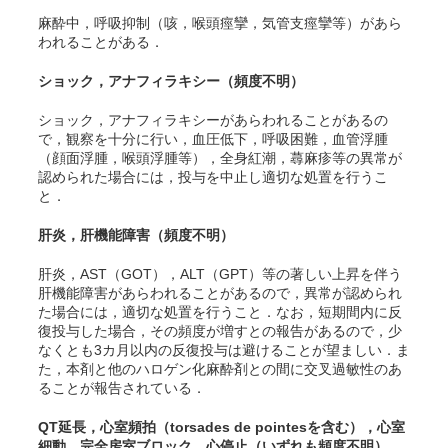
麻酔中，呼吸抑制（咳，喉頭痙攣，気管支痙攣等）があら
われることがある．
ショック，アナフィラキシー
（頻度不明）
ショック，アナフィラキシーがあらわれることがあるの
で，観察を十分に行い，血圧低下，呼吸困難，血管浮腫
（顔面浮腫，喉頭浮腫等），全身紅潮，蕁麻疹等の異常が
認められた場合には，投与を中止し適切な処置を行うこ
と．
肝炎，肝機能障害
（頻度不明）
肝炎，AST（GOT），ALT（GPT）等の著しい上昇を伴う
肝機能障害があらわれることがあるので，異常が認められ
た場合には，適切な処置を行うこと．なお，短期間内に反
復投与した場合，その頻度が増すとの報告があるので，少
なくとも3カ月以内の反復投与は避けることが望ましい．ま
た，本剤と他のハロゲン化麻酔剤との間に交叉過敏性のあ
ることが報告されている．
QT延長，心室頻拍（torsades de pointesを含む），心室
細動，完全房室ブロック，心停止
（いずれも頻度不明）