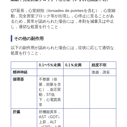
QT延長，心室頻拍（torsades de pointesを含む），心室細
動，完全房室ブロック等が出現し，心停止に至ることがあ
るため，異常が認められた場合には，本剤を減量又は中止
し，適切な処置を行うこと．
その他の副作用
以下の副作用が認められた場合には，症状に応じて適切な
処置を行うこと．
0.1〜5％未満
0.1％未満
頻度不明
精神神経
激越，譫妄
循環器
不整脈（徐
脈，頻脈を含
む），血圧変
動，ST低
下，心電図異
常
肝臓
肝機能異常，
AST（GOT）
上昇，ALT