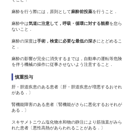
麻酔を行う際には，原則として
麻酔前投薬
を行うこと．
麻酔中は
気道に注意して，呼吸・循環に対する観察
を怠ら
ないこと．
麻酔の深度は
手術，検査に必要な最低の深さ
にとどめるこ
と．
麻酔の影響が完全に消失するまでは，自動車の運転等危険
を伴う機械の操作に従事させないよう注意すること．
慎重投与
肝・胆道疾患のある患者〔肝・胆道疾患が増悪するおそれ
がある．〕
腎機能障害のある患者〔腎機能がさらに悪化するおそれが
ある．〕
スキサメトニウム塩化物水和物の静注により筋強直がみら
れた患者〔悪性高熱があらわれることがある．〕