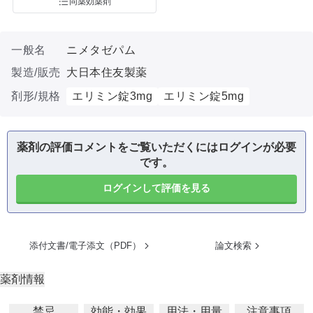
同薬効薬剤
一般名
ニメタゼパム
製造/販売
大日本住友製薬
剤形/規格
エリミン錠3mg
エリミン錠5mg
薬剤の評価コメントをご覧いただくにはログインが必要
です。
ログインして評価を見る
添付文書/電子添文（PDF）
論文検索
薬剤情報
禁忌
効能・効果
用法・用量
注意事項