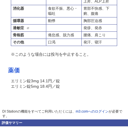
上昇、ALP上昇
消化器
食欲不振、悪心・
胃部不快感、下
嘔吐
痢、腹痛
循環器
動悸
胸部圧迫感
過敏症
発疹、発赤
※
骨格筋
倦怠感、脱力感
腰痛、肩こり
その他
口渇
発汗、寝汗
※このような場合には投与を中止すること。
薬価
エリミン錠3mg 14.1円／錠
エリミン錠5mg 18.4円／錠
DI Stationの機能をすべてご利用いただくには、
m3.comへのログイン
が必要で
す。
評価サマリー