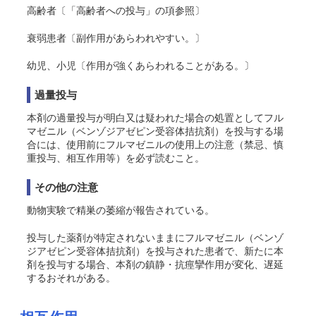
高齢者〔「高齢者への投与」の項参照〕
衰弱患者〔副作用があらわれやすい。〕
幼児、小児〔作用が強くあらわれることがある。〕
過量投与
本剤の過量投与が明白又は疑われた場合の処置としてフル
マゼニル（ベンゾジアゼピン受容体拮抗剤）を投与する場
合には、使用前にフルマゼニルの使用上の注意（禁忌、慎
重投与、相互作用等）を必ず読むこと。
その他の注意
動物実験で精巣の萎縮が報告されている。
投与した薬剤が特定されないままにフルマゼニル（ベンゾ
ジアゼピン受容体拮抗剤）を投与された患者で、新たに本
剤を投与する場合、本剤の鎮静・抗痙攣作用が変化、遅延
するおそれがある。