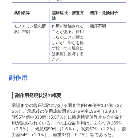
薬剤名等
臨床症状・措置方
機序・危険因子
法
モノアミン酸化酵
作用が増強される
機序不明
素阻害剤
ことがある。併用
しないことが望ま
しいが、やむを得
ず投与する場合に
は慎重に投与する
こと。
副作用
副作用発現状況の概要
承認までの臨床試験における調査症例498例中137例（27.
5％）、承認後の使用成績調査5076例中196例（3.9％）、
計5574例中333例（5.97％）に臨床検査値異常を含む副作
用が認められている。その主な副作用は、ふらつき139件
（2.5％）、倦怠感90件（1.6％）、眠気67件（1.2％）、脱
力感54件（1.0％）、頭重37件（0.7％）等であった。