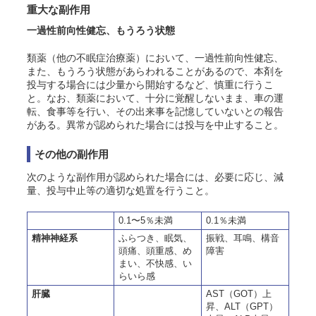
重大な副作用
一過性前向性健忘、もうろう状態
類薬（他の不眠症治療薬）において、一過性前向性健忘、
また、もうろう状態があらわれることがあるので、本剤を
投与する場合には少量から開始するなど、慎重に行うこ
と。なお、類薬において、十分に覚醒しないまま、車の運
転、食事等を行い、その出来事を記憶していないとの報告
がある。異常が認められた場合には投与を中止すること。
その他の副作用
次のような副作用が認められた場合には、必要に応じ、減
量、投与中止等の適切な処置を行うこと。
0.1〜5％未満
0.1％未満
精神神経系
ふらつき、眠気、
振戦、耳鳴、構音
頭痛、頭重感、め
障害
まい、不快感、い
らいら感
肝臓
AST（GOT）上
昇、ALT（GPT）