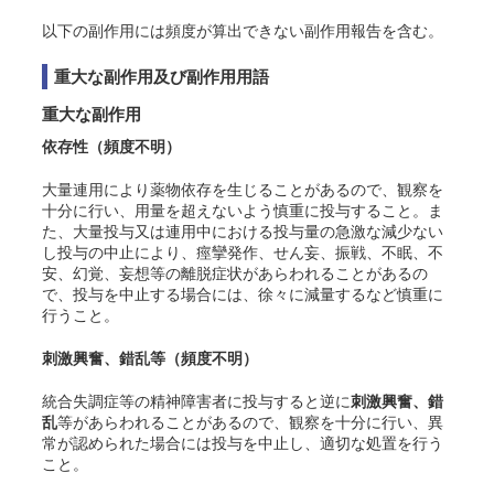
以下の副作用には頻度が算出できない副作用報告を含む。
重大な副作用及び副作用用語
重大な副作用
依存性
（頻度不明）
大量連用により薬物依存を生じることがあるので、観察を
十分に行い、用量を超えないよう慎重に投与すること。ま
た、大量投与又は連用中における投与量の急激な減少ない
し投与の中止により、痙攣発作、せん妄、振戦、不眠、不
安、幻覚、妄想等の離脱症状があらわれることがあるの
で、投与を中止する場合には、徐々に減量するなど慎重に
行うこと。
刺激興奮、錯乱等
（頻度不明）
統合失調症等の精神障害者に投与すると逆に
刺激興奮、錯
乱
等があらわれることがあるので、観察を十分に行い、異
常が認められた場合には投与を中止し、適切な処置を行う
こと。