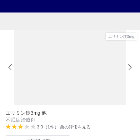
エリミン錠3mg
エリミン錠3mg 他
不眠症治療剤
3.0（1件）
薬の評価を見る