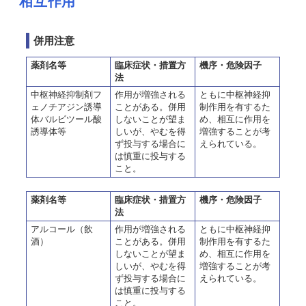
相互作用
併用注意
薬剤名等
臨床症状・措置方
機序・危険因子
法
中枢神経抑制剤フ
作用が増強される
ともに中枢神経抑
ェノチアジン誘導
ことがある。併用
制作用を有するた
体バルビツール酸
しないことが望ま
め、相互に作用を
誘導体等
しいが、やむを得
増強することが考
ず投与する場合に
えられている。
は慎重に投与する
こと。
薬剤名等
臨床症状・措置方
機序・危険因子
法
アルコール（飲
作用が増強される
ともに中枢神経抑
酒）
ことがある。併用
制作用を有するた
しないことが望ま
め、相互に作用を
しいが、やむを得
増強することが考
ず投与する場合に
えられている。
は慎重に投与する
こと。