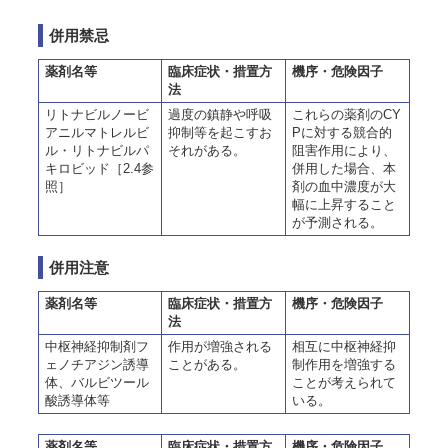
併用禁忌
薬剤名等
臨床症状・措置方
機序・危険因子
法
リトナビルノービ
過度の鎮静や呼吸
これらの薬剤のCY
アニルマトレルビ
抑制等を起こすお
Pに対する競合的
ル・リトナビルパ
それがある。
阻害作用により、
キロビッド［2.4参
併用した場合、本
照］
剤の血中濃度が大
幅に上昇すること
が予測される。
併用注意
薬剤名等
臨床症状・措置方
機序・危険因子
法
中枢神経抑制剤フ
作用が増強される
相互に中枢神経抑
ェノチアジン誘導
ことがある。
制作用を増強する
体、バルビツール
ことが考えられて
酸誘導体等
いる。
薬剤名等
臨床症状・措置方
機序・危険因子