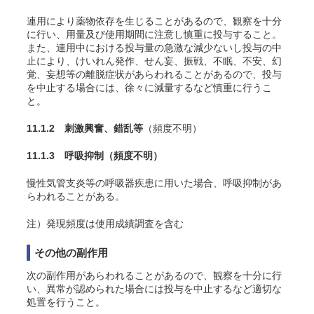
連用により薬物依存を生じることがあるので、観察を十分
に行い、用量及び使用期間に注意し慎重に投与すること。
また、連用中における投与量の急激な減少ないし投与の中
止により、けいれん発作、せん妄、振戦、不眠、不安、幻
覚、妄想等の離脱症状があらわれることがあるので、投与
を中止する場合には、徐々に減量するなど慎重に行うこ
と。
11.1.2 刺激興奮、錯乱等
（頻度不明）
11.1.3 呼吸抑制
（頻度不明）
慢性気管支炎等の呼吸器疾患に用いた場合、呼吸抑制があ
らわれることがある。
注）発現頻度は使用成績調査を含む
その他の副作用
次の副作用があらわれることがあるので、観察を十分に行
い、異常が認められた場合には投与を中止するなど適切な
処置を行うこと。