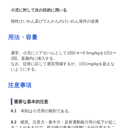
小児に対して次の目的に用いる
熱性けいれん及びてんかんのけいれん発作の改善
用法・容量
通常、小児にジアゼパムとして1回0.4〜0.5mg/kgを1日1〜
2回、直腸内に挿入する。
なお、症状に応じて適宜増減するが、1日1mg/kgを超えな
いようにする。
注意事項
重要な基本的注意
8.1
本剤は小児用の製剤である。
8.2
眠気、注意力・集中力・反射運動能力等の低下が起こ
ることがあるので、投与後の患者の状態に十分注意するこ