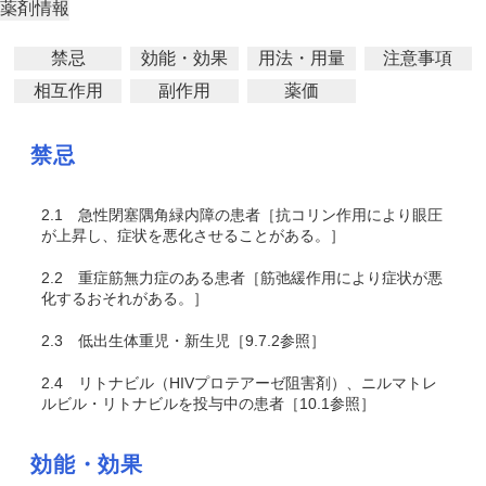
薬剤情報
禁忌
効能・効果
用法・用量
注意事項
相互作用
副作用
薬価
禁忌
2.1
急性閉塞隅角緑内障の患者［抗コリン作用により眼圧
が上昇し、症状を悪化させることがある。］
2.2
重症筋無力症のある患者［筋弛緩作用により症状が悪
化するおそれがある。］
2.3
低出生体重児・新生児［9.7.2参照］
2.4
リトナビル（HIVプロテアーゼ阻害剤）
、ニルマトレ
ルビル・リトナビル
を投与中の患者［10.1参照］
効能・効果