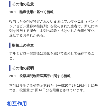
その他の注意
15.1 臨床使用に基づく情報
投与した薬剤が特定されないままにフルマゼニル（ベンゾ
ジアゼピン受容体拮抗剤）を投与された患者で、新たに本
剤を投与する場合、本剤の鎮静・抗けいれん作用が変化、
遅延するおそれがある。
取扱上の注意
アルミピロー開封後は湿気を避けて遮光して保存するこ
と。
その他の説明
25.1 投薬期間制限医薬品に関する情報
本剤は厚生労働省告示第97号（平成20年3月19日付）に基
づき、投薬量は1回14日分を限度とされています。
相互作用