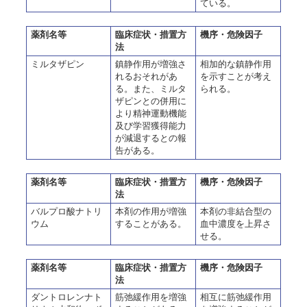
ている。
薬剤名等
臨床症状・措置方
機序・危険因子
法
ミルタザピン
鎮静作用が増強さ
相加的な鎮静作用
れるおそれがあ
を示すことが考え
る。また、ミルタ
られる。
ザピンとの併用に
より精神運動機能
及び学習獲得能力
が減退するとの報
告がある。
薬剤名等
臨床症状・措置方
機序・危険因子
法
バルプロ酸ナトリ
本剤の作用が増強
本剤の非結合型の
ウム
することがある。
血中濃度を上昇さ
せる。
薬剤名等
臨床症状・措置方
機序・危険因子
法
ダントロレンナト
筋弛緩作用を増強
相互に筋弛緩作用