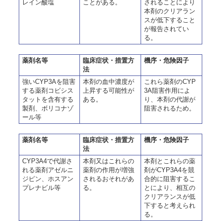
レイン酸塩
ことがある。
されることにより
本剤のクリアラン
スが低下すること
が報告されてい
る。
薬剤名等
臨床症状・措置方
機序・危険因子
法
強いCYP3Aを阻害
本剤の血中濃度が
これら薬剤のCYP
する薬剤コビシス
上昇する可能性が
3A阻害作用によ
タットを含有する
ある。
り、本剤の代謝が
製剤、ボリコナゾ
阻害されるため。
ール等
薬剤名等
臨床症状・措置方
機序・危険因子
法
CYP3A4で代謝さ
本剤又はこれらの
本剤とこれらの薬
れる薬剤アゼルニ
薬剤の作用が増強
剤がCYP3A4を競
ジピン、ホスアン
されるおそれがあ
合的に阻害するこ
プレナビル等
る。
とにより、相互の
クリアランスが低
下すると考えられ
る。