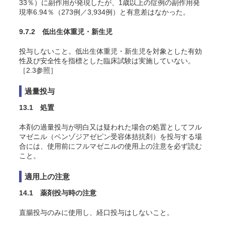
33％）に副作用が発現したが、1歳以上の症例の副作用発
現率6.94％（273例／3,934例）と有意差はなかった。
9.7.2 低出生体重児・新生児
投与しないこと。低出生体重児・新生児を対象とした有効
性及び安全性を指標とした臨床試験は実施していない。
［2.3参照］
過量投与
13.1 処置
本剤の過量投与が明白又は疑われた場合の処置としてフル
マゼニル（ベンゾジアゼピン受容体拮抗剤）を投与する場
合には、使用前にフルマゼニルの使用上の注意を必ず読む
こと。
適用上の注意
14.1 薬剤投与時の注意
直腸投与のみに使用し、経口投与はしないこと。