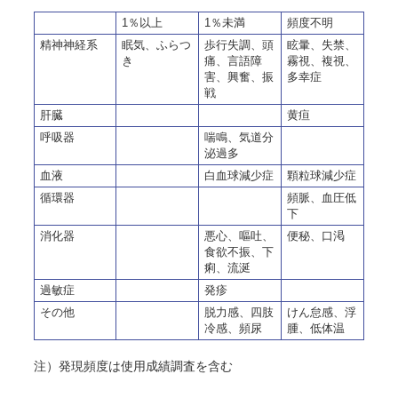
1％以上
1％未満
頻度不明
精神神経系
眠気、ふらつ
歩行失調、頭
眩暈、失禁、
き
痛、言語障
霧視、複視、
害、興奮、振
多幸症
戦
肝臓
黄疸
呼吸器
喘鳴、気道分
泌過多
血液
白血球減少症
顆粒球減少症
循環器
頻脈、血圧低
下
消化器
悪心、嘔吐、
便秘、口渇
食欲不振、下
痢、流涎
過敏症
発疹
その他
脱力感、四肢
けん怠感、浮
冷感、頻尿
腫、低体温
注）発現頻度は使用成績調査を含む