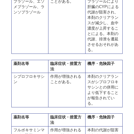
プラゾール、エソ
ことがある。
プラゾールにより
メプラゾール、ラ
肝臓のCYPによる
ンソプラゾール
代謝が阻害され、
本剤のクリアラン
スが減少し、血中
濃度が上昇するこ
とによる。本剤の
代謝、排泄を遷延
させるおそれがあ
る。
薬剤名等
臨床症状・措置方
機序・危険因子
法
シプロフロキサシ
作用が増強される
本剤のクリアラン
ン
ことがある。
スがシプロフロキ
サシンとの併用に
より低下すること
が報告されてい
る。
薬剤名等
臨床症状・措置方
機序・危険因子
法
フルボキサミンマ
作用が増強される
本剤の代謝が阻害