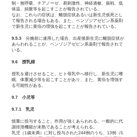
制・無呼吸、チアノーゼ、易刺激性、神経過敏、振戦、低
体温、頻脈等を起こすことが報告されている。
なお、これらの症状は、離脱症状あるいは新生児仮死とし
て報告される場合もある。また、ベンゾジアゼピン系薬剤
で新生児に黄疸の増強を起こすことが報告されている。
9.5.3
分娩前に連用した場合、出産後新生児に離脱症状が
あらわれることが、ベンゾジアゼピン系薬剤で報告されて
いる。
9.6 授乳婦
授乳を避けさせること。ヒト母乳中へ移行し、新生児に嗜
眠、体重減少等を起こすことがあり、また、黄疸を増強す
る可能性がある。
9.7 小児等
9.7.1 乳児
慎重に投与すること。作用が強くあらわれる。一般的に代
謝排泄機能が未熟であることが考えられる。
乳児（1歳未満）に対し投与された244例のうち、13例（5.