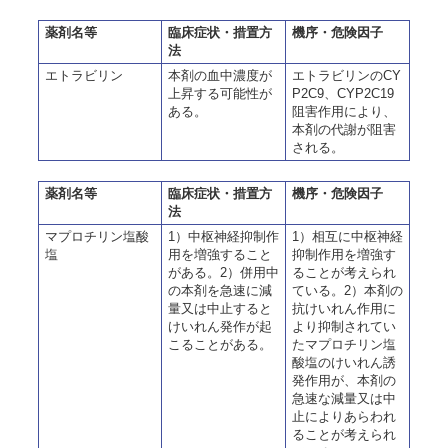
薬剤名等
臨床症状・措置方
機序・危険因子
法
エトラビリン
本剤の血中濃度が
エトラビリンのCY
上昇する可能性が
P2C9、CYP2C19
ある。
阻害作用により、
本剤の代謝が阻害
される。
薬剤名等
臨床症状・措置方
機序・危険因子
法
マプロチリン塩酸
1）中枢神経抑制作
1）相互に中枢神経
塩
用を増強すること
抑制作用を増強す
がある。2）併用中
ることが考えられ
の本剤を急速に減
ている。2）本剤の
量又は中止すると
抗けいれん作用に
けいれん発作が起
より抑制されてい
こることがある。
たマプロチリン塩
酸塩のけいれん誘
発作用が、本剤の
急速な減量又は中
止によりあらわれ
ることが考えられ