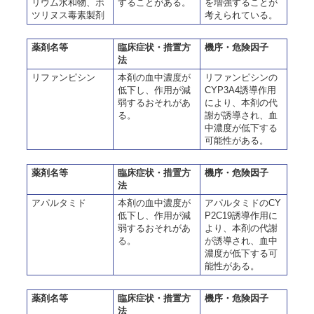
リウム水和物、ボ
することがある。
を増強することが
ツリヌス毒素製剤
考えられている。
薬剤名等
臨床症状・措置方
機序・危険因子
法
リファンピシン
本剤の血中濃度が
リファンピシンの
低下し、作用が減
CYP3A4誘導作用
弱するおそれがあ
により、本剤の代
る。
謝が誘導され、血
中濃度が低下する
可能性がある。
薬剤名等
臨床症状・措置方
機序・危険因子
法
アパルタミド
本剤の血中濃度が
アパルタミドのCY
低下し、作用が減
P2C19誘導作用に
弱するおそれがあ
より、本剤の代謝
る。
が誘導され、血中
濃度が低下する可
能性がある。
薬剤名等
臨床症状・措置方
機序・危険因子
法