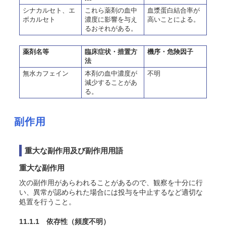
シナカルセト、エ
これら薬剤の血中
血漿蛋白結合率が
ボカルセト
濃度に影響を与え
高いことによる。
るおそれがある。
薬剤名等
臨床症状・措置方
機序・危険因子
法
無水カフェイン
本剤の血中濃度が
不明
減少することがあ
る。
副作用
重大な副作用及び副作用用語
重大な副作用
次の副作用があらわれることがあるので、観察を十分に行
い、異常が認められた場合には投与を中止するなど適切な
処置を行うこと。
11.1.1 依存性
（頻度不明）