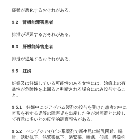
症状が悪化するおそれがある。
9.2 腎機能障害患者
排泄が遅延するおそれがある。
9.3 肝機能障害患者
排泄が遅延するおそれがある。
9.5 妊婦
妊婦又は妊娠している可能性のある女性には、治療上の有
益性が危険性を上回ると判断される場合にのみ投与するこ
と。
9.5.1
妊娠中にジアゼパム製剤の投与を受けた患者の中に
奇形を有する児等の障害児を出産した例が対照群と比較し
て有意に多いとの疫学的調査報告がある。
9.5.2
ベンゾジアゼピン系薬剤で新生児に哺乳困難、嘔
吐、活動低下、筋緊張低下、過緊張、嗜眠、傾眠、呼吸抑