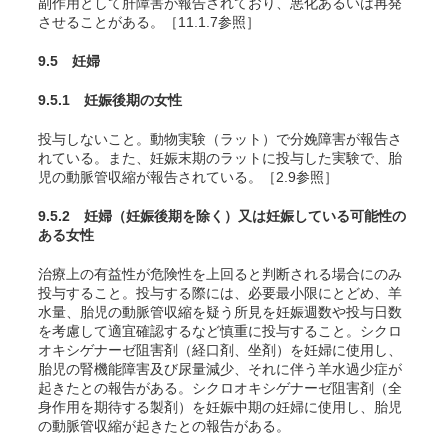
副作用として肝障害が報告されており、悪化あるいは再発
させることがある。［11.1.7参照］
9.5 妊婦
9.5.1 妊娠後期の女性
投与しないこと。動物実験（ラット）で分娩障害が報告さ
れている。また、妊娠末期のラットに投与した実験で、胎
児の動脈管収縮が報告されている。［2.9参照］
9.5.2 妊婦（妊娠後期を除く）又は妊娠している可能性の
ある女性
治療上の有益性が危険性を上回ると判断される場合にのみ
投与すること。投与する際には、必要最小限にとどめ、
羊
水量、胎児の動脈管収縮を疑う所見を妊娠週数や投与日数
を考慮して適宜確認
するなど慎重に投与すること。シクロ
オキシゲナーゼ阻害剤（経口剤、坐剤）を妊婦に使用し、
胎児の腎機能障害及び尿量減少、それに伴う羊水過少症が
起きたとの報告がある。
シクロオキシゲナーゼ阻害剤（全
身作用を期待する製剤）を妊娠中期の妊婦に使用し、胎児
の動脈管収縮が起きたとの報告がある。