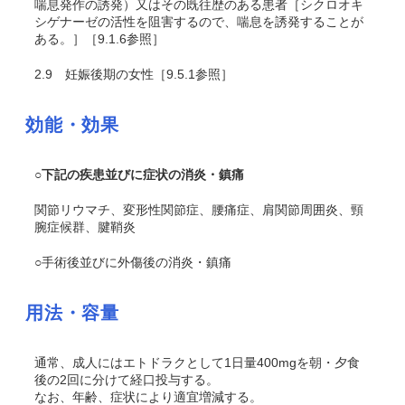
喘息発作の誘発）又はその既往歴のある患者［シクロオキ
シゲナーゼの活性を阻害するので、喘息を誘発することが
ある。］［9.1.6参照］
2.9
妊娠後期の女性［9.5.1参照］
効能・効果
○下記の疾患並びに症状の消炎・鎮痛
関節リウマチ、変形性関節症、腰痛症、肩関節周囲炎、頸
腕症候群、腱鞘炎
○手術後並びに外傷後の消炎・鎮痛
用法・容量
通常、成人にはエトドラクとして1日量400mgを朝・夕食
後の2回に分けて経口投与する。
なお、年齢、症状により適宜増減する。