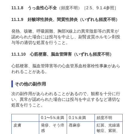
11.1.8 うっ血性心不全
（頻度不明）［2.5、9.1.4参照］
11.1.9 好酸球性肺炎、間質性肺炎
（いずれも頻度不明）
発熱、咳嗽、呼吸困難、胸部X線上の異常陰影等の異常が
認められた場合には投与を中止し、副腎皮質ホルモン剤投
与等の適切な処置を行うこと。
11.1.10 心筋梗塞、脳血管障害
（いずれも頻度不明）
心筋梗塞、脳血管障害等の心血管系血栓塞栓性事象があら
われることがある
。
その他の副作用
次の副作用があらわれることがあるので、観察を十分に行
い、異常が認められた場合には投与を中止するなど適切な
処置を行うこと。
0.1〜5％未満
0.1％未満
頻度不明
皮膚
発疹、そう痒
蕁麻疹
紅斑、光線過
感
敏症、紫斑、