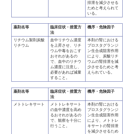
排泄を減少させる
ためと考えられて
いる。
薬剤名等
臨床症状・措置方
機序・危険因子
法
リチウム製剤炭酸
血中リチウム濃度
本剤の腎における
リチウム
を上昇させ、リチ
プロスタグランジ
ウム中毒をおこす
ン生合成阻害作用
おそれがあるの
により、炭酸リチ
で、血中のリチウ
ウムの腎排泄を減
ム濃度に注意し、
少させるためと考
必要があれば減量
えられている。
すること。
薬剤名等
臨床症状・措置方
機序・危険因子
法
メトトレキサート
メトトレキサート
本剤の腎における
の血中濃度を高め
プロスタグランジ
るおそれがあるの
ン生合成阻害作用
で、観察を十分に
により、メトトレ
行うこと。
キサートの腎排泄
を減少させるため