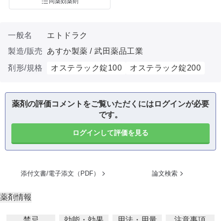
同薬効薬剤
一般名
エトドラク
製造/販売
あすか製薬 / 武田薬品工業
剤形/規格
オステラック錠100
オステラック錠200
薬剤の評価コメントをご覧いただくにはログインが必要
です。
ログインして評価を見る
添付文書/電子添文（PDF）
論文検索
薬剤情報
禁忌
効能・効果
用法・用量
注意事項