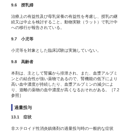
9.6 授乳婦
治療上の有益性及び母乳栄養の有益性を考慮し、授乳の継
続又は中止を検討すること。動物実験（ラット）で乳汁中
への移行が報告されている。
9.7 小児等
小児等を対象とした臨床試験は実施していない。
9.8 高齢者
本剤は、主として腎臓から排泄され、また、血漿アルブミ
ンとの結合性が強い薬物であるので、腎機能の低下により
高い血中濃度が持続したり、血漿アルブミンの減少によ
り、遊離の薬物の血中濃度が高くなるおそれがある。［7.2
参照］
過量投与
13.1 症状
非ステロイド性消炎鎮痛剤の過量投与時の一般的な症状