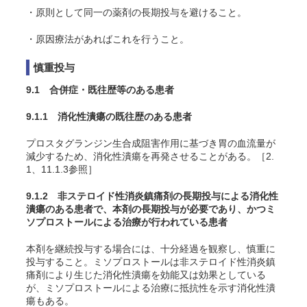
・原則として同一の薬剤の長期投与を避けること。
・原因療法があればこれを行うこと。
慎重投与
9.1 合併症・既往歴等のある患者
9.1.1 消化性潰瘍の既往歴のある患者
プロスタグランジン生合成阻害作用に基づき胃の血流量が
減少するため、消化性潰瘍を再発させることがある。［2.
1、11.1.3参照］
9.1.2 非ステロイド性消炎鎮痛剤の長期投与による消化性
潰瘍のある患者で、本剤の長期投与が必要であり、かつミ
ソプロストールによる治療が行われている患者
本剤を継続投与する場合には、十分経過を観察し、慎重に
投与すること。ミソプロストールは非ステロイド性消炎鎮
痛剤により生じた消化性潰瘍を効能又は効果としている
が、ミソプロストールによる治療に抵抗性を示す消化性潰
瘍もある。