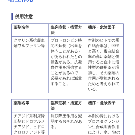
併用注意
薬剤名等
臨床症状・措置方
機序・危険因子
法
クマリン系抗凝血
プロトロンビン時
本剤のヒトでの蛋
剤ワルファリン等
間の延長（出血を
白結合率は、99％
伴うことがある）
と高く、蛋白結合
があらわれたとの
率の高い薬剤と併
報告がある。抗凝
用すると血中に活
血作用を増強する
性型の併用薬が増
ことがあるので、
加し、その薬剤の
必要があれば減量
作用が増強される
すること。
ためと考えられて
いる。
薬剤名等
臨床症状・措置方
機序・危険因子
法
チアジド系利尿降
利尿降圧作用を減
本剤の腎における
圧剤ヒドロフルメ
弱するおそれがあ
プロスタグランジ
チアジド、ヒドロ
る。
ン生合成阻害作用
クロロチアジド等
により、水、Naの