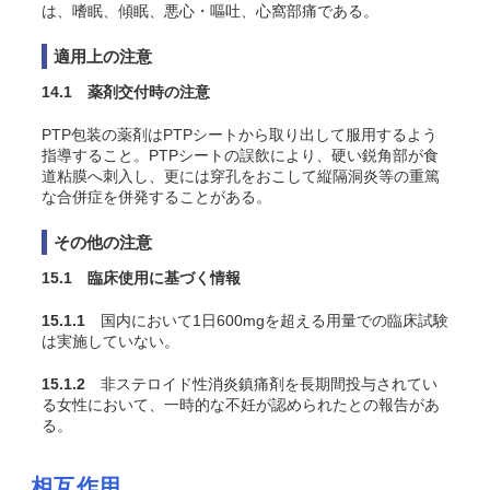
は、嗜眠、傾眠、悪心・嘔吐、心窩部痛である。
適用上の注意
14.1 薬剤交付時の注意
PTP包装の薬剤はPTPシートから取り出して服用するよう
指導すること。PTPシートの誤飲により、硬い鋭角部が食
道粘膜へ刺入し、更には穿孔をおこして縦隔洞炎等の重篤
な合併症を併発することがある。
その他の注意
15.1 臨床使用に基づく情報
15.1.1
国内において1日600mgを超える用量での臨床試験
は実施していない。
15.1.2
非ステロイド性消炎鎮痛剤を長期間投与されてい
る女性において、一時的な不妊が認められたとの報告があ
る。
相互作用