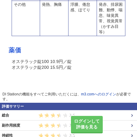
その他
発熱、胸痛
浮腫、倦怠
発赤、排尿困
感、ほてり
難、動悸、喘
息、味覚異
常、視覚異常
（かすみ目
等）
薬価
オステラック錠100 10.9円／錠
オステラック錠200 15.5円／錠
DI Stationの機能をすべてご利用いただくには、
m3.comへのログイン
が必要で
す。
評価サマリー
総合
ログインして
副作用頻度
評価を見る
持続性