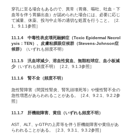
穿孔に至る場合もあるので、異常（胃痛、嘔吐、吐血・下
血等を伴う胃腸出血）が認められた場合には、必要に応じ
て減量、休薬、投与中止等の適切な処置を行うこと。［2.
1、9.1.1参照］
11.1.4 中毒性表皮壊死融解症（Toxic Epidermal Necrol
ysis：TEN）、皮膚粘膜眼症候群（Stevens-Johnson症
候群）
（いずれも頻度不明）
11.1.5 汎血球減少、溶血性貧血、無顆粒球症、血小板減
少
（いずれも頻度不明）［2.2、9.1.3参照］
11.1.6 腎不全
（頻度不明）
急性腎障害（間質性腎炎、腎乳頭壊死等）や慢性腎不全の
急性増悪があらわれることがある。［2.4、9.2.1、9.2.2参
照］
11.1.7 肝機能障害、黄疸
（いずれも頻度不明）
AST、ALT、γ-GTPの上昇等を伴う肝機能障害や黄疸があ
らわれることがある。［2.3、9.3.1、9.3.2参照］