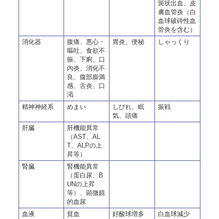
斑状出血、皮
膚血管炎（白
血球破砕性血
管炎を含む）
消化器
腹痛、悪心・
胃炎、便秘
しゃっくり
嘔吐、食欲不
振、下痢、口
内炎、消化不
良、腹部膨満
感、舌炎、口
渇
精神神経系
めまい
しびれ、眠
振戦
気、頭痛
肝臓
肝機能異常
（AST、AL
T、ALPの上
昇等）
腎臓
腎機能異常
（蛋白尿、B
UNの上昇
等）、顕微鏡
的血尿
血液
貧血
好酸球増多
白血球減少