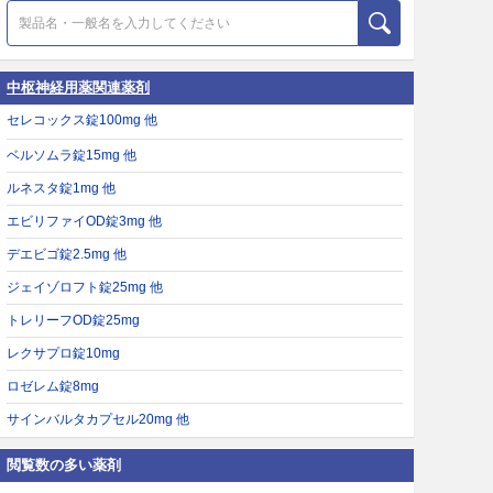
中枢神経用薬関連薬剤
セレコックス錠100mg 他
ベルソムラ錠15mg 他
ルネスタ錠1mg 他
エビリファイOD錠3mg 他
デエビゴ錠2.5mg 他
ジェイゾロフト錠25mg 他
トレリーフOD錠25mg
レクサプロ錠10mg
ロゼレム錠8mg
サインバルタカプセル20mg 他
閲覧数の多い薬剤