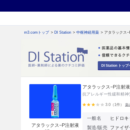
m3.comトップ
>
DI Station
>
中枢神経用薬
> アタラックス−
DI Station トップ
アタラックス−P注射液（
抗アレルギー性緩和精神
3.0（1件）
薬
一般名
ヒドロキ
アタラックス−P注射液
製造/販売
ファイザ