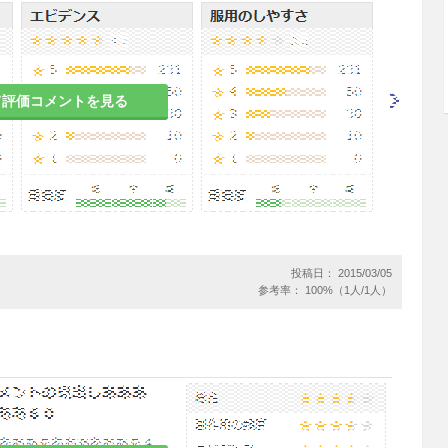
常成人1回50〜100mgを必要に応じ4〜6時間毎に
増減する。
て評価コメントを見る
、本剤投与中の患者には自動車の運転等危険を伴う
よう注意すること。
があるので、動脈内には絶対投与しないこと。
投稿日： 2015/03/05
もむことによって、皮内又は皮下に薬液が漏出し、
参考率： 100%（1人/1人）
部位反応を起こすことがあるので、注射後、強くも
。［11.1.4、14.1.2参照］
患者
疾患、又はこれらの既往歴のある患者