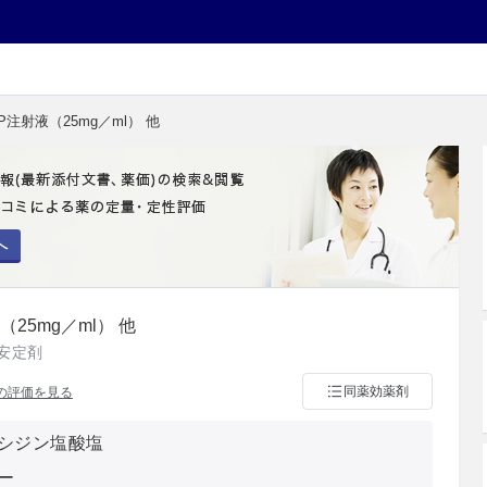
P注射液（25mg／ml） 他
へ
25mg／ml） 他
安定剤
同薬効薬剤
の評価を見る
シジン塩酸塩
ー