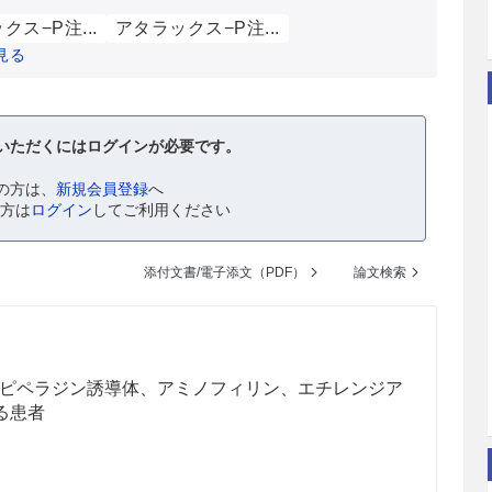
クス−P注...
アタラックス−P注...
見る
いただくにはログインが必要です。
の方は、
新規会員登録
へ
の方は
ログイン
してご利用ください
添付文書/電子添文（PDF）
論文検索
ピペラジン誘導体、アミノフィリン、エチレンジア
る患者