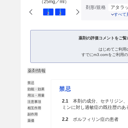
（25mg／ml）
剤形/規格
アタラッ
すべて
薬剤の評価コメントをご覧
はじめてご利用
すでにm3.comをご利用
薬剤情報
禁忌
禁忌
効能・効果
用法・用量
2.1
本剤の成分、セチリジン、
注意事項
ミンに対し過敏症の既往歴のあ
相互作用
副作用
2.2
ポルフィリン症の患者
薬価