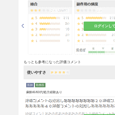
ヒドロキシジン塩酸塩として、通
筋肉内注射する。
なお、年齢、症状により適宜
注意事項
ログインし
重要な基本的注意
8.1
眠気を催すことがあるので
機械類の操作には従事させない
もっとも参考になった評価コメント
8.2
末梢の壊死を起こすおそれ
使いやすさ
8.3
筋肉内注射時に注射部位を
壊死、皮膚潰瘍、疼痛等の注射
まず軽くおさえる程度にとどめること
麻酔科/60代/処方経験あり
慎重投与
9.1 合併症・既往歴等のある
9.1.1 てんかん等の痙攣性