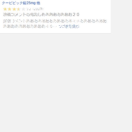
クービビック錠25mg 他