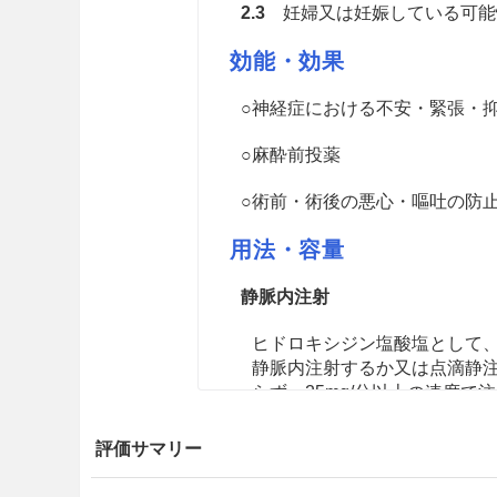
2.3
妊婦又は妊娠している可能性
効能・効果
○神経症における不安・緊張・
○麻酔前投薬
○術前・術後の悪心・嘔吐の防
用法・容量
静脈内注射
ヒドロキシジン塩酸塩として、通
静脈内注射するか又は点滴静注
らず、25mg/分以上の速度で
なお、年齢、症状により適宜
評価サマリー
筋肉内注射