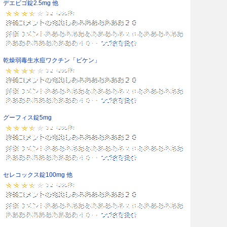
デエビゴ錠2.5mg 他
乾燥弱毒生水痘ワクチン「ビケン」
グーフィス錠5mg
セレコックス錠100mg 他