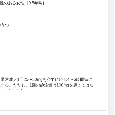
のある女性［9.5参照］
抑うつ
止
常成人1回25〜50mgを必要に応じ4〜6時間毎に
する。ただし、1回の静注量は100mgを超えてはな
注入しないこと。
増減する。