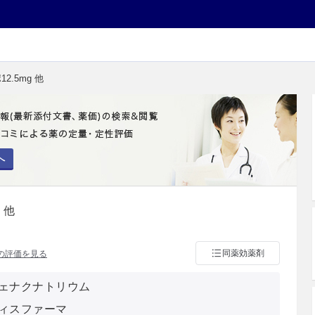
2.5mg 他
へ
 他
同薬効薬剤
の評価を見る
ェナクナトリウム
ィスファーマ