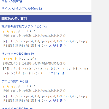
ロゼレム錠8mg
サインバルタカプセル20mg 他
閲覧数の多い薬剤
乾燥弱毒生水痘ワクチン「ビケン」
リンヴォック錠7.5mg 他
デエビゴ錠2.5mg 他
クービビック錠25mg 他