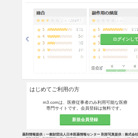
はその既往歴のある患者［重症喘息
2.10
インフルエンザの臨床経過中の
2.11
妊婦又は妊娠している可能性の
ログインし
2.12
トリアムテレンを投与中の患
効能・効果
○下記疾患並びに症状の鎮痛・
関節リウマチ、変形性関節症
はじめてご利用の方
○手術後の鎮痛・消炎
m3.comは、医療従事者のみ利用可能な医療
専門サイトです。会員登録は無料です。
○他の解熱剤では効果が期待で
場合の急性上気道炎（急性気管
新規会員登録
用法・容量
薬剤情報提供：一般財団法人日本医薬情報センター 剤形写真提供：株式会