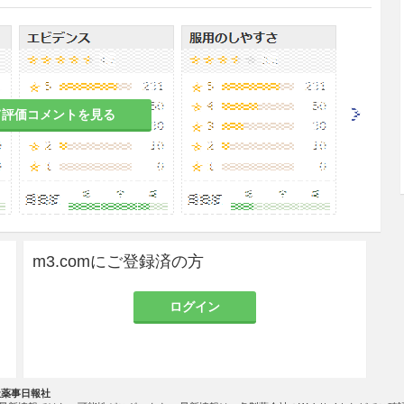
発作を誘発する。］［9.1.8、11.1.7参照］
脳炎・脳症の患者［15.1.1、15.1.2参照］
ある女性［9.5.1、9.5.2参照］
て評価コメントを見る
者［10.1参照］
消炎
、腰痛症、後陣痛
m3.comにご登録済の方
ログイン
きないか、あるいは、他の解熱剤の投与が不可能な
支炎を伴う急性上気道炎を含む）の緊急解熱
社薬事日報社