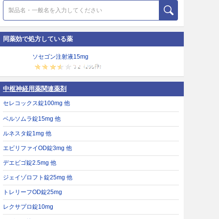
同薬効で処方している薬
ソセゴン注射液15mg
中枢神経用薬関連薬剤
セレコックス錠100mg 他
ベルソムラ錠15mg 他
ルネスタ錠1mg 他
エビリファイOD錠3mg 他
デエビゴ錠2.5mg 他
ジェイゾロフト錠25mg 他
トレリーフOD錠25mg
レクサプロ錠10mg