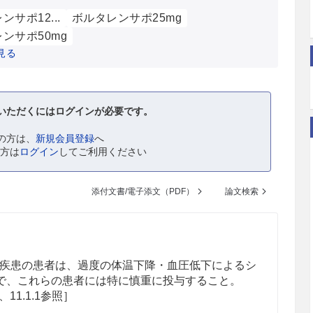
ンサポ12...
ボルタレンサポ25mg
ンサポ50mg
見る
いただくにはログインが必要です。
の方は、
新規会員登録
へ
の方は
ログイン
してご利用ください
添付文書/電子添文（PDF）
論文検索
疾患の患者は、過度の体温下降・血圧低下によるシ
で、これらの患者には特に慎重に投与すること。
.8、11.1.1参照］