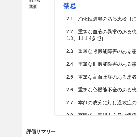
禁忌
薬価
2.1
消化性潰瘍のある患者［消化性
2.2
重篤な血液の異常のある患者
1.3、11.1.4参照］
2.3
重篤な腎機能障害のある患者［9.
2.4
重篤な肝機能障害のある患者［8.3
2.5
重篤な高血圧症のある患者［9
2.6
重篤な心機能不全のある患者［9
2.7
本剤の成分に対し過敏症の
2.8
直腸炎、直腸出血又は痔疾
化することがある。］
評価サマリー
2.9
アスピリン喘息（非ステロ