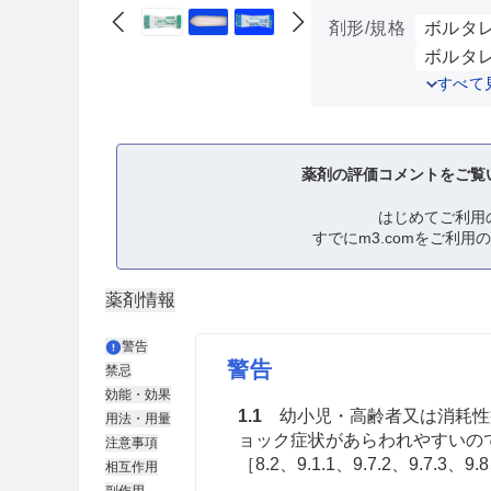
剤形/規格
ボルタレ
ボルタレ
すべて
薬剤の評価コメントをご覧
はじめてご利用
すでにm3.comをご利用
薬剤情報
警告
警告
禁忌
効能・効果
1.1
幼小児・高齢者又は消耗性
用法・用量
ョック症状があらわれやすいの
注意事項
［8.2、9.1.1、9.7.2、9.7.3、9
相互作用
副作用