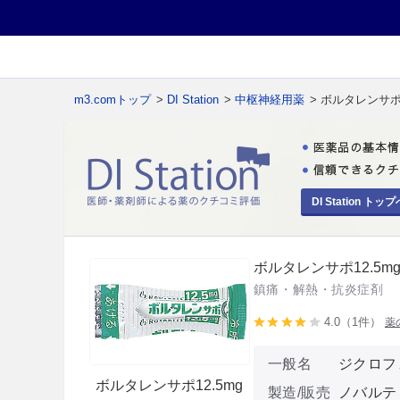
m3.comトップ
>
DI Station
>
中枢神経用薬
> ボルタレンサポ1
DI Station トップ
ボルタレンサポ12.5mg
鎮痛・解熱・抗炎症剤
4.0（1件）
薬
一般名
ジクロフ
ボルタレンサポ12.5mg
製造/販売
ノバルテ