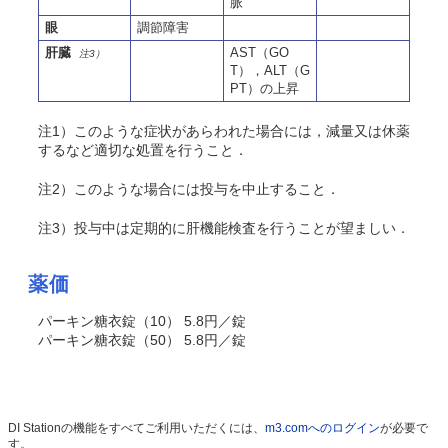
脈
眼
調節障害
肝臓
AST（GO
注3）
T），ALT（G
PT）の上昇
注1）このような症状があらわれた場合には，減量又は休薬
するなど適切な処置を行うこと．
注2）このような場合には投与を中止すること．
注3）投与中は定期的に肝機能検査を行うことが望ましい．
薬価
パーキン糖衣錠（10） 5.8円／錠
パーキン糖衣錠（50） 5.8円／錠
DI Stationの機能をすべてご利用いただくには、
m3.comへのログイン
が必要で
す。