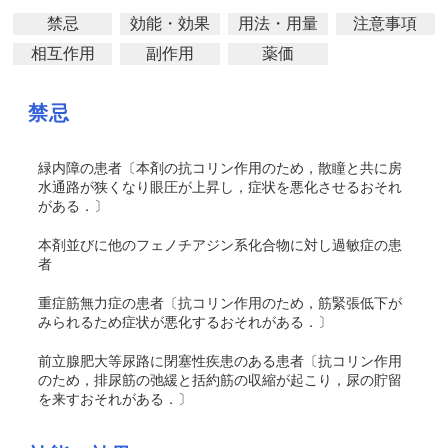
禁忌
効能・効果
用法・用量
注意事項
相互作用
副作用
薬価
禁忌
緑内障の患者〔本剤の抗コリン作用のため，散瞳と共に房
水通路が狭くなり眼圧が上昇し，症状を悪化させるおそれ
がある．〕
本剤並びに他のフェノチアジン系化合物に対し過敏症の患
者
重症筋無力症の患者〔抗コリン作用のため，筋緊張低下が
みられるため症状が悪化するおそれがある．〕
前立腺肥大等尿路に閉塞性疾患のある患者〔抗コリン作用
のため，排尿筋の弛緩と括約筋の収縮が起こり，尿の貯留
を来すおそれがある．〕