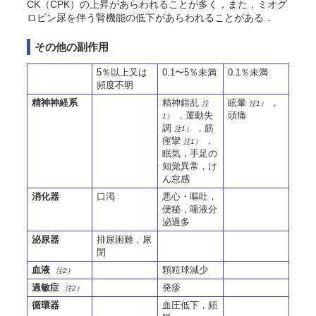
CK（CPK）の上昇があらわれることが多く，また，ミオグ
ロビン尿を伴う腎機能の低下があらわれることがある．
その他の副作用
5％以上又は
0.1〜5％未満
0.1％未満
頻度不明
精神神経系
精神錯乱
眩暈
，
注
注1）
，運動失
頭痛
1）
調
，筋
注1）
痙攣
，
注1）
眠気，手足の
知覚異常，
け
ん
怠感
消化器
口渇
悪心・嘔吐，
便秘，唾液分
泌過多
泌尿器
排尿困難，尿
閉
血液
顆粒球減少
注2）
過敏症
発疹
注2）
循環器
血圧低下，頻