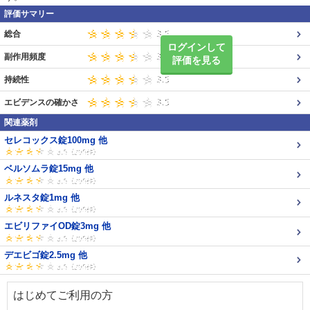
評価サマリー
総合
ログインして
副作用頻度
評価を見る
持続性
エビデンスの確かさ
関連薬剤
セレコックス錠100mg 他
ベルソムラ錠15mg 他
ルネスタ錠1mg 他
エビリファイOD錠3mg 他
デエビゴ錠2.5mg 他
はじめてご利用の方