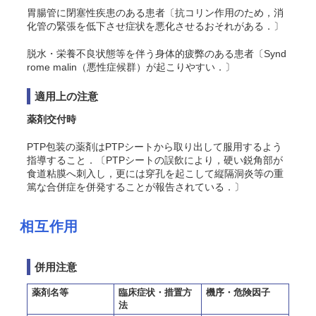
胃腸管に閉塞性疾患のある患者〔抗コリン作用のため，消
化管の緊張を低下させ症状を悪化させるおそれがある．〕
脱水・栄養不良状態等を伴う身体的疲弊のある患者〔Synd
rome malin（悪性症候群）が起こりやすい．〕
適用上の注意
薬剤交付時
PTP包装の薬剤はPTPシートから取り出して服用するよう
指導すること．〔PTPシートの誤飲により，硬い鋭角部が
食道粘膜へ刺入し，更には穿孔を起こして縦隔洞炎等の重
篤な合併症を併発することが報告されている．〕
相互作用
併用注意
薬剤名等
臨床症状・措置方
機序・危険因子
法