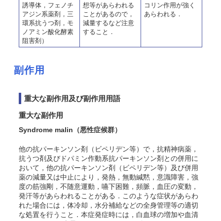
誘導体，フェノチ
想等があらわれる
コリン作用が強く
アジン系薬剤，三
ことがあるので，
あらわれる．
環系抗うつ剤，モ
減量するなど注意
ノアミン酸化酵素
すること．
阻害剤）
副作用
重大な副作用及び副作用用語
重大な副作用
Syndrome malin（悪性症候群）
他の抗パーキンソン剤（ビペリデン等）で，抗精神病薬，
抗うつ剤及びドパミン作動系抗パーキンソン剤との併用に
おいて，他の抗パーキンソン剤（ビペリデン等）及び併用
薬の減量又は中止により，発熱，無動緘黙，意識障害，強
度の筋強剛，不随意運動，嚥下困難，頻脈，血圧の変動，
発汗等があらわれることがある．このような症状があらわ
れた場合には，体冷却，水分補給などの全身管理等の適切
な処置を行うこと．本症発症時には，白血球の増加や血清