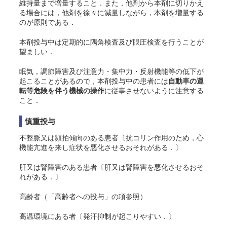
維持量まで増量すること．また，他剤から本剤に切りかえ
る場合には，他剤を徐々に減量しながら，本剤を増量する
のが原則である．
本剤投与中は定期的に隅角検査及び眼圧検査を行うことが
望ましい．
眠気，調節障害及び注意力・集中力・反射機能等の低下が
起こることがあるので，本剤投与中の患者には
自動車の運
転等危険を伴う機械の操作
に従事させないように注意する
こと．
慎重投与
不整脈又は頻拍傾向のある患者〔抗コリン作用のため，心
機能亢進を来し症状を悪化させるおそれがある．〕
肝又は腎障害のある患者〔肝又は腎障害を悪化させるおそ
れがある．〕
高齢者（「高齢者への投与」の項参照）
高温環境にある者〔発汗抑制が起こりやすい．〕