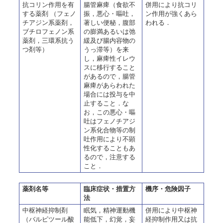
抗コリン作用を有
腸管麻痺（食欲不
併用により抗コリ
する薬剤 （フェノ
振，悪心・嘔吐，
ン作用が強くあら
チアジン系薬剤，
著しい便秘，腹部
われる．
ブチロフェノン系
の膨満あるいは弛
薬剤，三環系抗う
緩及び腸内容物の
つ剤等）
うっ滞等）を来
し，麻痺性イレウ
スに移行すること
があるので，腸管
麻痺があらわれた
場合には投与を中
止すること．な
お，この悪心・嘔
吐はフェノチアジ
ン系化合物等の制
吐作用により不顕
性化することもあ
るので，注意する
こと．
薬剤名等
臨床症状・措置方
機序・危険因子
法
中枢神経抑制剤
眠気，精神運動機
併用により中枢神
（バルビツール酸
能低下，幻覚，妄
経抑制作用又は抗