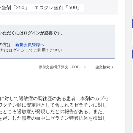
坐剤「250」
エスクレ坐剤「500」
いただくにはログインが必要です。
の方は、
新規会員登録
へ
の方は
ログイン
してご利用ください
添付文書/電子添文（PDF）
論文検索
に対して過敏症の既往歴のある患者［本剤のカプセ
ワクチン類に安定剤として含まれるゼラチンに対し
たところ過敏症が発現したとの報告がある。また、
を起こした患者の血中にゼラチン特異抗体を検出し