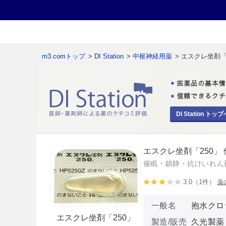
m3.comトップ
>
DI Station
>
中枢神経用薬
> エスクレ坐剤「
DI Station トップ
エスクレ坐剤「250」 
催眠・鎮静・抗けいれん
3.0（1件）
薬
一般名
抱水クロ
エスクレ坐剤「250」
製造/販売
久光製薬