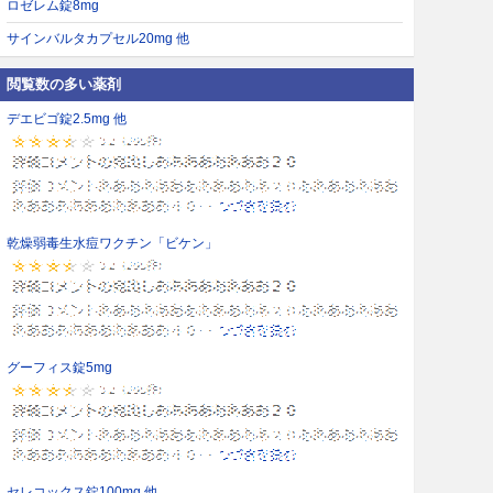
ロゼレム錠8mg
サインバルタカプセル20mg 他
閲覧数の多い薬剤
デエビゴ錠2.5mg 他
乾燥弱毒生水痘ワクチン「ビケン」
グーフィス錠5mg
セレコックス錠100mg 他