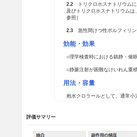
2.2
トリクロホスナトリウムに
及びトリクロホスナトリウムは、
参照］
2.3
急性間けつ性ポルフィリン
効能・効果
○理学検査時における鎮静・催
○静脈注射が困難なけいれん重
用法・容量
抱水クロラールとして、通常小児で
る。
なお、年令・症状・目的に応じ
総量1.5gを越えないようにする
評価サマリー
注意事項