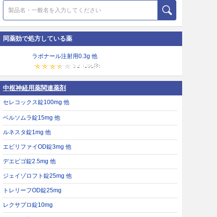
同薬効で処方している薬
ラボナール注射用0.3g 他
中枢神経用薬関連薬剤
セレコックス錠100mg 他
ベルソムラ錠15mg 他
ルネスタ錠1mg 他
エビリファイOD錠3mg 他
デエビゴ錠2.5mg 他
ジェイゾロフト錠25mg 他
トレリーフOD錠25mg
レクサプロ錠10mg