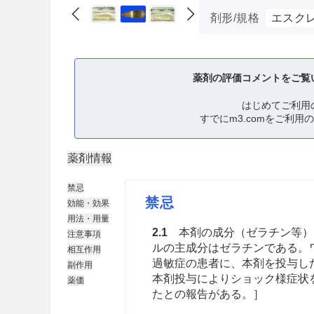
剤形/規格
エスクレ
薬剤の評価コメントをご覧
はじめてご利用
すでにm3.comをご利用
薬剤情報
禁忌
禁忌
効能・効果
用法・用量
2.1
本剤の成分（ゼラチン等）
注意事項
ルの主成分はゼラチンである。
相互作用
過敏症の患者に、本剤を投与し
副作用
本剤投与によりショック様症状
薬価
たとの報告がある。］