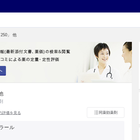
250」 他
へ
他
剤
同薬効薬剤
の評価を見る
ラール