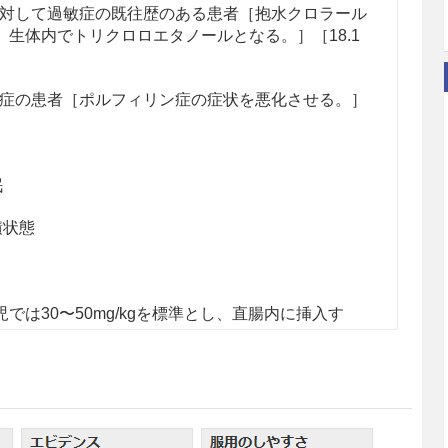
対して過敏症の既往歴のある患者［抱水クロラール
生体内でトリクロロエタノールとなる。］［18.1
症の患者［ポルフィリン症の症状を悪化させる。］
眠
積状態
は30〜50mg/kgを標準とし、直腸内に挿入す
適宜増減する。
。