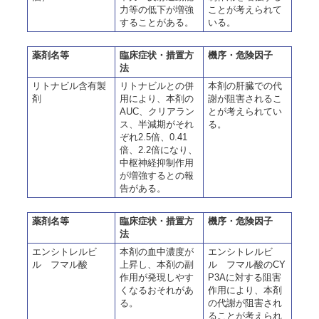
力等の低下が増強
ことが考えられて
することがある。
いる。
薬剤名等
臨床症状・措置方
機序・危険因子
法
リトナビル含有製
リトナビルとの併
本剤の肝臓での代
剤
用により、本剤の
謝が阻害されるこ
AUC、クリアラン
とが考えられてい
ス、半減期がそれ
る。
ぞれ2.5倍、0.41
倍、2.2倍になり、
中枢神経抑制作用
が増強するとの報
告がある。
薬剤名等
臨床症状・措置方
機序・危険因子
法
エンシトレルビ
本剤の血中濃度が
エンシトレルビ
ル フマル酸
上昇し、本剤の副
ル フマル酸のCY
作用が発現しやす
P3Aに対する阻害
くなるおそれがあ
作用により、本剤
る。
の代謝が阻害され
ることが考えられ