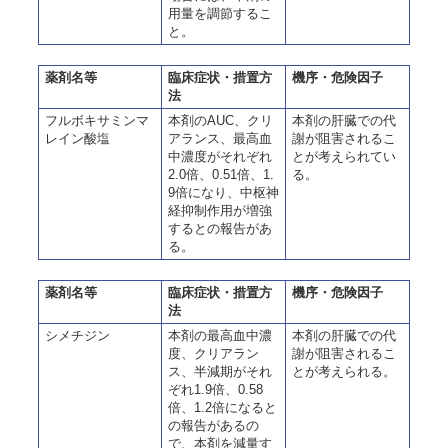
用量を調節するこ
と。
薬剤名等
臨床症状・措置方
機序・危険因子
法
フルボキサミンマ
本剤のAUC、クリ
本剤の肝臓での代
レイン酸塩
アランス、最高血
謝が阻害されるこ
中濃度がそれぞれ
とが考えられてい
2.0倍、0.51倍、1.
る。
9倍になり、中枢神
経抑制作用が増強
するとの報告があ
る。
薬剤名等
臨床症状・措置方
機序・危険因子
法
シメチジン
本剤の最高血中濃
本剤の肝臓での代
度、クリアラン
謝が阻害されるこ
ス、半減期がそれ
とが考えられる。
ぞれ1.9倍、0.58
倍、1.2倍になると
の報告があるの
で、本剤を減量す