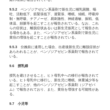
9.5.2
ベンゾジアゼピン系薬剤で新生児に哺乳困難、嘔
吐、活動低下、筋緊張低下、過緊張、嗜眠、傾眠、呼吸抑
制・無呼吸、チアノーゼ、易刺激性、神経過敏、振戦、低
体温、頻脈等を起こすことが報告されている。なお、これ
らの症状は、離脱症状あるいは新生児仮死として報告され
る場合もある。また、ベンゾジアゼピン系薬剤で新生児に
黄疸の増強を起こすことが報告されている。
9.5.3
分娩前に連用した場合、出産後新生児に離脱症状が
あらわれることが、ベンゾジアゼピン系薬剤で報告されて
いる。
9.6 授乳婦
授乳を避けさせること。ヒト母乳中への移行が報告されて
いる
。ヒト母乳中に移行し、新生児に嗜眠、体重減少等を
起こすことが、他のベンゾジアゼピン系薬剤（ジアゼパ
ム）で報告されており、また、黄疸を増強する可能性があ
る。
9.7 小児等