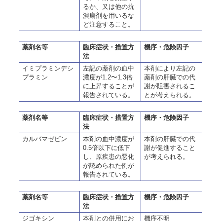
るか、又は他の抗
潰瘍剤を用いるな
ど注意すること。
薬剤名等
臨床症状・措置方
機序・危険因子
法
イミプラミンデシ
左記の薬剤の血中
本剤により左記の
プラミン
濃度が1.2〜1.3倍
薬剤の肝臓での代
に上昇することが
謝が阻害されるこ
報告されている。
とが考えられる。
薬剤名等
臨床症状・措置方
機序・危険因子
法
カルバマゼピン
本剤の血中濃度が
本剤の肝臓での代
0.5倍以下に低下
謝が促進すること
し、原疾患の悪化
が考えられる。
が認められた例が
報告されている。
薬剤名等
臨床症状・措置方
機序・危険因子
法
ジゴキシン
本剤との併用にお
機序不明