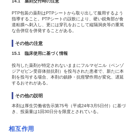
14.1 薬剤交付時の注意
PTP包装の薬剤はPTPシートから取り出して服用するよう
指導すること。PTPシートの誤飲により、硬い鋭角部が食
道粘膜へ刺入し、更には穿孔をおこして縦隔洞炎等の重篤
な合併症を併発することがある。
その他の注意
15.1 臨床使用に基づく情報
投与した薬剤が特定されないままにフルマゼニル（ベンゾ
ジアゼピン受容体拮抗剤）を投与された患者で、新たに本
剤を投与する場合、本剤の鎮静・抗痙攣作用が変化、遅延
するおそれがある。
その他の説明
本剤は厚生労働省告示第75号（平成24年3月5日付）に基づ
き、投薬量は1回30日分を限度とされている。
相互作用