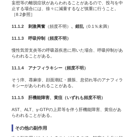
妄想等の離脱症状があらわれることがあるので、投与を中
止する場合には、徐々に減量するなど慎重に行うこと。
［8.2参照］
11.1.2 刺激興奮
（頻度不明）
、錯乱
（0.1％未満）
11.1.3 呼吸抑制
（頻度不明）
慢性気管支炎等の呼吸器疾患に用いた場合、呼吸抑制があ
らわれることがある。
11.1.4 アナフィラキシー
（頻度不明）
そう痒、蕁麻疹、顔面潮紅・腫脹、息切れ等のアナフィラ
キシーがあらわれることがある。
11.1.5 肝機能障害、黄疸
（いずれも頻度不明）
AST、ALT、γ-GTPの上昇等を伴う肝機能障害、黄疸があ
らわれることがある。
その他の副作用