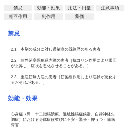
禁忌
効能・効果
用法・用量
注意事項
相互作用
副作用
薬価
禁忌
2.1
本剤の成分に対し過敏症の既往歴のある患者
2.2
急性閉塞隅角緑内障の患者［抗コリン作用により眼圧
が上昇し、症状を悪化させることがある。］
2.3
重症筋無力症の患者［筋弛緩作用により症状が悪化す
るおそれがある。］
効能・効果
心身症（胃・十二指腸潰瘍、過敏性腸症候群、自律神経失
調症）における身体症候並びに不安・緊張・抑うつ・睡眠
障害