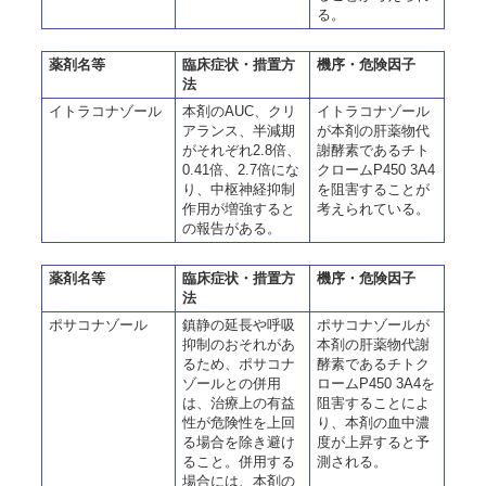
る。
薬剤名等
臨床症状・措置方
機序・危険因子
法
イトラコナゾール
本剤のAUC、クリ
イトラコナゾール
アランス、半減期
が本剤の肝薬物代
がそれぞれ2.8倍、
謝酵素であるチト
0.41倍、2.7倍にな
クロームP450 3A4
り、中枢神経抑制
を阻害することが
作用が増強すると
考えられている。
の報告がある。
薬剤名等
臨床症状・措置方
機序・危険因子
法
ポサコナゾール
鎮静の延長や呼吸
ポサコナゾールが
抑制のおそれがあ
本剤の肝薬物代謝
るため、ポサコナ
酵素であるチトク
ゾールとの併用
ロームP450 3A4を
は、治療上の有益
阻害することによ
性が危険性を上回
り、本剤の血中濃
る場合を除き避け
度が上昇すると予
ること。併用する
測される。
場合には、本剤の