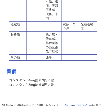
不振、腹
痛、腹部
不快感、
便秘、下
痢
過敏症
発疹、そ
光線過敏
う痒
症
骨格筋
脱力感・
倦怠感、
筋弛緩等
の筋緊張
低下症状
その他
発汗
薬価
コンスタン0.4mg錠 6.3円／錠
コンスタン0.8mg錠 6.8円／錠
DI Stationの機能をすべてご利用いただくには、
m3.comへのログイン
が必要で