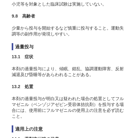
小児等を対象とした臨床試験は実施していない。
9.8 高齢者
少量から投与を開始するなど慎重に投与すること。運動失
調等の副作用が発現しやすい。
過量投与
13.1 症状
本剤の過量投与により、傾眠、錯乱、協調運動障害、反射
減退及び昏睡等があらわれることがある。
13.2 処置
本剤の過量投与が明白又は疑われた場合の処置としてフル
マゼニル（ベンゾジアゼピン受容体拮抗剤）を投与する場
合には、使用前にフルマゼニルの使用上の注意を必ず読む
こと。
適用上の注意