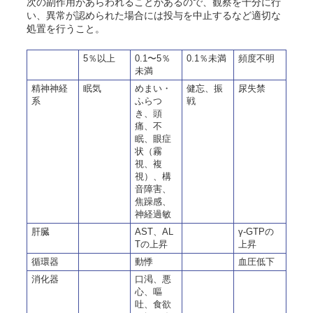
次の副作用があらわれることがあるので、観察を十分に行
い、異常が認められた場合には投与を中止するなど適切な
処置を行うこと。
5％以上
0.1〜5％
0.1％未満
頻度不明
未満
精神神経
眠気
めまい・
健忘、振
尿失禁
系
ふらつ
戦
き、頭
痛、不
眠、眼症
状（霧
視、複
視）、構
音障害、
焦躁感、
神経過敏
肝臓
AST、AL
γ-GTPの
Tの上昇
上昇
循環器
動悸
血圧低下
消化器
口渇、悪
心、嘔
吐、食欲