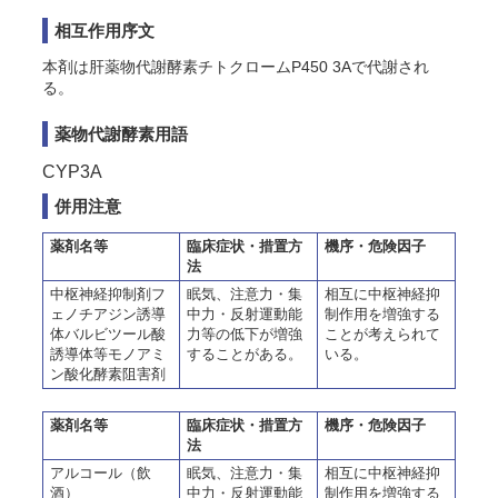
相互作用序文
本剤は肝薬物代謝酵素チトクロームP450 3Aで代謝され
る。
薬物代謝酵素用語
CYP3A
併用注意
薬剤名等
臨床症状・措置方
機序・危険因子
法
中枢神経抑制剤フ
眠気、注意力・集
相互に中枢神経抑
ェノチアジン誘導
中力・反射運動能
制作用を増強する
体バルビツール酸
力等の低下が増強
ことが考えられて
誘導体等モノアミ
することがある。
いる。
ン酸化酵素阻害剤
薬剤名等
臨床症状・措置方
機序・危険因子
法
アルコール（飲
眠気、注意力・集
相互に中枢神経抑
酒）
中力・反射運動能
制作用を増強する