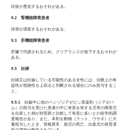
症状が悪化するおそれがある。
9.2 腎機能障害患者
排泄が遅延するおそれがある。
9.3 肝機能障害患者
肝臓で代謝されるため、クリアランスが低下するおそれが
ある。
9.5 妊婦
妊婦又は妊娠している可能性のある女性には、治療上の有
益性が危険性を上回ると判断される場合にのみ投与するこ
と。
9.5.1
妊娠中に他のベンゾジアゼピン系薬剤（ジアゼパ
ム）の投与を受けた患者の中に奇形を有する児等の障害児
を出産した例が対照群と比較して有意に多いとの疫学的調
査報告があり、また、本剤を動物（ラット、ウサギ）に大
量投与したとき、骨格異常、胎児の死亡、出産児の発育遅
延の増加が報告されている。