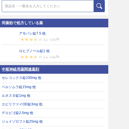
同薬効で処方している薬
アモバン錠7.5 他
ロヒプノール錠1 他
中枢神経用薬関連薬剤
セレコックス錠100mg 他
ベルソムラ錠15mg 他
ルネスタ錠1mg 他
エビリファイOD錠3mg 他
デエビゴ錠2.5mg 他
ジェイゾロフト錠25mg 他