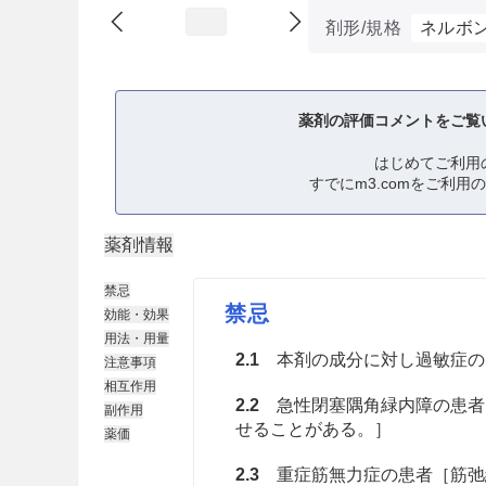
剤形/規格
ネルボン
薬剤の評価コメントをご覧
はじめてご利用
すでにm3.comをご利用
薬剤情報
禁忌
禁忌
効能・効果
用法・用量
2.1
本剤の成分に対し過敏症の
注意事項
相互作用
2.2
急性閉塞隅角緑内障の患者
副作用
せることがある。］
薬価
2.3
重症筋無力症の患者［筋弛