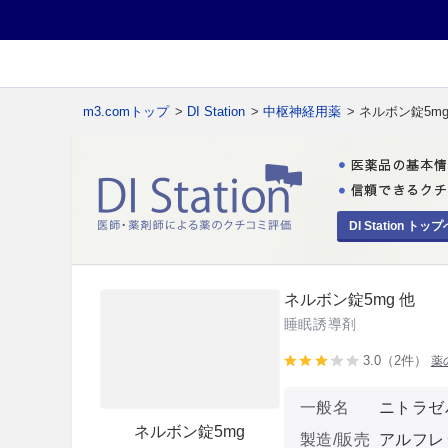
m3.comトップ
>
DI Station
>
中枢神経用薬
> ネルボン錠5mg
DI Station トップ
ネルボン錠5mg 他
睡眠誘導剤
3.0（2件）
薬
一般名
ニトラゼ
ネルボン錠5mg
製造/販売
アルフレ