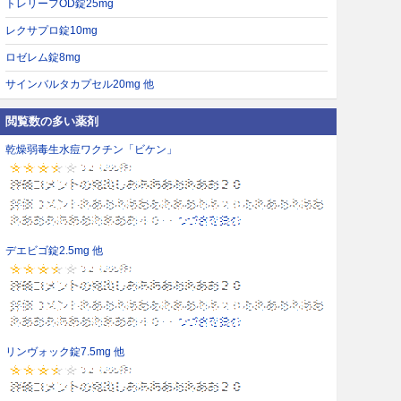
トレリーフOD錠25mg
レクサプロ錠10mg
ロゼレム錠8mg
サインバルタカプセル20mg 他
閲覧数の多い薬剤
乾燥弱毒生水痘ワクチン「ビケン」
デエビゴ錠2.5mg 他
リンヴォック錠7.5mg 他