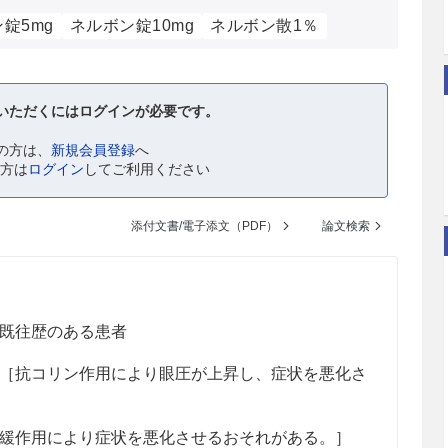
錠5mg
ネルボン錠10mg
ネルボン散1％
いただくにはログインが必要です。
の方は、
新規会員登録
へ
の方は
ログイン
してご利用ください
添付文書/電子添文（PDF）
論文検索
既往歴のある患者
［抗コリン作用により眼圧が上昇し、症状を悪化さ
緩作用により症状を悪化させるおそれがある。］