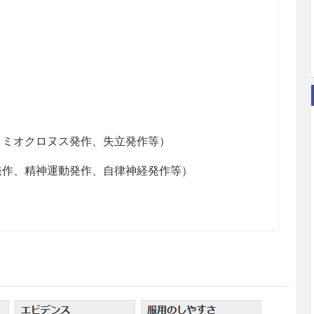
、ミオクロヌス発作、失立発作等）
発作、精神運動発作、自律神経発作等）
して1回5〜10mgを就寝前に経口投与する。なお、
る。