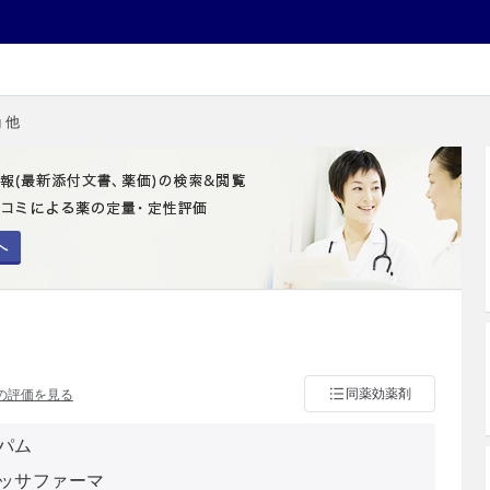
 他
へ
同薬効薬剤
の評価を見る
パム
ッサファーマ