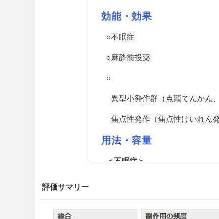
効能・効果
○不眠症
○麻酔前投薬
○
異型小発作群（点頭てんかん
焦点性発作（焦点性けいれん
用法・容量
＜不眠症＞
通常、成人にはニトラゼパムと
評価サマリー
年齢・症状により適宜増減す
＜麻酔前投薬＞