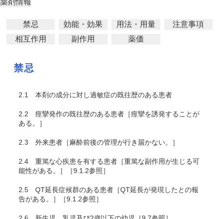
薬剤情報
禁忌
効能・効果
用法・用量
注意事項
相互作用
副作用
薬価
禁忌
2.1
本剤の成分に対し過敏症の既往歴のある患者
2.2
痙攣発作の既往歴のある患者［痙攣を誘発することが
ある。］
2.3
外来患者［麻酔前後の管理が行き届かない。］
2.4
重篤な心疾患を有する患者［重篤な副作用が生じる可
能性がある。］［9.1.2参照］
2.5
QT延長症候群のある患者［QT延長が発現したとの報
告がある。］［9.1.2参照］
2.6
新生児、乳児及び2歳以下の幼児［9.7参照］