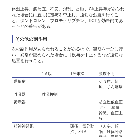
体温上昇、筋硬直、不安、混乱、昏睡、CK上昇等があらわ
れた場合には直ちに投与を中止し、適切な処置を行うこ
と。ダントロレン、ブロモクリプチン、ECTが効果的であ
ったとの報告がある。
その他の副作用
次の副作用があらわれることがあるので、観察を十分に行
い、異常が認められた場合には投与を中止するなど適切な
処置を行うこと。
1％以上
1％未満
頻度不明
過敏症
−
−
そう痒、紅
斑、じん麻疹
呼吸器
呼吸抑制
−
−
循環器
−
−
起立性低血圧
、頻脈、
注）
徐脈、血圧上
昇
精神神経系
−
頭痛、気分動
せん妄、傾
揺、不眠
眠、錐体外路