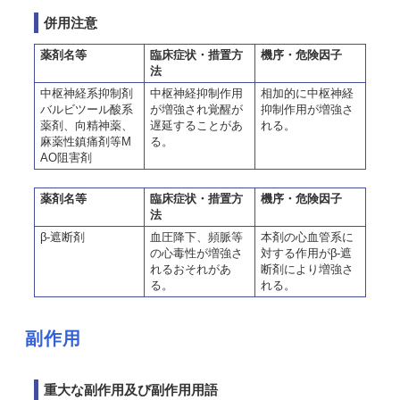
併用注意
薬剤名等
臨床症状・措置方
機序・危険因子
法
中枢神経系抑制剤
中枢神経抑制作用
相加的に中枢神経
バルビツール酸系
が増強され覚醒が
抑制作用が増強さ
薬剤、向精神薬、
遅延することがあ
れる。
麻薬性鎮痛剤等M
る。
AO阻害剤
薬剤名等
臨床症状・措置方
機序・危険因子
法
β-遮断剤
血圧降下、頻脈等
本剤の心血管系に
の心毒性が増強さ
対する作用がβ-遮
れるおそれがあ
断剤により増強さ
る。
れる。
副作用
重大な副作用及び副作用用語