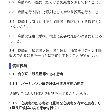
8.2
麻酔を行う際にはあらかじめ絶食をさせておくこと。
8.3
麻酔を行う際には原則として麻酔前投薬を行うこと。
8.4
麻酔中は気道に注意して呼吸・循環に対する観察を怠
らないこと。
8.5
麻酔の深度は手術、検査に必要な最低の深さにとどめ
ること。
8.6
麻酔前に酸素吸入器、吸引器具、挿管器具等の人工呼
吸のできる器具を手もとに準備しておくことが望ましい。
慎重投与
9.1 合併症・既往歴等のある患者
9.1.1 パーキンソン病等錐体外路系疾患の患者
過量投与により錐体外路症状を呈することがある。
9.1.2 心疾患のある患者（重篤な心疾患を有する患者、Q
T延長症候群のある患者を除く）