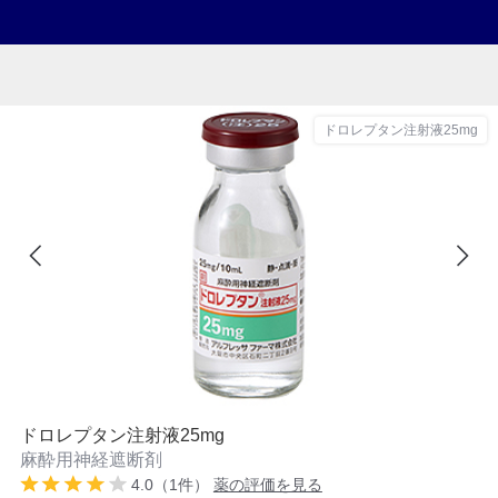
ドロレプタン注射液25mg
ドロレプタン注射液25mg
麻酔用神経遮断剤
4.0（1件）
薬の評価を見る