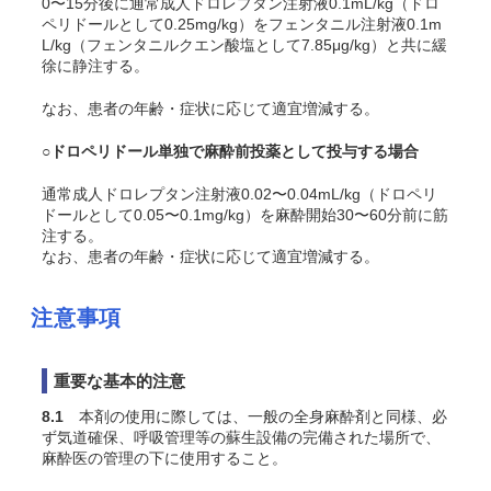
0〜15分後に通常成人ドロレプタン注射液0.1mL/kg（ドロ
ペリドールとして0.25mg/kg）をフェンタニル注射液0.1m
L/kg（フェンタニルクエン酸塩として7.85μg/kg）と共に緩
徐に静注する。
なお、患者の年齢・症状に応じて適宜増減する。
○
ドロペリドール単独で麻酔前投薬として投与する場合
通常成人ドロレプタン注射液0.02〜0.04mL/kg（ドロペリ
ドールとして0.05〜0.1mg/kg）を麻酔開始30〜60分前に筋
注する。
なお、患者の年齢・症状に応じて適宜増減する。
注意事項
重要な基本的注意
8.1
本剤の使用に際しては、一般の全身麻酔剤と同様、必
ず気道確保、呼吸管理等の蘇生設備の完備された場所で、
麻酔医の管理の下に使用すること。