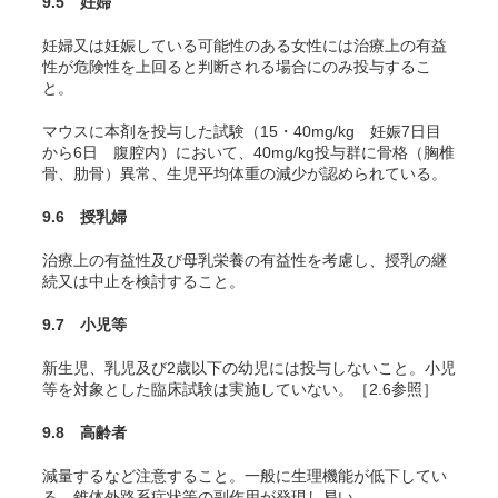
9.5 妊婦
妊婦又は妊娠している可能性のある女性には治療上の有益
性が危険性を上回ると判断される場合にのみ投与するこ
と。
マウスに本剤を投与した試験（15・40mg/kg 妊娠7日目
から6日 腹腔内）において、40mg/kg投与群に骨格（胸椎
骨、肋骨）異常、生児平均体重の減少が認められている。
9.6 授乳婦
治療上の有益性及び母乳栄養の有益性を考慮し、授乳の継
続又は中止を検討すること。
9.7 小児等
新生児、乳児及び2歳以下の幼児には投与しないこと。小児
等を対象とした臨床試験は実施していない。［2.6参照］
9.8 高齢者
減量するなど注意すること。一般に生理機能が低下してい
る。錐体外路系症状等の副作用が発現し易い。