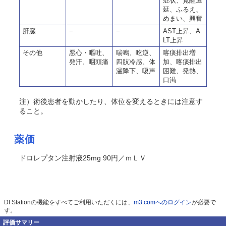
症状、覚醒遅
延、ふるえ、
めまい、興奮
肝臓
−
−
AST上昇、A
LT上昇
その他
悪心・嘔吐、
喘鳴、吃逆、
喀痰排出増
発汗、咽頭痛
四肢冷感、体
加、喀痰排出
温降下、嗄声
困難、発熱、
口渇
注）術後患者を動かしたり、体位を変えるときには注意す
ること。
薬価
ドロレプタン注射液25mg 90円／ｍＬＶ
DI Stationの機能をすべてご利用いただくには、
m3.comへのログイン
が必要で
す。
評価サマリー