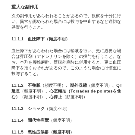
重大な副作用
次の副作用があらわれることがあるので、観察を十分に行
い、異常が認められた場合には投与を中止するなど適切な
処置を行うこと。
11.1.1 血圧降下
（頻度不明）
血圧降下があらわれた場合には輸液を行い、更に必要な場
合は昇圧剤（アドレナリンを除く）の投与を行うこと。な
お、本剤を腰椎麻酔、硬膜外麻酔に併用すると、更に血圧
降下を招くおそれがあるので、このような場合には慎重に
投与すること。
11.1.2 不整脈
（頻度不明）
、期外収縮
（頻度不明）
、QT
延長
（頻度不明）
、心室頻拍（Torsades de pointesを含
む）
（頻度不明）
、心停止
（頻度不明）
11.1.3 ショック
（頻度不明）
11.1.4 間代性痙攣
（頻度不明）
11.1.5 悪性症候群
（頻度不明）