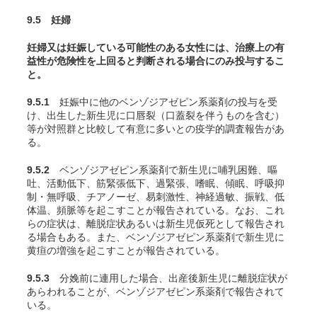
9.5 妊婦
妊婦又は妊娠している可能性のある女性には、治療上の有
益性が危険性を上回ると判断される場合にのみ投与するこ
と。
9.5.1
妊娠中に他のベンゾジアゼピン系薬剤の投与を受
け、出生した新生児に口唇裂（口蓋裂を伴うものを含む）
等が対照群と比較して有意に多いとの疫学的調査報告があ
る。
9.5.2
ベンゾジアゼピン系薬剤で新生児に哺乳困難、嘔
吐、活動低下、筋緊張低下、過緊張、嗜眠、傾眠、呼吸抑
制・無呼吸、チアノーゼ、易刺激性、神経過敏、振戦、低
体温、頻脈等を起こすことが報告されている。なお、これ
らの症状は、離脱症状あるいは新生児仮死として報告され
る場合もある。また、ベンゾジアゼピン系薬剤で新生児に
黄疸の増強を起こすことが報告されている。
9.5.3
分娩前に連用した場合、出産後新生児に離脱症状が
あらわれることが、ベンゾジアゼピン系薬剤で報告されて
いる。