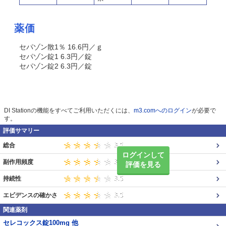
薬価
セパゾン散1％ 16.6円／ｇ
セパゾン錠1 6.3円／錠
セパゾン錠2 6.3円／錠
DI Stationの機能をすべてご利用いただくには、
m3.comへのログイン
が必要で
す。
評価サマリー
総合
ログインして
副作用頻度
評価を見る
持続性
エビデンスの確かさ
関連薬剤
セレコックス錠100mg 他