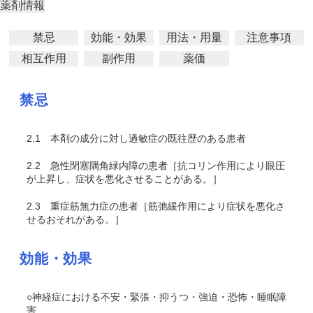
薬剤情報
禁忌
効能・効果
用法・用量
注意事項
相互作用
副作用
薬価
禁忌
2.1
本剤の成分に対し過敏症の既往歴のある患者
2.2
急性閉塞隅角緑内障の患者［抗コリン作用により眼圧
が上昇し、症状を悪化させることがある。］
2.3
重症筋無力症の患者［筋弛緩作用により症状を悪化さ
せるおそれがある。］
効能・効果
○神経症における不安・緊張・抑うつ・強迫・恐怖・睡眠障
害