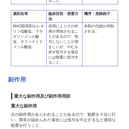
ること。
薬剤名等
臨床症状・措置方
機序・危険因子
法
MAO阻害剤セレギ
併用によりその作
本剤の代謝が抑制
リン塩酸塩、ラサ
用が増強されるこ
される。
ギリンメシル酸
とがあるので、投
塩、サフィナミド
与しないことが望
メシル酸塩
ましいが、やむを
得ず投与する場合
には慎重に投与す
ること。
副作用
重大な副作用及び副作用用語
重大な副作用
次の副作用があらわれることがあるので、観察を十分に行
い、異常が認められた場合には投与を中止するなど適切な
処置を行うこと。