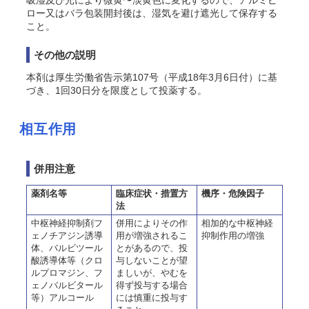
吸湿及び光により微黄〜淡黄色に変化するので、アルミピ
ロー又はバラ包装開封後は、湿気を避け遮光して保存する
こと。
その他の説明
本剤は厚生労働省告示第107号（平成18年3月6日付）に基
づき、1回30日分を限度として投薬する。
相互作用
併用注意
薬剤名等
臨床症状・措置方
機序・危険因子
法
中枢神経抑制剤フ
併用によりその作
相加的な中枢神経
ェノチアジン誘導
用が増強されるこ
抑制作用の増強
体、バルビツール
とがあるので、投
酸誘導体等（クロ
与しないことが望
ルプロマジン、フ
ましいが、やむを
ェノバルビタール
得ず投与する場合
等）アルコール
には慎重に投与す