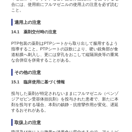
合には、使用前にフルマゼニルの使用上の注意を必ず読む
こと。
適用上の注意
14.1 薬剤交付時の注意
PTP包装の薬剤はPTPシートから取り出して服用するよう
指導すること。PTPシートの誤飲により、硬い鋭角部が食
道粘膜へ刺入し、更には穿孔をおこして縦隔洞炎等の重篤
な合併症を併発することがある。
その他の注意
15.1 臨床使用に基づく情報
投与した薬剤が特定されないままにフルマゼニル（ベンゾ
ジアゼピン受容体拮抗剤）を投与された患者で、新たに本
剤を投与する場合、本剤の鎮静・抗痙攣作用が変化、遅延
するおそれがある。
取扱上の注意