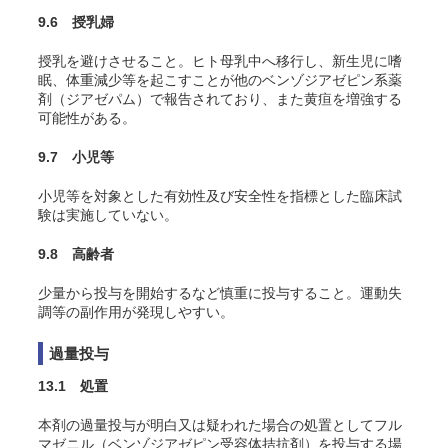
9.6 授乳婦
授乳を避けさせること。ヒト母乳中へ移行し、新生児に嗜
眠、体重減少等を起こすことが他のベンゾジアゼピン系薬
剤（ジアゼパム）で報告されており、また黄疸を増強する
可能性がある。
9.7 小児等
小児等を対象とした有効性及び安全性を指標とした臨床試
験は実施していない。
9.8 高齢者
少量から投与を開始するなど慎重に投与すること。運動失
調等の副作用が発現しやすい。
過量投与
13.1 処置
本剤の過量投与が明白又は疑われた場合の処置としてフル
マゼニル（ベンゾジアゼピン受容体拮抗剤）を投与する場