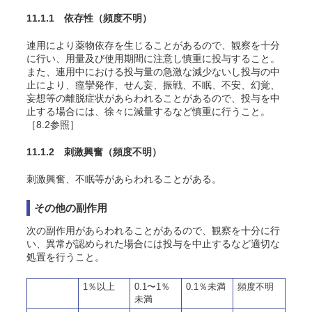
11.1.1 依存性
（頻度不明）
連用により薬物依存を生じることがあるので、観察を十分
に行い、用量及び使用期間に注意し慎重に投与すること。
また、連用中における投与量の急激な減少ないし投与の中
止により、痙攣発作、せん妄、振戦、不眠、不安、幻覚、
妄想等の離脱症状があらわれることがあるので、投与を中
止する場合には、徐々に減量するなど慎重に行うこと。
［8.2参照］
11.1.2 刺激興奮
（頻度不明）
刺激興奮、不眠等があらわれることがある。
その他の副作用
次の副作用があらわれることがあるので、観察を十分に行
い、異常が認められた場合には投与を中止するなど適切な
処置を行うこと。
1％以上
0.1〜1％
0.1％未満
頻度不明
未満