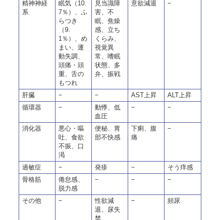
精神神経
眠気（10.
見当識障
意欲減退
−
系
7％）、ふ
害、不
らつき
眠、焦燥
（9.
感、立ち
1％）、め
くらみ、
まい、運
視覚異
動失調、
常、嗜眠
頭痛・頭
状態、多
重、舌の
弁、振戦
もつれ
肝臓
−
−
AST上昇
ALT上昇
循環器
−
動悸、低
−
−
血圧
消化器
悪心・嘔
便秘、胃
下痢、腹
−
吐、食欲
部不快感
痛
不振、口
渇
過敏症
−
発疹
−
そう痒感
骨格筋
倦怠感、
−
−
−
脱力感
その他
−
性欲減
−
頻尿
退、尿失
禁