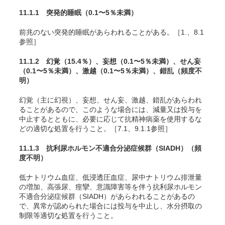
11.1.1 突発的睡眠
（0.1〜5％未満）
前兆のない突発的睡眠があらわれることがある。［1.、8.1
参照］
11.1.2 幻覚
（15.4％）
、妄想
（0.1〜5％未満）
、せん妄
（0.1〜5％未満）
、激越
（0.1〜5％未満）
、錯乱
（頻度不
明）
幻覚（主に幻視）、妄想、せん妄、激越、錯乱があらわれ
ることがあるので、このような場合には、減量又は投与を
中止するとともに、必要に応じて抗精神病薬を使用するな
どの適切な処置を行うこと。［7.1、9.1.1参照］
11.1.3 抗利尿ホルモン不適合分泌症候群（SIADH）
（頻
度不明）
低ナトリウム血症、低浸透圧血症、尿中ナトリウム排泄量
の増加、高張尿、痙攣、意識障害等を伴う抗利尿ホルモン
不適合分泌症候群（SIADH）があらわれることがあるの
で、異常が認められた場合には投与を中止し、水分摂取の
制限等適切な処置を行うこと。