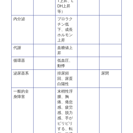
T上昇、L
DH上昇
等）
内分泌
プロラク
チン低
下、成長
ホルモン
上昇
代謝
血糖値上
昇
循環器
低血圧、
動悸
泌尿器系
排尿頻
尿閉
回、尿蛋
白陽性
一般的全
末梢性浮
身障害
腫、胸
痛、倦怠
感、疲労
感、脱力
感、手が
ピリピリ
する、転