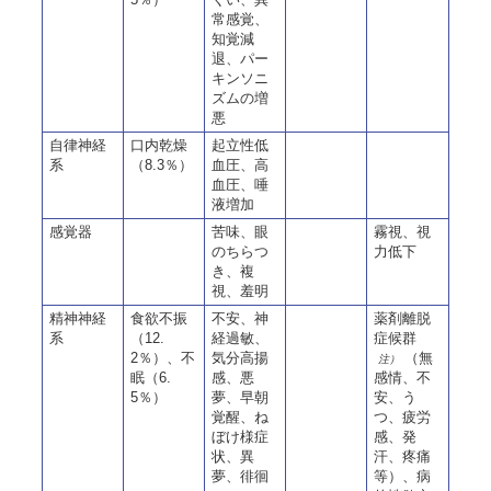
常感覚、
知覚減
退、パー
キンソニ
ズムの増
悪
自律神経
口内乾燥
起立性低
系
（8.3％）
血圧、高
血圧、唾
液増加
感覚器
苦味、眼
霧視、視
のちらつ
力低下
き、複
視、羞明
精神神経
食欲不振
不安、神
薬剤離脱
系
（12.
経過敏、
症候群
2％）、不
気分高揚
（無
注）
眠（6.
感、悪
感情、不
5％）
夢、早朝
安、う
覚醒、ね
つ、疲労
ぼけ様症
感、発
状、異
汗、疼痛
夢、徘徊
等）、病