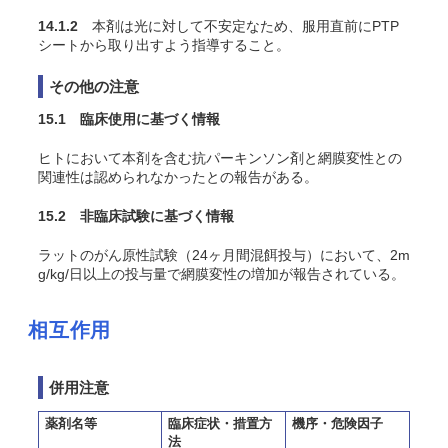
14.1.2
本剤は光に対して不安定なため、服用直前にPTP
シートから取り出すよう指導すること。
その他の注意
15.1 臨床使用に基づく情報
ヒトにおいて本剤を含む抗パーキンソン剤と網膜変性との
関連性は認められなかったとの報告がある。
15.2 非臨床試験に基づく情報
ラットのがん原性試験（24ヶ月間混餌投与）において、2m
g/kg/日以上の投与量で網膜変性の増加が報告されている。
相互作用
併用注意
薬剤名等
臨床症状・措置方
機序・危険因子
法