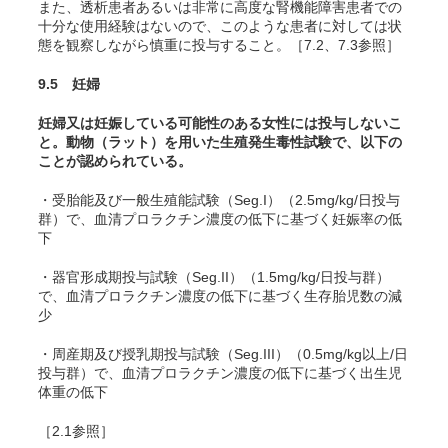
また、透析患者あるいは非常に高度な腎機能障害患者での
十分な使用経験はないので、このような患者に対しては状
態を観察しながら慎重に投与すること。［7.2、7.3参照］
9.5 妊婦
妊婦又は妊娠している可能性のある女性には投与しないこ
と。動物（ラット）を用いた生殖発生毒性試験で、以下の
ことが認められている。
・受胎能及び一般生殖能試験（Seg.I）（2.5mg/kg/日投与
群）で、血清プロラクチン濃度の低下に基づく妊娠率の低
下
・器官形成期投与試験（Seg.II）（1.5mg/kg/日投与群）
で、血清プロラクチン濃度の低下に基づく生存胎児数の減
少
・周産期及び授乳期投与試験（Seg.III）（0.5mg/kg以上/日
投与群）で、血清プロラクチン濃度の低下に基づく出生児
体重の低下
［2.1参照］