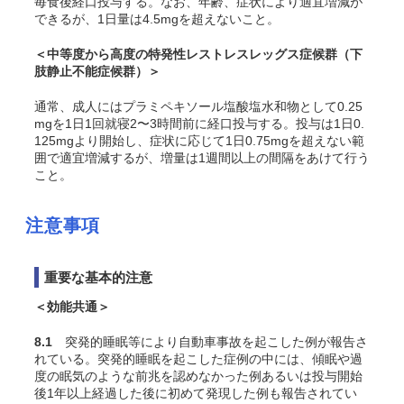
毎食後経口投与する。なお、年齢、症状により適宜増減が
できるが、1日量は4.5mgを超えないこと。
＜中等度から高度の特発性レストレスレッグス症候群（下
肢静止不能症候群）＞
通常、成人にはプラミペキソール塩酸塩水和物として0.25
mgを1日1回就寝2〜3時間前に経口投与する。投与は1日0.
125mgより開始し、症状に応じて1日0.75mgを超えない範
囲で適宜増減するが、増量は1週間以上の間隔をあけて行う
こと。
注意事項
重要な基本的注意
＜効能共通＞
8.1
突発的睡眠等により自動車事故を起こした例が報告さ
れている。突発的睡眠を起こした症例の中には、傾眠や過
度の眠気のような前兆を認めなかった例あるいは投与開始
後1年以上経過した後に初めて発現した例も報告されてい