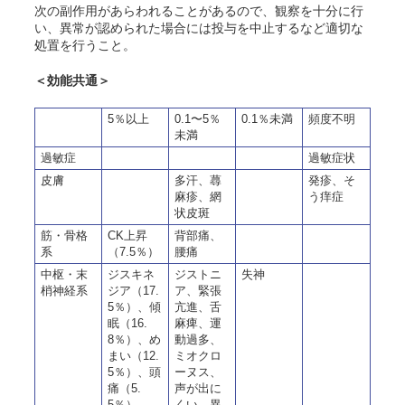
次の副作用があらわれることがあるので、観察を十分に行
い、異常が認められた場合には投与を中止するなど適切な
処置を行うこと。
＜効能共通＞
5％以上
0.1〜5％
0.1％未満
頻度不明
未満
過敏症
過敏症状
皮膚
多汗、蕁
発疹、そ
麻疹、網
う痒症
状皮斑
筋・骨格
CK上昇
背部痛、
系
（7.5％）
腰痛
中枢・末
ジスキネ
ジストニ
失神
梢神経系
ジア（17.
ア、緊張
5％）、傾
亢進、舌
眠（16.
麻痺、運
8％）、め
動過多、
まい（12.
ミオクロ
5％）、頭
ーヌス、
痛（5.
声が出に
5％）
くい、異