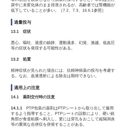
尿中に未変化体のまま排泄されるが、高齢者では腎機能が
低下していることが多い。［7.2、7.3、16.6.1参照］
過量投与
13.1 症状
悪心、嘔吐、過度の鎮静、運動過多、幻覚、激越、低血圧
等の症状を発現する可能性がある。
13.2 処置
精神症状が見られた場合には、抗精神病薬の投与を考慮す
る。なお、血液透析による除去は期待できない。
適用上の注意
14.1 薬剤交付時の注意
14.1.1
PTP包装の薬剤はPTPシートから取り出して服用
するよう指導すること。PTPシートの誤飲により、硬い鋭
角部が食道粘膜へ刺入し、更には穿孔をおこして縦隔洞炎
等の重篤な合併症を併発することがある。