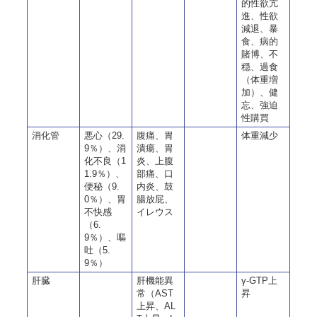
的性欲亢
進、性欲
減退、暴
食、病的
賭博、不
穏、過食
（体重増
加）、健
忘、強迫
性購買
消化管
悪心（29.
腹痛、胃
体重減少
9％）、消
潰瘍、胃
化不良（1
炎、上腹
1.9％）、
部痛、口
便秘（9.
内炎、鼓
0％）、胃
腸放屁、
不快感
イレウス
（6.
9％）、嘔
吐（5.
9％）
肝臓
肝機能異
γ-GTP上
常（AST
昇
上昇、AL