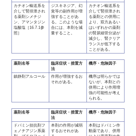
カチオン輸送系を
ジスキネジア、幻
カチオン輸送系を
介して腎排泄され
覚等の副作用が増
介して腎排泄され
る薬剤シメチジ
強することがあ
る薬剤との併用に
ン、アマンタジン
る。このような場
より、双方あるい
塩酸塩［16.7.1参
合には、本剤を減
はいずれかの薬剤
照］
量すること。
の腎尿細管分泌が
減少し、腎クリア
ランスが低下する
ことがある。
薬剤名等
臨床症状・措置方
機序・危険因子
法
鎮静剤アルコール
作用が増強するお
機序は明らかでは
それがある。
ないが、本剤との
併用により作用増
強の可能性が考え
られる。
薬剤名等
臨床症状・措置方
機序・危険因子
法
ドパミン拮抗剤フ
本剤の作用が減弱
本剤はドパミン作
ェノチアジン系薬
するおそれがあ
動薬であり、併用