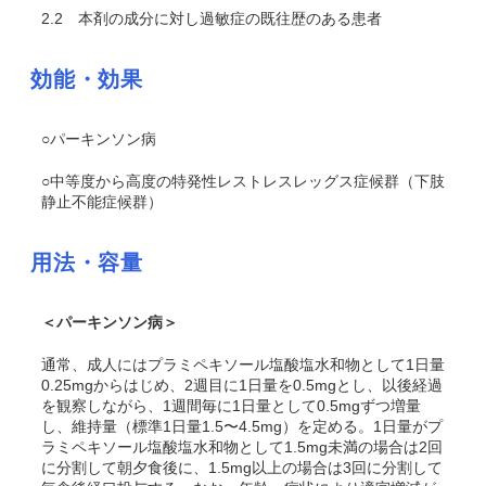
2.2
本剤の成分に対し過敏症の既往歴のある患者
効能・効果
○パーキンソン病
○中等度から高度の特発性レストレスレッグス症候群（下肢
静止不能症候群）
用法・容量
＜パーキンソン病＞
通常、成人にはプラミペキソール塩酸塩水和物として1日量
0.25mgからはじめ、2週目に1日量を0.5mgとし、以後経過
を観察しながら、1週間毎に1日量として0.5mgずつ増量
し、維持量（標準1日量1.5〜4.5mg）を定める。1日量がプ
ラミペキソール塩酸塩水和物として1.5mg未満の場合は2回
に分割して朝夕食後に、1.5mg以上の場合は3回に分割して