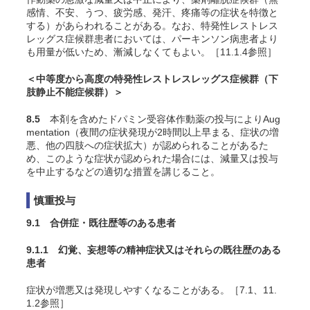
感情、不安、うつ、疲労感、発汗、疼痛等の症状を特徴と
する）があらわれることがある。なお、特発性レストレス
レッグス症候群患者においては、パーキンソン病患者より
も用量が低いため、漸減しなくてもよい。［11.1.4参照］
＜中等度から高度の特発性レストレスレッグス症候群（下
肢静止不能症候群）＞
8.5
本剤を含めたドパミン受容体作動薬の投与によりAug
mentation（夜間の症状発現が2時間以上早まる、症状の増
悪、他の四肢への症状拡大）が認められることがあるた
め、このような症状が認められた場合には、減量又は投与
を中止するなどの適切な措置を講じること。
慎重投与
9.1 合併症・既往歴等のある患者
9.1.1 幻覚、妄想等の精神症状又はそれらの既往歴のある
患者
症状が増悪又は発現しやすくなることがある。［7.1、11.
1.2参照］