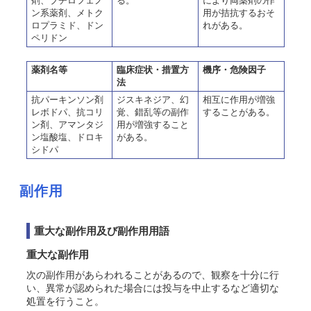
剤、ブチロフェノ
る。
により両薬剤の作
ン系薬剤、メトク
用が拮抗するおそ
ロプラミド、ドン
れがある。
ペリドン
薬剤名等
臨床症状・措置方
機序・危険因子
法
抗パーキンソン剤
ジスキネジア、幻
相互に作用が増強
レボドパ、抗コリ
覚、錯乱等の副作
することがある。
ン剤、アマンタジ
用が増強すること
ン塩酸塩、ドロキ
がある。
シドパ
副作用
重大な副作用及び副作用用語
重大な副作用
次の副作用があらわれることがあるので、観察を十分に行
い、異常が認められた場合には投与を中止するなど適切な
処置を行うこと。