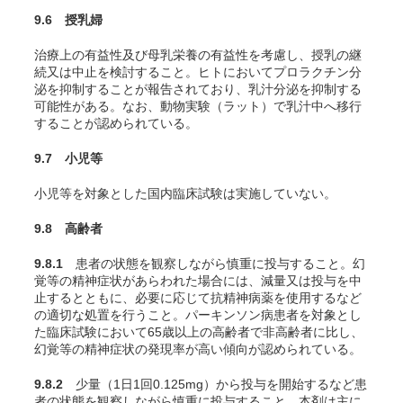
9.6 授乳婦
治療上の有益性及び母乳栄養の有益性を考慮し、授乳の継
続又は中止を検討すること。ヒトにおいてプロラクチン分
泌を抑制することが報告されており、乳汁分泌を抑制する
可能性がある。なお、動物実験（ラット）で乳汁中へ移行
することが認められている。
9.7 小児等
小児等を対象とした国内臨床試験は実施していない。
9.8 高齢者
9.8.1
患者の状態を観察しながら慎重に投与すること。幻
覚等の精神症状があらわれた場合には、減量又は投与を中
止するとともに、必要に応じて抗精神病薬を使用するなど
の適切な処置を行うこと。パーキンソン病患者を対象とし
た臨床試験において65歳以上の高齢者で非高齢者に比し、
幻覚等の精神症状の発現率が高い傾向が認められている。
9.8.2
少量（1日1回0.125mg）から投与を開始するなど患
者の状態を観察しながら慎重に投与すること。本剤は主に