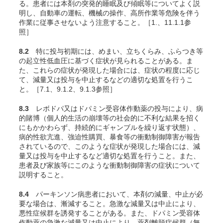
る。患者には本剤の突発的睡眠及び傾眠等についてよく説
明し、自動車の運転、機械の操作、高所作業等危険を伴う
作業に従事させないよう注意すること。［1.、11.1.1参
照］
8.2
特に投与初期には、めまい、立ちくらみ、ふらつき等
の起立性低血圧に基づく症状が見られることがある。ま
た、これらの症状が発現した場合には、症状の程度に応じ
て、減量又は投与を中止するなどの適切な処置を行うこ
と。［7.1、9.1.2、9.1.3参照］
8.3
レボドパ又はドパミン受容体作動薬の投与により、病
的賭博（個人的生活の崩壊等の社会的に不利な結果を招く
にもかかわらず、持続的にギャンブルを繰り返す状態）、
病的性欲亢進、強迫性購買、暴食等の衝動制御障害が報告
されているので、このような症状が発現した場合には、減
量又は投与を中止するなど適切な処置を行うこと。また、
患者及び家族等にこのような衝動制御障害の症状について
説明すること。
8.4
パーキンソン病患者において、本剤の減量、中止が必
要な場合は、漸減すること。急激な減量又は中止により、
悪性症候群を誘発することがある。また、ドパミン受容体
作動薬の急激な減量又は中止により、薬剤離脱症候群（無