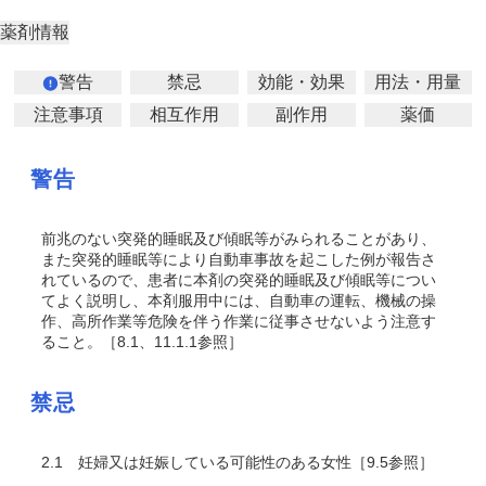
薬剤情報
警告
禁忌
効能・効果
用法・用量
注意事項
相互作用
副作用
薬価
警告
前兆のない突発的睡眠及び傾眠等がみられることがあり、
また突発的睡眠等により自動車事故を起こした例が報告さ
れているので、患者に本剤の突発的睡眠及び傾眠等につい
てよく説明し、本剤服用中には、自動車の運転、機械の操
作、高所作業等危険を伴う作業に従事させないよう注意す
ること。［8.1、11.1.1参照］
禁忌
2.1
妊婦又は妊娠している可能性のある女性［9.5参照］