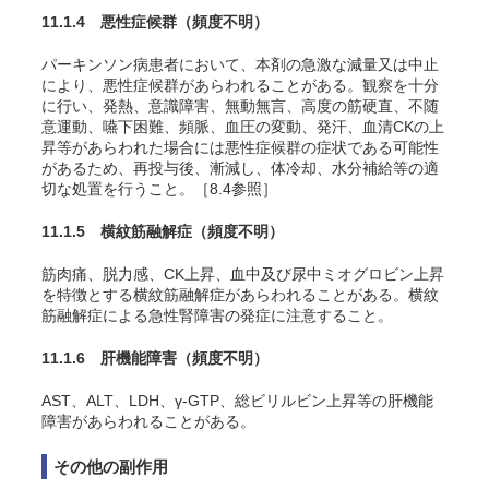
11.1.4 悪性症候群
（頻度不明）
パーキンソン病患者において、本剤の急激な減量又は中止
により、悪性症候群があらわれることがある。観察を十分
に行い、発熱、意識障害、無動無言、高度の筋硬直、不随
意運動、嚥下困難、頻脈、血圧の変動、発汗、血清CKの上
昇等があらわれた場合には悪性症候群の症状である可能性
があるため、再投与後、漸減し、体冷却、水分補給等の適
切な処置を行うこと。［8.4参照］
11.1.5 横紋筋融解症
（頻度不明）
筋肉痛、脱力感、CK上昇、血中及び尿中ミオグロビン上昇
を特徴とする横紋筋融解症があらわれることがある。横紋
筋融解症による急性腎障害の発症に注意すること。
11.1.6 肝機能障害
（頻度不明）
AST、ALT、LDH、γ-GTP、総ビリルビン上昇等の肝機能
障害があらわれることがある。
その他の副作用