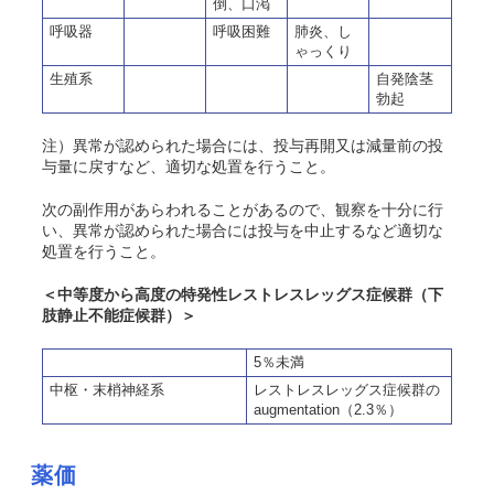
倒、口渇
呼吸器
呼吸困難
肺炎、し
ゃっくり
生殖系
自発陰茎
勃起
注）異常が認められた場合には、投与再開又は減量前の投
与量に戻すなど、適切な処置を行うこと。
次の副作用があらわれることがあるので、観察を十分に行
い、異常が認められた場合には投与を中止するなど適切な
処置を行うこと。
＜中等度から高度の特発性レストレスレッグス症候群（下
肢静止不能症候群）＞
5％未満
中枢・末梢神経系
レストレスレッグス症候群の
augmentation（2.3％）
薬価