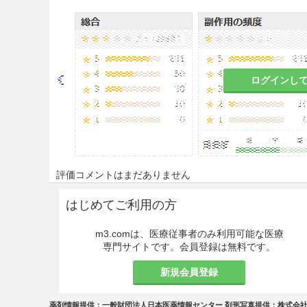
始前及び投与期間中は定期的に
8.4
海外で他のアンチセンスオ
度の急性血小板減少症を含む凝
においても発現するおそれがあ
に血算（血小板数）及び凝固能
ログインし
慎重投与
9.4 生殖能を有する者
妊娠可能な女性に対しては本
評価コメントはまだありません
いるよう指導すること。［15.2
はじめてご利用の方
9.5 妊婦
妊婦又は妊娠している可能性
m3.comは、医療従事者のみ利用可能な医療
専門サイトです。会員登録は無料です。
と判断される場合にのみ投与
新規会員登録
9.6 授乳婦
治療上の有益性及び母乳栄養
薬剤情報提供：一般財団法人日本医薬情報センター 剤形写真提供：株式会