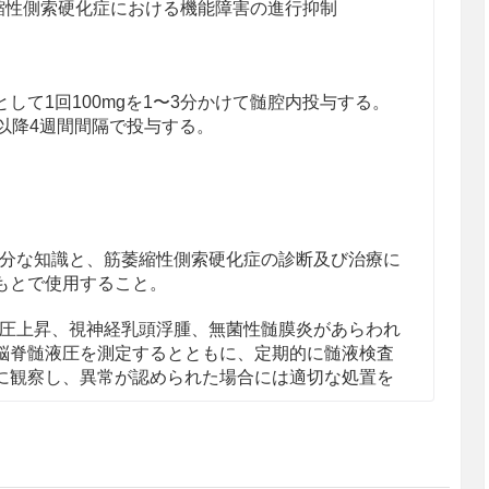
縮性側索硬化症における機能障害の進行抑制
して1回100mgを1〜3分かけて髄腔内投与する。
以降4週間間隔で投与する。
分な知識と、筋萎縮性側索硬化症の診断及び治療に
もとで使用すること。
圧上昇、視神経乳頭浮腫、無菌性髄膜炎があらわれ
脳脊髄液圧を測定するとともに、定期的に髄液検査
に観察し、異常が認められた場合には適切な処置を
］
リゴヌクレオチド製剤の皮下又は静脈内投与後に腎
おいても発現するおそれがあるため、本剤の投与開