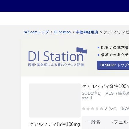
m3.comトップ
>
DI Station
>
中枢神経用薬
> クアルソディ髄
DI Station トップ
クアルソディ髄注100m
SOD1注1）-ALS（筋萎縮
ase 1
0（0件）
薬の
一般名
トフェル
クアルソディ髄注100mg