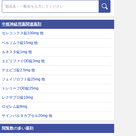
中枢神経用薬関連薬剤
セレコックス錠100mg 他
ベルソムラ錠15mg 他
ルネスタ錠1mg 他
エビリファイOD錠3mg 他
デエビゴ錠2.5mg 他
ジェイゾロフト錠25mg 他
トレリーフOD錠25mg
レクサプロ錠10mg
ロゼレム錠8mg
サインバルタカプセル20mg 他
閲覧数の多い薬剤