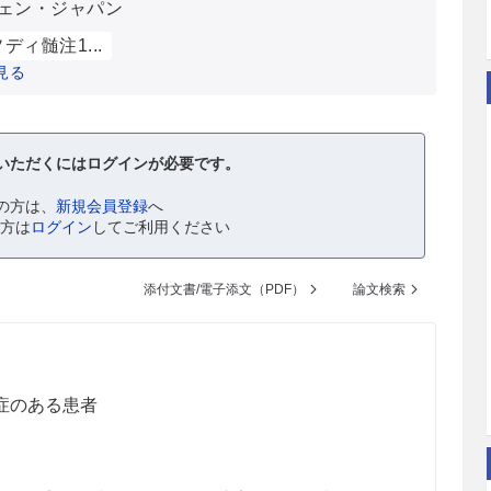
ェン・ジャパン
ディ髄注1...
見る
いただくにはログインが必要です。
の方は、
新規会員登録
へ
の方は
ログイン
してご利用ください
添付文書/電子添文（PDF）
論文検索
症のある患者