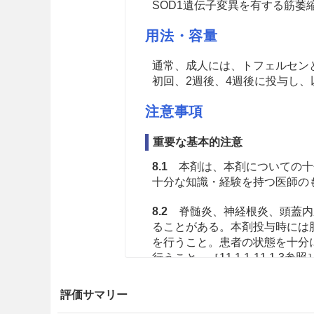
SOD1
遺伝子変異を有する筋萎
用法・容量
通常、成人には、トフェルセンと
初回、2週後、4週後に投与し、
注意事項
重要な基本的注意
8.1
本剤は、本剤についての十
十分な知識・経験を持つ医師の
8.2
脊髄炎、神経根炎、頭蓋内
ることがある。本剤投与時には
を行うこと。患者の状態を十分
行うこと。［11.1.1-11.1.3参照
8.3
海外で他のアンチセンスオ
評価サマリー
障害が報告されている。本剤に