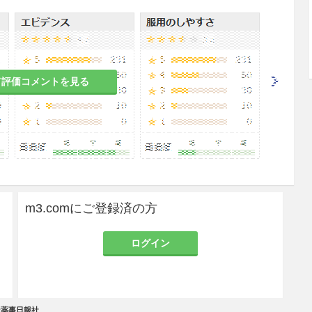
腎機能検査を行うこと。
リゴヌクレオチド製剤の皮下又は静脈内投与後に重
固系異常及び血小板数減少が報告されている。本剤
るため、本剤の投与開始前及び投与期間中は定期的
検査を行うこと。
て評価コメントを見る
剤の投与中及び投与終了後7日間は適切な避妊法を用
.1参照］
m3.comにご登録済の方
のある女性には、治療上の有益性が危険性を上回る
ログイン
すること。
の有益性を考慮し、授乳の継続又は中止を検討する
社薬事日報社