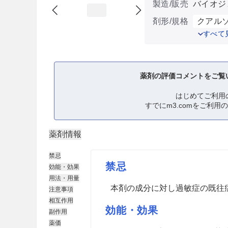
製造/販売
バイオジ
剤形/規格
クアルソ
すべて
薬剤の評価コメントをご覧
はじめてご利用
すでにm3.comをご利用
薬剤情報
禁忌
禁忌
効能・効果
用法・用量
本剤の成分に対し過敏症の既往
注意事項
相互作用
効能・効果
副作用
薬価