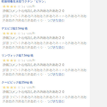
乾燥弱毒生水痘ワクチン「ビケン」
デエビゴ錠2.5mg 他
リンヴォック錠7.5mg 他
クービビック錠25mg 他