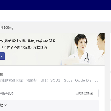
注100mg
へ
g
性側索硬化症）治療剤 注1）SOD1：Super Oxide Dismut
同薬効薬剤
評価を見る
セン