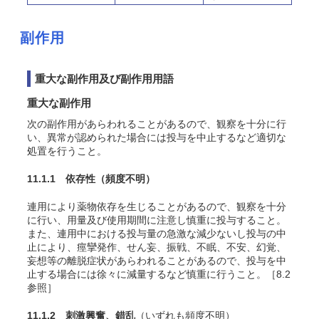
副作用
重大な副作用及び副作用用語
重大な副作用
次の副作用があらわれることがあるので、観察を十分に行
い、異常が認められた場合には投与を中止するなど適切な
処置を行うこと。
11.1.1 依存性
（頻度不明）
連用により薬物依存を生じることがあるので、観察を十分
に行い、用量及び使用期間に注意し慎重に投与すること。
また、連用中における投与量の急激な減少ないし投与の中
止により、痙攣発作、せん妄、振戦、不眠、不安、幻覚、
妄想等の離脱症状があらわれることがあるので、投与を中
止する場合には徐々に減量するなど慎重に行うこと。［8.2
参照］
11.1.2 刺激興奮、錯乱
（いずれも頻度不明）