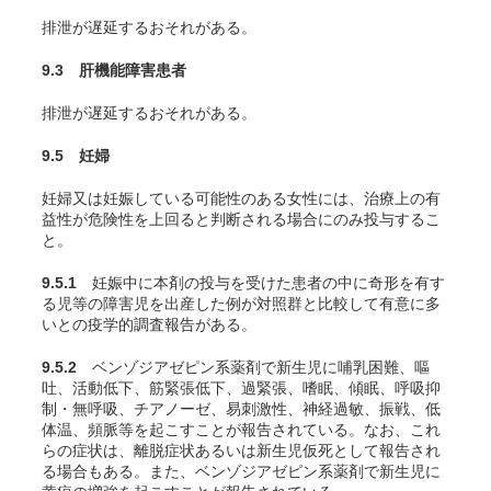
排泄が遅延するおそれがある。
9.3 肝機能障害患者
排泄が遅延するおそれがある。
9.5 妊婦
妊婦又は妊娠している可能性のある女性には、治療上の有
益性が危険性を上回ると判断される場合にのみ投与するこ
と。
9.5.1
妊娠中に本剤の投与を受けた患者の中に奇形を有す
る児等の障害児を出産した例が対照群と比較して有意に多
いとの疫学的調査報告がある。
9.5.2
ベンゾジアゼピン系薬剤で新生児に哺乳困難、嘔
吐、活動低下、筋緊張低下、過緊張、嗜眠、傾眠、呼吸抑
制・無呼吸、チアノーゼ、易刺激性、神経過敏、振戦、低
体温、頻脈等を起こすことが報告されている。なお、これ
らの症状は、離脱症状あるいは新生児仮死として報告され
る場合もある。また、ベンゾジアゼピン系薬剤で新生児に