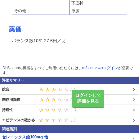
下症状
その他
浮腫
薬価
バランス散10％ 27.6円／ｇ
DI Stationの機能をすべてご利用いただくには、
m3.comへのログイン
が必要で
す。
評価サマリー
総合
ログインして
副作用頻度
評価を見る
持続性
エビデンスの確かさ
関連薬剤
セレコックス錠100mg 他