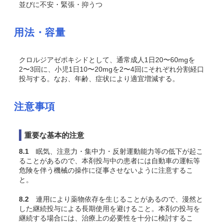
並びに不安・緊張・抑うつ
用法・容量
クロルジアゼポキシドとして、通常成人1日20〜60mgを
2〜3回に、小児1日10〜20mgを2〜4回にそれぞれ分割経口
投与する。なお、年齢、症状により適宜増減する。
注意事項
重要な基本的注意
8.1
眠気、注意力・集中力・反射運動能力等の低下が起こ
ることがあるので、本剤投与中の患者には自動車の運転等
危険を伴う機械の操作に従事させないように注意するこ
と。
8.2
連用により薬物依存を生じることがあるので、漫然と
した継続投与による長期使用を避けること。本剤の投与を
継続する場合には、治療上の必要性を十分に検討するこ