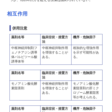
相互作用
併用注意
薬剤名等
臨床症状・措置方
機序・危険因子
法
中枢神経抑制剤フ
中枢神経抑制作用
相加的な増強作用
ェノチアジン誘導
を増強することが
を示す可能性があ
体バルビツール酸
ある。
る。
誘導体等
薬剤名等
臨床症状・措置方
機序・危険因子
法
モノアミン酸化酵
中枢神経抑制作用
モノアミン酸化酵
素阻害剤
を増強することが
素阻害剤の肝ミク
ある。
ロゾーム酵素阻害
等が考えられる。
薬剤名等
臨床症状・措置方
機序・危険因子