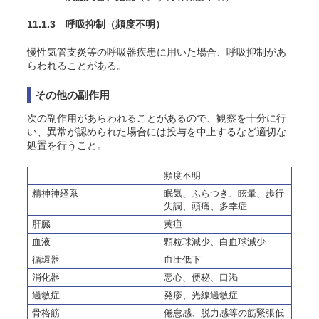
11.1.3 呼吸抑制
（頻度不明）
慢性気管支炎等の呼吸器疾患に用いた場合、呼吸抑制があ
らわれることがある。
その他の副作用
次の副作用があらわれることがあるので、観察を十分に行
い、異常が認められた場合には投与を中止するなど適切な
処置を行うこと。
頻度不明
精神神経系
眠気、ふらつき、眩暈、歩行
失調、頭痛、多幸症
肝臓
黄疸
血液
顆粒球減少、白血球減少
循環器
血圧低下
消化器
悪心、便秘、口渇
過敏症
発疹、光線過敏症
骨格筋
倦怠感、脱力感等の筋緊張低