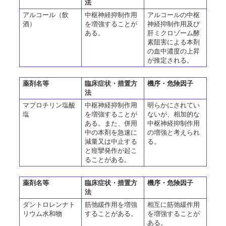
法
アルコール（飲
中枢神経抑制作用
アルコールの中枢
酒）
を増強することが
神経抑制作用及び
ある。
肝ミクロゾーム酵
素阻害による本剤
の血中濃度の上昇
が推定される。
薬剤名等
臨床症状・措置方
機序・危険因子
法
マプロチリン塩酸
中枢神経抑制作用
明らかにされてい
塩
を増強することが
ないが、相加的な
ある。また、併用
中枢神経抑制作用
中の本剤を急速に
の増強と考えられ
減量又は中止する
る。
と痙攣発作が起こ
ることがある。
薬剤名等
臨床症状・措置方
機序・危険因子
法
ダントロレンナト
筋弛緩作用を増強
相互に筋弛緩作用
リウム水和物
することがある。
を増強することが
ある。