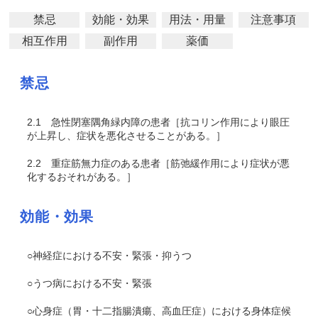
禁忌
効能・効果
用法・用量
注意事項
相互作用
副作用
薬価
禁忌
2.1
急性閉塞隅角緑内障の患者［抗コリン作用により眼圧
が上昇し、症状を悪化させることがある。］
2.2
重症筋無力症のある患者［筋弛緩作用により症状が悪
化するおそれがある。］
効能・効果
○神経症における不安・緊張・抑うつ
○うつ病における不安・緊張
○心身症（胃・十二指腸潰瘍、高血圧症）における身体症候