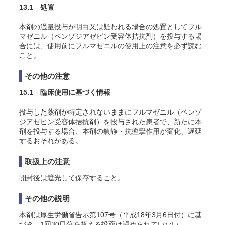
13.1 処置
本剤の過量投与が明白又は疑われる場合の処置としてフル
マゼニル（ベンゾジアゼピン受容体拮抗剤）を投与する場
合には、使用前にフルマゼニルの使用上の注意を必ず読む
こと。
その他の注意
15.1 臨床使用に基づく情報
投与した薬剤が特定されないままにフルマゼニル（ベンゾ
ジアゼピン受容体拮抗剤）を投与された患者で、新たに本
剤を投与する場合、本剤の鎮静・抗痙攣作用が変化、遅延
するおそれがある。
取扱上の注意
開封後は遮光して保存すること。
その他の説明
本剤は厚生労働省告示第107号（平成18年3月6日付）に基
づき、1回30日分を超える投薬は認められていない。