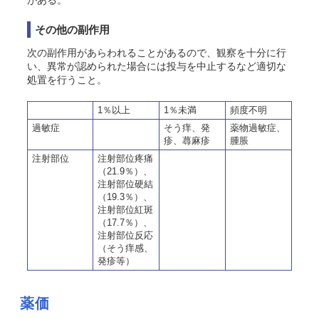
がある。
その他の副作用
次の副作用があらわれることがあるので、観察を十分に行
い、異常が認められた場合には投与を中止するなど適切な
処置を行うこと。
1％以上
1％未満
頻度不明
過敏症
そう痒、発
薬物過敏症
、
疹、蕁麻疹
腫脹
注射部位
注射部位疼痛
（21.9％）、
注射部位硬結
（19.3％）、
注射部位紅斑
（17.7％）、
注射部位反応
（そう痒感、
発疹等）
薬価