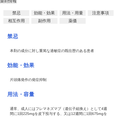
薬剤情報
禁忌
効能・効果
用法・用量
注意事項
相互作用
副作用
薬価
禁忌
本剤の成分に対し重篤な過敏症の既往歴のある患者
効能・効果
片頭痛発作の発症抑制
用法・容量
通常、成人にはフレマネズマブ（遺伝子組換え）として4週
間に1回225mgを皮下投与する、又は12週間に1回675mgを