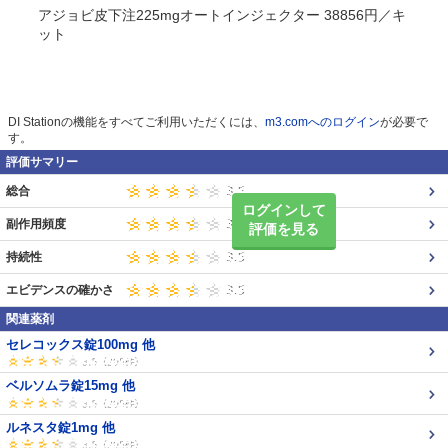
アジョビ皮下注225mgオートインジェクター 38856円／キ
ット
DI Stationの機能をすべてご利用いただくには、
m3.comへのログイン
が必要で
す。
評価サマリー
総合
ログインして
副作用頻度
評価を見る
持続性
エビデンスの確かさ
関連薬剤
セレコックス錠100mg 他
ベルソムラ錠15mg 他
ルネスタ錠1mg 他