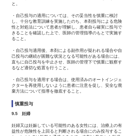
と。
・自己投与の適用については、その妥当性を慎重に検討
し、十分な教育訓練を実施したのち、本剤投与による危険
性と対処法について患者が理解し、患者自ら確実に投与で
きることを確認した上で、医師の管理指導のもとで実施す
ること。
・自己投与適用後、本剤による副作用が疑われる場合や自
己投与の継続が困難な状況となる可能性がある場合には、
直ちに自己投与を中止させ、医師の管理下で慎重に観察す
るなど適切な処置を行うこと。
・自己投与を適用する場合は、使用済みのオートインジェ
クターを再使用しないように患者に注意を促し、安全な廃
棄方法について指導を徹底すること。
慎重投与
9.5 妊婦
妊婦又は妊娠している可能性のある女性には、治療上の有
益性が危険性を上回ると判断される場合にのみ投与するこ