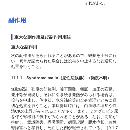
それがある。
副作用
重大な副作用及び副作用用語
重大な副作用
次の副作用があらわれることがあるので、観察を十分に行
い、異常が認められた場合には投与を中止するなど適切な
処置を行うこと。
11.1.1 Syndrome malin（悪性症候群）
（頻度不明）
無動緘黙、強度の筋強剛、嚥下困難、頻脈、血圧の変動、
発汗等が発現し、それに引き続き発熱がみられる場合は、
投与を中止し、体冷却、水分補給等の全身管理とともに適
切な処置を行うこと。本症発症時には、白血球の増加や血
清CKの上昇がみられることが多く、また、ミオグロビン尿
を伴う腎機能の低下がみられることがある。なお、高熱が
持続し、意識障害、呼吸困難、循環虚脱、脱水症状、急性
腎障害へと移行し、死亡した例が報告されている。［9.1.7