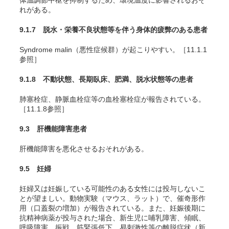
体温調節中枢を抑制するため、環境温度に影響されるおそ
れがある。
9.1.7 脱水・栄養不良状態等を伴う身体的疲弊のある患者
Syndrome malin（悪性症候群）が起こりやすい。［11.1.1
参照］
9.1.8 不動状態、長期臥床、肥満、脱水状態等の患者
肺塞栓症、静脈血栓症等の血栓塞栓症が報告されている。
［11.1.8参照］
9.3 肝機能障害患者
肝機能障害を悪化させるおそれがある。
9.5 妊婦
妊婦又は妊娠している可能性のある女性には投与しないこ
とが望ましい。動物実験（マウス、ラット）で、催奇形作
用（口蓋裂の増加）が報告されている
。また、妊娠後期に
抗精神病薬が投与された場合、新生児に哺乳障害、傾眠、
呼吸障害、振戦、筋緊張低下、易刺激性等の離脱症状（新