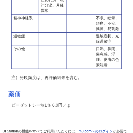
汁分泌、月経
異常
精神神経系
不眠、眩暈、
頭痛、不安、
興奮、易刺激
過敏症
過敏症状、光
線過敏症
その他
口渇、鼻閉、
倦怠感、浮
腫、皮膚の色
素沈着
注）発現頻度は、再評価結果を含む。
薬価
ピーゼットシー散1％ 6.9円／ｇ
DI Stationの機能をすべてご利用いただくには、
m3.comへのログイン
が必要で