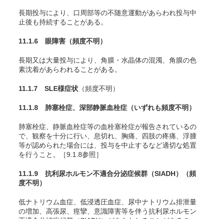
長期投与により、口周部等の不随意運動があらわれ投与中
止後も持続することがある。
11.1.6 眼障害
（頻度不明）
長期又は大量投与により、角膜・水晶体の混濁、角膜の色
素沈着があらわれることがある。
11.1.7 SLE様症状
（頻度不明）
11.1.8 肺塞栓症、深部静脈血栓症
（いずれも頻度不明）
肺塞栓症、静脈血栓症等の血栓塞栓症が報告されているの
で、観察を十分に行い、息切れ、胸痛、四肢の疼痛、浮腫
等が認められた場合には、投与を中止するなど適切な処置
を行うこと。［9.1.8参照］
11.1.9 抗利尿ホルモン不適合分泌症候群（SIADH）
（頻
度不明）
低ナトリウム血症、低浸透圧血症、尿中ナトリウム排泄量
の増加、高張尿、痙攣、意識障害等を伴う抗利尿ホルモン