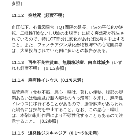
参照］
11.1.2 突然死
（頻度不明）
血圧低下、心電図異常（QT間隔の延長、T波の平低化や逆
転、二峰性T波ないしU波の出現等）に続く突然死が報告さ
れているので、特にQT部分に変化があれば投与を中止する
こと。また、フェノチアジン系化合物投与中の心電図異常
は、大量投与されていた例に多いとの報告がある。
11.1.3 再生不良性貧血、無顆粒球症、白血球減少
（いず
れも頻度不明）［9.1.2参照］
11.1.4 麻痺性イレウス
（0.1％未満）
腸管麻痺（食欲不振、悪心・嘔吐、著しい便秘、腹部の膨
満あるいは弛緩及び腸内容物のうっ滞等）を来し、麻痺性
イレウスに移行することがあるので、腸管麻痺があらわれ
た場合には投与を中止すること。なお、この悪心・嘔吐
は、本剤の制吐作用により不顕性化することもあるので注
意すること。［8.2参照］
11.1.5 遅発性ジスキネジア
（0.1〜5％未満）