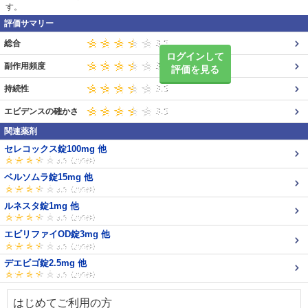
す。
評価サマリー
総合
ログインして
副作用頻度
評価を見る
持続性
エビデンスの確かさ
関連薬剤
セレコックス錠100mg 他
ベルソムラ錠15mg 他
ルネスタ錠1mg 他
エビリファイOD錠3mg 他
デエビゴ錠2.5mg 他
はじめてご利用の方