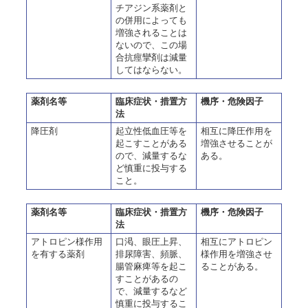
チアジン系薬剤と
の併用によっても
増強されることは
ないので、この場
合抗痙攣剤は減量
してはならない。
薬剤名等
臨床症状・措置方
機序・危険因子
法
降圧剤
起立性低血圧等を
相互に降圧作用を
起こすことがある
増強させることが
ので、減量するな
ある。
ど慎重に投与する
こと。
薬剤名等
臨床症状・措置方
機序・危険因子
法
アトロピン様作用
口渇、眼圧上昇、
相互にアトロピン
を有する薬剤
排尿障害、頻脈、
様作用を増強させ
腸管麻痺等を起こ
ることがある。
すことがあるの
で、減量するなど
慎重に投与するこ