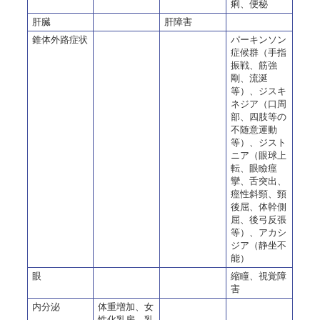
痢、便秘
肝臓
肝障害
錐体外路症状
パーキンソン
症候群（手指
振戦、筋強
剛、流涎
等）、ジスキ
ネジア（口周
部、四肢等の
不随意運動
等）、ジスト
ニア（眼球上
転、眼瞼痙
攣、舌突出、
痙性斜頸、頸
後屈、体幹側
屈、後弓反張
等）、アカシ
ジア（静坐不
能）
眼
縮瞳、視覚障
害
内分泌
体重増加、女
性化乳房、乳