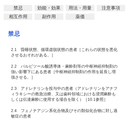
禁忌
効能・効果
用法・用量
注意事項
相互作用
副作用
薬価
禁忌
2.1
昏睡状態、循環虚脱状態の患者［これらの状態を悪化
させるおそれがある。］
2.2
バルビツール酸誘導体・麻酔剤等の中枢神経抑制剤の
強い影響下にある患者［中枢神経抑制剤の作用を延長し増
強させる。］
2.3
アドレナリンを投与中の患者（アドレナリンをアナフ
ィラキシーの救急治療、又は歯科領域における浸潤麻酔も
しくは伝達麻酔に使用する場合を除く）［10.1参照］
2.4
フェノチアジン系化合物及びその類似化合物に対し過
敏症の患者