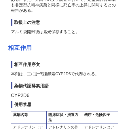
も非定型抗精神病薬と同様に死亡率の上昇に関与するとの
報告がある。
取扱上の注意
アルミ袋開封後は遮光保存すること。
相互作用
相互作用序文
本剤は、主に肝代謝酵素CYP2D6で代謝される。
薬物代謝酵素用語
CYP2D6
併用禁忌
薬剤名等
臨床症状・措置方
機序・危険因子
法
アドレナリン（ア
アドレナリンの作
アドレナリンはア