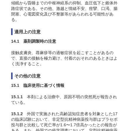
傾眠から昏睡までの中枢神経系の抑制、血圧低下と錐体外
路症状である。その他、激越と情緒不安、痙攣、口渇、腸
閉塞、心電図変化及び不整脈等があらわれる可能性があ
る。
適用上の注意
14.1 薬剤調製時の注意
接触皮膚炎、蕁麻疹等の過敏症状を起こすことがあるの
で、直接の接触を極力避け、付着のおそれのあるときはよ
く洗浄すること。
その他の注意
15.1 臨床使用に基づく情報
15.1.1
本剤による治療中、原因不明の突然死が報告され
ている。
15.1.2
外国で実施された高齢認知症患者を対象とした17
の臨床試験において、非定型抗精神病薬投与群はプラセボ
投与群と比較して死亡率が1.6〜1.7倍高かったとの報告が
ある。また、外国での疫学調査において、定型抗精神病薬