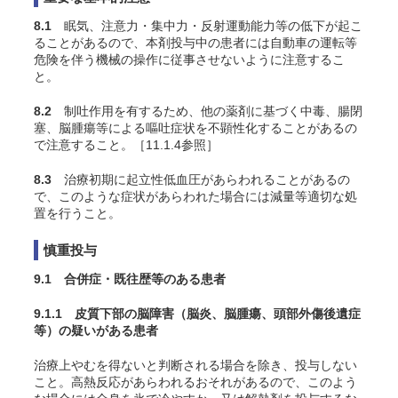
8.1
眠気、注意力・集中力・反射運動能力等の低下が起こ
ることがあるので、本剤投与中の患者には自動車の運転等
危険を伴う機械の操作に従事させないように注意するこ
と。
8.2
制吐作用を有するため、他の薬剤に基づく中毒、腸閉
塞、脳腫瘍等による嘔吐症状を不顕性化することがあるの
で注意すること。［11.1.4参照］
8.3
治療初期に起立性低血圧があらわれることがあるの
で、このような症状があらわれた場合には減量等適切な処
置を行うこと。
慎重投与
9.1 合併症・既往歴等のある患者
9.1.1 皮質下部の脳障害（脳炎、脳腫瘍、頭部外傷後遺症
等）の疑いがある患者
治療上やむを得ないと判断される場合を除き、投与しない
こと。高熱反応があらわれるおそれがあるので、このよう