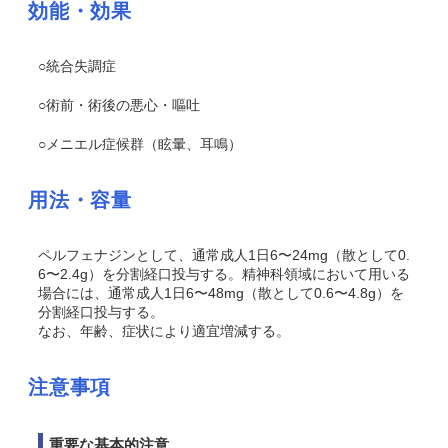
効能・効果
○統合失調症
○術前・術後の悪心・嘔吐
○メニエル症候群（眩暈、耳鳴）
用法・容量
ペルフェナジンとして、通常成人1日6〜24mg（散として0.
6〜2.4g）を分割経口投与する。精神科領域において用いる
場合には、通常成人1日6〜48mg（散として0.6〜4.8g）を
分割経口投与する。
なお、年齢、症状により適宜増減する。
注意事項
重要な基本的注意