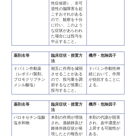
性症候群）、非可
逆性の脳障害を起
こすおそれがある
ので、観察を十分
に行い、このよう
な症状があらわれ
た場合には投与を
中止すること。
薬剤名等
臨床症状・措置方
機序・危険因子
法
ドパミン作動薬
相互に作用を減弱
ドパミン作動性神
（レボドパ製剤、
させることがある
経において、作用
ブロモクリプチン
ので、投与量を調
が拮抗することに
メシル酸塩）
節するなど慎重に
よる。
投与すること。
薬剤名等
臨床症状・措置方
機序・危険因子
法
パロキセチン塩酸
本剤の作用が増強
本剤の代謝が阻害
塩水和物
され、過鎮静及び
され、血中濃度が
錐体外路症状が発
上昇する可能性が
現したとの報告が
ある。