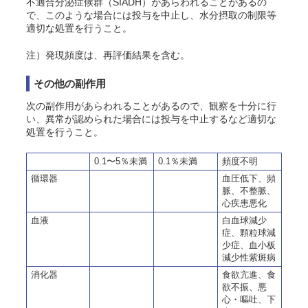
不適合分泌症候群（SIADH）があらわれることがあるの
で、このような場合には投与を中止し、水分摂取の制限等
適切な処置を行うこと
。
注）発現頻度は、再評価結果を含む。
その他の副作用
次の副作用があらわれることがあるので、観察を十分に行
い、異常が認められた場合には投与を中止するなど適切な
処置を行うこと。
0.1〜5％未満
0.1％未満
頻度不明
循環器
血圧低下、頻
脈、不整脈、
心疾患悪化
血液
白血球減少
症、顆粒球減
少症、血小板
減少性紫斑病
消化器
食欲亢進、食
欲不振、悪
心・嘔吐、下