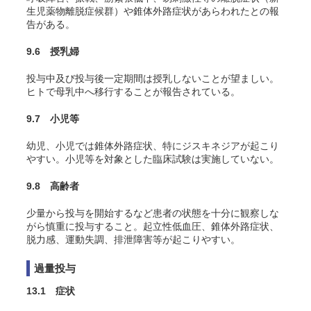
生児薬物離脱症候群）や錐体外路症状があらわれたとの報
告がある。
9.6 授乳婦
投与中及び投与後一定期間は授乳しないことが望ましい。
ヒトで母乳中へ移行することが報告されている。
9.7 小児等
幼児、小児では錐体外路症状、特にジスキネジアが起こり
やすい。小児等を対象とした臨床試験は実施していない。
9.8 高齢者
少量から投与を開始するなど患者の状態を十分に観察しな
がら慎重に投与すること。起立性低血圧、錐体外路症状、
脱力感、運動失調、排泄障害等が起こりやすい。
過量投与
13.1 症状