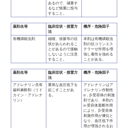
あるので、減量す
るなど慎重に投与
すること。
薬剤名等
臨床症状・措置方
機序・危険因子
法
有機燐殺虫剤
縮瞳、徐脈等の症
本剤は有機燐殺虫
状があらわれるこ
剤の抗コリンエス
とがあるので接触
テラーゼ作用を増
しないように注意
強し毒性を強める
すること。
ことがある。
薬剤名等
臨床症状・措置方
機序・危険因子
法
アドレナリン含有
重篤な血圧低下を
アドレナリンはア
歯科麻酔剤（リド
起こすことがあ
ドレナリン作動性
カイン・アドレナ
る。
α，β-受容体の刺激
リン）
剤であり、本剤の
α-受容体遮断作用
により、β-受容体
刺激作用が優位と
なり、血圧低下作
用が増強されるお