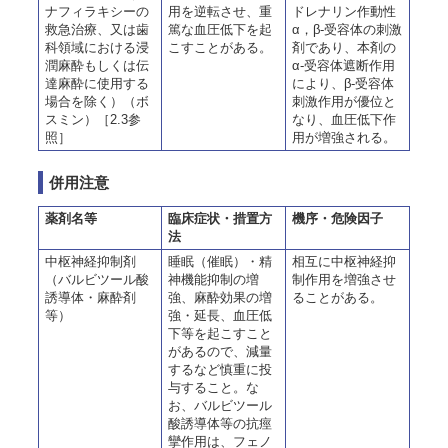
ナフィラキシーの
用を逆転させ、重
ドレナリン作動性
救急治療、又は歯
篤な血圧低下を起
α，β-受容体の刺激
科領域における浸
こすことがある。
剤であり、本剤の
潤麻酔もしくは伝
α-受容体遮断作用
達麻酔に使用する
により、β-受容体
場合を除く）（ボ
刺激作用が優位と
スミン）［2.3参
なり、血圧低下作
照］
用が増強される。
併用注意
薬剤名等
臨床症状・措置方
機序・危険因子
法
中枢神経抑制剤
睡眠（催眠）・精
相互に中枢神経抑
（バルビツール酸
神機能抑制の増
制作用を増強させ
誘導体・麻酔剤
強、麻酔効果の増
ることがある。
等）
強・延長、血圧低
下等を起こすこと
があるので、減量
するなど慎重に投
与すること。な
お、バルビツール
酸誘導体等の抗痙
攣作用は、フェノ