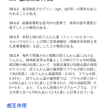
15.1.1
血清免疫グロブリン（IgA、IgG等）の異常があら
われることがある。
15.1.2
経腸栄養剤を投与中の患者で、本剤の血中濃度が
低下したとの報告がある。
15.1.3
本剤と他の抗てんかん薬（フェノバルビタール、
カルバマゼピン）との間に交差過敏症（過敏症症候群を含
む皮膚過敏症）を起こしたとの報告がある。
15.1.4
海外で実施された複数の抗てんかん薬における、
てんかん、精神疾患等を対象とした199のプラセボ対照臨
床試験の検討結果において、自殺念慮及び自殺企図の発現
のリスクが、抗てんかん薬の服用群でプラセボ群と比較し
て約2倍高く（抗てんかん薬服用群：0.43％、プラセボ群：
0.24％）、抗てんかん薬の服用群では、プラセボ群と比べ
1,000人あたり1.9人多いと計算された（95％信頼区間：0.
6〜3.9）。また、てんかん患者のサブグループでは、プラ
セボ群と比べ1,000人あたり2.4人多いと計算されている。
相互作用