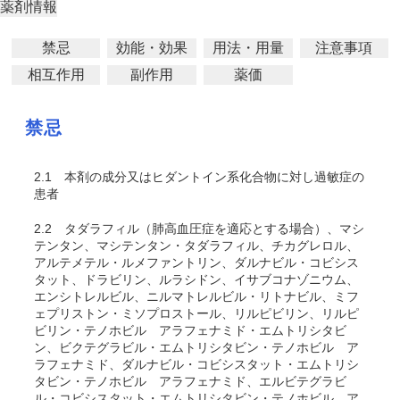
薬剤情報
禁忌
効能・効果
用法・用量
注意事項
相互作用
副作用
薬価
禁忌
2.1
本剤の成分又はヒダントイン系化合物に対し過敏症の
患者
2.2
タダラフィル（肺高血圧症を適応とする場合）、マシ
テンタン、
マシテンタン・タダラフィル、
チカグレロル、
アルテメテル・ルメファントリン、ダルナビル・コビシス
タット、ドラビリン、ルラシドン、イサブコナゾニウム、
エンシトレルビル、ニルマトレルビル・リトナビル、ミフ
ェプリストン・ミソプロストール、リルピビリン、リルピ
ビリン・テノホビル アラフェナミド・エムトリシタビ
ン、ビクテグラビル・エムトリシタビン・テノホビル ア
ラフェナミド、ダルナビル・コビシスタット・エムトリシ
タビン・テノホビル アラフェナミド、エルビテグラビ
ル・コビシスタット・エムトリシタビン・テノホビル ア