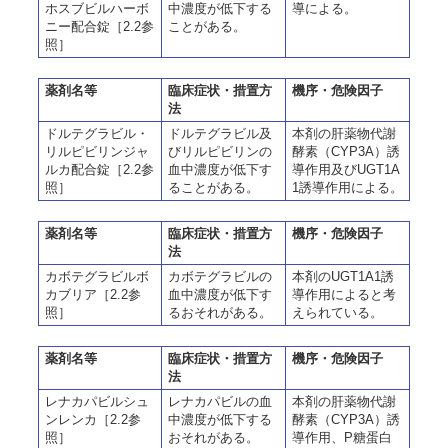
ホスブビルハーボ
中濃度が低下する
導による。
ニー配合錠［2.2参
ことがある。
照］
薬剤名等
臨床症状・措置方
機序・危険因子
法
ドルテグラビル・
ドルテグラビル及
本剤の肝薬物代謝
リルピビリンジャ
びリルピビリンの
酵素（CYP3A）誘
ルカ配合錠［2.2参
血中濃度が低下す
導作用及びUGT1A
照］
ることがある。
1誘導作用による。
薬剤名等
臨床症状・措置方
機序・危険因子
法
カボテグラビルボ
カボテグラビルの
本剤のUGT1A1誘
カブリア［2.2参
血中濃度が低下す
導作用によると考
照］
るおそれがある。
えられている。
薬剤名等
臨床症状・措置方
機序・危険因子
法
レナカパビルシュ
レナカパビルの血
本剤の肝薬物代謝
ンレンカ［2.2参
中濃度が低下する
酵素（CYP3A）誘
照］
おそれがある。
導作用、P糖蛋白