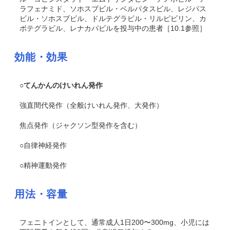
ラフェナミド、ソホスブビル・ベルパタスビル、レジパス
ビル・ソホスブビル、ドルテグラビル・リルピビリン、カ
ボテグラビル、レナカパビルを投与中の患者［10.1参照］
効能・効果
○てんかんのけいれん発作
強直間代発作（全般けいれん発作、大発作）
焦点発作（ジャクソン型発作を含む）
○自律神経発作
○精神運動発作
用法・容量
フェニトインとして、通常成人1日200〜300mg、小児には