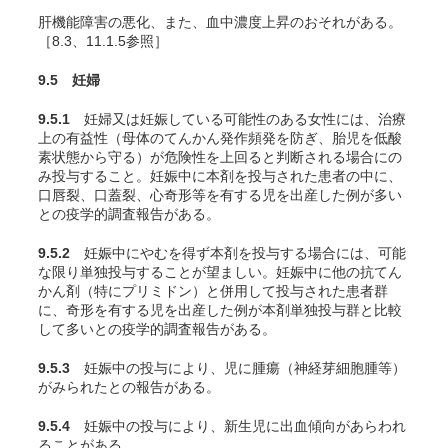
肝機能障害の悪化、また、血中濃度上昇のおそれがある。
［8.3、11.1.5参照］
9.5 妊婦
9.5.1
妊婦又は妊娠している可能性のある女性には、治療
上の有益性（母体のてんかん発作頻発を防ぎ、胎児を低酸
素状態から守る）が危険性を上回ると判断される場合にの
み投与すること。妊娠中に本剤を投与された患者の中に、
口唇裂、口蓋裂、心奇形等を有する児を出産した例が多い
との疫学的調査報告がある。
9.5.2
妊娠中にやむを得ず本剤を投与する場合には、可能
な限り単独投与することが望ましい。妊娠中に他の抗てん
かん剤（特にプリミドン）と併用して投与された患者群
に、奇形を有する児を出産した例が本剤単独投与群と比較
して多いとの疫学的調査報告がある。
9.5.3
妊娠中の投与により、児に腫瘍（神経芽細胞腫等）
がみられたとの報告がある。
9.5.4
妊娠中の投与により、新生児に出血傾向があらわれ
ることがある。