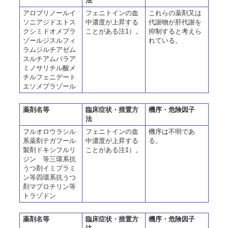
法
アロプリノールイ
フェニトインの血
これらの薬剤又は
ソニアジドエトス
中濃度が上昇する
代謝物が肝代謝を
クシミドオメプラ
ことがある注1）。
抑制すると考えら
ゾールジスルフィ
れている。
ラムジルチアゼム
スルチアムパラア
ミノサリチル酸メ
チルフェニデート
エソメプラゾール
薬剤名等
臨床症状・措置方
機序・危険因子
法
フルオロウラシル
フェニトインの血
機序は不明であ
系薬剤テガフール
中濃度が上昇する
る。
製剤ドキシフルリ
ことがある注1）。
ジン 等三環系抗
うつ剤イミプラミ
ン等四環系抗うつ
剤マプロチリン等
トラゾドン
薬剤名等
臨床症状・措置方
機序・危険因子