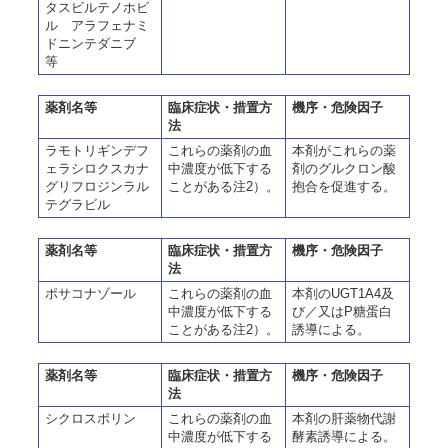
タスビルテノホビ
ル アラフェナミ
ドニンテダニブ
等
薬剤名等
臨床症状・措置方
機序・危険因子
法
ラモトリギンデフ
これらの薬剤の血
本剤がこれらの薬
ェラシロクスカナ
中濃度が低下する
剤のグルクロン酸
グリフロジンラル
ことがある注2）。
抱合を促進する。
テグラビル
薬剤名等
臨床症状・措置方
機序・危険因子
法
ポサコナゾール
これらの薬剤の血
本剤のUGT1A4及
中濃度が低下する
び／又はP糖蛋白
ことがある注2）。
誘導による。
薬剤名等
臨床症状・措置方
機序・危険因子
法
シクロスポリン
これらの薬剤の血
本剤の肝薬物代謝
中濃度が低下する
酵素誘導による。