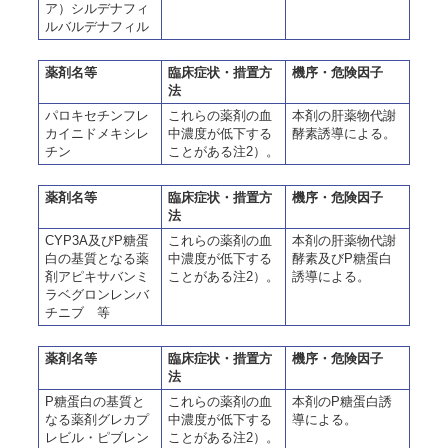
ア）シルデナフィ
ルバルデナフィル
薬剤名等
臨床症状・措置方
機序・危険因子
法
パロキセチンフレ
これらの薬剤の血
本剤の肝薬物代謝
カイニドメキシレ
中濃度が低下する
酵素誘導による。
チン
ことがある注2）。
薬剤名等
臨床症状・措置方
機序・危険因子
法
CYP3A及びP糖蛋
これらの薬剤の血
本剤の肝薬物代謝
白の基質となる薬
中濃度が低下する
酵素及びP糖蛋白
剤アピキサバンミ
ことがある注2）。
誘導による。
ラベグロンレンバ
チニブ 等
薬剤名等
臨床症状・措置方
機序・危険因子
法
P糖蛋白の基質と
これらの薬剤の血
本剤のP糖蛋白誘
なる薬剤グレカプ
中濃度が低下する
導による。
レビル・ピブレン
ことがある注2）。