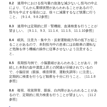
8.2
連用中における投与量の急激な減少ないし投与の中止
により、てんかん重積状態があらわれることがあるので、
投与を中止する場合には、徐々に減量するなど慎重に行う
こと。［9.1.4、9.8.2参照］
8.3
連用中は定期的に肝・腎機能、血液検査を行うことが
望ましい。［9.1.1、9.3、11.1.4、11.1.5、11.1.10参照］
8.4
眠気、注意力・集中力・反射運動能力等の低下が起こ
ることがあるので、本剤投与中の患者には自動車の運転な
ど危険を伴う機械の操作に従事させないよう注意するこ
と。
8.5
長期投与例で、小脳萎縮があらわれることがあり、持
続した本剤の血中濃度上昇との関連が示唆されているの
で、小脳症状（眼振、構音障害、運動失調等）に注意し、
定期的に検査を行うなど観察を十分に行うこと。［11.1.8
参照］
8.6
複視、視覚障害、眼振、白内障があらわれることがあ
るので、定期的に視力検査を行うことが望ましい。［11.2
参照］