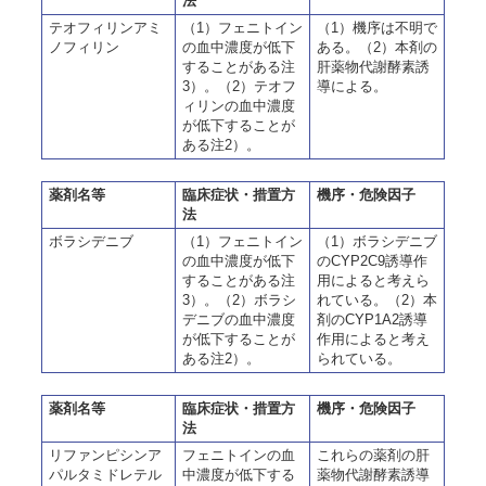
法
テオフィリンアミ
（1）フェニトイン
（1）機序は不明で
ノフィリン
の血中濃度が低下
ある。（2）本剤の
することがある注
肝薬物代謝酵素誘
3）。（2）テオフ
導による。
ィリンの血中濃度
が低下することが
ある注2）。
薬剤名等
臨床症状・措置方
機序・危険因子
法
ボラシデニブ
（1）フェニトイン
（1）ボラシデニブ
の血中濃度が低下
のCYP2C9誘導作
することがある注
用によると考えら
3）。（2）ボラシ
れている。（2）本
デニブの血中濃度
剤のCYP1A2誘導
が低下することが
作用によると考え
ある注2）。
られている。
薬剤名等
臨床症状・措置方
機序・危険因子
法
リファンピシンア
フェニトインの血
これらの薬剤の肝
パルタミドレテル
中濃度が低下する
薬物代謝酵素誘導