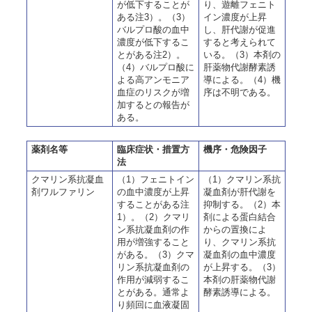
が低下することが
り、遊離フェニト
ある注3）。（3）
イン濃度が上昇
バルプロ酸の血中
し、肝代謝が促進
濃度が低下するこ
すると考えられて
とがある注2）。
いる。（3）本剤の
（4）バルプロ酸に
肝薬物代謝酵素誘
よる高アンモニア
導による。（4）機
血症のリスクが増
序は不明である。
加するとの報告が
ある。
薬剤名等
臨床症状・措置方
機序・危険因子
法
クマリン系抗凝血
（1）フェニトイン
（1）クマリン系抗
剤ワルファリン
の血中濃度が上昇
凝血剤が肝代謝を
することがある注
抑制する。（2）本
1）。（2）クマリ
剤による蛋白結合
ン系抗凝血剤の作
からの置換によ
用が増強すること
り、クマリン系抗
がある。（3）クマ
凝血剤の血中濃度
リン系抗凝血剤の
が上昇する。（3）
作用が減弱するこ
本剤の肝薬物代謝
とがある。通常よ
酵素誘導による。
り頻回に血液凝固