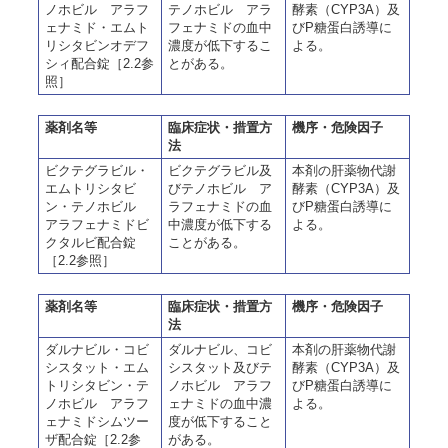
ノホビル アラフ
テノホビル アラ
酵素（CYP3A）及
ェナミド・エムト
フェナミドの血中
びP糖蛋白誘導に
リシタビンオデフ
濃度が低下するこ
よる。
シィ配合錠［2.2参
とがある。
照］
薬剤名等
臨床症状・措置方
機序・危険因子
法
ビクテグラビル・
ビクテグラビル及
本剤の肝薬物代謝
エムトリシタビ
びテノホビル ア
酵素（CYP3A）及
ン・テノホビル
ラフェナミドの血
びP糖蛋白誘導に
アラフェナミドビ
中濃度が低下する
よる。
クタルビ配合錠
ことがある。
［2.2参照］
薬剤名等
臨床症状・措置方
機序・危険因子
法
ダルナビル・コビ
ダルナビル、コビ
本剤の肝薬物代謝
シスタット・エム
シスタット及びテ
酵素（CYP3A）及
トリシタビン・テ
ノホビル アラフ
びP糖蛋白誘導に
ノホビル アラフ
ェナミドの血中濃
よる。
ェナミドシムツー
度が低下すること
ザ配合錠［2.2参
がある。