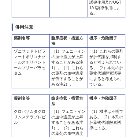
誘導作用及びUGT
1A1誘導作用によ
る。
併用注意
薬剤名等
臨床症状・措置方
機序・危険因子
法
ゾニサミドトピラ
（1）フェニトイン
（1）これらの薬剤
マートボリコナゾ
の血中濃度が上昇
が肝代謝を抑制す
ールスチリペント
することがある注
ると考えられてい
ールブリーバラセ
1）。（2）これら
る。（2）本剤の肝
タム
の薬剤の血中濃度
薬物代謝酵素誘導
が低下することが
によると考えられ
ある注2）。
ている。
薬剤名等
臨床症状・措置方
機序・危険因子
法
クロバザムタクロ
（1）フェニトイン
（1）機序は不明で
リムステラプレビ
の血中濃度が上昇
ある。（2）本剤の
ル
することがある注
肝薬物代謝酵素誘
1）。（2）これら
導による。
の薬剤の血中濃度