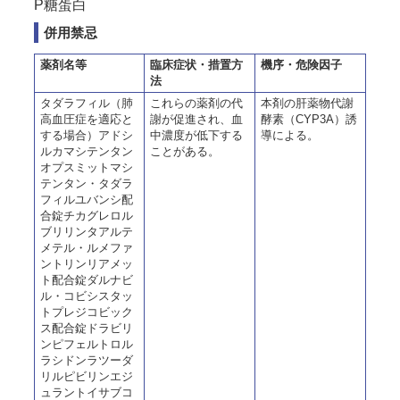
P糖蛋白
併用禁忌
薬剤名等
臨床症状・措置方
機序・危険因子
法
タダラフィル（肺
これらの薬剤の代
本剤の肝薬物代謝
高血圧症を適応と
謝が促進され、血
酵素（CYP3A）誘
する場合）アドシ
中濃度が低下する
導による。
ルカマシテンタン
ことがある。
オプスミットマシ
テンタン・タダラ
フィルユバンシ配
合錠チカグレロル
ブリリンタアルテ
メテル・ルメファ
ントリンリアメッ
ト配合錠ダルナビ
ル・コビシスタッ
トプレジコビック
ス配合錠ドラビリ
ンピフェルトロル
ラシドンラツーダ
リルピビリンエジ
ュラントイサブコ