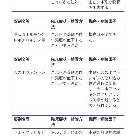
ことがある注2）。
また、本剤が吸収
を阻害する。
薬剤名等
臨床症状・措置方
機序・危険因子
法
甲状腺ホルモン剤
これらの薬剤の血
機序は不明であ
レボチロキシン等
中濃度が低下する
る。
ことがある注2）。
薬剤名等
臨床症状・措置方
機序・危険因子
法
カスポファンギン
これらの薬剤の血
本剤がカスポファ
中濃度が低下する
ンギンの取り込み
ことがある注2）。
輸送過程に影響
し、カスポファン
ギンのクリアラン
ス誘導が起こると
考えられている。
薬剤名等
臨床症状・措置方
機序・危険因子
法
ドルテグラビルド
ドルテグラビルの
本剤の肝薬物代謝