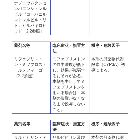
ナゾニウムクレセ
ンバエンシトレル
ビルゾコーバニル
マトレルビル・リ
トナビルパキロビ
ッド［2.2参照］
薬剤名等
臨床症状・措置方
機序・危険因子
法
ミフェプリスト
ミフェプリストン
本剤の肝薬物代謝
ン・ミソプロスト
の血中濃度が低下
酵素（CYP3A）誘
ールメフィーゴ
し、効果が減弱す
導による。
［2.2参照］
るおそれがある。
本剤を中止してミ
フェプリストンを
用いる場合は、本
剤の影響がなくな
るまで投与しない
こと。
薬剤名等
臨床症状・措置方
機序・危険因子
法
リルピビリン・テ
リルピビリン及び
本剤の肝薬物代謝