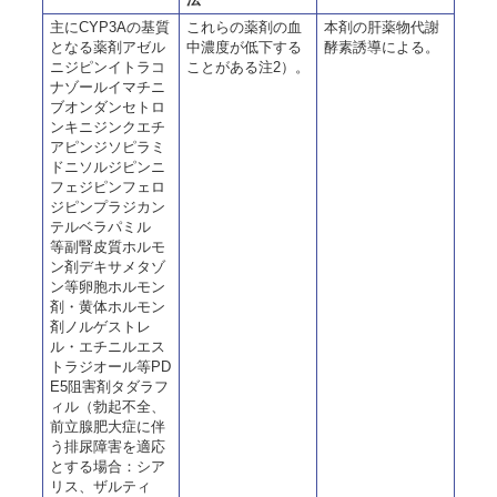
主にCYP3Aの基質
これらの薬剤の血
本剤の肝薬物代謝
となる薬剤アゼル
中濃度が低下する
酵素誘導による。
ニジピンイトラコ
ことがある注2）。
ナゾールイマチニ
ブオンダンセトロ
ンキニジンクエチ
アピンジソピラミ
ドニソルジピンニ
フェジピンフェロ
ジピンプラジカン
テルベラパミル
等副腎皮質ホルモ
ン剤デキサメタゾ
ン等卵胞ホルモン
剤・黄体ホルモン
剤ノルゲストレ
ル・エチニルエス
トラジオール等PD
E5阻害剤タダラフ
ィル（勃起不全、
前立腺肥大症に伴
う排尿障害を適応
とする場合：シア
リス、ザルティ