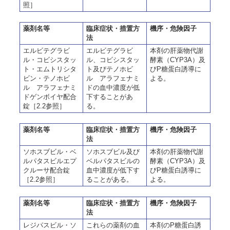
照］
薬剤名等
臨床症状・措置方
機序・危険因子
法
エルビテグラビ
エルビテグラビ
本剤の肝薬物代謝
ル・コビシスタッ
ル、コビシスタッ
酵素（CYP3A）及
ト・エムトリシタ
ト及びテノホビ
びP糖蛋白誘導に
ビン・テノホビ
ル アラフェナミ
よる。
ル アラフェナミ
ドの血中濃度が低
ドゲンボイヤ配合
下することがあ
錠［2.2参照］
る。
薬剤名等
臨床症状・措置方
機序・危険因子
法
ソホスブビル・ベ
ソホスブビル及び
本剤の肝薬物代謝
ルパタスビルエプ
ベルパタスビルの
酵素（CYP3A）及
クルーサ配合錠
血中濃度が低下す
びP糖蛋白誘導に
［2.2参照］
ることがある。
よる。
薬剤名等
臨床症状・措置方
機序・危険因子
法
レジパスビル・ソ
これらの薬剤の血
本剤のP糖蛋白誘