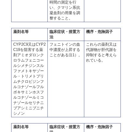
時間の測定を行
い、クマリン系抗
凝血剤の用量を調
整すること。
薬剤名等
臨床症状・措置方
機序・危険因子
法
CYP2C9又はCYP2
フェニトインの血
これらの薬剤又は
C19を阻害する薬
中濃度が上昇する
代謝物が肝代謝を
剤アミオダロンク
ことがある注1）。
抑制すると考えら
ロラムフェニコー
れている。
ルシメチジンスル
ファメトキサゾー
ル・トリメトプリ
ムチクロピジンフ
ルコナゾールフル
ボキサミンホスフ
ルコナゾールミコ
ナゾールセリチニ
ブアシミニブニチ
シノン
薬剤名等
臨床症状・措置方
機序・危険因子