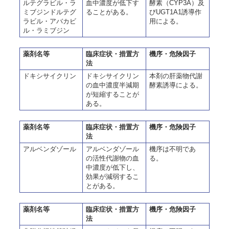
ルテグラビル・ラ
血中濃度が低下す
酵素（CYP3A）及
ミブジンドルテグ
ることがある。
びUGT1A1誘導作
ラビル・アバカビ
用による。
ル・ラミブジン
薬剤名等
臨床症状・措置方
機序・危険因子
法
ドキシサイクリン
ドキシサイクリン
本剤の肝薬物代謝
の血中濃度半減期
酵素誘導による。
が短縮することが
ある。
薬剤名等
臨床症状・措置方
機序・危険因子
法
アルベンダゾール
アルベンダゾール
機序は不明であ
の活性代謝物の血
る。
中濃度が低下し、
効果が減弱するこ
とがある。
薬剤名等
臨床症状・措置方
機序・危険因子
法