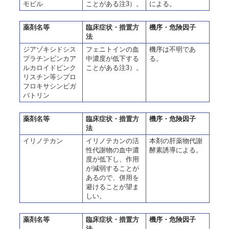
モビル
ことがある注3）。
による。
薬剤名等
臨床症状・措置方
機序・危険因子
法
ジアゾキシドシス
フェニトインの血
機序は不明であ
プラチンビンカア
中濃度が低下する
る。
ルカロイドビンク
ことがある注3）。
リスチン等シプロ
フロキサシンビガ
バトリン
薬剤名等
臨床症状・措置方
機序・危険因子
法
イリノテカン
イリノテカンの活
本剤の肝薬物代謝
性代謝物の血中濃
酵素誘導による。
度が低下し、作用
が減弱することが
あるので、併用を
避けることが望ま
しい。
薬剤名等
臨床症状・措置方
機序・危険因子
法