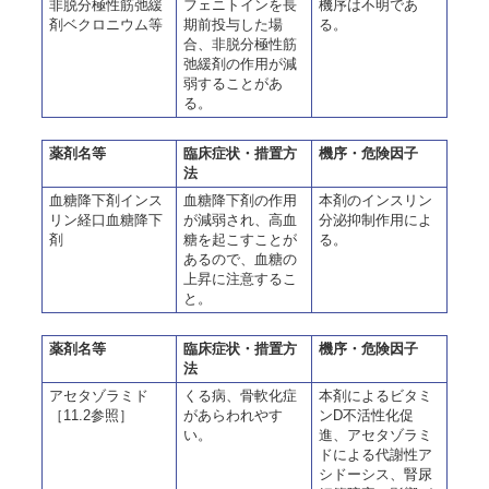
非脱分極性筋弛緩
フェニトインを長
機序は不明であ
剤ベクロニウム等
期前投与した場
る。
合、非脱分極性筋
弛緩剤の作用が減
弱することがあ
る。
薬剤名等
臨床症状・措置方
機序・危険因子
法
血糖降下剤インス
血糖降下剤の作用
本剤のインスリン
リン経口血糖降下
が減弱され、高血
分泌抑制作用によ
剤
糖を起こすことが
る。
あるので、血糖の
上昇に注意するこ
と。
薬剤名等
臨床症状・措置方
機序・危険因子
法
アセタゾラミド
くる病、骨軟化症
本剤によるビタミ
［11.2参照］
があらわれやす
ンD不活性化促
い。
進、アセタゾラミ
ドによる代謝性ア
シドーシス、腎尿