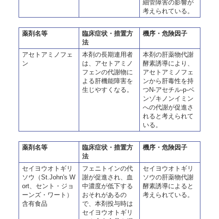
細管障害の影響が
考えられている。
薬剤名等
臨床症状・措置方
機序・危険因子
法
アセトアミノフェ
本剤の長期連用者
本剤の肝薬物代謝
ン
は、アセトアミノ
酵素誘導により、
フェンの代謝物に
アセトアミノフェ
よる肝機能障害を
ンから肝毒性を持
生じやすくなる。
つN-アセチル-p-ベ
ンゾキノンイミン
への代謝が促進さ
れると考えられて
いる。
薬剤名等
臨床症状・措置方
機序・危険因子
法
セイヨウオトギリ
フェニトインの代
セイヨウオトギリ
ソウ（St.John's W
謝が促進され、血
ソウの肝薬物代謝
ort、セント・ジョ
中濃度が低下する
酵素誘導によると
ーンズ・ワート）
おそれがあるの
考えられている。
含有食品
で、本剤投与時は
セイヨウオトギリ