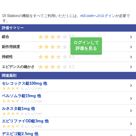
DI Stationの機能をすべてご利用いただくには、
m3.comへのログイン
が必要で
す。
評価サマリー
総合
ログインして
副作用頻度
評価を見る
持続性
エビデンスの確かさ
関連薬剤
セレコックス錠100mg 他
ベルソムラ錠15mg 他
ルネスタ錠1mg 他
エビリファイOD錠3mg 他
デエビゴ錠2.5mg 他