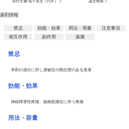
添付文書/電子添文（PDF）
論文検索
薬剤情報
禁忌
効能・効果
用法・用量
注意事項
相互作用
副作用
薬価
禁忌
本剤の成分に対し過敏症の既往歴のある患者
効能・効果
神経障害性疼痛、線維筋痛症に伴う疼痛
用法・容量