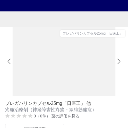
プレガバリンカプセル25mg「日医工」
プレガバリンカプセル25mg「日医工」 他
疼痛治療剤（神経障害性疼痛・線維筋痛症）
0（0件）
薬の評価を見る