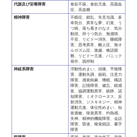
代謝及び栄養障害
食欲不振、食欲亢進、高脂血
症、高血糖
精神障害
不眠症、錯乱、失見当識、多
幸気分、異常な夢、幻覚、う
つ病、落ち着きのなさ、気分
動揺、抑うつ気分、無感情、
不安、リビドー消失、睡眠障
害、思考異常、離人症、無オ
ルガズム症、激越、喚語困
難、リビドー亢進、パニック
発作、脱抑制
神経系障害
浮動性めまい、頭痛、平衡障
害、運動失調、振戦、注意力
障害、感覚鈍麻、嗜眠、構語
障害、記憶障害、健忘、錯感
覚、協調運動異常、鎮静、認
知障害、ミオクローヌス、反
射消失、ジスキネジー、精神
運動亢進、体位性めまい、知
覚過敏、味覚異常、灼熱感、
失神、精神的機能障害、会話
障害、昏迷、嗅覚錯誤、書字
障害