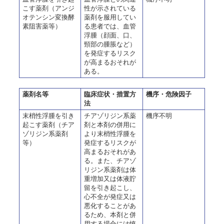
こす薬剤（アンジ
性が示されている
オテンシン変換酵
薬剤を服用してい
素阻害薬等）
る患者では、血管
浮腫（顔面、口、
頸部の腫脹など）
を発症するリスク
が高まるおそれが
ある。
薬剤名等
臨床症状・措置方
機序・危険因子
法
末梢性浮腫を引き
チアゾリジン系薬
機序不明
起こす薬剤（チア
剤と本剤の併用に
ゾリジン系薬剤
より末梢性浮腫を
等）
発症するリスクが
高まるおそれがあ
る。また、チアゾ
リジン系薬剤は体
重増加又は体液貯
留を引き起こし、
心不全が発症又は
悪化することがあ
るため、本剤と併
用する場合には慎