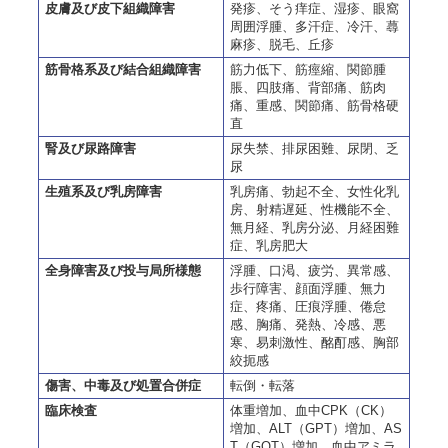
皮膚及び皮下組織障害
発疹、そう痒症、湿疹、眼窩
周囲浮腫、多汗症、冷汗、蕁
麻疹、脱毛、丘疹
筋骨格系及び結合組織障害
筋力低下、筋痙縮、関節腫
脹、四肢痛、背部痛、筋肉
痛、重感、関節痛、筋骨格硬
直
腎及び尿路障害
尿失禁、排尿困難、尿閉、乏
尿
生殖系及び乳房障害
乳房痛、勃起不全、女性化乳
房、射精遅延、性機能不全、
無月経、乳房分泌、月経困難
症、乳房肥大
全身障害及び投与局所様態
浮腫、口渇、疲労、異常感、
歩行障害、顔面浮腫、無力
症、疼痛、圧痕浮腫、倦怠
感、胸痛、発熱、冷感、悪
寒、易刺激性、酩酊感、胸部
絞扼感
傷害、中毒及び処置合併症
転倒・転落
臨床検査
体重増加、血中CPK（CK）
増加、ALT（GPT）増加、AS
T（GOT）増加、血中アミラ