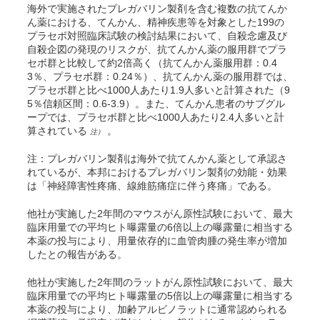
海外で実施されたプレガバリン製剤を含む複数の抗てんか
ん薬における、てんかん、精神疾患等を対象とした199の
プラセボ対照臨床試験の検討結果において、自殺念慮及び
自殺企図の発現のリスクが、抗てんかん薬の服用群でプラ
セボ群と比較して約2倍高く（抗てんかん薬服用群：0.4
3％、プラセボ群：0.24％）、抗てんかん薬の服用群では、
プラセボ群と比べ1000人あたり1.9人多いと計算された（9
5％信頼区間：0.6-3.9）。また、てんかん患者のサブグル
ープでは、プラセボ群と比べ1000人あたり2.4人多いと計
算されている
。
注）
注：プレガバリン製剤は海外で抗てんかん薬として承認さ
れているが、本邦におけるプレガバリン製剤の効能・効果
は「神経障害性疼痛、線維筋痛症に伴う疼痛」である。
他社が実施した2年間のマウスがん原性試験において、最大
臨床用量での平均ヒト曝露量の6倍以上の曝露量に相当する
本薬の投与により、用量依存的に血管肉腫の発生率が増加
したとの報告がある。
他社が実施した2年間のラットがん原性試験において、最大
臨床用量での平均ヒト曝露量の5倍以上の曝露量に相当する
本薬の投与により、加齢アルビノラットに通常認められる