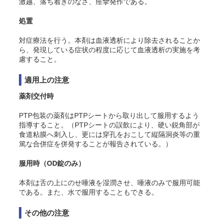
激越、落ち着きのなさ、痙攣発作である。
処置
対症療法を行う。本剤は血液透析により除去されることか
ら、発現している症状の程度に応じて血液透析の実施を考
慮すること。
適用上の注意
薬剤交付時
PTP包装の薬剤はPTPシートから取り出して服用するよう
指導すること。（PTPシートの誤飲により、硬い鋭角部が
食道粘膜へ刺入し、更には穿孔をおこして縦隔洞炎等の重
篤な合併症を併発することが報告されている。）
服用時（OD錠のみ）
本剤は舌の上にのせ唾液を湿潤させ、唾液のみで服用可能
である。また、水で服用することもできる。
その他の注意