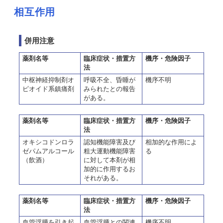
相互作用
併用注意
薬剤名等
臨床症状・措置方
機序・危険因子
法
中枢神経抑制剤オ
呼吸不全、昏睡が
機序不明
ピオイド系鎮痛剤
みられたとの報告
がある。
薬剤名等
臨床症状・措置方
機序・危険因子
法
オキシコドンロラ
認知機能障害及び
相加的な作用によ
ゼパムアルコール
粗大運動機能障害
る
（飲酒）
に対して本剤が相
加的に作用するお
それがある。
薬剤名等
臨床症状・措置方
機序・危険因子
法
血管浮腫を引き起
血管浮腫との関連
機序不明