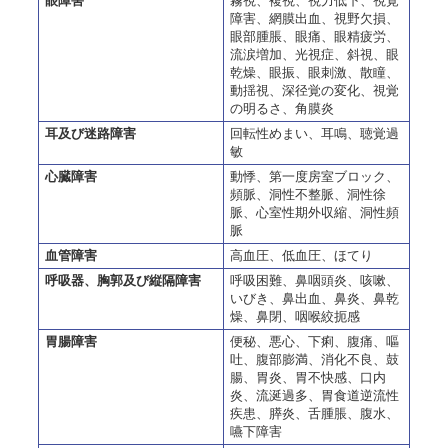
眼障害
霧視、複視、視力低下、視覚
障害、網膜出血、視野欠損、
眼部腫脹、眼痛、眼精疲労、
流涙増加、光視症、斜視、眼
乾燥、眼振、眼刺激、散瞳、
動揺視、深径覚の変化、視覚
の明るさ、角膜炎
耳及び迷路障害
回転性めまい、耳鳴、聴覚過
敏
心臓障害
動悸、第一度房室ブロック、
頻脈、洞性不整脈、洞性徐
脈、心室性期外収縮、洞性頻
脈
血管障害
高血圧、低血圧、ほてり
呼吸器、胸郭及び縦隔障害
呼吸困難、鼻咽頭炎、咳嗽、
いびき、鼻出血、鼻炎、鼻乾
燥、鼻閉、咽喉絞扼感
胃腸障害
便秘、悪心、下痢、腹痛、嘔
吐、腹部膨満、消化不良、鼓
腸、胃炎、胃不快感、口内
炎、流涎過多、胃食道逆流性
疾患、膵炎、舌腫脹、腹水、
嚥下障害