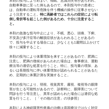
本剤の投与によりめまい、傾眠、意識消失等があらわれ、
自動車事故に至った例もあるので、本剤投与中の患者に
は、自動車の運転等危険を伴う機械の操作に従事させない
よう注意すること。
特に高齢者ではこれらの症状により転
倒し骨折等を起こした例があるため、十分に注意するこ
と。
本剤の急激な投与中止により、不眠、悪心、頭痛、下痢、
不安及び多汗症等の離脱症状があらわれることがあるの
で、投与を中止する場合には、少なくとも1週間以上かけて
徐々に減量すること。
本剤の投与により体重増加を来すことがあるので、肥満に
注意し、肥満の徴候があらわれた場合は、食事療法、運動
療法等の適切な処置を行うこと。特に、投与量の増加、あ
るいは長期投与に伴い体重増加が認められることがあるた
め、定期的に体重計測を実施すること。
本剤の投与により、弱視、視覚異常、霧視、複視等の眼障
害が生じる可能性があるので、診察時に、眼障害について
問診を行う等注意し、異常が認められた場合には適切な処
置を行うこと。［「その他の注意」の項参照］
本剤による神経障害性疼痛の治療は原因療法ではなく対症