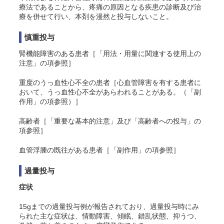
療法であることから、疼痛の原因となる疾患の診断及び治
療を併せて行い、本剤を漫然と投与しないこと。
慎重投与
腎機能障害のある患者［「用法・用量に関連する使用上の
注意」の項参照］
重度のうっ血性心不全の患者［心血管障害を有する患者に
おいて、うっ血性心不全があらわれることがある。（「副
作用」の項参照）］
高齢者［「重要な基本的注意」及び「高齢者への投与」の
項参照］
血管浮腫の既往がある患者［「副作用」の項参照］
過量投与
症状
15gまでの過量投与例が報告されており、過量投与時にみ
られた主な症状は、情動障害、傾眠、錯乱状態、抑うつ、