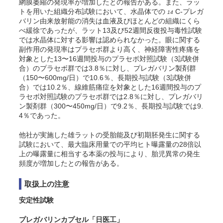
網膜萎縮の発現率が増加したとの報告がある。また、ラッ
トを用いた組織分布試験において、水晶体での
C-プレガ
14
バリン由来放射能の消失は血液及びほとんどの組織にくら
べ緩徐であったが、ラット13及び52週間反復投与毒性試験
では水晶体に対する影響は認められなかった。眼に関する
副作用の発現率はプラセボ群より高く、神経障害性疼痛を
対象とした13〜16週間投与のプラセボ対照試験（3試験併
合）のプラセボ群では3.8％に対し、プレガバリン製剤群
（150〜600mg/日）で10.6％、長期投与試験（3試験併
合）では10.2％、線維筋痛症を対象とした16週間投与のプ
ラセボ対照試験のプラセボ群では2.8％に対し、プレガバリ
ン製剤群（300〜450mg/日）で9.2％、長期投与試験では9.
4％であった。
他社が実施した雄ラットの受胎能及び初期胚発生に関する
試験において、最大臨床用量での平均ヒト曝露量の28倍以
上の曝露量に相当する本薬の投与により、胎児異常の発生
頻度が増加したとの報告がある。
取扱上の注意
安定性試験
プレガバリンカプセル「日医工」