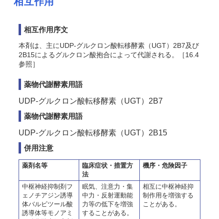
相互作用
相互作用序文
本剤は、主にUDP-グルクロン酸転移酵素（UGT）2B7及び
2B15によるグルクロン酸抱合によって代謝される。［16.4
参照］
薬物代謝酵素用語
UDP-グルクロン酸転移酵素（UGT）2B7
薬物代謝酵素用語
UDP-グルクロン酸転移酵素（UGT）2B15
併用注意
薬剤名等
臨床症状・措置方
機序・危険因子
法
中枢神経抑制剤フ
眠気、注意力・集
相互に中枢神経抑
ェノチアジン誘導
中力・反射運動能
制作用を増強する
体バルビツール酸
力等の低下を増強
ことがある。
誘導体等モノアミ
することがある。