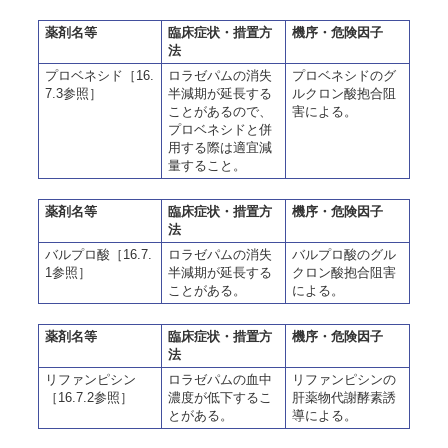
薬剤名等
臨床症状・措置方
機序・危険因子
法
プロベネシド［16.
ロラゼパムの消失
プロベネシドのグ
7.3参照］
半減期が延長する
ルクロン酸抱合阻
ことがあるので、
害による。
プロベネシドと併
用する際は適宜減
量すること。
薬剤名等
臨床症状・措置方
機序・危険因子
法
バルプロ酸［16.7.
ロラゼパムの消失
バルプロ酸のグル
1参照］
半減期が延長する
クロン酸抱合阻害
ことがある。
による。
薬剤名等
臨床症状・措置方
機序・危険因子
法
リファンピシン
ロラゼパムの血中
リファンピシンの
［16.7.2参照］
濃度が低下するこ
肝薬物代謝酵素誘
とがある。
導による。