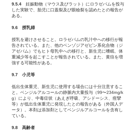
9.5.4
妊娠動物（マウス及びラット）にロラゼパムを投与
した実験で、胎児に口蓋裂及び眼瞼裂を認めたとの報告が
ある
。
9.6 授乳婦
授乳を避けさせること。ロラゼパムの乳汁中への移行が報
告されている
。また、他のベンゾジアゼピン系化合物（ジ
アゼパム）でもヒト母乳中への移行と、新生児に嗜眠、体
重減少等を起こすことが報告されている。また、黄疸を増
強する可能性がある。
9.7 小児等
低出生体重児、新生児に使用する場合には十分注意するこ
と。ベンジルアルコールの静脈内大量投与（99〜234mg/k
g）により、中毒症状（あえぎ呼吸、アシドーシス、痙攣
等）が低出生体重児に発現したとの報告がある（外国人デ
ータ）。本剤は添加剤としてベンジルアルコールを含有し
ている。
9.8 高齢者