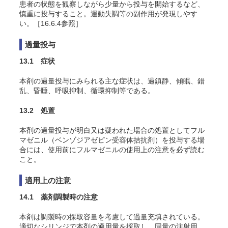
患者の状態を観察しながら少量から投与を開始するなど、
慎重に投与すること。運動失調等の副作用が発現しやす
い。［16.6.4参照］
過量投与
13.1 症状
本剤の過量投与にみられる主な症状は、過鎮静、傾眠、錯
乱、昏睡、呼吸抑制、循環抑制等である。
13.2 処置
本剤の過量投与が明白又は疑われた場合の処置としてフル
マゼニル（ベンゾジアゼピン受容体拮抗剤）を投与する場
合には、使用前にフルマゼニルの使用上の注意を必ず読む
こと。
適用上の注意
14.1 薬剤調製時の注意
本剤は調製時の採取容量を考慮して過量充填されている。
適切なシリンジで本剤の適用量を採取し、同量の注射用