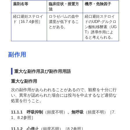
薬剤名等
臨床症状・措置方
機序・危険因子
法
経口避妊ステロイ
ロラゼパムの血中
経口避妊ステロイ
ド［16.7.4参照］
濃度が低下するこ
ドのUDP-グルクロ
とがある。
ン酸転移酵素（UG
T）誘導作用によ
ると考えられる。
副作用
重大な副作用及び副作用用語
重大な副作用
次の副作用があらわれることがあるので、観察を十分に行
い、異常が認められた場合には投与を中止するなど適切な
処置を行うこと。
11.1.1 呼吸抑制
（頻度不明）
、無呼吸
（頻度不明）［7.
1、8.2参照］
11.1.2 心停止
（頻度不明）［8.2参照］