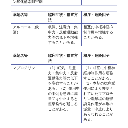
ン酸化酵素阻害剤
薬剤名等
臨床症状・措置方
機序・危険因子
法
アルコール（飲
眠気、注意力・集
相互に中枢神経抑
酒）
中力・反射運動能
制作用を増強する
力等の低下を増強
ことがある。
することがある。
薬剤名等
臨床症状・措置方
機序・危険因子
法
マプロチリン
（1）眠気、注意
（1）相互に中枢神
力・集中力・反射
経抑制作用を増強
運動能力等の低下
することがある。
を増強することが
（2）本剤の抗痙攣
ある。（2）併用中
作用により抑制さ
の本剤を急速に減
れていたマプロチ
量又は中止すると
リン塩酸塩の痙攣
痙攣発作が起こる
誘発作用が本剤の
ことがある。
減量・中止により
あらわれることが
ある。