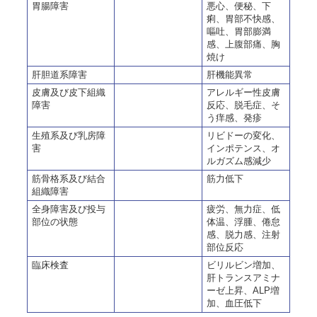
胃腸障害
悪心、便秘、下
痢、胃部不快感、
嘔吐、胃部膨満
感、上腹部痛、胸
焼け
肝胆道系障害
肝機能異常
皮膚及び皮下組織
アレルギー性皮膚
障害
反応、脱毛症、そ
う痒感、発疹
生殖系及び乳房障
リビドーの変化、
害
インポテンス、オ
ルガズム感減少
筋骨格系及び結合
筋力低下
組織障害
全身障害及び投与
疲労、無力症、低
部位の状態
体温、浮腫、倦怠
感、脱力感、注射
部位反応
臨床検査
ビリルビン増加、
肝トランスアミナ
ーゼ上昇、ALP増
加、血圧低下