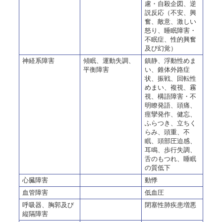
慮・自殺企図、逆
説反応（不安、興
奮、敵意、激しい
怒り、睡眠障害・
不眠症、性的興奮
及び幻覚）
神経系障害
傾眠、運動失調、
鎮静、浮動性めま
平衡障害
い、錐体外路症
状、振戦、回転性
めまい、複視、霧
視、構語障害・不
明瞭発語、頭痛、
痙攣発作、健忘、
ふらつき、立ちく
らみ、頭重、不
眠、頭部圧迫感、
耳鳴、歩行失調、
舌のもつれ、睡眠
の質低下
心臓障害
動悸
血管障害
低血圧
呼吸器、胸郭及び
閉塞性肺疾患増悪
縦隔障害