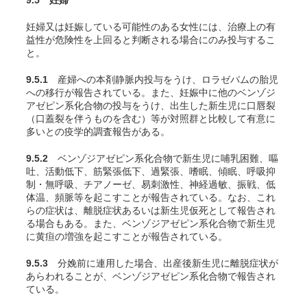
9.5 妊婦
妊婦又は妊娠している可能性のある女性には、治療上の有
益性が危険性を上回ると判断される場合にのみ投与するこ
と。
9.5.1
産婦への本剤静脈内投与をうけ、ロラゼパムの胎児
への移行が報告されている
。また、妊娠中に他のベンゾジ
アゼピン系化合物の投与をうけ、出生した新生児に口唇裂
（口蓋裂を伴うものを含む）等が対照群と比較して有意に
多いとの疫学的調査報告がある。
9.5.2
ベンゾジアゼピン系化合物で新生児に哺乳困難、嘔
吐、活動低下、筋緊張低下、過緊張、嗜眠、傾眠、呼吸抑
制・無呼吸、チアノーゼ、易刺激性、神経過敏、振戦、低
体温、頻脈等を起こすことが報告されている。なお、これ
らの症状は、離脱症状あるいは新生児仮死として報告され
る場合もある。また、ベンゾジアゼピン系化合物で新生児
に黄疸の増強を起こすことが報告されている。
9.5.3
分娩前に連用した場合、出産後新生児に離脱症状が
あらわれることが、ベンゾジアゼピン系化合物で報告され
ている。