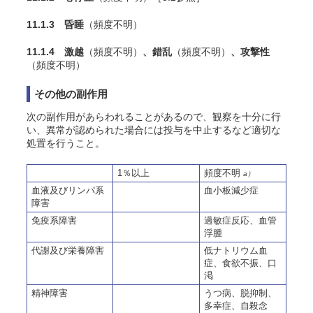
11.1.3 昏睡
（頻度不明）
11.1.4 激越
（頻度不明）
、錯乱
（頻度不明）
、攻撃性
（頻度不明）
その他の副作用
次の副作用があらわれることがあるので、観察を十分に行
い、異常が認められた場合には投与を中止するなど適切な
処置を行うこと。
1％以上
頻度不明
a）
血液及びリンパ系
血小板減少症
障害
免疫系障害
過敏症反応、血管
浮腫
代謝及び栄養障害
低ナトリウム血
症、食欲不振、口
渇
精神障害
うつ病、脱抑制、
多幸症、自殺念