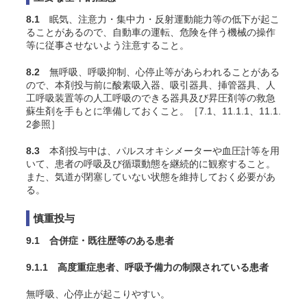
8.1
眠気、注意力・集中力・反射運動能力等の低下が起こ
ることがあるので、自動車の運転、危険を伴う機械の操作
等に従事させないよう注意すること。
8.2
無呼吸、呼吸抑制、心停止等があらわれることがある
ので、本剤投与前に酸素吸入器、吸引器具、挿管器具、人
工呼吸装置等の人工呼吸のできる器具及び昇圧剤等の救急
蘇生剤を手もとに準備しておくこと。［7.1、11.1.1、11.1.
2参照］
8.3
本剤投与中は、パルスオキシメーターや血圧計等を用
いて、患者の呼吸及び循環動態を継続的に観察すること。
また、気道が閉塞していない状態を維持しておく必要があ
る。
慎重投与
9.1 合併症・既往歴等のある患者
9.1.1 高度重症患者、呼吸予備力の制限されている患者
無呼吸、心停止が起こりやすい。