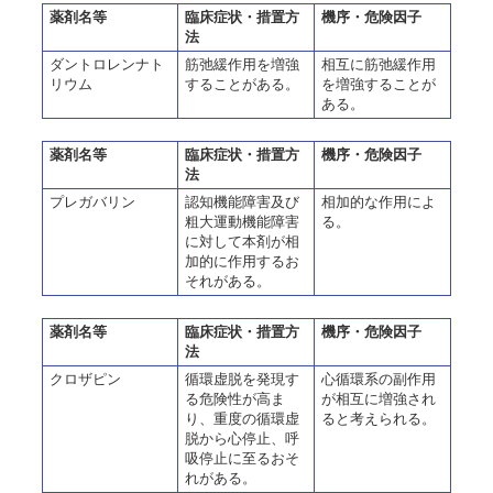
薬剤名等
臨床症状・措置方
機序・危険因子
法
ダントロレンナト
筋弛緩作用を増強
相互に筋弛緩作用
リウム
することがある。
を増強することが
ある。
薬剤名等
臨床症状・措置方
機序・危険因子
法
プレガバリン
認知機能障害及び
相加的な作用によ
粗大運動機能障害
る。
に対して本剤が相
加的に作用するお
それがある。
薬剤名等
臨床症状・措置方
機序・危険因子
法
クロザピン
循環虚脱を発現す
心循環系の副作用
る危険性が高ま
が相互に増強され
り、重度の循環虚
ると考えられる。
脱から心停止、呼
吸停止に至るおそ
れがある。