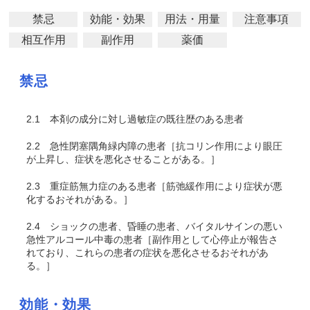
禁忌
効能・効果
用法・用量
注意事項
相互作用
副作用
薬価
禁忌
2.1
本剤の成分に対し過敏症の既往歴のある患者
2.2
急性閉塞隅角緑内障の患者［抗コリン作用により眼圧
が上昇し、症状を悪化させることがある。］
2.3
重症筋無力症のある患者［筋弛緩作用により症状が悪
化するおそれがある。］
2.4
ショックの患者、昏睡の患者、バイタルサインの悪い
急性アルコール中毒の患者［副作用として心停止が報告さ
れており、これらの患者の症状を悪化させるおそれがあ
る。］
効能・効果