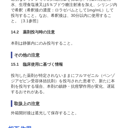
水、生理食塩液又は5％ブドウ糖注射液を加え、シリンジ内
で希釈（希釈後の濃度：ロラゼパムとして1mg/mL）して
投与すること。なお、希釈後は、30分以内に使用するこ
と。［3.1参照］
14.2 薬剤投与時の注意
本剤は静脈内にのみ投与すること。
その他の注意
15.1 臨床使用に基づく情報
投与した薬剤が特定されないままにフルマゼニル（ベンゾ
ジアゼピン受容体拮抗剤）を投与された患者で、新たに本
剤を投与する場合、本剤の鎮静・抗痙攣作用が変化、遅延
するおそれがある。
取扱上の注意
外箱開封後は遮光して保存すること。