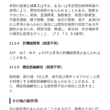
本剤の急激な減量又は中止、あるいは非定型抗精神病薬の
併用により、悪性症候群があらわれることがある。観察を
十分に行い、発熱、意識障害、無動無言、高度の筋硬直、
不随意運動、嚥下困難、頻脈、血圧の変動、発汗、血清CK
の上昇等があらわれた場合には悪性症候群の症状である可
能性があるため、再投与後、漸減し、体冷却、水分補給等
の適切な処置を行うこと。［7.2、7.3、8.3参照］
11.1.4 肝機能障害
（頻度不明）
AST、ALT、Al-P、γ-GTP上昇等の肝機能障害があらわれる
ことがある。
11.1.5 横紋筋融解症
（頻度不明）
筋肉痛、脱力感、CK上昇、血中及び尿中ミオグロビン上昇
を特徴とする横紋筋融解症があらわれることがある。ま
た、横紋筋融解症による急性腎不全の発症に注意するこ
と。
その他の副作用
次の副作用があらわれることがあるので、観察を十分に行