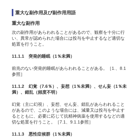
重大な副作用及び副作用用語
重大な副作用
次の副作用があらわれることがあるので、観察を十分に行
い、異常が認められた場合には投与を中止するなど適切な
処置を行うこと。
11.1.1 突発的睡眠
（1％未満）
前兆のない突発的睡眠があらわれることがある。［1.、8.1
参照］
11.1.2 幻覚
（7.6％）
、妄想
（1％未満）
、せん妄
（1％未
満）
、錯乱
（頻度不明）
幻覚（主に幻視）、妄想、せん妄、錯乱があらわれること
があるので、このような場合には、減量又は投与を中止す
るとともに、必要に応じて抗精神病薬を使用するなどの適
切な処置を行うこと。［7.1、9.1.1参照］
11.1.3 悪性症候群
（1％未満）