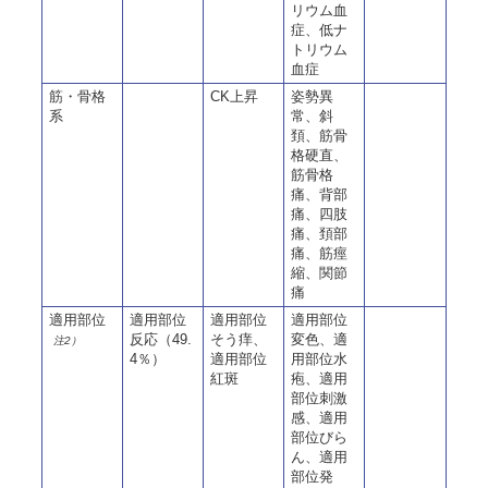
リウム血
症、低ナ
トリウム
血症
筋・骨格
CK上昇
姿勢異
系
常、斜
頚、筋骨
格硬直、
筋骨格
痛、背部
痛、四肢
痛、頚部
痛、筋痙
縮、関節
痛
適用部位
適用部位
適用部位
適用部位
反応（49.
そう痒、
変色、適
注2）
4％）
適用部位
用部位水
紅斑
疱、適用
部位刺激
感、適用
部位びら
ん、適用
部位発