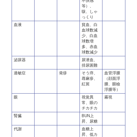
不快感
等）、
咳、しゃ
っくり
血液
貧血、白
血球数減
少、白血
球数増
多、赤血
球数減少
泌尿器
尿潜血、
排尿困難
過敏症
発疹
そう痒、
血管浮腫
蕁麻疹、
（顔面浮
紅斑
腫、眼瞼
浮腫等）
眼
視覚異
霧視
常、眼の
チカチカ
腎臓
BUN上
昇、尿糖
代謝
血糖上
昇、低カ