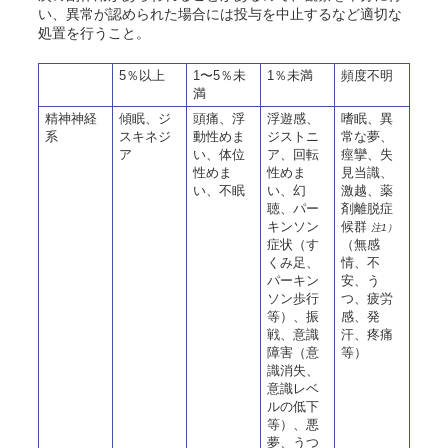
い、異常が認められた場合には投与を中止するなど適切な
処置を行うこと。
5％以上
1〜5％未
1％未満
頻度不明
満
精神神経
傾眠、ジ
頭痛、浮
浮遊感、
嗜眠、異
系
スキネジ
動性めま
ジストニ
常な夢、
ア
い、体位
ア、回転
痙攣、失
性めま
性めま
見当識、
い、不眠
い、幻
激越、薬
聴、パー
剤離脱症
キンソン
候群
注1）
症状（す
（無感
くみ足、
情、不
パーキン
安、う
ソン歩行
つ、疲労
等）、振
感、発
戦、意識
汗、疼痛
障害（意
等）
識消失、
意識レベ
ルの低下
等）、悪
夢、うつ