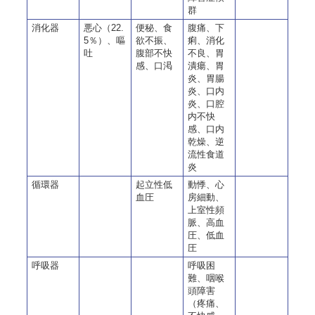
群
消化器
悪心（22.
便秘、食
腹痛、下
5％）、嘔
欲不振、
痢、消化
吐
腹部不快
不良、胃
感、口渇
潰瘍、胃
炎、胃腸
炎、口内
炎、口腔
内不快
感、口内
乾燥、逆
流性食道
炎
循環器
起立性低
動悸、心
血圧
房細動、
上室性頻
脈、高血
圧、低血
圧
呼吸器
呼吸困
難、咽喉
頭障害
（疼痛、