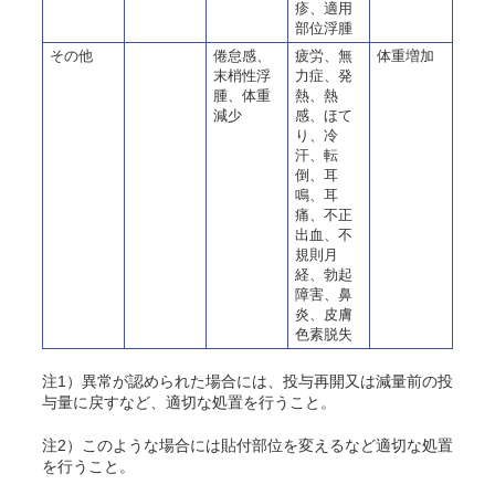
疹、適用
部位浮腫
その他
倦怠感、
疲労、無
体重増加
末梢性浮
力症、発
腫、体重
熱、熱
減少
感、ほて
り、冷
汗、転
倒、耳
鳴、耳
痛、不正
出血、不
規則月
経、勃起
障害、鼻
炎、皮膚
色素脱失
注1）異常が認められた場合には、投与再開又は減量前の投
与量に戻すなど、適切な処置を行うこと。
注2）このような場合には貼付部位を変えるなど適切な処置
を行うこと。