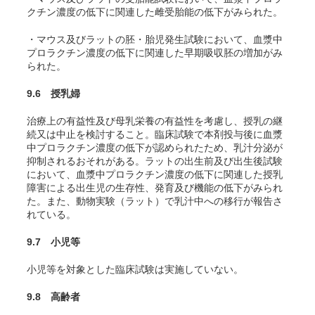
クチン濃度の低下に関連した雌受胎能の低下がみられた
。
・マウス及びラットの胚・胎児発生試験において、血漿中
プロラクチン濃度の低下に関連した早期吸収胚の増加がみ
られた
。
9.6 授乳婦
治療上の有益性及び母乳栄養の有益性を考慮し、授乳の継
続又は中止を検討すること。臨床試験で本剤投与後に血漿
中プロラクチン濃度の低下が認められたため、乳汁分泌が
抑制されるおそれがある。ラットの出生前及び出生後試験
において、血漿中プロラクチン濃度の低下に関連した授乳
障害による出生児の生存性、発育及び機能の低下がみられ
た
。また、動物実験（ラット）で乳汁中への移行が報告さ
れている
。
9.7 小児等
小児等を対象とした臨床試験は実施していない。
9.8 高齢者