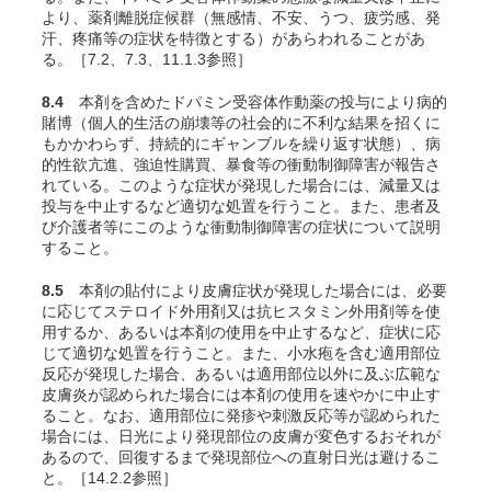
より、薬剤離脱症候群（無感情、不安、うつ、疲労感、発
汗、疼痛等の症状を特徴とする）があらわれることがあ
る。［7.2、7.3、11.1.3参照］
8.4
本剤を含めたドパミン受容体作動薬の投与により病的
賭博（個人的生活の崩壊等の社会的に不利な結果を招くに
もかかわらず、持続的にギャンブルを繰り返す状態）、病
的性欲亢進、強迫性購買、暴食等の衝動制御障害が報告さ
れている。このような症状が発現した場合には、減量又は
投与を中止するなど適切な処置を行うこと。また、患者及
び介護者等にこのような衝動制御障害の症状について説明
すること。
8.5
本剤の貼付により皮膚症状が発現した場合には、必要
に応じてステロイド外用剤又は抗ヒスタミン外用剤等を使
用するか、あるいは本剤の使用を中止するなど、症状に応
じて適切な処置を行うこと。また、小水疱を含む適用部位
反応が発現した場合、あるいは適用部位以外に及ぶ広範な
皮膚炎が認められた場合には本剤の使用を速やかに中止す
ること。なお、適用部位に発疹や刺激反応等が認められた
場合には、日光により発現部位の皮膚が変色するおそれが
あるので、回復するまで発現部位への直射日光は避けるこ
と。［14.2.2参照］