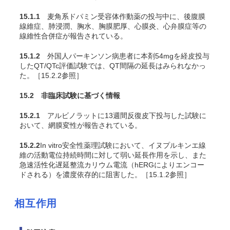
15.1.1
麦角系ドパミン受容体作動薬の投与中に、後腹膜
線維症、肺浸潤、胸水、胸膜肥厚、心膜炎、心弁膜症等の
線維性合併症が報告されている。
15.1.2
外国人パーキンソン病患者に本剤54mgを経皮投与
したQT/QTc評価試験では、QT間隔の延長はみられなかっ
た
。［15.2.2参照］
15.2 非臨床試験に基づく情報
15.2.1
アルビノラットに13週間反復皮下投与した試験に
おいて、網膜変性が報告されている
。
15.2.2
In vitro
安全性薬理試験において、イヌプルキンエ線
維の活動電位持続時間に対して弱い延長作用を示し、また
急速活性化遅延整流カリウム電流（hERGによりエンコー
ドされる）を濃度依存的に阻害した
。［15.1.2参照］
相互作用