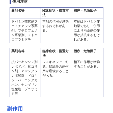
併用注意
薬剤名等
臨床症状・措置方
機序・危険因子
法
ドパミン拮抗剤フ
本剤の作用が減弱
本剤はドパミン作
ェノチアジン系薬
するおそれがあ
動薬であり、併用
剤、ブチロフェノ
る。
により両薬剤の作
ン系薬剤、メトク
用が拮抗するおそ
ロプラミド等
れがある。
薬剤名等
臨床症状・措置方
機序・危険因子
法
抗パーキンソン剤
ジスキネジア、幻
相互に作用が増強
レボドパ、抗コリ
覚、錯乱等の副作
することがある。
ン剤、アマンタジ
用が増強すること
ン塩酸塩、ドロキ
がある。
シドパ、エンタカ
ポン、セレギリン
塩酸塩、ゾニサミ
ド等
副作用