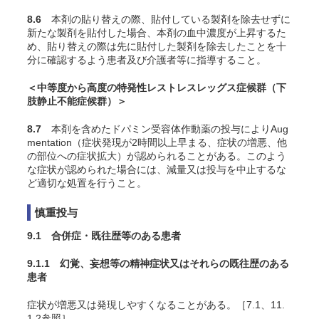
8.6
本剤の貼り替えの際、貼付している製剤を除去せずに
新たな製剤を貼付した場合、本剤の血中濃度が上昇するた
め、貼り替えの際は先に貼付した製剤を除去したことを十
分に確認するよう患者及び介護者等に指導すること。
＜中等度から高度の特発性レストレスレッグス症候群（下
肢静止不能症候群）＞
8.7
本剤を含めたドパミン受容体作動薬の投与によりAug
mentation（症状発現が2時間以上早まる、症状の増悪、他
の部位への症状拡大）が認められることがある。このよう
な症状が認められた場合には、減量又は投与を中止するな
ど適切な処置を行うこと。
慎重投与
9.1 合併症・既往歴等のある患者
9.1.1 幻覚、妄想等の精神症状又はそれらの既往歴のある
患者
症状が増悪又は発現しやすくなることがある。［7.1、11.
1.2参照］