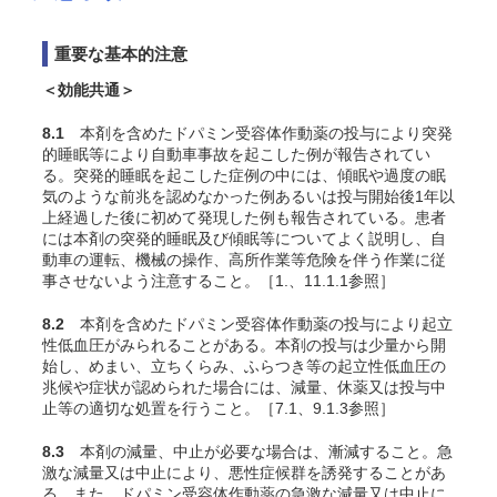
重要な基本的注意
＜効能共通＞
8.1
本剤を含めたドパミン受容体作動薬の投与により突発
的睡眠等により自動車事故を起こした例が報告されてい
る。突発的睡眠を起こした症例の中には、傾眠や過度の眠
気のような前兆を認めなかった例あるいは投与開始後1年以
上経過した後に初めて発現した例も報告されている。患者
には本剤の突発的睡眠及び傾眠等についてよく説明し、自
動車の運転、機械の操作、高所作業等危険を伴う作業に従
事させないよう注意すること。［1.、11.1.1参照］
8.2
本剤を含めたドパミン受容体作動薬の投与により起立
性低血圧がみられることがある。本剤の投与は少量から開
始し、めまい、立ちくらみ、ふらつき等の起立性低血圧の
兆候や症状が認められた場合には、減量、休薬又は投与中
止等の適切な処置を行うこと。［7.1、9.1.3参照］
8.3
本剤の減量、中止が必要な場合は、漸減すること。急
激な減量又は中止により、悪性症候群を誘発することがあ
る。また、ドパミン受容体作動薬の急激な減量又は中止に