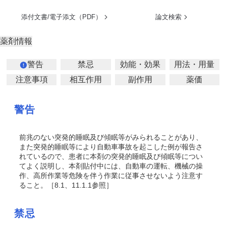
添付文書/電子添文（PDF）
論文検索
薬剤情報
警告
禁忌
効能・効果
用法・用量
注意事項
相互作用
副作用
薬価
警告
前兆のない突発的睡眠及び傾眠等がみられることがあり、
また突発的睡眠等により自動車事故を起こした例が報告さ
れているので、患者に本剤の突発的睡眠及び傾眠等につい
てよく説明し、本剤貼付中には、自動車の運転、機械の操
作、高所作業等危険を伴う作業に従事させないよう注意す
ること。［8.1、11.1.1参照］
禁忌