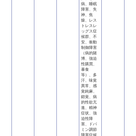
病、睡眠
障害、失
神、焦
燥、レス
トレスレ
ッグス症
候群、不
安、衝動
制御障害
（病的賭
博、強迫
性購買、
暴食
等）、多
汗、味覚
異常、感
覚鈍麻、
錯覚、病
的性欲亢
進、精神
症状、強
迫性障
害、ドパ
ミン調節
障害症候