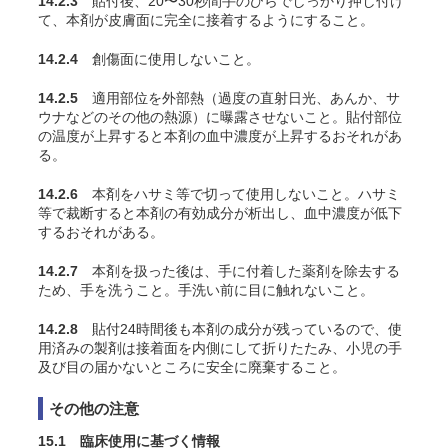
14.2.3
貼付後、20〜30秒間手のひらでしっかり押し付け
て、本剤が皮膚面に完全に接着するようにすること。
14.2.4
創傷面に使用しないこと。
14.2.5
適用部位を外部熱（過度の直射日光、あんか、サ
ウナなどのその他の熱源）に曝露させないこと。貼付部位
の温度が上昇すると本剤の血中濃度が上昇するおそれがあ
る。
14.2.6
本剤をハサミ等で切って使用しないこと。ハサミ
等で裁断すると本剤の有効成分が析出し、血中濃度が低下
するおそれがある。
14.2.7
本剤を扱った後は、手に付着した薬剤を除去する
ため、手を洗うこと。手洗い前に目に触れないこと。
14.2.8
貼付24時間後も本剤の成分が残っているので、使
用済みの製剤は接着面を内側にして折りたたみ、小児の手
及び目の届かないところに安全に廃棄すること。
その他の注意
15.1 臨床使用に基づく情報