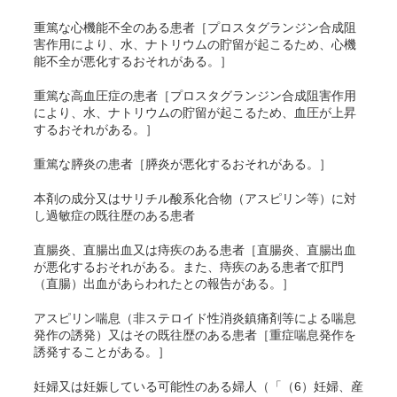
重篤な心機能不全のある患者［プロスタグランジン合成阻
害作用により、水、ナトリウムの貯留が起こるため、心機
能不全が悪化するおそれがある。］
重篤な高血圧症の患者［プロスタグランジン合成阻害作用
により、水、ナトリウムの貯留が起こるため、血圧が上昇
するおそれがある。］
重篤な膵炎の患者［膵炎が悪化するおそれがある。］
本剤の成分又はサリチル酸系化合物（アスピリン等）に対
し過敏症の既往歴のある患者
直腸炎、直腸出血又は痔疾のある患者［直腸炎、直腸出血
が悪化するおそれがある。また、痔疾のある患者で肛門
（直腸）出血があらわれたとの報告がある。］
アスピリン喘息（非ステロイド性消炎鎮痛剤等による喘息
発作の誘発）又はその既往歴のある患者［重症喘息発作を
誘発することがある。］
妊婦又は妊娠している可能性のある婦人（「（6）妊婦、産