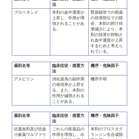
法
プロベネシド
本剤の血中濃度が
腎尿細管での両薬
上昇し、作用が増
の排泄部位での競
強されることがあ
合、本剤の胆汁排
る。
泄減少により、本
剤の排泄が抑制さ
れ血中濃度が上昇
するためと考えら
れている。
薬剤名等
臨床症状・措置方
機序・危険因子
法
アスピリン
消化器系の副作用
機序不明
の発現率が上昇す
る。また、本剤の
作用が減弱される
ことがある。
薬剤名等
臨床症状・措置方
機序・危険因子
法
抗凝血剤及び抗血
これらの医薬品の
本剤のプロスタグ
小板薬ワルファリ
作用を増強し、出
ランジン生合成阻