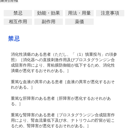
禁忌
効能・効果
用法・用量
注意事項
相互作用
副作用
薬価
禁忌
消化性潰瘍のある患者（ただし、「（1）慎重投与」の項参
照）［消化器への直接刺激作用及びプロスタグランジン合
成阻害作用により、胃粘膜防御能が低下するため、消化性
潰瘍が悪化するおそれがある。］
重篤な血液の異常のある患者［血液の異常が悪化するおそ
れがある。］
重篤な肝障害のある患者［肝障害が悪化するおそれがあ
る。］
重篤な腎障害のある患者［プロスタグランジン合成阻害作
用により、腎血流量低下及び水、ナトリウムの貯留が起こ
るため、腎障害が悪化するおそれがある。］