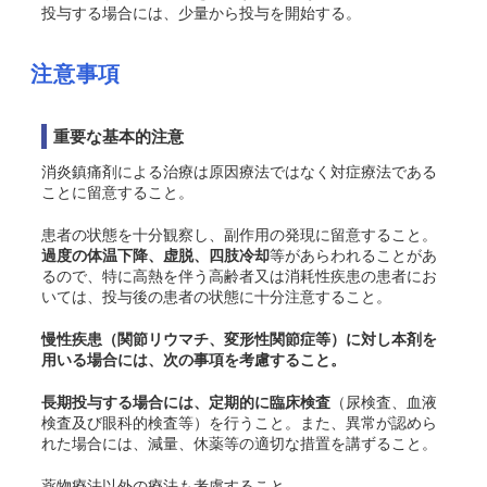
投与する場合には、少量から投与を開始する。
注意事項
重要な基本的注意
消炎鎮痛剤による治療は原因療法ではなく対症療法である
ことに留意すること。
患者の状態を十分観察し、副作用の発現に留意すること。
過度の体温下降、虚脱、四肢冷却
等があらわれることがあ
るので、特に高熱を伴う高齢者又は消耗性疾患の患者にお
いては、投与後の患者の状態に十分注意すること。
慢性疾患（関節リウマチ、変形性関節症等）に対し本剤を
用いる場合には、次の事項を考慮すること。
長期投与する場合には、定期的に臨床検査
（尿検査、血液
検査及び眼科的検査等）を行うこと。また、異常が認めら
れた場合には、減量、休薬等の適切な措置を講ずること。
薬物療法以外の療法も考慮すること。