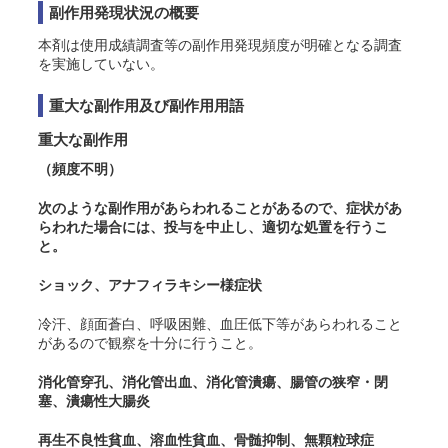
副作用発現状況の概要
本剤は使用成績調査等の副作用発現頻度が明確となる調査
を実施していない。
重大な副作用及び副作用用語
重大な副作用
（頻度不明）
次のような副作用があらわれることがあるので、症状があ
らわれた場合には、投与を中止し、適切な処置を行うこ
と。
ショック、アナフィラキシー様症状
冷汗、顔面蒼白、呼吸困難、血圧低下等があらわれること
があるので観察を十分に行うこと。
消化管穿孔、消化管出血、消化管潰瘍、腸管の狭窄・閉
塞、潰瘍性大腸炎
再生不良性貧血、溶血性貧血、骨髄抑制、無顆粒球症