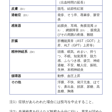
（出血時間の延長）
皮膚
脱毛、結節性紅斑
注1）
過敏症
発疹、
そう
痒、蕁麻疹、脈管
注1）
炎
感覚器
結膜炎、耳鳴、角膜混濁
注
、網膜障害
、眼窩及
3）
注3）
びその周囲の疼痛、難聴
肝臓
肝機能異常（AST（GOT）上
昇、ALT（GPT）上昇等）
精神神経系
頭痛、眠気、めまい、抑う
注4）
つ、不眠、知覚異常、脱力
感、ふらつき感、疲労、神経
過敏、不安、離人症、振戦、
失神、末梢神経炎
循環器
動悸、血圧上昇
その他
浮腫、不快、発汗亢進、ほて
り、鼻出血、頻尿、尿糖、高
血糖、胸痛
注1）症状があらわれた場合には投与を中止すること。
注2）血液検査を行うなど観察を十分に行い、異常が認めら