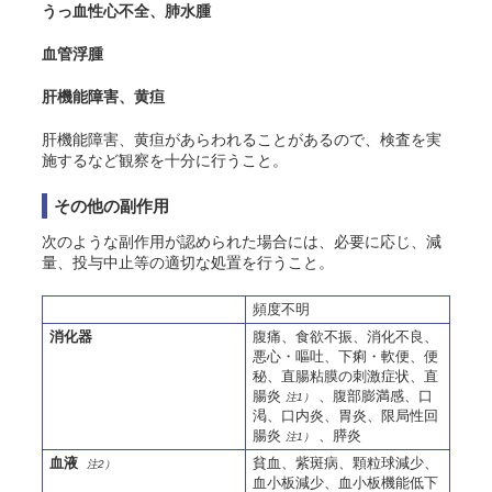
うっ血性心不全、肺水腫
血管浮腫
肝機能障害、黄疸
肝機能障害、黄疸があらわれることがあるので、検査を実
施するなど観察を十分に行うこと。
その他の副作用
次のような副作用が認められた場合には、必要に応じ、減
量、投与中止等の適切な処置を行うこと。
頻度不明
消化器
腹痛、食欲不振、消化不良、
悪心・嘔吐、下痢・軟便、便
秘、直腸粘膜の刺激症状、直
腸炎
、腹部膨満感、口
注1）
渇、口内炎、胃炎、限局性回
腸炎
、膵炎
注1）
血液
貧血、紫斑病、顆粒球減少、
注2）
血小板減少、血小板機能低下