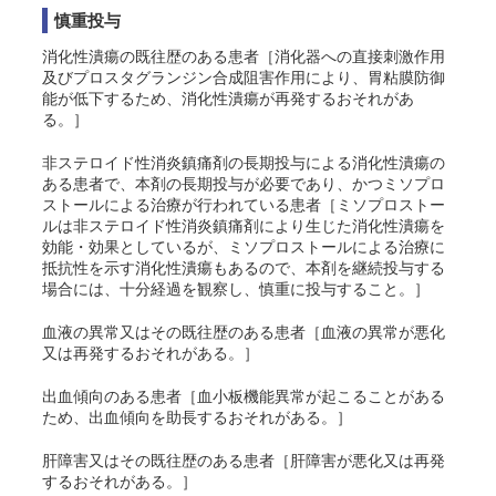
慎重投与
消化性潰瘍の既往歴のある患者［消化器への直接刺激作用
及びプロスタグランジン合成阻害作用により、胃粘膜防御
能が低下するため、消化性潰瘍が再発するおそれがあ
る。］
非ステロイド性消炎鎮痛剤の長期投与による消化性潰瘍の
ある患者で、本剤の長期投与が必要であり、かつミソプロ
ストールによる治療が行われている患者［ミソプロストー
ルは非ステロイド性消炎鎮痛剤により生じた消化性潰瘍を
効能・効果としているが、ミソプロストールによる治療に
抵抗性を示す消化性潰瘍もあるので、本剤を継続投与する
場合には、十分経過を観察し、慎重に投与すること。］
血液の異常又はその既往歴のある患者［血液の異常が悪化
又は再発するおそれがある。］
出血傾向のある患者［血小板機能異常が起こることがある
ため、出血傾向を助長するおそれがある。］
肝障害又はその既往歴のある患者［肝障害が悪化又は再発
するおそれがある。］