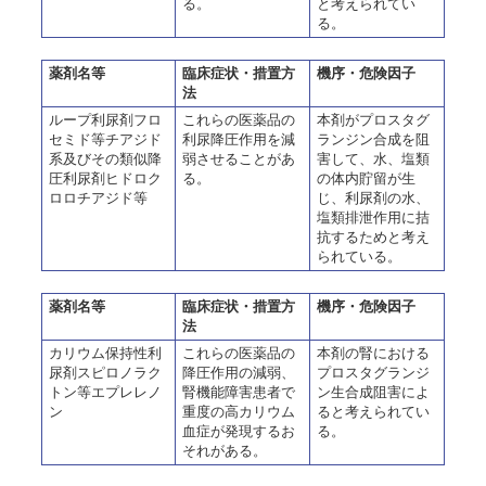
る。
と考えられてい
る。
薬剤名等
臨床症状・措置方
機序・危険因子
法
ループ利尿剤フロ
これらの医薬品の
本剤がプロスタグ
セミド等チアジド
利尿降圧作用を減
ランジン合成を阻
系及びその類似降
弱させることがあ
害して、水、塩類
圧利尿剤ヒドロク
る。
の体内貯留が生
ロロチアジド等
じ、利尿剤の水、
塩類排泄作用に拮
抗するためと考え
られている。
薬剤名等
臨床症状・措置方
機序・危険因子
法
カリウム保持性利
これらの医薬品の
本剤の腎における
尿剤スピロノラク
降圧作用の減弱、
プロスタグランジ
トン等エプレレノ
腎機能障害患者で
ン生合成阻害によ
ン
重度の高カリウム
ると考えられてい
血症が発現するお
る。
それがある。