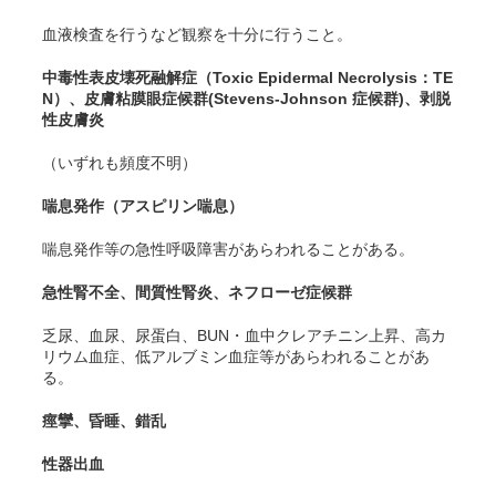
血液検査を行うなど観察を十分に行うこと。
中毒性表皮壊死融解症（Toxic Epidermal Necrolysis：TE
N）、皮膚粘膜眼症候群(Stevens-Johnson 症候群)、剥脱
性皮膚炎
（いずれも頻度不明）
喘息発作（アスピリン喘息）
喘息発作等の急性呼吸障害があらわれることがある。
急性腎不全、間質性腎炎、ネフローゼ症候群
乏尿、血尿、尿蛋白、BUN・血中クレアチニン上昇、高カ
リウム血症、低アルブミン血症等があらわれることがあ
る。
痙攣、昏睡、錯乱
性器出血