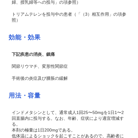
婦、授乳婦等への投与」の項参照）
トリアムテレンを投与中の患者（「（3）相互作用」の項参
照）
効能・効果
下記疾患の消炎、鎮痛
関節リウマチ、変形性関節症
手術後の炎症及び腫脹の緩解
用法・容量
インドメタシンとして、通常成人1回25〜50mgを1日1〜2
回直腸内に投与する。なお、年齢、症状により適宜増減す
る。
本剤の極量は1日200mgである。
低体温によるショックを起こすことがあるので、高齢者に