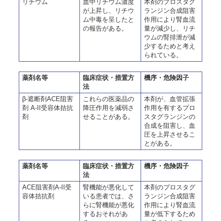
リチウム
血中リチウム濃度
本剤のプロスタグ
が上昇し、リチウ
ランジン合成阻害
ム中毒を呈したと
作用により腎血流
の報告がある。
量が減少し、リチ
ウムの腎排泄が減
少するためと考え
られている。
薬剤名等
臨床症状・措置方
機序・危険因子
法
β-遮断剤ACE阻害
これらの医薬品の
本剤が、血管拡張
剤 A-II受容体拮抗
降圧作用を減弱さ
作用を有するプロ
剤
せることがある。
スタグランジンの
合成を阻害し、血
圧を上昇させるこ
とがある。
薬剤名等
臨床症状・措置方
機序・危険因子
法
ACE阻害剤A-II受
腎機能が悪化して
本剤のプロスタグ
容体拮抗剤
いる患者では、さ
ランジン合成阻害
らに腎機能が悪化
作用により腎血流
するおそれがあ
量が低下するため