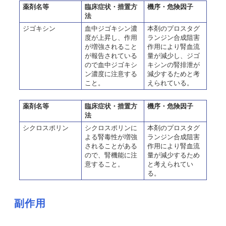
薬剤名等
臨床症状・措置方
機序・危険因子
法
ジゴキシン
血中ジゴキシン濃
本剤のプロスタグ
度が上昇し、作用
ランジン合成阻害
が増強されること
作用により腎血流
が報告されている
量が減少し、ジゴ
ので血中ジゴキシ
キシンの腎排泄が
ン濃度に注意する
減少するためと考
こと。
えられている。
薬剤名等
臨床症状・措置方
機序・危険因子
法
シクロスポリン
シクロスポリンに
本剤のプロスタグ
よる腎毒性が増強
ランジン合成阻害
されることがある
作用により腎血流
ので、腎機能に注
量が減少するため
意すること。
と考えられてい
る。
副作用