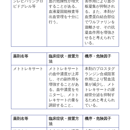
ンレビパリンクロ
血の危険性が増大
害作用により血小
ピドグレル等
することがある。
板凝集が抑制され
血液凝固能検査等
る。また、本剤が
出血管理を十分に
血漿蛋白結合部位
行う。
でワルファリンを
遊離させ、その抗
凝血作用を増強さ
せると考えられて
いる。
薬剤名等
臨床症状・措置方
機序・危険因子
法
メトトレキサート
メトトレキサート
本剤のプロスタグ
の血中濃度が上昇
ランジン合成阻害
し、その副作用を
作用により腎血流
増強することがあ
量が減少し、メト
る。血中濃度をモ
トレキサートの尿
ニターし、メトト
細管分泌を抑制す
レキサートの量を
るためと考えられ
調節すること。
ている。
薬剤名等
臨床症状・措置方
機序・危険因子
法