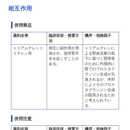
相互作用
併用禁忌
薬剤名等
臨床症状・措置方
機序・危険因子
法
トリアムテレント
相互に副作用が増
トリアムテレンに
リテレン等
強され、急性腎不
よる腎血流量の低
全を起こすことが
下に基づく腎障害
ある。
のために代償的に
腎でのプロスタグ
ランジン合成が亢
進されるが、本剤
によりそのプロス
タグランジン合成
が阻害されるため
と考えられてい
る。
併用注意
薬剤名等
臨床症状・措置方
機序・危険因子