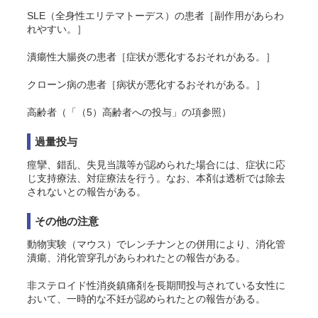
SLE（全身性エリテマトーデス）の患者［副作用があらわ
れやすい。］
潰瘍性大腸炎の患者［症状が悪化するおそれがある。］
クローン病の患者［病状が悪化するおそれがある。］
高齢者（「（5）高齢者への投与」の項参照）
過量投与
痙攣、錯乱、失見当識等が認められた場合には、症状に応
じ支持療法、対症療法を行う。なお、本剤は透析では除去
されないとの報告がある。
その他の注意
動物実験（マウス）でレンチナンとの併用により、消化管
潰瘍、消化管穿孔があらわれたとの報告がある。
非ステロイド性消炎鎮痛剤を長期間投与されている女性に
おいて、一時的な不妊が認められたとの報告がある。