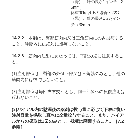
（青）、針の長さ1インチ（2
5mm）
体重90kg以上の場合：22G
（黒）、針の長さ1
/
イン
1
2
チ（38mm）
14.2.2
本剤は、臀部筋肉内又は三角筋内にのみ投与する
こと。静脈内には絶対に投与しないこと。
14.2.3
筋肉内注射にあたっては、下記の点に注意するこ
と。
(1)注射部位は、臀部の外側上部又は三角筋のみとし、他の
筋肉内には投与しないこと。
(2)注射部位は毎回左右交互とし、同一部位への反復注射は
行わないこと。
(3)バイアル内の懸濁後の薬剤は投与量に応じて下表に従い
注射容量を採取し直ちに全量投与すること。また、バイア
ルからの採取は1回のみとし、残液は廃棄すること。［7.2
参照］