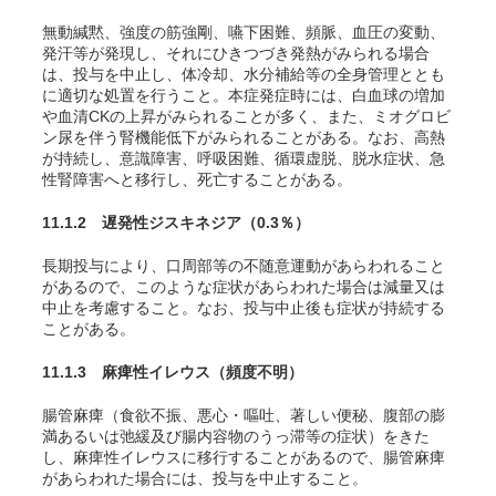
無動緘黙、強度の筋強剛、嚥下困難、頻脈、血圧の変動、
発汗等が発現し、それにひきつづき発熱がみられる場合
は、投与を中止し、体冷却、水分補給等の全身管理ととも
に適切な処置を行うこと。本症発症時には、白血球の増加
や血清CKの上昇がみられることが多く、また、ミオグロビ
ン尿を伴う腎機能低下がみられることがある。なお、高熱
が持続し、意識障害、呼吸困難、循環虚脱、脱水症状、急
性腎障害へと移行し、死亡することがある。
11.1.2 遅発性ジスキネジア
（0.3％）
長期投与により、口周部等の不随意運動があらわれること
があるので、このような症状があらわれた場合は減量又は
中止を考慮すること。なお、投与中止後も症状が持続する
ことがある。
11.1.3 麻痺性イレウス
（頻度不明）
腸管麻痺（食欲不振、悪心・嘔吐、著しい便秘、腹部の膨
満あるいは弛緩及び腸内容物のうっ滞等の症状）をきた
し、麻痺性イレウスに移行することがあるので、腸管麻痺
があらわれた場合には、投与を中止すること。