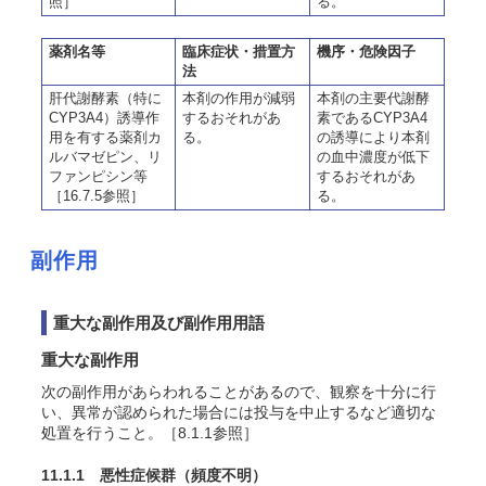
照］
る。
薬剤名等
臨床症状・措置方
機序・危険因子
法
肝代謝酵素（特に
本剤の作用が減弱
本剤の主要代謝酵
CYP3A4）誘導作
するおそれがあ
素であるCYP3A4
用を有する薬剤カ
る。
の誘導により本剤
ルバマゼピン、リ
の血中濃度が低下
ファンピシン等
するおそれがあ
［16.7.5参照］
る。
副作用
重大な副作用及び副作用用語
重大な副作用
次の副作用があらわれることがあるので、観察を十分に行
い、異常が認められた場合には投与を中止するなど適切な
処置を行うこと。［8.1.1参照］
11.1.1 悪性症候群
（頻度不明）