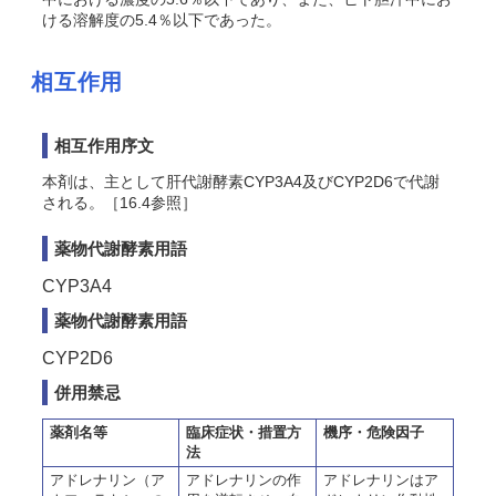
ける溶解度の5.4％以下であった。
相互作用
相互作用序文
本剤は、主として肝代謝酵素CYP3A4及びCYP2D6で代謝
される。［16.4参照］
薬物代謝酵素用語
CYP3A4
薬物代謝酵素用語
CYP2D6
併用禁忌
薬剤名等
臨床症状・措置方
機序・危険因子
法
アドレナリン（ア
アドレナリンの作
アドレナリンはア