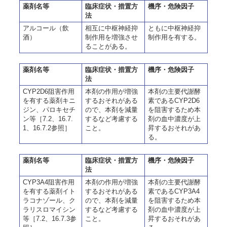
薬剤名等
臨床症状・措置方
機序・危険因子
法
アルコール（飲
相互に中枢神経抑
ともに中枢神経抑
酒）
制作用を増強させ
制作用を有する。
ることがある。
薬剤名等
臨床症状・措置方
機序・危険因子
法
CYP2D6阻害作用
本剤の作用が増強
本剤の主要代謝酵
を有する薬剤キニ
するおそれがある
素であるCYP2D6
ジン、パロキセチ
ので、本剤を減量
を阻害するため本
ン等［7.2、16.7.
するなど考慮する
剤の血中濃度が上
1、16.7.2参照］
こと。
昇するおそれがあ
る。
薬剤名等
臨床症状・措置方
機序・危険因子
法
CYP3A4阻害作用
本剤の作用が増強
本剤の主要代謝酵
を有する薬剤イト
するおそれがある
素であるCYP3A4
ラコナゾール、ク
ので、本剤を減量
を阻害するため本
ラリスロマイシン
するなど考慮する
剤の血中濃度が上
等［7.2、16.7.3参
こと。
昇するおそれがあ