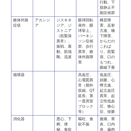
行動、下
肢静止不
能症候群
錐体外路
アカシジ
ジスキネ
眼球回転
構音障
症状
ア
ジア、ジ
発作、眼
害、反射
ストニア
球挙上、
亢進、嚥
（筋緊張
パーキン
下障害、
異常）、
ソン症候
からだの
振戦、寡
群、歩行
こわば
動、筋強
異常、錐
り、筋緊
剛、流涎
体外路障
張、口の
害
もつれ、
眼瞼下垂
循環器
高血圧、
低血圧、
心電図異
頻脈、心
常（期外
悸亢進、
収縮、QT
起立血圧
延長、第
異常、起
一度房室
立性低血
ブロック
圧、狭心
等）
症、徐脈
消化器
悪心、下
嘔吐、食
腹痛、胃
痢、便
欲不振
炎、口内
秘、食欲
炎、歯肉