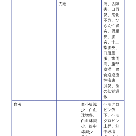
亢進
痛、舌障
害、口唇
炎、消化
不良、び
らん性胃
炎、胃腸
炎、腸
炎、十二
指腸炎、
口唇腫
脹、歯周
病、腹部
膨満、胃
食道逆流
性疾患、
膵炎、歯
の知覚過
敏
血液
血小板減
ヘモグロ
少、白血
ビン低
球増多、
下、ヘモ
白血球減
グロビン
少、好中
上昇、好
球減少、
中球増