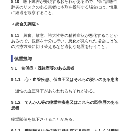
8.10
嚥下障害が発現するおそれがあるので、特に誤嚥性
肺炎のリスクのある患者に本剤を投与する場合には、慎重
に経過を観察すること。
＜統合失調症＞
8.11
興奮、敵意、誇大性等の精神症状が悪化することが
あるので、観察を十分に行い、悪化が見られた場合には他
の治療方法に切り替えるなど適切な処置を行うこと。
慎重投与
9.1 合併症・既往歴等のある患者
9.1.1 心・血管疾患、低血圧又はそれらの疑いのある患者
一過性の血圧降下があらわれるおそれがある。
9.1.2 てんかん等の痙攣性疾患又はこれらの既往歴のある
患者
痙攣閾値を低下させることがある。
9.1.3 糖尿病又はその既往歴を有する患者、もしくは糖尿