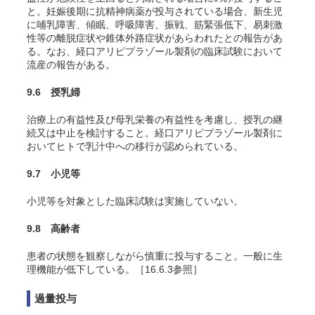
と。妊娠後期に抗精神病薬が投与されている場合、新生児
に哺乳障害、傾眠、呼吸障害、振戦、筋緊張低下、易刺激
性等の離脱症状や錐体外路症状があらわれたとの報告があ
る。なお、経口アリピプラゾール製剤の臨床試験において
流産の報告がある。
9.6 授乳婦
治療上の有益性及び母乳栄養の有益性を考慮し、授乳の継
続又は中止を検討すること。経口アリピプラゾール製剤に
おいてヒトで乳汁中への移行が認められている
。
9.7 小児等
小児等を対象とした臨床試験は実施していない。
9.8 高齢者
患者の状態を観察しながら慎重に投与すること。一般に生
理機能が低下している。［16.6.3参照］
過量投与