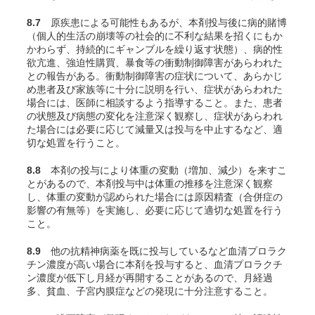
8.7
原疾患による可能性もあるが、本剤投与後に病的賭博
（個人的生活の崩壊等の社会的に不利な結果を招くにもか
かわらず、持続的にギャンブルを繰り返す状態）、病的性
欲亢進、強迫性購買、暴食等の衝動制御障害があらわれた
との報告がある。衝動制御障害の症状について、あらかじ
め患者及び家族等に十分に説明を行い、症状があらわれた
場合には、医師に相談するよう指導すること。また、患者
の状態及び病態の変化を注意深く観察し、症状があらわれ
た場合には必要に応じて減量又は投与を中止するなど、適
切な処置を行うこと。
8.8
本剤の投与により体重の変動（増加、減少）を来すこ
とがあるので、本剤投与中は体重の推移を注意深く観察
し、体重の変動が認められた場合には原因精査（合併症の
影響の有無等）を実施し、必要に応じて適切な処置を行う
こと。
8.9
他の抗精神病薬を既に投与しているなど血清プロラク
チン濃度が高い場合に本剤を投与すると、血清プロラクチ
ン濃度が低下し月経が再開することがあるので、月経過
多、貧血、子宮内膜症などの発現に十分注意すること。