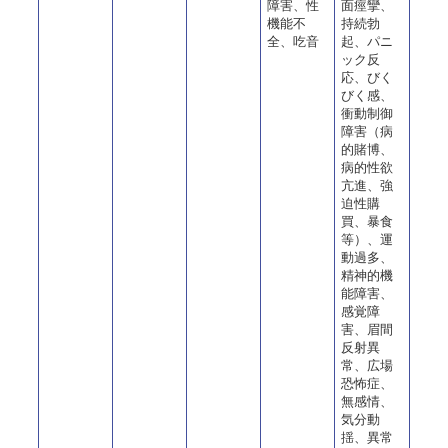
障害、性
面痙攣、
機能不
持続勃
全、吃音
起、パニ
ック反
応、びく
びく感、
衝動制御
障害（病
的賭博、
病的性欲
亢進、強
迫性購
買、暴食
等）、運
動過多、
精神的機
能障害、
感覚障
害、眉間
反射異
常、広場
恐怖症、
無感情、
気分動
揺、異常