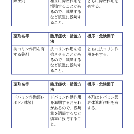
降圧剤
相互に降圧作用を
ともに降圧作用を
増強することがあ
有する。
るので、減量する
など慎重に投与す
ること。
薬剤名等
臨床症状・措置方
機序・危険因子
法
抗コリン作用を有
抗コリン作用を増
ともに抗コリン作
する薬剤
強させることがあ
用を有する。
るので、減量する
など慎重に投与す
ること。
薬剤名等
臨床症状・措置方
機序・危険因子
法
ドパミン作動薬レ
ドパミン作動作用
本剤はドパミン受
ボドパ製剤
を減弱するおそれ
容体遮断作用を有
があるので、投与
する。
量を調節するなど
慎重に投与するこ
と。