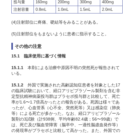
投与量
160mg
200mg
300mg
400mg
注射容量
0.8mL
1.0mL
1.5mL
2.0mL
(4)注射部位に疼痛、硬結等をみることがある。
(5)注射部位をもまないように患者に指示すること。
その他の注意
15.1 臨床使用に基づく情報
15.1.1
本剤による治療中原因不明の突然死が報告されて
いる。
15.1.2
外国で実施された高齢認知症患者を対象とした17
の臨床試験において、経口アリピプラゾール製剤を含む非
定型抗精神病薬投与群はプラセボ投与群と比較して、死亡
率が1.6〜1.7倍高かったとの報告がある。死因は様々であ
ったが、心血管系（心不全、突然死等）又は感染症（肺炎
等）による死亡が多かった。なお、経口アリピプラゾール
製剤の3試験（計938例、平均年齢82.4歳；56〜99歳）で
は、死亡及び脳血管障害（脳卒中、一過性脳虚血発作等）
の発現率がプラセボと比較して高かった。また、外国での