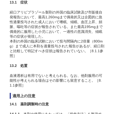
13.1 症状
経口アリピプラゾール製剤の外国の臨床試験及び市販後自
発報告において、最高1,260mgまで偶発的又は企図的に急
性過量投与された成人において嗜眠、傾眠、血圧上昇、頻
脈、嘔吐等の症状が報告されている。また最高195mgまで
偶発的に服用した小児において、一過性の意識消失、傾眠
等の症状が発現した。
本剤の外国の臨床試験において投与間隔内に2倍量（800m
g）まで成人に本剤を過量投与された報告があるが、経口剤
と比較して特記すべき症状は報告されていない。［8.1.1参
照］
13.2 処置
血液透析は有用でないと考えられる。なお、他剤服用の可
能性が考えられる場合はその影響にも留意すること。［8.
1.1参照］
適用上の注意
14.1 薬剤調製時の注意