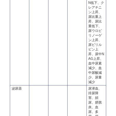
N低下、ク
レアチニ
ン上昇、
尿比重上
昇、尿比
重低下、
尿ウロビ
リノーゲ
ン上昇、
尿ビリル
ビン上
昇、尿中N
AG上昇、
血中尿素
減少、血
中尿酸減
少、尿量
減少
泌尿器
尿潜血、
排尿障
害、頻
尿、膀胱
炎、血
尿、多