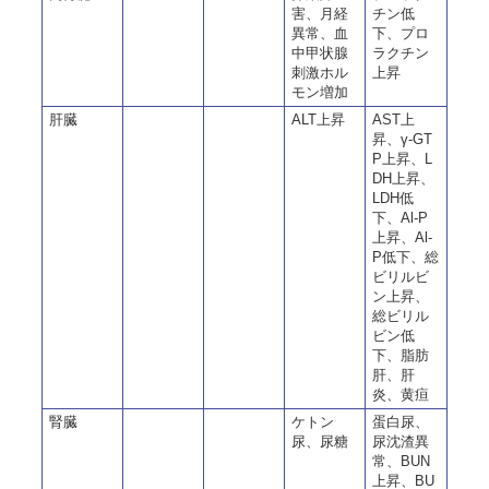
害、月経
チン低
異常、血
下、プロ
中甲状腺
ラクチン
刺激ホル
上昇
モン増加
肝臓
ALT上昇
AST上
昇、γ-GT
P上昇、L
DH上昇、
LDH低
下、Al-P
上昇、Al-
P低下、総
ビリルビ
ン上昇、
総ビリル
ビン低
下、脂肪
肝、肝
炎、黄疸
腎臓
ケトン
蛋白尿、
尿、尿糖
尿沈渣異
常、BUN
上昇、BU