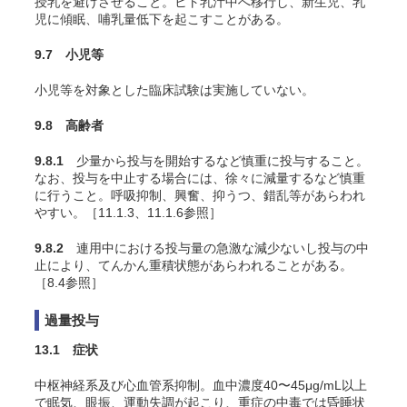
授乳を避けさせること。ヒト乳汁中へ移行し、新生児、乳
児に傾眠、哺乳量低下を起こすことがある。
9.7 小児等
小児等を対象とした臨床試験は実施していない。
9.8 高齢者
9.8.1
少量から投与を開始するなど慎重に投与すること。
なお、投与を中止する場合には、徐々に減量するなど慎重
に行うこと。呼吸抑制、興奮、抑うつ、錯乱等があらわれ
やすい。［11.1.3、11.1.6参照］
9.8.2
連用中における投与量の急激な減少ないし投与の中
止により、てんかん重積状態があらわれることがある。
［8.4参照］
過量投与
13.1 症状
中枢神経系及び心血管系抑制。血中濃度40〜45μg/mL以上
で眠気、眼振、運動失調が起こり、重症の中毒では昏睡状