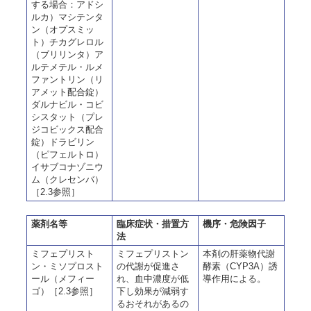
する場合：アドシ
ルカ）マシテンタ
ン（オプスミッ
ト）チカグレロル
（ブリリンタ）ア
ルテメテル・ルメ
ファントリン（リ
アメット配合錠）
ダルナビル・コビ
シスタット（プレ
ジコビックス配合
錠）ドラビリン
（ピフェルトロ）
イサブコナゾニウ
ム（クレセンバ）
［2.3参照］
薬剤名等
臨床症状・措置方
機序・危険因子
法
ミフェプリスト
ミフェプリストン
本剤の肝薬物代謝
ン・ミソプロスト
の代謝が促進さ
酵素（CYP3A）誘
ール（メフィー
れ、血中濃度が低
導作用による。
ゴ）［2.3参照］
下し効果が減弱す
るおそれがあるの