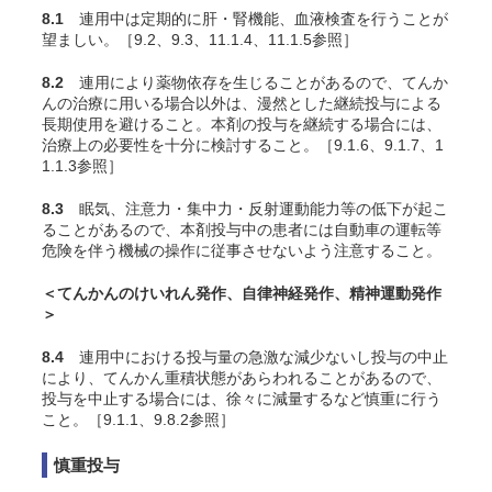
8.1
連用中は定期的に肝・腎機能、血液検査を行うことが
望ましい。［9.2、9.3、11.1.4、11.1.5参照］
8.2
連用により薬物依存を生じることがあるので、てんか
んの治療に用いる場合以外は、漫然とした継続投与による
長期使用を避けること。本剤の投与を継続する場合には、
治療上の必要性を十分に検討すること。［9.1.6、9.1.7、1
1.1.3参照］
8.3
眠気、注意力・集中力・反射運動能力等の低下が起こ
ることがあるので、本剤投与中の患者には自動車の運転等
危険を伴う機械の操作に従事させないよう注意すること。
＜てんかんのけいれん発作、自律神経発作、精神運動発作
＞
8.4
連用中における投与量の急激な減少ないし投与の中止
により、てんかん重積状態があらわれることがあるので、
投与を中止する場合には、徐々に減量するなど慎重に行う
こと。［9.1.1、9.8.2参照］
慎重投与