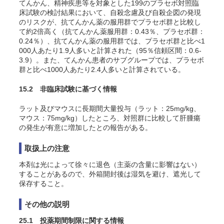
てんかん、精神疾患等を対象とした199のプラセボ対照臨
床試験の検討結果において、自殺念慮及び自殺企図の発現
のリスクが、抗てんかん薬の服用群でプラセボ群と比較し
て約2倍高く（抗てんかん薬服用群：0.43％、プラセボ群：
0.24％）、抗てんかん薬の服用群では、プラセボ群と比べ1
000人あたり1.9人多いと計算された（95％信頼区間：0.6-
3.9）。また、てんかん患者のサブグループでは、プラセボ
群と比べ1000人あたり2.4人多いと計算されている。
15.2 非臨床試験に基づく情報
ラット及びマウスに長期間大量投与（ラット：25mg/kg、
マウス：75mg/kg）したところ、対照群に比較して肝腫瘍
の発生が有意に増加したとの報告がある。
取扱上の注意
本剤は光によって徐々に退色（主薬の含量に影響はない）
することがあるので、外箱開封後は湿気を避け、遮光して
保存すること。
その他の説明
25.1 投薬期間制限に関する情報