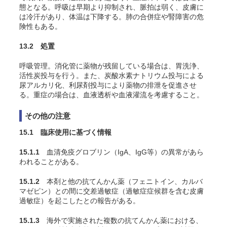
態となる。呼吸は早期より抑制され、脈拍は弱く、皮膚に
は冷汗があり、体温は下降する。肺の合併症や腎障害の危
険性もある。
13.2 処置
呼吸管理。消化管に薬物が残留している場合は、胃洗浄、
活性炭投与を行う。また、炭酸水素ナトリウム投与による
尿アルカリ化、利尿剤投与により薬物の排泄を促進させ
る。重症の場合は、血液透析や血液灌流を考慮すること。
その他の注意
15.1 臨床使用に基づく情報
15.1.1
血清免疫グロブリン（IgA、IgG等）の異常があら
われることがある。
15.1.2
本剤と他の抗てんかん薬（フェニトイン、カルバ
マゼピン）との間に交差過敏症（過敏症症候群を含む皮膚
過敏症）を起こしたとの報告がある。
15.1.3
海外で実施された複数の抗てんかん薬における、