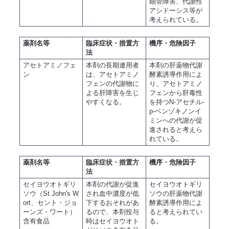
細管障害、代謝性
アシドーシス等が
考えられている。
薬剤名等
臨床症状・措置方
機序・危険因子
法
アセトアミノフェ
本剤の長期連用者
本剤の肝薬物代謝
ン
は、アセトアミノ
酵素誘導作用によ
フェンの代謝物に
り、アセトアミノ
よる肝障害を生じ
フェンから肝毒性
やすくなる。
を持つN-アセチル-
p-ベンゾキノンイ
ミンへの代謝が促
進されると考えら
れている。
薬剤名等
臨床症状・措置方
機序・危険因子
法
セイヨウオトギリ
本剤の代謝が促進
セイヨウオトギリ
ソウ（St.John's W
され血中濃度が低
ソウの肝薬物代謝
ort、セント・ジョ
下するおそれがあ
酵素誘導作用によ
ーンズ・ワート）
るので、本剤投与
ると考えられてい
含有食品
時はセイヨウオト
る。