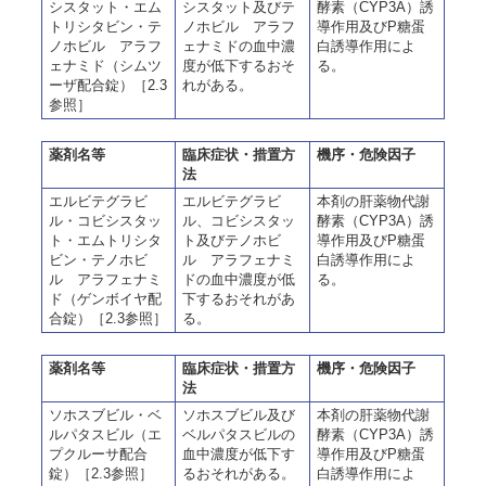
シスタット・エム
シスタット及びテ
酵素（CYP3A）誘
トリシタビン・テ
ノホビル アラフ
導作用及びP糖蛋
ノホビル アラフ
ェナミドの血中濃
白誘導作用によ
ェナミド（シムツ
度が低下するおそ
る。
ーザ配合錠）［2.3
れがある。
参照］
薬剤名等
臨床症状・措置方
機序・危険因子
法
エルビテグラビ
エルビテグラビ
本剤の肝薬物代謝
ル・コビシスタッ
ル、コビシスタッ
酵素（CYP3A）誘
ト・エムトリシタ
ト及びテノホビ
導作用及びP糖蛋
ビン・テノホビ
ル アラフェナミ
白誘導作用によ
ル アラフェナミ
ドの血中濃度が低
る。
ド（ゲンボイヤ配
下するおそれがあ
合錠）［2.3参照］
る。
薬剤名等
臨床症状・措置方
機序・危険因子
法
ソホスブビル・ベ
ソホスブビル及び
本剤の肝薬物代謝
ルパタスビル（エ
ベルパタスビルの
酵素（CYP3A）誘
プクルーサ配合
血中濃度が低下す
導作用及びP糖蛋
錠）［2.3参照］
るおそれがある。
白誘導作用によ