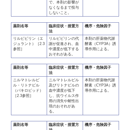
で、本剤の影響が
なくなるまで投与
しないこと。
薬剤名等
臨床症状・措置方
機序・危険因子
法
リルピビリン（エ
リルピビリンの代
本剤の肝薬物代謝
ジュラント）［2.3
謝が促進され、血
酵素（CYP3A）誘
参照］
中濃度が低下する
導作用による。
おそれがある。
薬剤名等
臨床症状・措置方
機序・危険因子
法
ニルマトレルビ
ニルマトレルビル
本剤の肝薬物代謝
ル・リトナビル
及びリトナビルの
酵素（CYP3A）誘
（パキロビッド）
血中濃度が低下
導作用による。
［2.3参照］
し、抗ウイルス作
用の消失や耐性出
現のおそれがあ
る。
薬剤名等
臨床症状・措置方
機序・危険因子
法