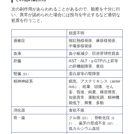
次の副作用があらわれることがあるので、観察を十分に行
い、異常が認められた場合には投与を中止するなど適切な
処置を行うこと。
頻度不明
過敏症
猩紅熱様発疹、麻疹様発疹、
中毒疹様発疹
血液
血小板減少、巨赤芽球性貧血
肝臓
AST・ALT・γ-GTPの上昇等
の肝機能障害、黄疸
腎臓
蛋白尿等の腎障害
注1）
精神神経系
眠気、アステリキシス（aster
ixis）、眩暈、頭痛、せん
妄、昏迷、鈍重、構音障害、
知覚異常、運動失調、精神機
能低下、興奮、多動
消化器
食欲不振
骨・歯
クル病
、骨軟化症
注2）
注
、歯牙の形成不全
、
2）
注2）
低カルシウム血症