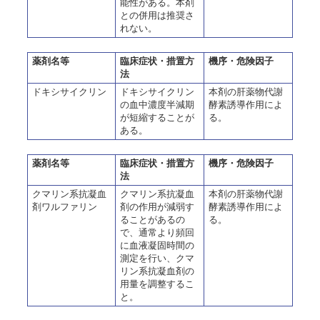
能性がある。本剤
との併用は推奨さ
れない。
薬剤名等
臨床症状・措置方
機序・危険因子
法
ドキシサイクリン
ドキシサイクリン
本剤の肝薬物代謝
の血中濃度半減期
酵素誘導作用によ
が短縮することが
る。
ある。
薬剤名等
臨床症状・措置方
機序・危険因子
法
クマリン系抗凝血
クマリン系抗凝血
本剤の肝薬物代謝
剤ワルファリン
剤の作用が減弱す
酵素誘導作用によ
ることがあるの
る。
で、通常より頻回
に血液凝固時間の
測定を行い、クマ
リン系抗凝血剤の
用量を調整するこ
と。