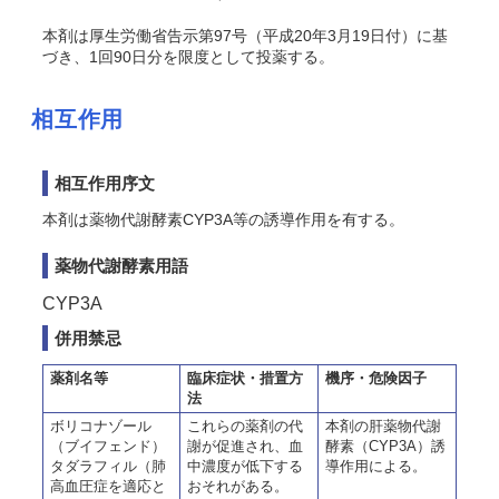
本剤は厚生労働省告示第97号（平成20年3月19日付）に基
づき、1回90日分を限度として投薬する。
相互作用
相互作用序文
本剤は薬物代謝酵素CYP3A等の誘導作用を有する。
薬物代謝酵素用語
CYP3A
併用禁忌
薬剤名等
臨床症状・措置方
機序・危険因子
法
ボリコナゾール
これらの薬剤の代
本剤の肝薬物代謝
（ブイフェンド）
謝が促進され、血
酵素（CYP3A）誘
タダラフィル（肺
中濃度が低下する
導作用による。
高血圧症を適応と
おそれがある。