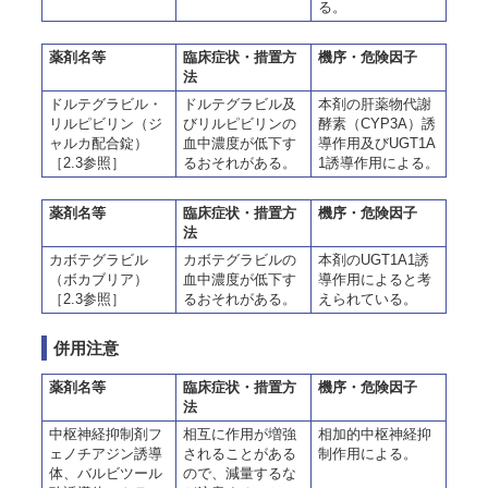
る。
薬剤名等
臨床症状・措置方
機序・危険因子
法
ドルテグラビル・
ドルテグラビル及
本剤の肝薬物代謝
リルピビリン（ジ
びリルピビリンの
酵素（CYP3A）誘
ャルカ配合錠）
血中濃度が低下す
導作用及びUGT1A
［2.3参照］
るおそれがある。
1誘導作用による。
薬剤名等
臨床症状・措置方
機序・危険因子
法
カボテグラビル
カボテグラビルの
本剤のUGT1A1誘
（ボカブリア）
血中濃度が低下す
導作用によると考
［2.3参照］
るおそれがある。
えられている。
併用注意
薬剤名等
臨床症状・措置方
機序・危険因子
法
中枢神経抑制剤フ
相互に作用が増強
相加的中枢神経抑
ェノチアジン誘導
されることがある
制作用による。
体、バルビツール
ので、減量するな