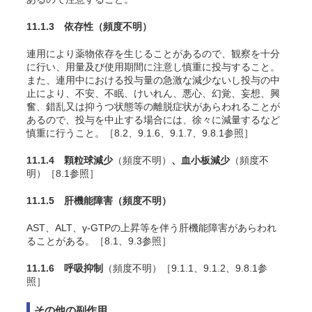
11.1.3 依存性
（頻度不明）
連用により薬物依存を生じることがあるので、観察を十分
に行い、用量及び使用期間に注意し慎重に投与すること。
また、連用中における投与量の急激な減少ないし投与の中
止により、不安、不眠、けいれん、悪心、幻覚、妄想、興
奮、錯乱又は抑うつ状態等の離脱症状があらわれることが
あるので、投与を中止する場合には、徐々に減量するなど
慎重に行うこと。［8.2、9.1.6、9.1.7、9.8.1参照］
11.1.4 顆粒球減少
（頻度不明）
、血小板減少
（頻度不
明）［8.1参照］
11.1.5 肝機能障害
（頻度不明）
AST、ALT、γ-GTPの上昇等を伴う肝機能障害があらわれ
ることがある。［8.1、9.3参照］
11.1.6 呼吸抑制
（頻度不明）［9.1.1、9.1.2、9.8.1参
照］
その他の副作用