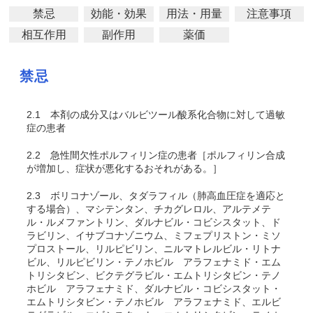
禁忌
効能・効果
用法・用量
注意事項
相互作用
副作用
薬価
禁忌
2.1
本剤の成分又はバルビツール酸系化合物に対して過敏
症の患者
2.2
急性間欠性ポルフィリン症の患者［ポルフィリン合成
が増加し、症状が悪化するおそれがある。］
2.3
ボリコナゾール、タダラフィル（肺高血圧症を適応と
する場合）、マシテンタン、チカグレロル、アルテメテ
ル・ルメファントリン、ダルナビル・コビシスタット、ド
ラビリン、
イサブコナゾニウム、ミフェプリストン・ミソ
プロストール、
リルピビリン、
ニルマトレルビル・リトナ
ビル、
リルピビリン・テノホビル アラフェナミド・エム
トリシタビン、ビクテグラビル・エムトリシタビン・テノ
ホビル アラフェナミド、ダルナビル・コビシスタット・
エムトリシタビン・テノホビル アラフェナミド、エルビ