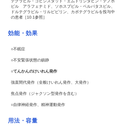
テグラビル・コビシスタット・エムトリシタビン・テノホ
ビル アラフェナミド、ソホスブビル・ベルパタスビル、
ドルテグラビル・リルピビリン
、カボテグラビル
を投与中
の患者［10.1参照］
効能・効果
○不眠症
○不安緊張状態の鎮静
○てんかんのけいれん発作
強直間代発作（全般けいれん発作、大発作）
焦点発作（ジャクソン型発作を含む）
○自律神経発作、精神運動発作
用法・容量