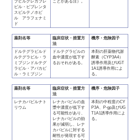
ブビルグレカプレ
ことがある注）。
ビル・ピブレンタ
スビルテノホビ
ル アラフェナミ
ド
薬剤名等
臨床症状・措置方
機序・危険因子
法
ドルテグラビルド
ドルテグラビルの
本剤の肝薬物代謝
ルテグラビル・ラ
血中濃度が低下す
酵素（CYP3A4）
ミブジンドルテグ
るおそれがある。
誘導作用及びUGT
ラビル・アバカビ
1A1誘導作用によ
ル・ラミブジン
る。
薬剤名等
臨床症状・措置方
機序・危険因子
法
レナカパビルナト
レナカパビルの血
本剤の中程度のCY
リウム
漿中濃度が低下す
P3A、P-gp及びUG
る可能性があり、
T1A1誘導作用によ
レナカパビルの効
る。
果が減弱し、レナ
カパビルに対する
耐性が発現する可