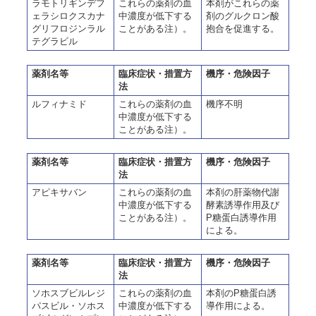
ラモトリギンデフ
これらの薬剤の血
本剤がこれらの薬
ェラシロクスカナ
中濃度が低下する
剤のグルクロン酸
グリフロジンラル
ことがある注）。
抱合を促進する。
テグラビル
薬剤名等
臨床症状・措置方
機序・危険因子
法
ルフィナミド
これらの薬剤の血
機序不明
中濃度が低下する
ことがある注）。
薬剤名等
臨床症状・措置方
機序・危険因子
法
アピキサバン
これらの薬剤の血
本剤の肝薬物代謝
中濃度が低下する
酵素誘導作用及び
ことがある注）。
P糖蛋白誘導作用
による。
薬剤名等
臨床症状・措置方
機序・危険因子
法
ソホスブビルレジ
これらの薬剤の血
本剤のP糖蛋白誘
パスビル・ソホス
中濃度が低下する
導作用による。