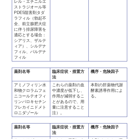
レル・エチニルエ
ストラジオール等
PDE5阻害剤タダ
ラフィル（勃起不
全、前立腺肥大症
に伴う排尿障害を
適応とする場合：
シアリス、ザルテ
ィア）、シルデナ
フィル、バルデナ
フィル
薬剤名等
臨床症状・措置方
機序・危険因子
法
アミノフィリン水
これらの薬剤の血
本剤の肝薬物代謝
和物クロラムフェ
中濃度が低下し、
酵素誘導作用によ
ニコールテオフィ
作用が減弱するこ
る。
リンパロキセチン
とがあるので、用
フレカイニドメト
量に注意すること
ロニダゾール
注）。
薬剤名等
臨床症状・措置方
機序・危険因子
法