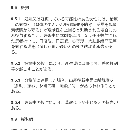
9.5 妊婦
9.5.1
妊婦又は妊娠している可能性のある女性には、治療
上の有益性（母体のてんかん発作頻発を防ぎ、胎児を低酸
素状態から守る）が危険性を上回ると判断される場合にの
み投与すること。妊娠中に本剤を単独、又は併用投与され
た患者の中に、口唇裂、口蓋裂、心奇形、大動脈縮窄症等
を有する児を出産した例が多いとの疫学的調査報告があ
る。
9.5.2
妊娠中の投与により、新生児に出血傾向、呼吸抑制
等を起こすことがある。
9.5.3
分娩前に連用した場合、出産後新生児に離脱症状
（多動、振戦、反射亢進、過緊張等）があらわれることが
ある。
9.5.4
妊娠中の投与により、葉酸低下が生じるとの報告が
ある。
9.6 授乳婦