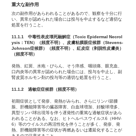
重大な副作用
次の副作用があらわれることがあるので、観察を十分に行
い、異常が認められた場合には投与を中止するなど適切な
処置を行うこと。
11.1.1 中毒性表皮壊死融解症（Toxic Epidermal Necrol
ysis：TEN）
（頻度不明）
、皮膚粘膜眼症候群（Stevens-
Johnson症候群）
（頻度不明）
、紅皮症（剥脱性皮膚炎）
（頻度不明）
発熱、紅斑、水疱・びらん、
そう
痒感、咽頭痛、眼充血、
口内炎等の異常が認められた場合には、投与を中止し、副
腎皮質ホルモン剤の投与等の適切な処置を行うこと。
11.1.2 過敏症症候群
（頻度不明）
初期症状として発疹、発熱がみられ、さらにリンパ節腫
脹、肝機能障害等の臓器障害、白血球増加、好酸球増多、
異型リンパ球出現等を伴う遅発性の重篤な過敏症状があら
われることがある。なお、ヒトヘルペスウイルス6（HHV-
6）等のウイルスの再活性化を伴うことが多く、発疹、発
熱、肝機能障害等の症状が再燃あるいは遷延化することが
あるので注意すること。