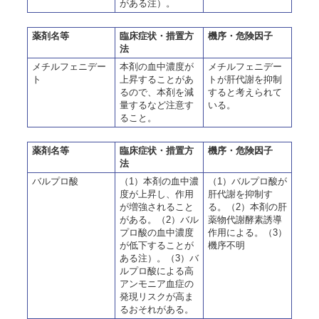
がある注）。
薬剤名等
臨床症状・措置方
機序・危険因子
法
メチルフェニデー
本剤の血中濃度が
メチルフェニデー
ト
上昇することがあ
トが肝代謝を抑制
るので、本剤を減
すると考えられて
量するなど注意す
いる。
ること。
薬剤名等
臨床症状・措置方
機序・危険因子
法
バルプロ酸
（1）本剤の血中濃
（1）バルプロ酸が
度が上昇し、作用
肝代謝を抑制す
が増強されること
る。（2）本剤の肝
がある。（2）バル
薬物代謝酵素誘導
プロ酸の血中濃度
作用による。（3）
が低下することが
機序不明
ある注）。（3）バ
ルプロ酸による高
アンモニア血症の
発現リスクが高ま
るおそれがある。