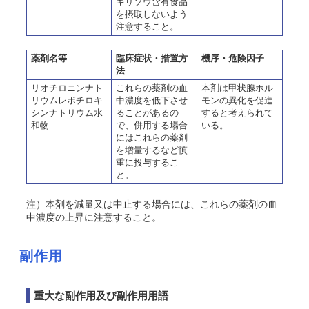
ギリソウ含有食品
を摂取しないよう
注意すること。
薬剤名等
臨床症状・措置方
機序・危険因子
法
リオチロニンナト
これらの薬剤の血
本剤は甲状腺ホル
リウムレボチロキ
中濃度を低下させ
モンの異化を促進
シンナトリウム水
ることがあるの
すると考えられて
和物
で、併用する場合
いる。
にはこれらの薬剤
を増量するなど慎
重に投与するこ
と。
注）本剤を減量又は中止する場合には、これらの薬剤の血
中濃度の上昇に注意すること。
副作用
重大な副作用及び副作用用語