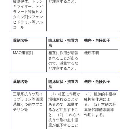
酸誘導体、トラン
ど注意すること。
キライザー、トピ
ラマート等抗ヒス
タミン剤ジフェン
ヒドラミン等アル
コール
薬剤名等
臨床症状・措置方
機序・危険因子
法
MAO阻害剤
相互に作用が増強
機序不明
されることがある
ので、減量するな
ど注意すること。
薬剤名等
臨床症状・措置方
機序・危険因子
法
三環系抗うつ剤イ
（1）相互に作用が
（1）相加的中枢神
ミプラミン等四環
増強されることが
経抑制作用によ
系抗うつ剤マプロ
あるので、減量す
る。（2）本剤の肝
チリン等
るなど注意するこ
薬物代謝酵素誘導
と。（2）これらの
作用による。
抗うつ剤の血中濃
度が低下すること