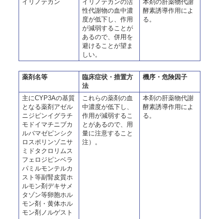
イリノテカン
イリノテカンの活
本剤の肝薬物代謝
性代謝物の血中濃
酵素誘導作用によ
度が低下し、作用
る。
が減弱することが
あるので、併用を
避けることが望ま
しい。
薬剤名等
臨床症状・措置方
機序・危険因子
法
主にCYP3Aの基質
これらの薬剤の血
本剤の肝薬物代謝
となる薬剤アゼル
中濃度が低下し、
酵素誘導作用によ
ニジピンイグラチ
作用が減弱するこ
る。
モドイマチニブカ
とがあるので、用
ルバマゼピンシク
量に注意すること
ロスポリンゾニサ
注）。
ミドタクロリムス
フェロジピンベラ
パミルモンテルカ
スト等副腎皮質ホ
ルモン剤デキサメ
タゾン等卵胞ホル
モン剤・黄体ホル
モン剤ノルゲスト