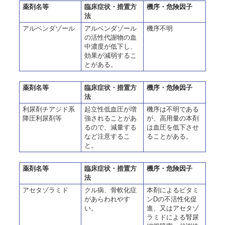
薬剤名等
臨床症状・措置方
機序・危険因子
法
アルベンダゾール
アルベンダゾール
機序不明
の活性代謝物の血
中濃度が低下し、
効果が減弱するこ
とがある。
薬剤名等
臨床症状・措置方
機序・危険因子
法
利尿剤チアジド系
起立性低血圧が増
機序は不明である
降圧利尿剤等
強されることがあ
が、高用量の本剤
るので、減量する
は血圧を低下させ
など注意するこ
ることがある。
と。
薬剤名等
臨床症状・措置方
機序・危険因子
法
アセタゾラミド
クル病、骨軟化症
本剤によるビタミ
があらわれやす
ンDの不活性化促
い。
進、又はアセタゾ
ラミドによる腎尿