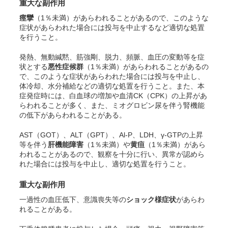
重大な副作用
痙攣
（1％未満）があらわれることがあるので、このような
症状があらわれた場合には投与を中止するなど適切な処置
を行うこと。
発熱、無動緘黙、筋強剛、脱力、頻脈、血圧の変動等を症
状とする
悪性症候群
（1％未満）があらわれることがあるの
で、このような症状があらわれた場合には投与を中止し、
体冷却、水分補給などの適切な処置を行うこと。また、本
症発症時には、白血球の増加や血清CK（CPK）の上昇があ
らわれることが多く、また、ミオグロビン尿を伴う腎機能
の低下があらわれることがある。
AST（GOT）、ALT（GPT）、A
l
-P、LDH、γ-GTPの上昇
等を伴う
肝機能障害
（1％未満）や
黄疸
（1％未満）があら
われることがあるので、観察を十分に行い、異常が認めら
れた場合には投与を中止し、適切な処置を行うこと。
重大な副作用
一過性の血圧低下、意識喪失等の
ショック様症状
があらわ
れることがある。