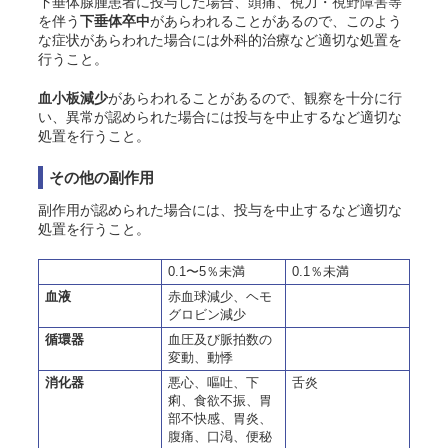
下垂体腺腫患者に投与した場合、頭痛、視力・視野障害等
を伴う
下垂体卒中
があらわれることがあるので、このよう
な症状があらわれた場合には外科的治療など適切な処置を
行うこと。
血小板減少
があらわれることがあるので、観察を十分に行
い、異常が認められた場合には投与を中止するなど適切な
処置を行うこと。
その他の副作用
副作用が認められた場合には、投与を中止するなど適切な
処置を行うこと。
0.1〜5％未満
0.1％未満
血液
赤血球減少、ヘモ
グロビン減少
循環器
血圧及び脈拍数の
変動、動悸
消化器
悪心、嘔吐、下
舌炎
痢、食欲不振、胃
部不快感、胃炎、
腹痛、口渇、便秘