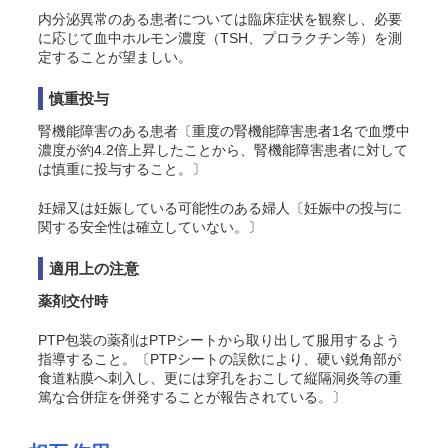
内分泌異常のある患者については臨床症状を観察し、必要
に応じて血中ホルモン濃度（TSH、プロラクチン等）を測
定することが望ましい。
慎重投与
腎機能障害のある患者〔重度の腎機能障害患者1名で血漿中
濃度が約4.2倍上昇したことから、腎機能障害患者に対して
は慎重に投与すること。〕
妊婦又は妊娠している可能性のある婦人〔妊娠中の投与に
関する安全性は確立していない。〕
適用上の注意
薬剤交付時
PTP包装の薬剤はPTPシートから取り出して服用するよう
指導すること。〔PTPシートの誤飲により、硬い鋭角部が
食道粘膜へ刺入し、更には穿孔をおこして縦隔洞炎等の重
篤な合併症を併発することが報告されている。〕