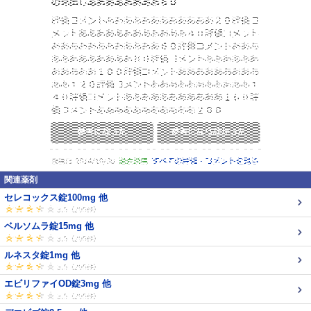
関連薬剤
セレコックス錠100mg 他
ベルソムラ錠15mg 他
ルネスタ錠1mg 他
エビリファイOD錠3mg 他