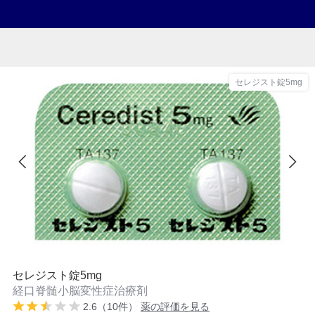
セレジスト錠5mg
セレジスト錠5mg
経口脊髄小脳変性症治療剤
2.6（10件）
薬の評価を見る