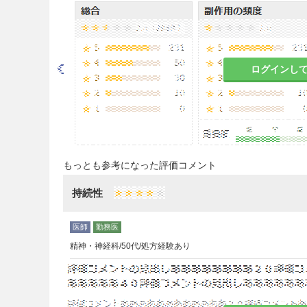
注意事項
重要な基本的注意
眠気、めまい等があらわれるこ
ログインし
作する際には十分注意させるこ
る。
うつ症状を呈する患者は希死念
な患者は投与開始早期ならびに
を注意深く観察すること。
もっとも参考になった評価コメント
不安、焦燥、興奮、パニック発
持続性
シジア／精神運動不穏、軽躁、
因果関係は明らかではないが、
患の悪化又は自殺念慮、自殺企
態の変化を注意深く観察すると
精神・神経科/50代/処方経験あり
は、服薬量を増量せず、徐々に
若年成人（特に大うつ病性障害
遂、自殺企図）のリスクが高く