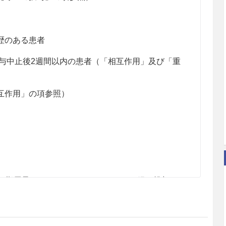
歴のある患者
投与中止後2週間以内の患者（「相互作用」及び「重
互作用」の項参照）
初期用量としてパロキセチン12.5mgを経口投与し、
として25mgに増量する。なお、年齢、症状により1
増減するが、いずれも1日1回夕食後に投与すること
あけて1日用量として12.5mgずつ行うこと。