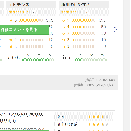
とがあるので、自動車の運転等危険を伴う機械を操
て評価コメントを見る
と。これらの症状は治療開始早期に多くみられてい
慮があり、自殺企図のおそれがあるので、このよう
投与量を変更する際には患者の状態及び病態の変化
作、不眠、易刺激性、敵意、攻撃性、衝動性、アカ
投稿日： 2015/01/08
躁病等があらわれることが報告されている。また、
参考率： 88%（21人/24人）
これらの症状・行動を来した症例において、基礎疾
図、他害行為が報告されている。患者の状態及び病
ともに、これらの症状の増悪が観察された場合に
減量し、中止するなど適切な処置を行うこと。
患者）において、本剤投与中に自殺行動（自殺既
なる可能性があるため、これらの患者に投与する場