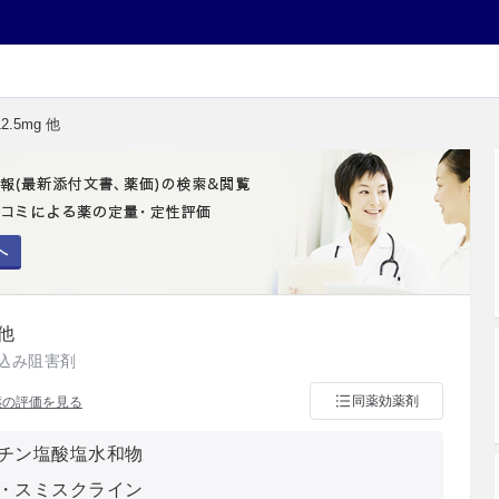
.5mg 他
へ
 他
込み阻害剤
同薬効薬剤
薬の評価を見る
チン塩酸塩水和物
・スミスクライン