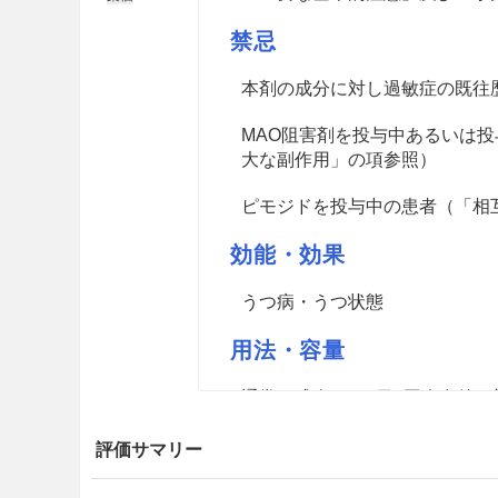
禁忌
本剤の成分に対し過敏症の既往
MAO阻害剤を投与中あるいは
大な副作用」の項参照）
ピモジドを投与中の患者（「相
効能・効果
うつ病・うつ状態
用法・容量
通常、成人には1日1回夕食後、
その後1週間以上かけて1日用量
日50mgを超えない範囲で適宜
評価サマリー
とし、増量は1週間以上の間隔を