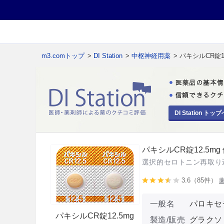
m3.comトップ
>
DI Station
>
中枢神経用薬
> パキシルCR錠12
DI Station トップ
パキシルCR錠12.5mg
選択的セロトニン再取り
3.6（85件）
一般名
パロキセ
パキシルCR錠12.5mg
製造/販売
グラクソ