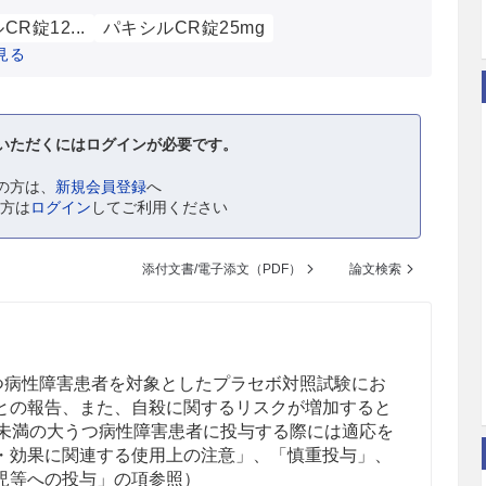
R錠12...
パキシルCR錠25mg
見る
いただくにはログインが必要です。
の方は、
新規会員登録
へ
の方は
ログイン
してご利用ください
添付文書/電子添文（PDF）
論文検索
うつ病性障害患者を対象としたプラセボ対照試験にお
との報告、また、自殺に関するリスクが増加すると
歳未満の大うつ病性障害患者に投与する際には適応を
・効果に関連する使用上の注意」、「慎重投与」、
児等への投与」の項参照）