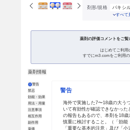
剤形/規格
パキシルC
すべて
薬剤の評価コメントをご覧
はじめてご利用
すでにm3.comをご利用
薬剤情報
警告
警告
禁忌
効能・効果
海外で実施した7〜18歳の大
用法・用量
いて有効性が確認できなかった
注意事項
の報告もあるので、本剤を18
相互作用
慎重に検討すること。（「効能
副作用
「重要な基本的注意」及び「小
薬価