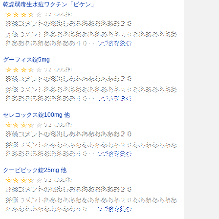
乾燥弱毒生水痘ワクチン「ビケン」
グーフィス錠5mg
セレコックス錠100mg 他
クービビック錠25mg 他